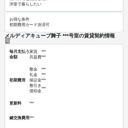
洋室で暮らしたい
お得な条件
初期費用カード決済可
メルディアキューブ舞子 ***号室の賃貸契約情報
毎月支払う
家賃
***
金額
共益費
***
敷金
***
礼金
***
初期費用
保証金
***
敷引き
***
償却金
更新料
***
鍵交換費用
***