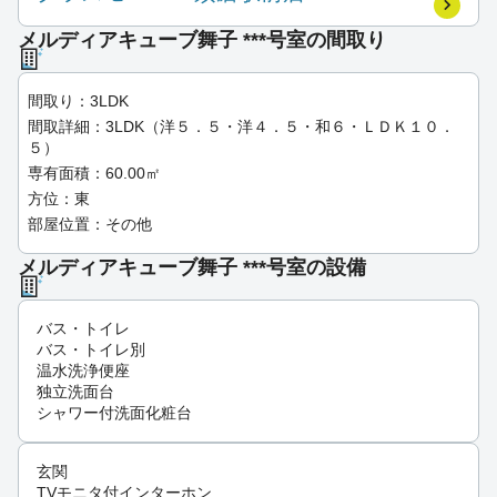
メルディアキューブ舞子 ***号室の間取り
間取り：3LDK
間取詳細：3LDK（洋５．５・洋４．５・和６・ＬＤＫ１０．
５）
専有面積：60.00㎡
方位：東
部屋位置：その他
メルディアキューブ舞子 ***号室の設備
バス・トイレ
バス・トイレ別
温水洗浄便座
独立洗面台
シャワー付洗面化粧台
玄関
TVモニタ付インターホン