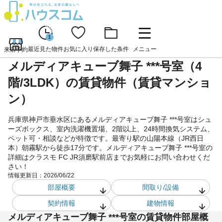
1
最近見た物件
お気に入り
保存した条件
メニュー
来店予約
メルディアキューブ舞子 ***号室（4
階/3LDK）の賃貸物件（賃貸マンショ
ン）
兵庫県神戸市垂水区にあるメルディアキューブ舞子 ***号室はシュ
ーズボックス、室内洗濯機置場、2階以上、24時間換気システム、
ペット可・相談などが特徴です。最寄り駅の山陽本線（JR西日
本）朝霧駅から徒歩17分です。メルディアキューブ舞子 ***号室の
詳細はクラスモ FC JR須磨駅前店までお気軽にお問い合わせくだ
さい！
情報更新日：
2026/06/22
部屋概要
間取り/設備
契約情報
建物情報
メルディアキューブ舞子 ***号室の賃貸物件部屋概