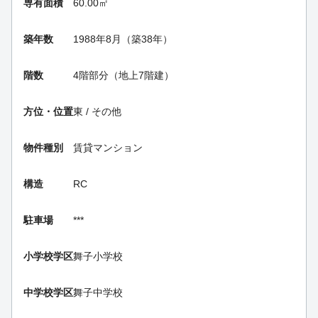
専有面積
60.00㎡
築年数
1988年8月（築38年）
階数
4階部分（地上7階建）
方位・位置
東 / その他
物件種別
賃貸マンション
構造
RC
駐車場
***
小学校学区
舞子小学校
中学校学区
舞子中学校