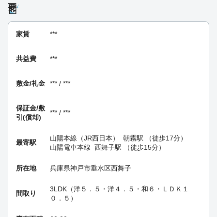
要
家賃
***
共益費
***
敷金/礼金
*** / ***
保証金/
敷
*** / ***
引(償却)
山陽本線（JR西日本）
朝霧駅
（徒歩17分）
最寄駅
山陽電車本線
西舞子駅
（徒歩15分）
所在地
兵庫県神戸市垂水区西舞子
3LDK（洋５．５・洋４．５・和６・ＬＤＫ１
間取り
０．５）