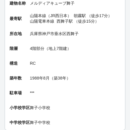
建物名称
メルディアキューブ舞子
山陽本線（JR西日本）
朝霧駅
（徒歩17分）
最寄駅
山陽電車本線
西舞子駅
（徒歩15分）
所在地
兵庫県神戸市垂水区西舞子
階層
4階部分（地上7階建）
構造
RC
築年数
1988年8月（築38年）
駐車場
***
小学校学区
舞子小学校
中学校学区
舞子中学校