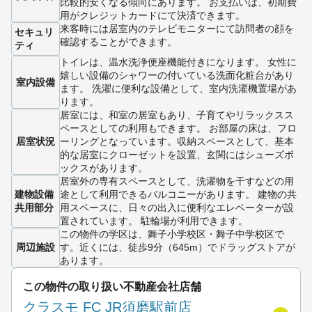
比較的安くなる傾向にあります。 お支払いは、初期費
用がクレジットカードにて決済できます。
来客時には居室内のテレビモニターにて訪問者の顔を
セキュリ
確認することができます。
ティ
トイレは、温水洗浄便座機能付きになります。 女性に
嬉しい設備のシャワーの付いている洗面化粧台があり
室内設備
ます。 洗濯に便利な設備として、室内洗濯機置場があ
ります。
居室には、和室の居室もあり、子育てやリラックスス
ペースとしての利用もできます。 お部屋の床は、フロ
居室状況
ーリングとなっています。収納スペースとして、基本
的な居室にクローゼットを設置、玄関にはシューズボ
ックスがあります。
居室外の専有スペースとして、洗濯物を干すなどの用
建物設備
途として利用できるバルコニーがあります。 建物の共
共用部分
用スペースに、日々の出入に便利なエレベーターが設
置されています。 駐輪場が利用できます。
この物件の学区は、舞子小学校区・舞子中学校区で
周辺施設
す。近くには、徒歩9分（645m）でドラッグストアが
あります。
この物件の取り扱い不動産会社店舗
クラスモ FC JR須磨駅前店