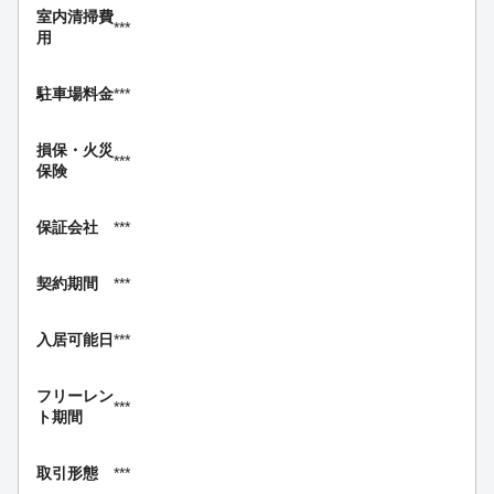
室内清掃費
***
用
駐車場料金
***
損保・
火災
***
保険
保証会社
***
契約期間
***
入居可能日
***
フリーレン
***
ト期間
取引形態
***