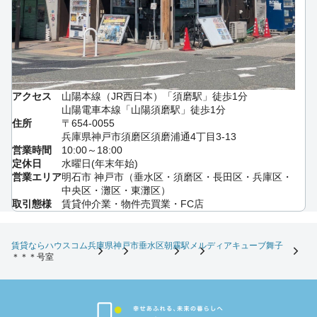
アクセス
山陽本線（JR西日本）「須磨駅」徒歩1分
山陽電車本線「山陽須磨駅」徒歩1分
住所
〒654-0055
兵庫県神戸市須磨区須磨浦通4丁目3-13
営業時間
10:00～18:00
定休日
水曜日(年末年始)
営業エリア
明石市 神戸市（垂水区・須磨区・長田区・兵庫区・
中央区・灘区・東灘区）
取引態様
賃貸仲介業・物件売買業・FC店
賃貸ならハウスコム
兵庫県
神戸市垂水区
朝霧駅
メルディアキューブ舞子
＊＊＊号室