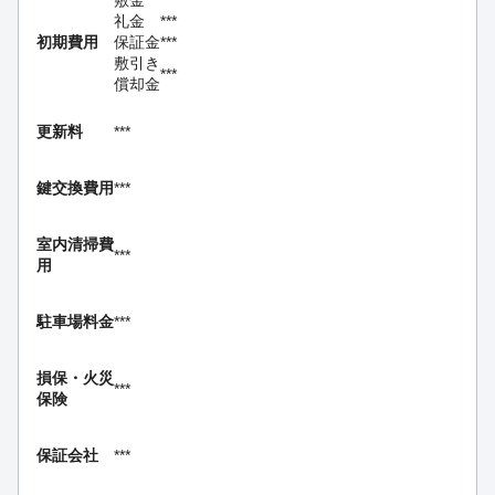
敷金
***
礼金
***
初期費用
保証金
***
敷引き
***
償却金
更新料
***
鍵交換費用
***
室内清掃費
***
用
駐車場料金
***
損保・
火災
***
保険
保証会社
***