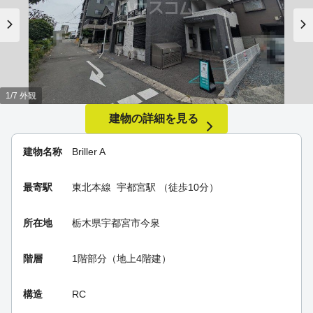
1/7 外観
建物の詳細を見る
建物名称
Briller A
最寄駅
東北本線
宇都宮駅
（徒歩10分）
所在地
栃木県宇都宮市今泉
階層
1階部分（地上4階建）
構造
RC