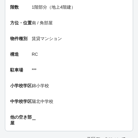
階数
1階部分（地上4階建）
方位・位置
南 / 角部屋
物件種別
賃貸マンション
構造
RC
駐車場
***
小学校学区
錦小学校
中学校学区
陽北中学校
他の空き部
ー
屋