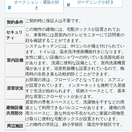
オークション・通販が好
ガーデニングが好き
き
ご契約時に保証人は不要です。
契約条件
この物件の建物には、宅配ボックスが設置されてお
セキュリ
り、来客時には居室内のテレビモニターにて訪問者の
ティ
顔を確認することができます。
システムキッチンには、IHコンロが備え付けられてい
ます。 トイレは、温水洗浄便座機能付きになります。
女性に嬉しい設備のシャワーの付いている洗面化粧台
室内設備
があります。 洗濯に便利な設備として、室内洗濯機置
場があります。浴室乾燥機も設置されているので、梅
雨時の生乾き臭も比較的防ぐことができます。
お部屋の床は、フローリングとなっており、エアコン
が設置されています。 インターネットも無料で入居後
居室状況
すぐ生活が始められます。 収納スペースとして、基本
的な居室にクローゼットがあります。
居室外の専有スペースとして、洗濯物を干すなどの用
建物設備
途として利用できるバルコニーがあります。 建物の共
共用部分
用スペースに、急な外出や不在がちのご家庭の荷物受
け取りに便利な宅配ボックスが設置されています。
この物件の学区は、錦小学校区・陽北中学校区です。
周辺施設