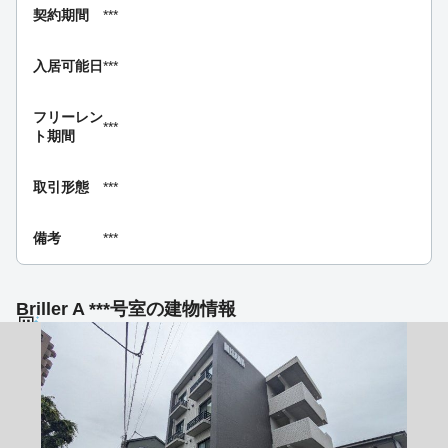
契約期間
***
入居可能日
***
フリーレン
***
ト期間
取引形態
***
備考
***
Briller A ***号室の建物情報