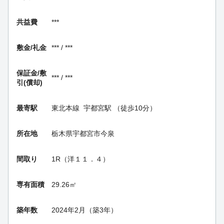
共益費
***
敷金/礼金
*** / ***
保証金/
敷
*** / ***
引(償却)
最寄駅
東北本線
宇都宮駅
（徒歩10分）
所在地
栃木県宇都宮市今泉
間取り
1R（洋１１．４）
専有面積
29.26㎡
築年数
2024年2月（築3年）