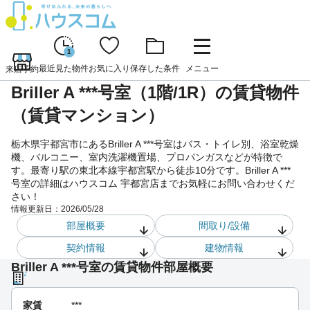
1
最近見た物件
お気に入り
保存した条件
メニュー
来店予約
Briller A ***号室（1階/1R）の賃貸物件
（賃貸マンション）
栃木県宇都宮市にあるBriller A ***号室はバス・トイレ別、浴室乾燥
機、バルコニー、室内洗濯機置場、プロパンガスなどが特徴で
す。最寄り駅の東北本線宇都宮駅から徒歩10分です。Briller A ***
号室の詳細はハウスコム 宇都宮店までお気軽にお問い合わせくだ
さい！
情報更新日：
2026/05/28
部屋概要
間取り/設備
契約情報
建物情報
Briller A ***号室の賃貸物件部屋概要
家賃
***