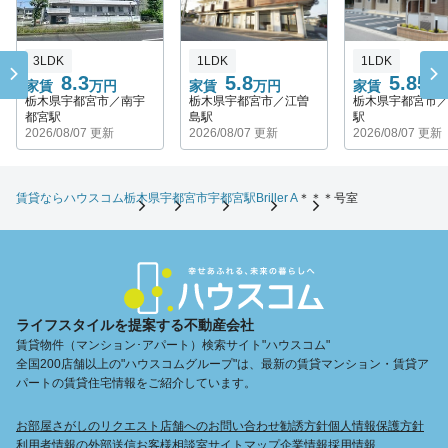
3LDK
1LDK
1LDK
8.3
5.8
5.85
家賃
万円
家賃
万円
家賃
万
栃木県宇都宮市／南宇
栃木県宇都宮市／江曽
栃木県宇都宮市
都宮駅
島駅
駅
2026/08/07 更新
2026/08/07 更新
2026/08/07 更新
賃貸ならハウスコム
栃木県
宇都宮市
宇都宮駅
Briller A
＊＊＊号室
ライフスタイルを提案する不動産会社
賃貸物件（マンション･アパート）検索サイト"ハウスコム"
全国200店舗以上の"ハウスコムグループ"は、最新の賃貸マンション・賃貸ア
パートの賃貸住宅情報をご紹介しています。
お部屋さがしのリクエスト
店舗へのお問い合わせ
勧誘方針
個人情報保護方針
利用者情報の外部送信
お客様相談室
サイトマップ
企業情報
採用情報