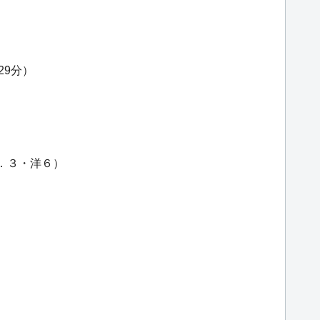
29分）
）
４．３・洋６）