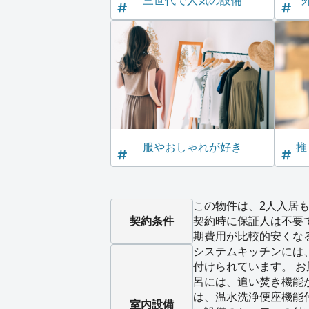
三世代で人気の設備
服やおしゃれが好き
推
この物件は、2人入居も
契約条件
契約時に保証人は不要
期費用が比較的安くな
システムキッチンには
付けられています。 
呂には、追い焚き機能
は、温水洗浄便座機能
室内設備