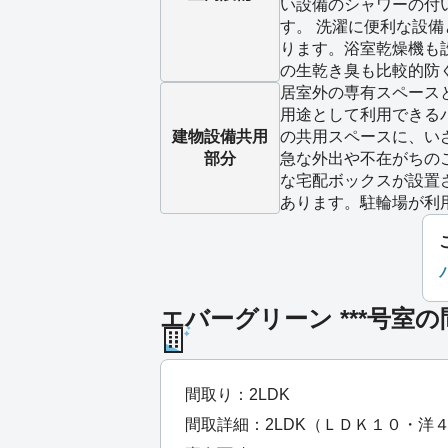
い設備のシャワーの付
す。 洗濯に便利な設
ります。浴室乾燥機も
の生乾き臭も比較的防
居室外の専有スペース
用途として利用できる
建物設備
共用
の共用スペースに、い
部分
急な外出や不在がちの
な宅配ボックスが設置
あります。駐輪場が利
エバーグリーン ***号室
間取り：2LDK
間取詳細：2LDK（ＬＤＫ１０・洋