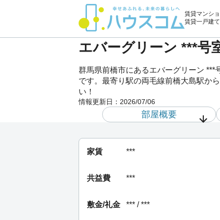
賃貸マンショ
賃貸一戸建て
エバーグリーン ***
群馬県前橋市にあるエバーグリーン *
です。最寄り駅の両毛線前橋大島駅から徒
い！
情報更新日：
2026/07/06
部屋概要
家賃
***
共益費
***
敷金/礼金
*** / ***