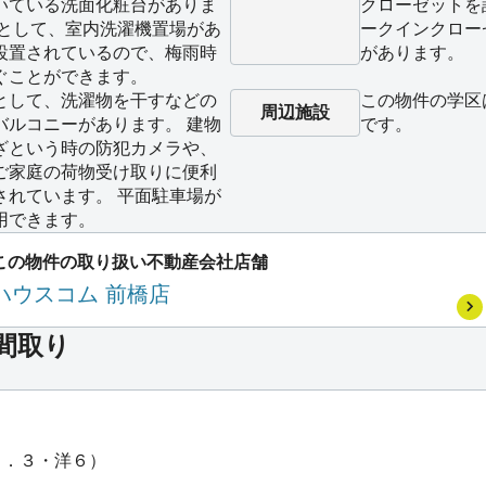
いている洗面化粧台がありま
クローゼットを
備として、室内洗濯機置場があ
ークインクロー
設置されているので、梅雨時
があります。
ぐことができます。
として、洗濯物を干すなどの
この物件の学区
周辺施設
バルコニーがあります。 建物
です。
ざという時の防犯カメラや、
ご家庭の荷物受け取りに便利
されています。 平面駐車場が
用できます。
この物件の取り扱い不動産会社店舗
ハウスコム 前橋店
の間取り
４．３・洋６）