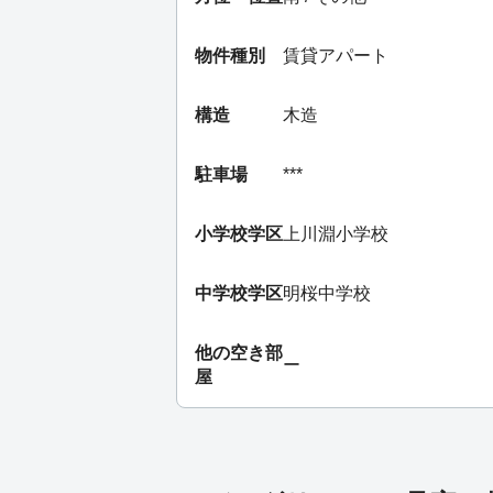
物件種別
賃貸アパート
構造
木造
駐車場
***
小学校学区
上川淵小学校
中学校学区
明桜中学校
他の空き部
ー
屋