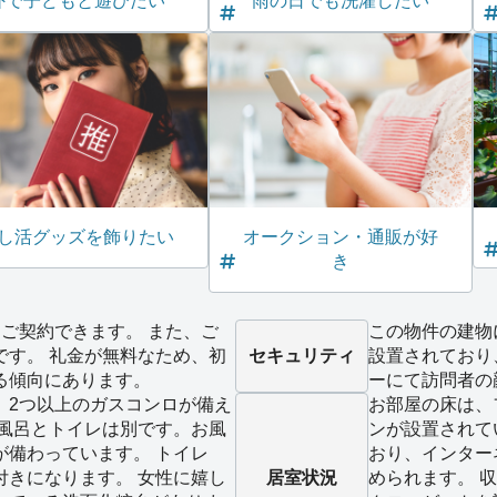
外で子どもと遊びたい
雨の日でも洗濯したい
し活グッズを飾りたい
オークション・通販が好
き
ご契約できます。 また、ご
この物件の建物
です。 礼金が無料なため、初
セキュリティ
設置されており
る傾向にあります。
ーにて訪問者の
、2つ以上のガスコンロが備え
お部屋の床は、
お風呂とトイレは別です。お風
ンが設置されて
が備わっています。 トイレ
おり、インター
付きになります。 女性に嬉し
居室状況
められます。 