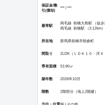
保証金/
敷
*** / ***
引(償却)
両毛線
前橋大島駅
（徒歩
最寄駅
両毛線
前橋駅
（3.12km
所在地
群馬県前橋市朝倉町
間取り
2LDK（ＬＤＫ１０・洋
専有面積
53.90㎡
築年数
2026年10月
階数
2階部分（地上2階建）
方位・位置
南 / その他