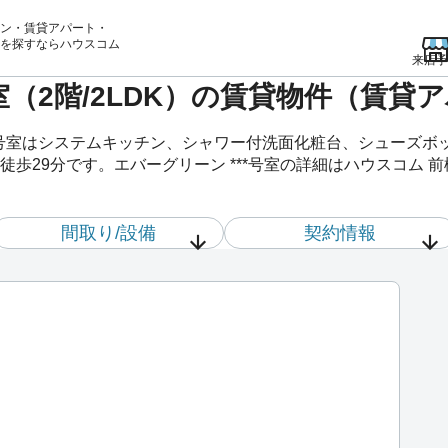
ン・賃貸アパート・
を
探すならハウスコム
来店予
号室（2階/2LDK）の賃貸物件（賃貸
**号室はシステムキッチン、シャワー付洗面化粧台、シューズ
歩29分です。エバーグリーン ***号室の詳細はハウスコム 
間取り/設備
契約情報