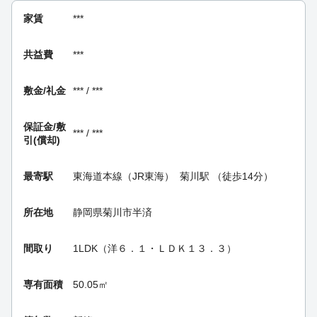
家賃
***
共益費
***
敷金/礼金
*** / ***
保証金/
敷
*** / ***
引(償却)
最寄駅
東海道本線（JR東海）
菊川駅
（徒歩14分）
所在地
静岡県菊川市半済
間取り
1LDK（洋６．１・ＬＤＫ１３．３）
専有面積
50.05㎡