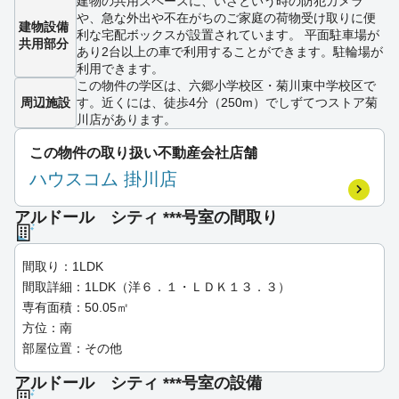
建物の共用スペースに、いざという時の防犯カメラ
や、急な外出や不在がちのご家庭の荷物受け取りに便
建物設備
利な宅配ボックスが設置されています。 平面駐車場が
共用部分
あり2台以上の車で利用することができます。駐輪場が
利用できます。
この物件の学区は、六郷小学校区・菊川東中学校区で
周辺施設
す。近くには、徒歩4分（250m）でしずてつストア菊
川店があります。
この物件の取り扱い不動産会社店舗
ハウスコム 掛川店
アルドール シティ ***号室の間取り
間取り：1LDK
間取詳細：1LDK（洋６．１・ＬＤＫ１３．３）
専有面積：50.05㎡
方位：南
部屋位置：その他
アルドール シティ ***号室の設備