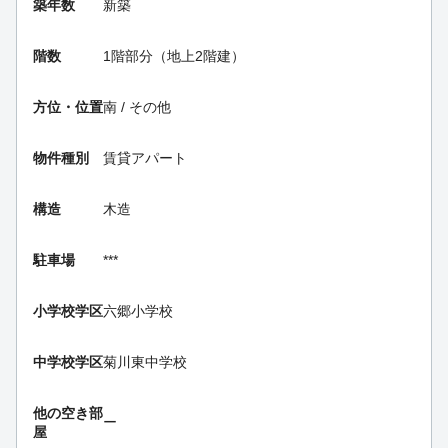
築年数
新築
階数
1階部分（地上2階建）
方位・位置
南 / その他
物件種別
賃貸アパート
構造
木造
駐車場
***
小学校学区
六郷小学校
中学校学区
菊川東中学校
他の空き部
ー
屋