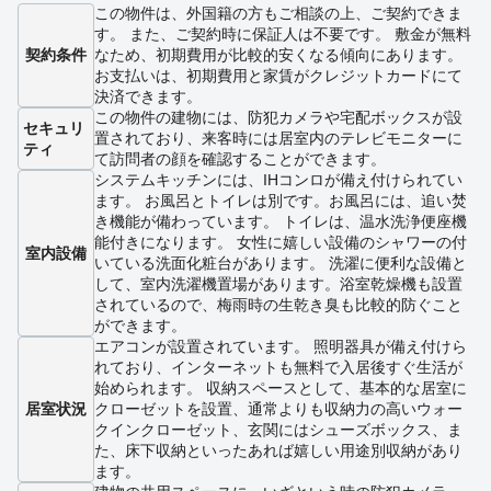
この物件は、外国籍の方もご相談の上、ご契約できま
す。 また、ご契約時に保証人は不要です。 敷金が無料
契約条件
なため、初期費用が比較的安くなる傾向にあります。
お支払いは、初期費用と家賃がクレジットカードにて
決済できます。
この物件の建物には、防犯カメラや宅配ボックスが設
セキュリ
置されており、来客時には居室内のテレビモニターに
ティ
て訪問者の顔を確認することができます。
システムキッチンには、IHコンロが備え付けられてい
ます。 お風呂とトイレは別です。お風呂には、追い焚
き機能が備わっています。 トイレは、温水洗浄便座機
能付きになります。 女性に嬉しい設備のシャワーの付
室内設備
いている洗面化粧台があります。 洗濯に便利な設備と
して、室内洗濯機置場があります。浴室乾燥機も設置
されているので、梅雨時の生乾き臭も比較的防ぐこと
ができます。
エアコンが設置されています。 照明器具が備え付けら
れており、インターネットも無料で入居後すぐ生活が
始められます。 収納スペースとして、基本的な居室に
居室状況
クローゼットを設置、通常よりも収納力の高いウォー
クインクローゼット、玄関にはシューズボックス、ま
た、床下収納といったあれば嬉しい用途別収納があり
ます。