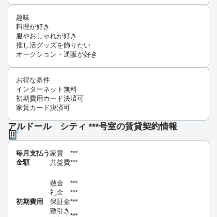
趣味
料理が好き
服やおしゃれが好き
推し活グッズを飾りたい
オークション・通販が好き
お得な条件
インターネット無料
初期費用カード決済可
家賃カード決済可
アルドール シティ ***号室の賃貸契約情報
毎月支払う
家賃
***
金額
共益費
***
敷金
***
礼金
***
初期費用
保証金
***
敷引き
***