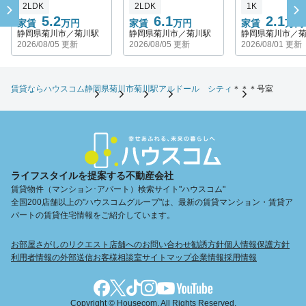
2LDK
2LDK
1K
5.2
6.1
2.1
家賃
万円
家賃
万円
家賃
万円
静岡県菊川市／菊川駅
静岡県菊川市／菊川駅
静岡県菊川市／
2026/08/05 更新
2026/08/05 更新
2026/08/01 更新
賃貸ならハウスコム
静岡県
菊川市
菊川駅
アルドール シティ
＊＊＊号室
ライフスタイルを提案する不動産会社
賃貸物件（マンション･アパート）検索サイト"ハウスコム"
全国200店舗以上の"ハウスコムグループ"は、最新の賃貸マンション・賃貸ア
パートの賃貸住宅情報をご紹介しています。
お部屋さがしのリクエスト
店舗へのお問い合わせ
勧誘方針
個人情報保護方針
利用者情報の外部送信
お客様相談室
サイトマップ
企業情報
採用情報
Copyright © Housecom. All Rights Reserved.