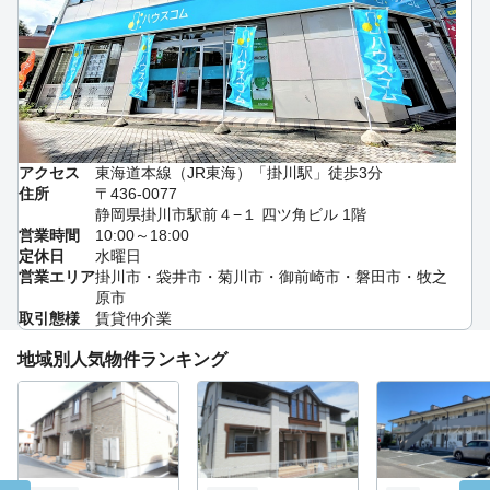
アクセス
東海道本線（JR東海）「掛川駅」徒歩3分
住所
〒436-0077
静岡県掛川市駅前４−１ 四ツ角ビル 1階
営業時間
10:00～18:00
定休日
水曜日
営業エリア
掛川市・袋井市・菊川市・御前崎市・磐田市・牧之
原市
取引態様
賃貸仲介業
地域別人気物件ランキング