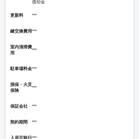
償却金
更新料
***
鍵交換費用
***
室内清掃費
***
用
駐車場料金
***
損保・
火災
***
保険
保証会社
***
契約期間
***
入居可能日
***