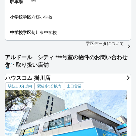
駐車場
***
小学校学区
六郷小学校
中学校学区
菊川東中学校
学区データについて
アルドール シティ ***号室の物件のお問い合わせ
先・取り扱い店舗
ハウスコム 掛川店
駅徒歩3分以内
駅徒歩5分以内
土日営業