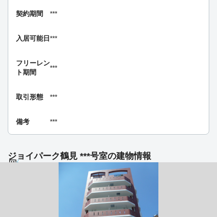
契約期間
***
入居可能日
***
フリーレン
***
ト期間
取引形態
***
備考
***
ジョイパーク鶴見 ***号室の建物情報