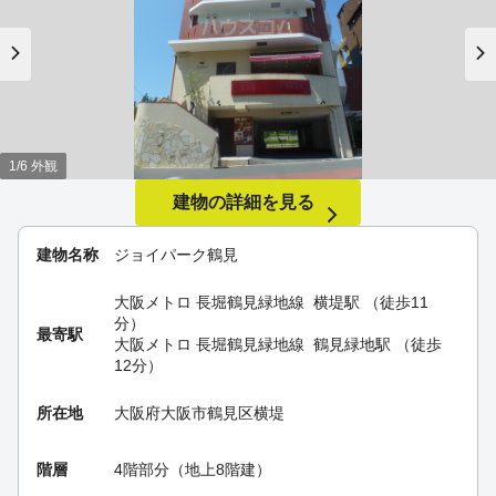
1/6 外観
建物の詳細を見る
建物名称
ジョイパーク鶴見
大阪メトロ 長堀鶴見緑地線
横堤駅
（徒歩11
分）
最寄駅
大阪メトロ 長堀鶴見緑地線
鶴見緑地駅
（徒歩
12分）
所在地
大阪府大阪市鶴見区横堤
階層
4階部分（地上8階建）