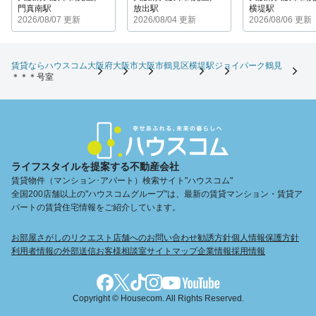
門真南駅
放出駅
横堤駅
2026/08/07 更新
2026/08/04 更新
2026/08/06 更新
賃貸ならハウスコム
大阪府
大阪市
大阪市鶴見区
横堤駅
ジョイパーク鶴見
＊＊＊号室
ライフスタイルを提案する不動産会社
賃貸物件（マンション･アパート）検索サイト"ハウスコム"
全国200店舗以上の"ハウスコムグループ"は、最新の賃貸マンション・賃貸ア
パートの賃貸住宅情報をご紹介しています。
お部屋さがしのリクエスト
店舗へのお問い合わせ
勧誘方針
個人情報保護方針
利用者情報の外部送信
お客様相談室
サイトマップ
企業情報
採用情報
Copyright © Housecom. All Rights Reserved.