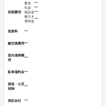
敷金
***
礼金
***
初期費用
保証金
***
敷引き
***
償却金
更新料
***
鍵交換費用
***
室内清掃費
***
用
駐車場料金
***
損保・
火災
***
保険
保証会社
***