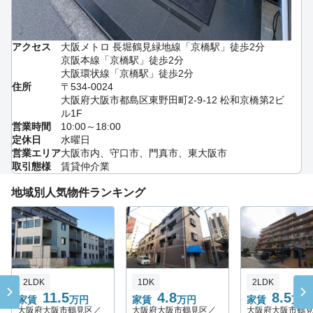
アクセス
大阪メトロ 長堀鶴見緑地線「京橋駅」徒歩2分
京阪本線「京橋駅」徒歩2分
大阪環状線「京橋駅」徒歩2分
住所
〒534-0024
大阪府大阪市都島区東野田町2-9-12 松和京橋第2ビ
ル1F
営業時間
10:00～18:00
定休日
水曜日
営業エリア
大阪市内、守口市、門真市、東大阪市
取引態様
賃貸仲介業
地域別人気物件ランキング
2LDK
1DK
2LDK
11.5
4.8
8.5
家賃
万円
家賃
万円
家賃
万円
大阪府大阪市鶴見区／
大阪府大阪市鶴見区／
大阪府大阪市鶴