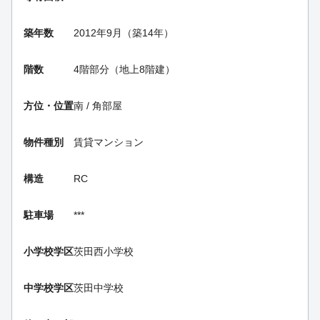
築年数
2012年9月（築14年）
階数
4階部分（地上8階建）
方位・位置
南 / 角部屋
物件種別
賃貸マンション
構造
RC
駐車場
***
小学校学区
茨田西小学校
中学校学区
茨田中学校