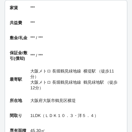
家賃
***
共益費
***
敷金/礼金
*** / ***
保証金/
敷
*** / ***
引(償却)
大阪メトロ 長堀鶴見緑地線
横堤駅
（徒歩11
分）
最寄駅
大阪メトロ 長堀鶴見緑地線
鶴見緑地駅
（徒歩
12分）
所在地
大阪府大阪市鶴見区横堤
間取り
1LDK（ＬＤＫ１０．３・洋５．４）
専有面積
45.30㎡