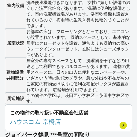
洗浄便座機能付きになります。 女性に嬉しい設備の独
室内設備
立した洗面化粧台があります。 洗濯に便利な設備とし
て、室内洗濯機置場があります。浴室乾燥機も設置さ
れているので、梅雨時の生乾き臭も比較的防ぐことが
できます。
お部屋の床は、フローリングとなっており、エアコン
が設置されています。 収納スペースとして、基本的な
居室状況
居室にクローゼットを設置、通常よりも収納力の高い
ウォークインクローゼット、玄関にはシューズボック
スがあります。
居室外の専有スペースとして、洗濯物を干すなどの用
途として利用できるバルコニーがあります。 建物の共
建物設備
用スペースに、日々の出入に便利なエレベーターや、
共用部分
いざという時の防犯カメラや、急な外出や不在がちの
ご家庭の荷物受け取りに便利な宅配ボックスが設置さ
れています。 駐輪場が利用できます。
この物件の学区は、茨田西小学校区・茨田中学校区で
周辺施設
す。
この物件の取り扱い不動産会社店舗
ハウスコム 京橋店
ジョイパーク鶴見 ***号室の間取り