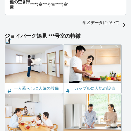
他の空き部
***号室
***号室
***号室
屋
学区データについて
ジョイパーク鶴見 ***号室の特徴
一人暮らしに人気の設備
カップルに人気の設備