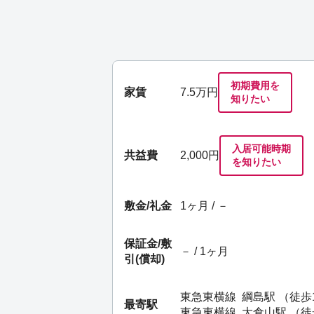
初期費用を
家賃
7.5
万円
知りたい
入居可能時期
共益費
2,000円
を知りたい
敷金/礼金
1ヶ月 / －
保証金/
敷
－ / 1ヶ月
引(償却)
東急東横線
綱島駅
（徒歩
最寄駅
東急東横線
大倉山駅
（徒