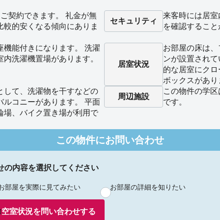
ご契約できます。 礼金が無
来客時には居室
セキュリティ
比較的安くなる傾向にありま
を確認すること
座機能付きになります。 洗濯
お部屋の床は、
室内洗濯機置場があります。
ンが設置されて
居室状況
的な居室にクロ
ボックスがあり
として、洗濯物を干すなどの
この物件の学区
周辺施設
バルコニーがあります。 平面
です。
輪場、バイク置き場が利用で
この物件にお問い合わせ
せの内容を選択してください
お部屋を実際に見てみたい
お部屋の詳細を知りたい
空室状況を
問い合わせ
する