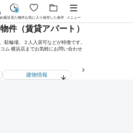
1
最近見た物件
お気に入り
保存した条件
メニュー
約
賃貸物件（賃貸アパート）
階、駐輪場、２人入居可などが特徴です。
スコム 横浜店までお気軽にお問い合わせ
建物情報