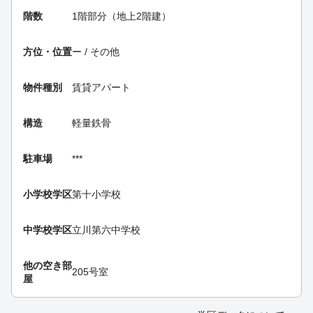
階数
1階部分（地上2階建）
方位・位置
ー / その他
物件種別
賃貸アパート
構造
軽量鉄骨
駐車場
***
小学校学区
第十小学校
中学校学区
立川第六中学校
他の空き部
205号室
屋