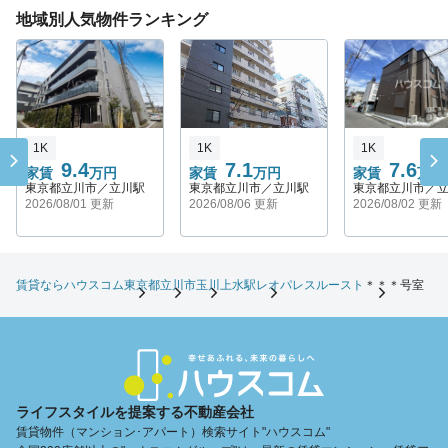
地域別人気物件ランキング
1K
1K
1K
9.4
7.1
7.6
家賃
万円
家賃
万円
家賃
万円
東京都立川市／立川駅
東京都立川市／立川駅
東京都立川市／
2026/08/01 更新
2026/08/06 更新
2026/08/02 更新
賃貸ならハウスコム
東京都
立川市
玉川上水駅
レオパレスルースト
＊＊＊号室
ライフスタイルを提案する不動産会社
賃貸物件（マンション･アパート）検索サイト"ハウスコム"