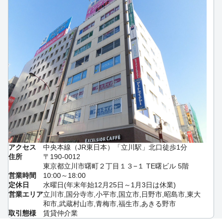
アクセス
中央本線（JR東日本）「立川駅」北口徒歩1分
住所
〒190-0012
東京都立川市曙町２丁目１３−１ TE曙ビル 5階
営業時間
10:00～18:00
定休日
水曜日(年末年始12月25日～1月3日は休業)
営業エリア
立川市,国分寺市,小平市,国立市,日野市,昭島市,東大
和市,武蔵村山市,青梅市,福生市,あきる野市
取引態様
賃貸仲介業