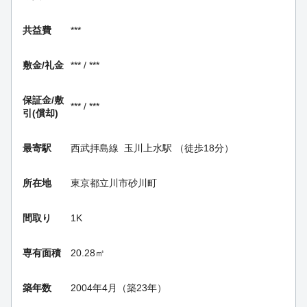
共益費
***
敷金/礼金
*** / ***
保証金/
敷
*** / ***
引(償却)
最寄駅
西武拝島線
玉川上水駅
（徒歩18分）
所在地
東京都立川市砂川町
間取り
1K
専有面積
20.28㎡
築年数
2004年4月（築23年）