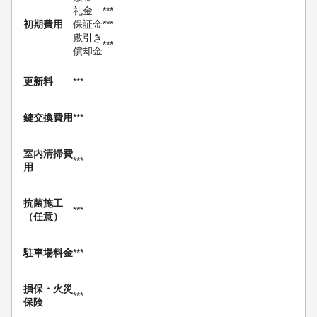
礼金
***
初期費用
保証金
***
敷引き
***
償却金
更新料
***
鍵交換費用
***
室内清掃費
***
用
抗菌施工
***
（任意）
駐車場料金
***
損保・
火災
***
保険