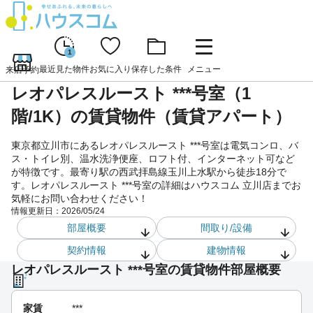
1
最近見た物件
お気に入り
保存した条件
メニュー
来店予約
レオパレスルースト ***号室（1
階/1K）の賃貸物件（賃貸アパート）
東京都立川市にあるレオパレスルースト ***号室は電気コンロ、バ
ス・トイレ別、温水洗浄便座、ロフト付、インターネット可など
が特徴です。最寄り駅の西武拝島線玉川上水駅から徒歩18分で
す。レオパレスルースト ***号室の詳細はハウスコム 立川店までお
気軽にお問い合わせください！
情報更新日：
2026/05/24
部屋概要
間取り/設備
契約情報
建物情報
レオパレスルースト ***号室の賃貸物件部屋概要
家賃
***