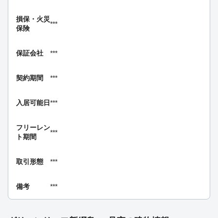
損保・
火災
***
保険
保証会社
***
契約期間
***
入居可能日
***
フリーレン
***
ト期間
取引形態
***
備考
***