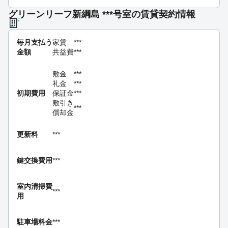
グリーンリーフ新綱島 ***号室の賃貸契約情報
毎月支払う
家賃
***
金額
共益費
***
敷金
***
礼金
***
初期費用
保証金
***
敷引き
***
償却金
更新料
***
鍵交換費用
***
室内清掃費
***
用
駐車場料金
***