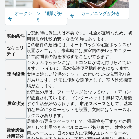
オークション・通販が好
ガーデニングが好き
き
ご契約時に保証人は不要です。 礼金が無料なため、初
契約条件
期費用が比較的安くなる傾向にあります。
この物件の建物には、オートロックや宅配ボックスが
セキュリ
設置されており、来客時には居室内のテレビモニター
ティ
にて訪問者の顔を確認することができます。
システムキッチンには、IHコンロが備え付けられてい
ます。 トイレは、温水洗浄便座機能付きになります。
室内設備
女性に嬉しい設備のシャワーの付いている洗面化粧台
があります。 洗濯に便利な設備として、室内洗濯機置
場があります。
お部屋の床は、フローリングとなっており、エアコン
が設置されています。 インターネットも無料で入居後
居室状況
すぐ生活が始められます。 収納スペースとして、基本
的な居室にクローゼットを設置、玄関にはシューズボ
ックスがあります。
居室外の専有スペースとして、洗濯物を干すなどの用
途として利用できるバルコニーがあります。 建物の共
建物設備
用スペースに、日々の出入に便利なエレベーターや、
共用部分