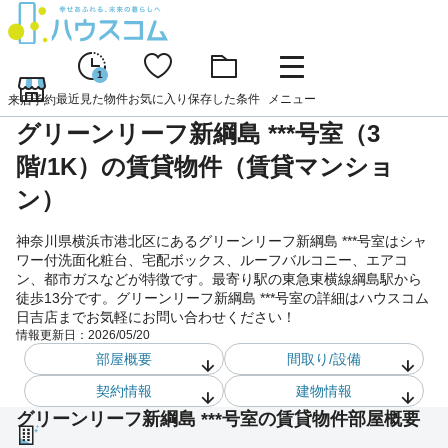
1
最近見た物件
お気に入り
保存した条件
メニュー
来店予約
グリーンリーフ新綱島 ***号室（3
階/1K）の賃貸物件（賃貸マンショ
ン）
神奈川県横浜市港北区にあるグリーンリーフ新綱島 ***号室はシャ
ワー付洗面化粧台、宅配ボックス、ルーフバルコニー、エアコ
ン、都市ガスなどが特徴です。最寄り駅の東急東横線綱島駅から
徒歩13分です。グリーンリーフ新綱島 ***号室の詳細はハウスコム
日吉店までお気軽にお問い合わせください！
情報更新日：
2026/05/20
部屋概要
間取り/設備
契約情報
建物情報
グリーンリーフ新綱島 ***号室の賃貸物件部屋概要