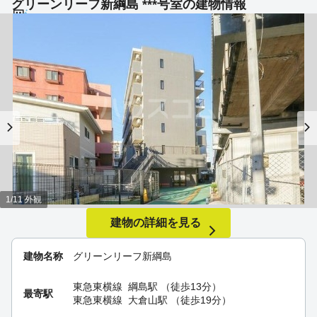
グリーンリーフ新綱島 ***号室の建物情報
1/11 外観
建物の詳細を見る
建物名称
グリーンリーフ新綱島
東急東横線
綱島駅
（徒歩13分）
最寄駅
東急東横線
大倉山駅
（徒歩19分）