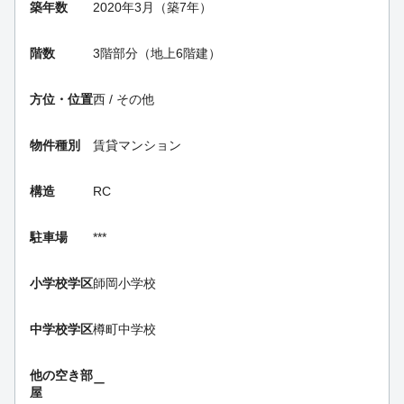
築年数
2020年3月（築7年）
階数
3階部分（地上6階建）
方位・位置
西 / その他
物件種別
賃貸マンション
構造
RC
駐車場
***
小学校学区
師岡小学校
中学校学区
樽町中学校
他の空き部
ー
屋