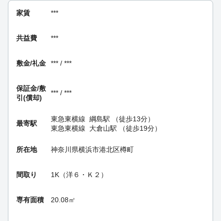
家賃
***
共益費
***
敷金/礼金
*** / ***
保証金/
敷
*** / ***
引(償却)
東急東横線
綱島駅
（徒歩13分）
最寄駅
東急東横線
大倉山駅
（徒歩19分）
所在地
神奈川県横浜市港北区樽町
間取り
1K（洋６・Ｋ２）
専有面積
20.08㎡