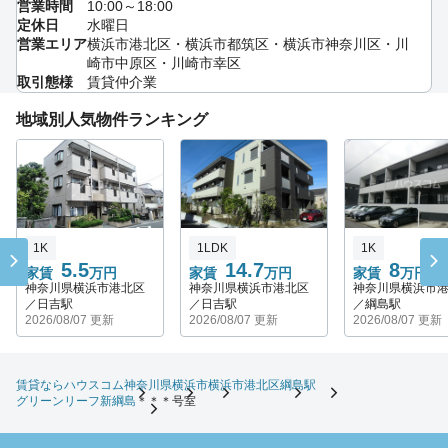
営業時間
10:00～18:00
定休日
水曜日
営業エリア
横浜市港北区・横浜市都筑区・横浜市神奈川区・川
崎市中原区・川崎市幸区
取引態様
賃貸仲介業
地域別人気物件ランキング
1K
1LDK
1K
5.5
14.7
8
家賃
万円
家賃
万円
家賃
万円
神奈川県横浜市港北区
神奈川県横浜市港北区
神奈川県横浜市
／日吉駅
／日吉駅
／綱島駅
2026/08/07 更新
2026/08/07 更新
2026/08/07 更新
賃貸ならハウスコム
神奈川県
横浜市
横浜市港北区
綱島駅
グリーンリーフ新綱島
＊＊＊号室