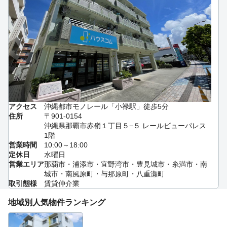
アクセス
沖縄都市モノレール「小禄駅」徒歩5分
住所
〒901-0154
沖縄県那覇市赤嶺１丁目５−５ レールビューパレス
1階
営業時間
10:00～18:00
定休日
水曜日
営業エリア
那覇市・浦添市・宜野湾市・豊見城市・糸満市・南
城市・南風原町・与那原町・八重瀬町
取引態様
賃貸仲介業
地域別人気物件ランキング