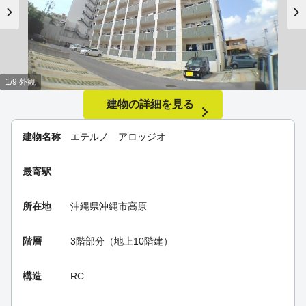
1/9 外観
建物の詳細を見る
建物名称
エテルノ アロッジオ
最寄駅
所在地
沖縄県沖縄市高原
階層
3階部分（地上10階建）
構造
RC