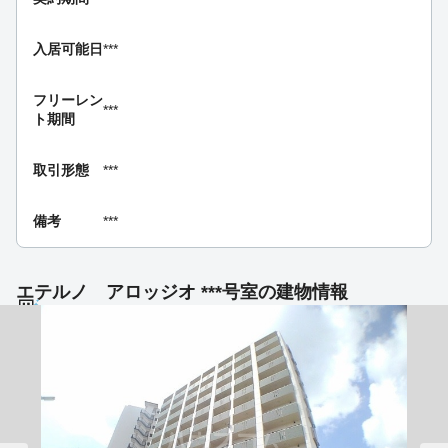
入居可能日
***
フリーレン
***
ト期間
取引形態
***
備考
***
エテルノ アロッジオ ***号室の建物情報