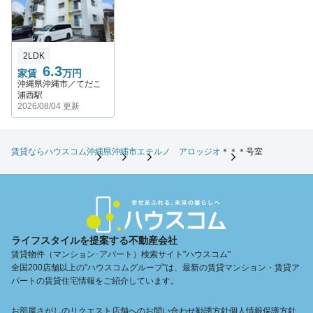
2LDK
6.3
家賃
万円
沖縄県沖縄市／てだこ
浦西駅
2026/08/04 更新
賃貸ならハウスコム
沖縄県
沖縄市
エテルノ アロッジオ
＊＊＊号室
ライフスタイルを提案する不動産会社
賃貸物件（マンション･アパート）検索サイト"ハウスコム"
全国200店舗以上の"ハウスコムグループ"は、最新の賃貸マンション・賃貸ア
パートの賃貸住宅情報をご紹介しています。
お部屋さがしのリクエスト
店舗へのお問い合わせ
勧誘方針
個人情報保護方針