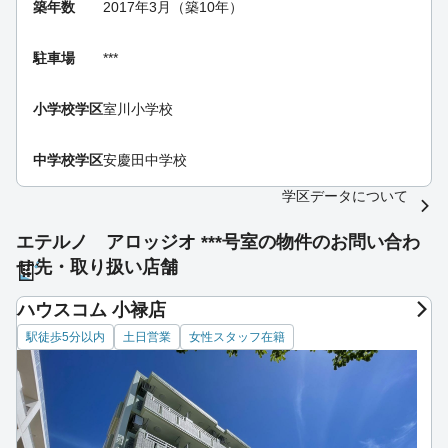
築年数
2017年3月（築10年）
駐車場
***
小学校学区
室川小学校
中学校学区
安慶田中学校
学区データについて
エテルノ アロッジオ ***号室の物件のお問い合わ
せ先・取り扱い店舗
ハウスコム 小禄店
駅徒歩5分以内
土日営業
女性スタッフ在籍