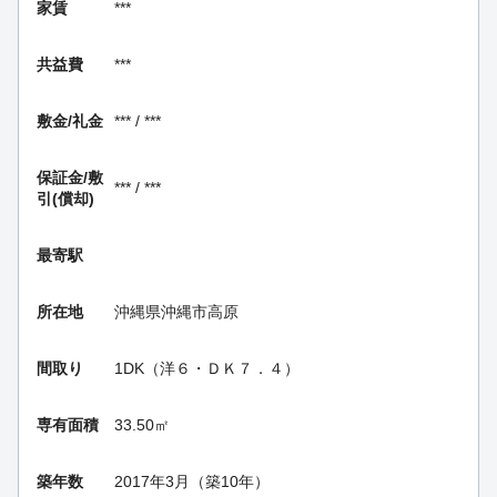
家賃
***
共益費
***
敷金/礼金
*** / ***
保証金/
敷
*** / ***
引(償却)
最寄駅
所在地
沖縄県沖縄市高原
間取り
1DK（洋６・ＤＫ７．４）
専有面積
33.50㎡
築年数
2017年3月（築10年）