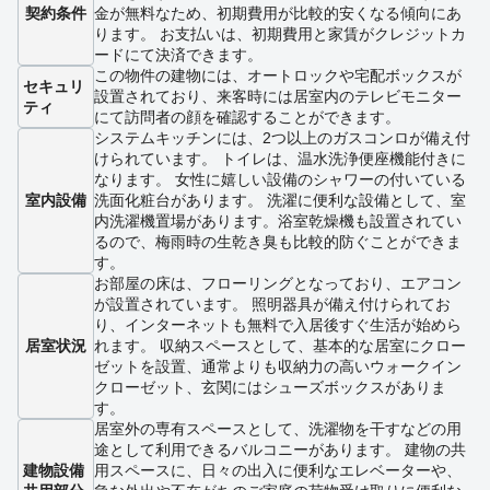
契約条件
金が無料なため、初期費用が比較的安くなる傾向にあ
ります。 お支払いは、初期費用と家賃がクレジットカ
ードにて決済できます。
この物件の建物には、オートロックや宅配ボックスが
セキュリ
設置されており、来客時には居室内のテレビモニター
ティ
にて訪問者の顔を確認することができます。
システムキッチンには、2つ以上のガスコンロが備え付
けられています。 トイレは、温水洗浄便座機能付きに
なります。 女性に嬉しい設備のシャワーの付いている
室内設備
洗面化粧台があります。 洗濯に便利な設備として、室
内洗濯機置場があります。浴室乾燥機も設置されてい
るので、梅雨時の生乾き臭も比較的防ぐことができま
す。
お部屋の床は、フローリングとなっており、エアコン
が設置されています。 照明器具が備え付けられてお
り、インターネットも無料で入居後すぐ生活が始めら
居室状況
れます。 収納スペースとして、基本的な居室にクロー
ゼットを設置、通常よりも収納力の高いウォークイン
クローゼット、玄関にはシューズボックスがありま
す。
居室外の専有スペースとして、洗濯物を干すなどの用
途として利用できるバルコニーがあります。 建物の共
建物設備
用スペースに、日々の出入に便利なエレベーターや、