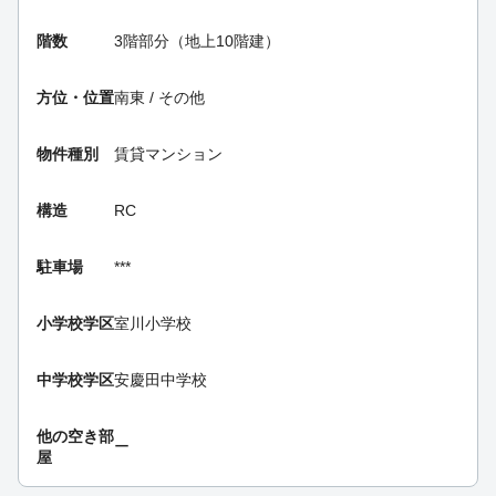
階数
3階部分（地上10階建）
方位・位置
南東 / その他
物件種別
賃貸マンション
構造
RC
駐車場
***
小学校学区
室川小学校
中学校学区
安慶田中学校
他の空き部
ー
屋