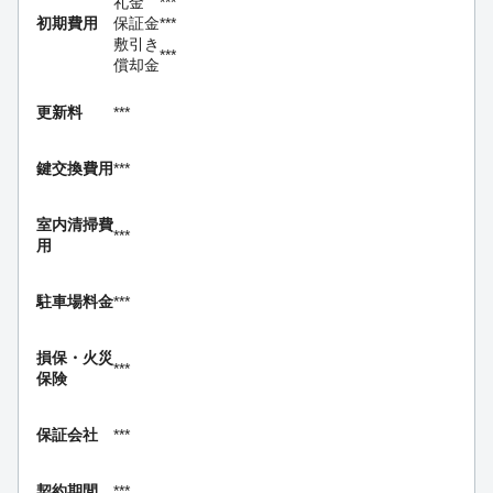
礼金
***
初期費用
保証金
***
敷引き
***
償却金
更新料
***
鍵交換費用
***
室内清掃費
***
用
駐車場料金
***
損保・
火災
***
保険
保証会社
***
契約期間
***