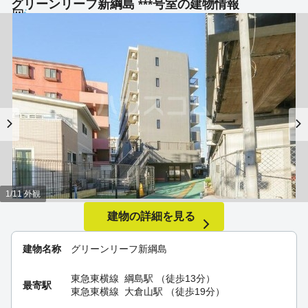
グリーンリーフ新綱島 ***号室の建物情報
1/11 外観
建物の詳細を見る
建物名称
グリーンリーフ新綱島
東急東横線
綱島駅
（徒歩13分）
最寄駅
東急東横線
大倉山駅
（徒歩19分）