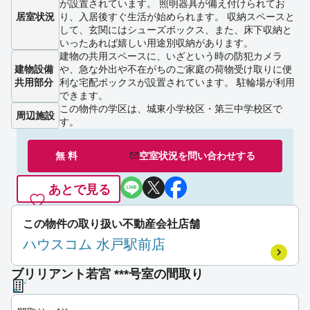
が設置されています。 照明器具が備え付けられてお
居室状況
り、入居後すぐ生活が始められます。 収納スペースと
して、玄関にはシューズボックス、また、床下収納と
いったあれば嬉しい用途別収納があります。
建物の共用スペースに、いざという時の防犯カメラ
建物設備
や、急な外出や不在がちのご家庭の荷物受け取りに便
共用部分
利な宅配ボックスが設置されています。 駐輪場が利用
できます。
この物件の学区は、城東小学校区・第三中学校区で
周辺施設
す。
無 料
空室状況を
問い合わせ
する
あとで見る
この物件の取り扱い不動産会社店舗
ハウスコム 水戸駅前店
ブリリアント若宮 ***号室の間取り