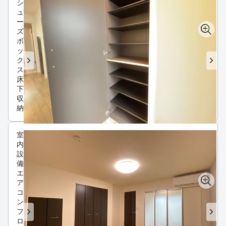
シ
ュ
ー
ズ
ボ
ッ
ク
ス
床
下
収
納
室
内
設
備
エ
ア
コ
ン
フ
ロ