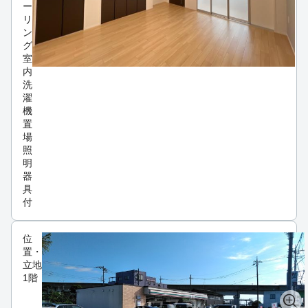
ー
リ
ン
グ
室
内
洗
濯
機
置
場
照
明
器
具
付
位
置・
立地
1階