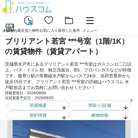
1
最近見た物件
お気に入り
保存した条件
メニュー
来店予約
ブリリアント若宮 ***号室（1階/1K）
の賃貸物件（賃貸アパート）
茨城県水戸市にあるブリリアント若宮 ***号室はガスコンロ二口以
上、バス・トイレ別、独立洗面台、BS、プロパンガスなどが特徴
です。最寄り駅の常磐線水戸駅からバスで24分、浜田営業所から
徒歩15分です。ブリリアント若宮 ***号室の詳細はハウスコム 水
戸駅前店までお気軽にお問い合わせください！
情報更新日：
2026/08/06
次回更新予定日：
2026/08/20
部屋概要
間取り/設備
契約情報
建物情報