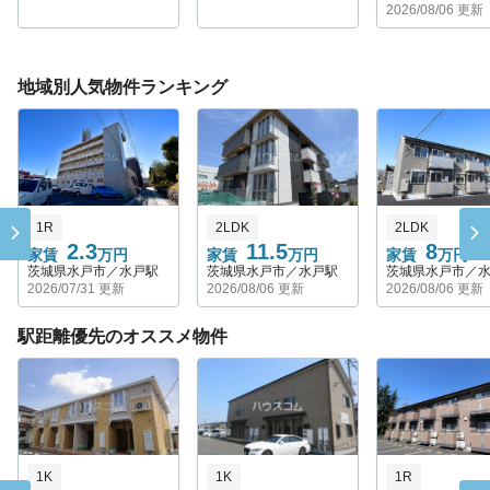
2026/08/06 更新
地域別人気物件ランキング
1R
2LDK
2LDK
2.3
11.5
8
家賃
万円
家賃
万円
家賃
万円
茨城県水戸市／水戸駅
茨城県水戸市／水戸駅
茨城県水戸市／
2026/07/31 更新
2026/08/06 更新
2026/08/06 更新
駅距離優先のオススメ物件
1K
1K
1R