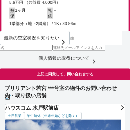
5.6
万円
（共益費 4,000円）
1ヶ月
－
敷
礼
－
－
保
償
1階部分（地上2階建） / 1K / 33.86㎡
個人情報の取得について
上記に同意して、問い合わせする
ブリリアント若宮 ***号室の物件のお問い合わせ
先・取り扱い店舗
ハウスコム 水戸駅前店
土日営業
年中無休（年末年始などを除く）