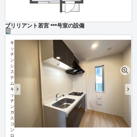
ブリリアント若宮 ***号室の設備
キ
ッ
チ
ン
シ
ス
テ
ム
キ
ッ
チ
ン
ガ
ス
コ
ン
ロ