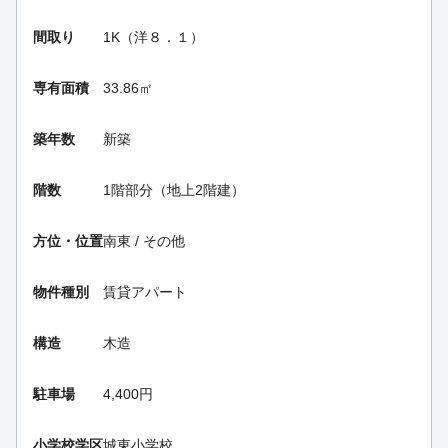
間取り
1K（洋８．１）
専有面積
33.86㎡
築年数
新築
階数
1階部分（地上2階建）
方位・位置
南東 / その他
物件種別
賃貸アパート
構造
木造
駐車場
4,400円
小学校学区
城東小学校