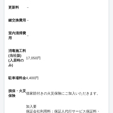
更新料
－
鍵交換費用
－
室内清掃費
－
用
消毒施工料
(当社扱)
17,050円
(入居時の
み)
駐車場料金
4,400円
損保・
火災
借家賠付きの火災保険にご加入いただきます。
保険
加入要
保証会社利用料：保証人代行サービス保証料・