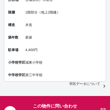
階層
1階部分（地上2階建）
構造
木造
築年数
新築
駐車場
4,400円
小学校学区
城東小学校
中学校学区
第三中学校
学区データについて
この物件に問い合わせ