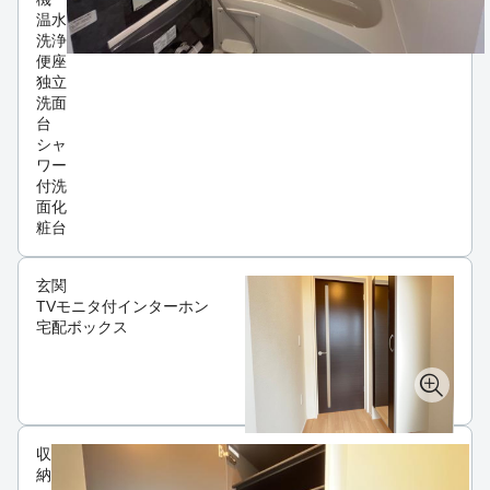
温水
洗浄
便座
独立
洗面
台
シャ
ワー
付洗
面化
粧台
玄関
TVモニタ付インターホン
宅配ボックス
収
納