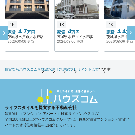
1K
1K
1K
4.7
4
4.4
家賃
万円
家賃
万円
家賃
万円
茨城県水戸市／水戸駅
茨城県水戸市／水戸駅
茨城県水戸市／
2026/08/06 更新
2026/08/06 更新
2026/08/06 更新
賃貸ならハウスコム
茨城県
水戸市
水戸駅
ブリリアント若宮
***号室
ライフスタイルを提案する不動産会社
賃貸物件（マンション･アパート）検索サイト"ハウスコム"
全国200店舗以上の"ハウスコムグループ"は、最新の賃貸マンション・賃貸ア
パートの賃貸住宅情報をご紹介しています。