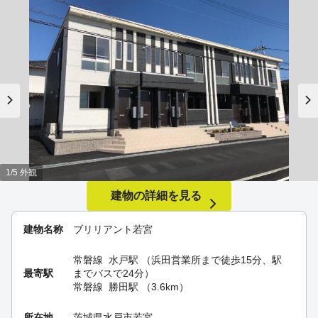
1/5 外観
建物の詳細を見る
建物名称
ブリリアント若宮
常磐線
水戸駅
（浜田営業所まで徒歩15分、駅
最寄駅
までバスで24分）
常磐線
勝田駅
（3.6km）
所在地
茨城県水戸市若宮