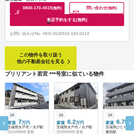
0800-170-4515
問い合わせ
[無料]
[無料]
来店予約をする
[無料]
お問い合わせNo. HC5-5526910-103-0214
この物件を取り扱う
他の不動産会社を見る
ブリリアント若宮 ***号室に似ている物件
1K
1K
1K
7
6.2
6.75
家賃
万円
家賃
万円
家賃
万
茨城県水戸市／水戸駅
茨城県水戸市／水戸駅
茨城県ひたちな
2026/08/06 更新
2026/08/06 更新
勝田駅