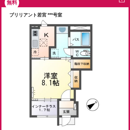
無料
ブリリアント若宮 ***号室