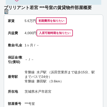
ブリリアント若宮 ***号室の賃貸物件部屋概要
家賃
5.6
万円
初期費用を
知りたい
共益費
4,000円
入居可能時期
を知りたい
敷金/礼金
1ヶ月 / －
保証金/
敷
－ / －
引(償却)
常磐線
水戸駅
（浜田営業所まで徒歩15分、駅
最寄駅
までバスで24分）
常磐線
勝田駅
（3.6km）
所在地
茨城県水戸市若宮
部屋番号
***号室