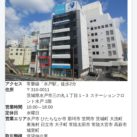
アクセス
常磐線「水戸駅」徒歩2分
住所
〒310-0011
茨城県水戸市三の丸１丁目１−３ ステーションフロ
ント水戸 1階
営業時間
10:00～18:00
定休日
水曜日
営業エリア
水戸市 ひたちなか市 那珂市 笠間市 茨城町 大洗町
東海村 日立市 大子町 常陸太田市 常陸大宮市 高萩市
城里町
取引態様
賃貸仲介業