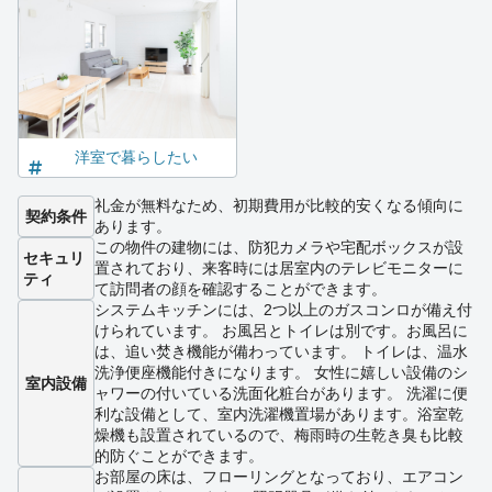
洋室で暮らしたい
礼金が無料なため、初期費用が比較的安くなる傾向に
契約条件
あります。
この物件の建物には、防犯カメラや宅配ボックスが設
セキュリ
置されており、来客時には居室内のテレビモニターに
ティ
て訪問者の顔を確認することができます。
システムキッチンには、2つ以上のガスコンロが備え付
けられています。 お風呂とトイレは別です。お風呂に
は、追い焚き機能が備わっています。 トイレは、温水
洗浄便座機能付きになります。 女性に嬉しい設備のシ
室内設備
ャワーの付いている洗面化粧台があります。 洗濯に便
利な設備として、室内洗濯機置場があります。浴室乾
燥機も設置されているので、梅雨時の生乾き臭も比較
的防ぐことができます。
お部屋の床は、フローリングとなっており、エアコン