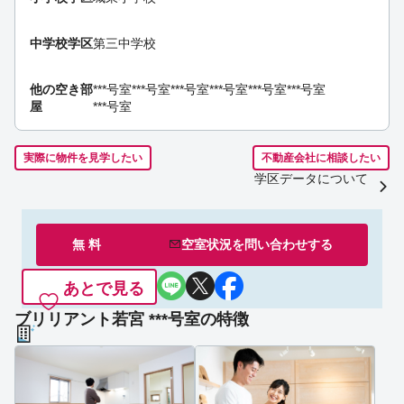
中学校学区
第三中学校
他の空き部
***号室
***号室
***号室
***号室
***号室
***号室
屋
***号室
実際に物件を見学したい
不動産会社に相談したい
学区データについて
無 料
空室状況を
問い合わせ
する
あとで見る
ブリリアント若宮 ***号室の特徴