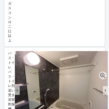
ガ
ス
コ
ン
ロ
二
口
以
上
バ
ス・
トイ
レ
バ
ス・
トイ
レ別
追い
焚き
浴室
乾燥
機