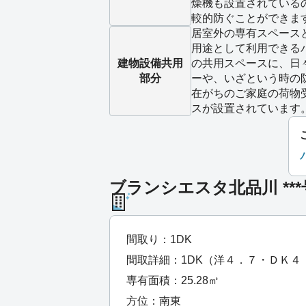
燥機も設置されている
較的防ぐことができま
居室外の専有スペース
用途として利用できる
建物設備
共用
の共用スペースに、日
部分
ーや、いざという時の
在がちのご家庭の荷物
スが設置されています
ブランシエスタ北品川 **
間取り：1DK
間取詳細：1DK（洋４．７・ＤＫ４
専有面積：25.28㎡
方位：南東