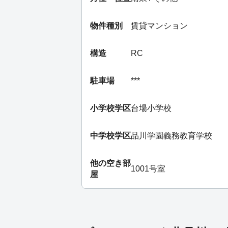
物件種別
賃貸マンション
構造
RC
駐車場
***
小学校学区
台場小学校
中学校学区
品川学園義務教育学校
他の空き部
1001号室
屋