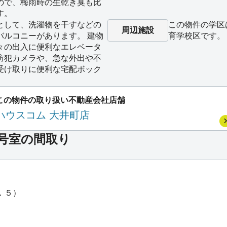
ので、梅雨時の生乾き臭も比
す。
として、洗濯物を干すなどの
この物件の学区
周辺施設
バルコニーがあります。 建物
育学校区です。
々の出入に便利なエレベータ
防犯カメラや、急な外出や不
受け取りに便利な宅配ボック
。
この物件の取り扱い不動産会社店舗
ハウスコム 大井町店
*号室の間取り
．５）