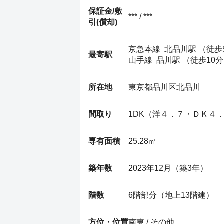
保証金/
敷
*** / ***
引(償却)
京急本線
北品川駅
（徒歩
最寄駅
山手線
品川駅
（徒歩10
所在地
東京都品川区北品川
間取り
1DK（洋４．７・ＤＫ４
専有面積
25.28㎡
築年数
2023年12月（築3年）
階数
6階部分（地上13階建）
方位・位置
南東 / その他