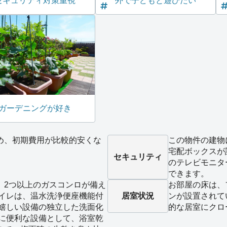
セキュリティ対策重視
外で子どもと遊びたい
ガーデニングが好き
め、初期費用が比較的安くな
この物件の建物
宅配ボックスが
セキュリティ
のテレビモニタ
できます。
、2つ以上のガスコンロが備え
お部屋の床は、
トイレは、温水洗浄便座機能付
居室状況
ンが設置されて
に嬉しい設備の独立した洗面化
的な居室にクロ
濯に便利な設備として、浴室乾