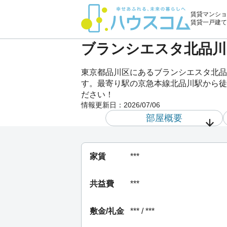
賃貸マンショ
賃貸一戸建て
ブランシエスタ北品川 
東京都品川区にあるブランシエスタ北品
す。最寄り駅の京急本線北品川駅から徒歩
ださい！
情報更新日：
2026/07/06
部屋概要
家賃
***
共益費
***
敷金/礼金
*** / ***