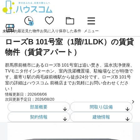
1
最近見た物件
お気に入り
保存した条件
メニュー
来店予約
ローズB 101号室（1階/1LDK）の賃貸
物件（賃貸アパート）
群馬県前橋市にあるローズB 101号室は追い焚き、温水洗浄便座、
TVモニタ付インターホン、室内洗濯機置場、駐輪場などが特徴で
す。最寄り駅の両毛線前橋駅から徒歩24分です。ローズB 101号
室の詳細はハウスコム 前橋店までお気軽にお問い合わせくださ
い！
情報更新日：
2026/08/06
次回更新予定日：
2026/08/20
部屋概要
間取り/設備
契約情報
建物情報