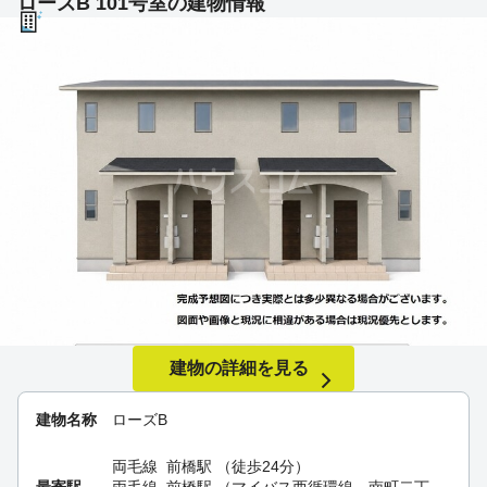
ローズB 101号室の建物情報
建物の詳細を見る
建物名称
ローズB
両毛線
前橋駅
（徒歩24分）
最寄駅
両毛線
前橋駅
（マイバス西循環線 南町二丁