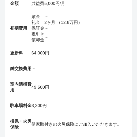
金額
共益費
5,000
円
/月
敷金
－
礼金
2ヶ月
（
12.8
万円
）
初期費用
保証金
－
敷引き
－
償却金
更新料
64,000円
鍵交換費用
－
室内清掃費
49,500円
用
駐車場料金
3,300円
損保・
火災
借家賠付きの火災保険にご加入いただきます。
保険