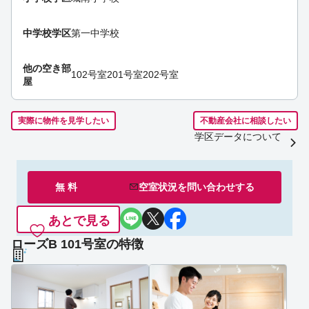
中学校学区
第一中学校
他の空き部
102号室
201号室
202号室
屋
実際に物件を見学したい
不動産会社に相談したい
学区データについて
無 料
空室状況を
問い合わせ
する
あとで見る
ローズB 101号室の特徴