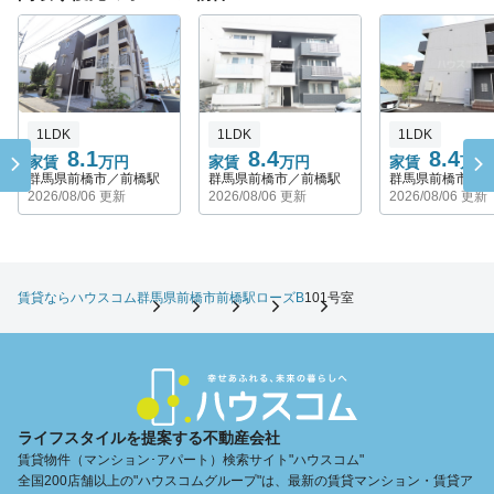
1LDK
1LDK
1LDK
8.1
8.4
8.4
家賃
万円
家賃
万円
家賃
万円
群馬県前橋市／前橋駅
群馬県前橋市／前橋駅
群馬県前橋市／
2026/08/06 更新
2026/08/06 更新
2026/08/06 更新
賃貸ならハウスコム
群馬県
前橋市
前橋駅
ローズB
101号室
ライフスタイルを提案する不動産会社
賃貸物件（マンション･アパート）検索サイト"ハウスコム"
全国200店舗以上の"ハウスコムグループ"は、最新の賃貸マンション・賃貸ア