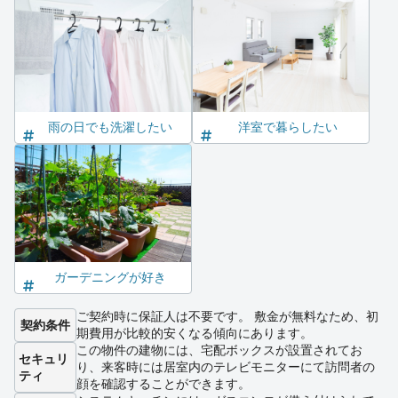
雨の日でも洗濯したい
洋室で暮らしたい
ガーデニングが好き
ご契約時に保証人は不要です。 敷金が無料なため、初
契約条件
期費用が比較的安くなる傾向にあります。
この物件の建物には、宅配ボックスが設置されてお
セキュリ
り、来客時には居室内のテレビモニターにて訪問者の
ティ
顔を確認することができます。