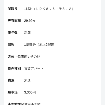
間取り
1LDK（ＬＤＫ８．５・洋３．２）
専有面積
29.99㎡
築年数
新築
階数
1階部分（地上2階建）
方位・位置
南 / その他
物件種別
賃貸アパート
構造
木造
駐車場
3,300円
小学校学区
城南小学校