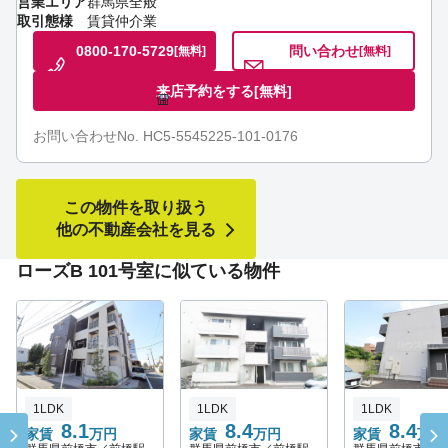
営業エリア
群馬県全般
取引態様
賃貸仲介業
0800-170-5729
問い合わせ
[無料]
[無料]
来店予約をする
[無料]
お問い合わせNo. HC5-5545225-101-0176
この物件を取り扱う
他の不動産会社を見る
ローズB 101号室に似ている物件
1LDK
1LDK
1LDK
8.1
8.4
8.4
家賃
万円
家賃
万円
家賃
万円