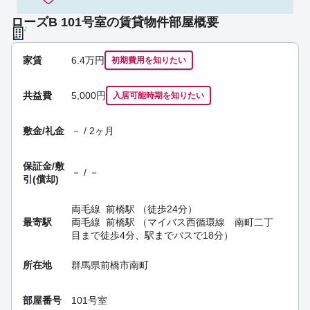
ローズB 101号室の賃貸物件部屋概要
家賃
6.4
万円
初期費用を
知りたい
共益費
5,000円
入居可能時期
を知りたい
敷金/礼金
－ / 2ヶ月
保証金/
敷
－ / －
引(償却)
両毛線
前橋駅
（徒歩24分）
最寄駅
両毛線
前橋駅
（マイバス西循環線 南町二丁
目まで徒歩4分、駅までバスで18分）
所在地
群馬県前橋市南町
部屋番号
101号室