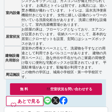
システムキッチンには、ガスコンロが備え付けられて
います。 お風呂とトイレは別です。お風呂には、追い
焚き機能が備わっています。 トイレは、温水洗浄便座
室内設備
機能付きになります。 女性に嬉しい設備のシャワーの
付いている洗面化粧台があります。 洗濯に便利な設備
として、室内洗濯機置場があります。
お部屋の床は、フローリングとなっており、エアコン
が設置されています。 収納スペースとして、基本的な
居室状況
居室にクローゼットを設置、玄関にはシューズボック
スがあります。
居室外の専有スペースとして、洗濯物を干すなどの用
途として利用できるバルコニーがあります。 建物の共
建物設備
用スペースに、急な外出や不在がちのご家庭の荷物受
共用部分
け取りに便利な宅配ボックスが設置されています。 平
面駐車場があります。駐輪場が利用できます。
この物件の学区は、城南小学校区・第一中学校区で
周辺施設
す。
無 料
空室状況を
問い合わせ
する
あとで見る