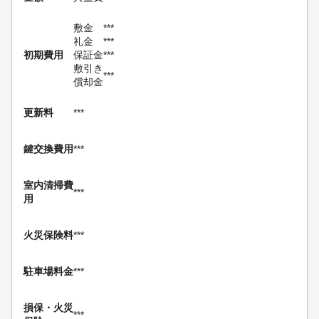
敷金
***
礼金
***
初期費用
保証金
***
敷引き
***
償却金
更新料
***
鍵交換費用
***
室内清掃費
***
用
火災保険料
***
駐車場料金
***
損保・
火災
***