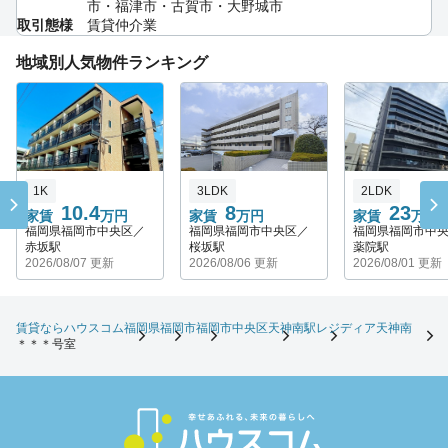
市・福津市・古賀市・大野城市
取引態様
賃貸仲介業
地域別人気物件ランキング
1K
3LDK
2LDK
10.4
8
23
家賃
万円
家賃
万円
家賃
万円
福岡県福岡市中央区／
福岡県福岡市中央区／
福岡県福岡市中
赤坂駅
桜坂駅
薬院駅
2026/08/07 更新
2026/08/06 更新
2026/08/01 更新
賃貸ならハウスコム
福岡県
福岡市
福岡市中央区
天神南駅
レジディア天神南
＊＊＊号室