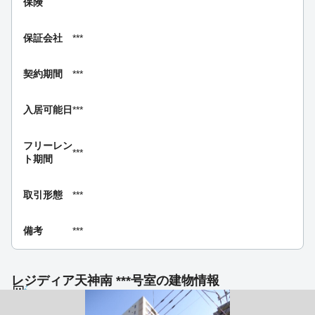
保険
保証会社
***
契約期間
***
入居可能日
***
フリーレン
***
ト期間
取引形態
***
備考
***
レジディア天神南 ***号室の建物情報