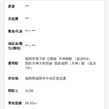
家賃
***
共益費
***
敷金/礼金
*** / ***
保証金/
敷
*** / ***
引(償却)
福岡市地下鉄 七隈線
天神南駅
（徒歩6分）
最寄駅
西鉄天神大牟田線
西鉄福岡（天神）駅
（徒歩
7分）
所在地
福岡県福岡市中央区渡辺通
間取り
2LDK
専有面積
56.63㎡