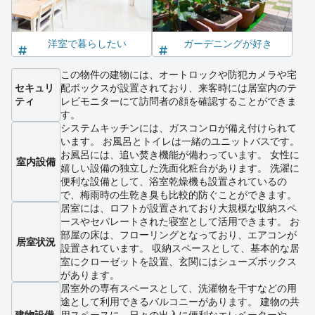
洋室で暮らしたい
ガーデニングが好き
この物件の建物には、オートロックや防犯カメラや宅
セキュリ
配ボックスが設置されており、来客時には居室内のテ
ティ
レビモニターにて訪問者の顔を確認することができま
す。
システムキッチンには、ガスコンロが備え付けられて
います。 お風呂とトイレは一緒のユニットバスです。
お風呂には、追い焚き機能が備わっています。 女性に
室内設備
嬉しい設備の独立した洗面化粧台があります。 洗濯に
便利な設備として、浴室乾燥機も設置されているの
で、梅雨時の生乾き臭も比較的防ぐことができます。
居室には、ロフトが設置されており大規模な収納スペ
ースやセパレートされた寝室として活用できます。 お
部屋の床は、フローリングとなっており、エアコンが
居室状況
設置されています。 収納スペースとして、基本的な居
室にクローゼットを設置、玄関にはシューズボックス
があります。
居室外の専有スペースとして、洗濯物を干すなどの用
途として利用できるバルコニーがあります。 建物の共