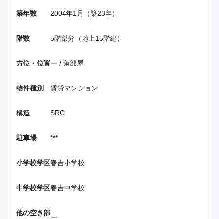
築年数
2004年1月（築23年）
階数
5階部分（地上15階建）
方位・位置
ー / 角部屋
物件種別
賃貸マンション
構造
SRC
駐車場
***
小学校学区
春吉小学校
中学校学区
春吉中学校
他の空き部
ー