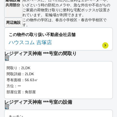
建物設備
用スペースに、日々の出入に便利なエレベーターや、
共用部分
いざという時の防犯カメラや、急な外出や不在がちの
ご家庭の荷物受け取りに便利な宅配ボックスが設置さ
れています。 駐輪場が利用できます。
この物件の学区は、春吉小学校区・春吉中学校区で
周辺施設
す。
この物件の取り扱い不動産会社店舗
ハウスコム 吉塚店
レジディア天神南 ***号室の間取り
間取り：2LDK
間取詳細：2LDK
専有面積：56.63㎡
方位：ー
部屋位置：角部屋
レジディア天神南 ***号室の設備
キッチン