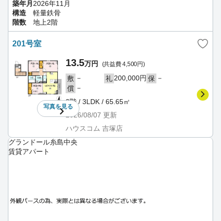
築年月
2026年11月
構造
軽量鉄骨
階数
地上2階
201号室
13.5
万円
(共益費 4,500円)
－
200,000円
－
敷
礼
保
－
償
2階 / 3LDK / 65.65㎡
写真を
見る
2026/08/07
更新
ハウスコム 吉塚店
グランドール糸島中央
賃貸アパート