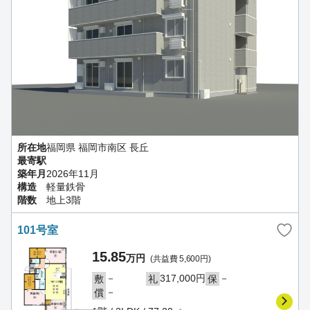
所在地
福岡県 福岡市南区 長丘
最寄駅
築年月
2026年11月
構造
軽量鉄骨
階数
地上3階
101号室
15.85
万円
(共益費 5,600円)
－
317,000円
－
敷
礼
保
－
償