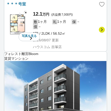
＊＊＊号室
12.1
万円
(共益費 7,000円)
1ヶ月
1ヶ月
－
敷
礼
保
－
償
5階 / 2LDK / 56.52㎡
写真を
見る
2026/08/07
更新
ハウスコム 吉塚店
フォレスト離宮Bloom
賃貸マンション