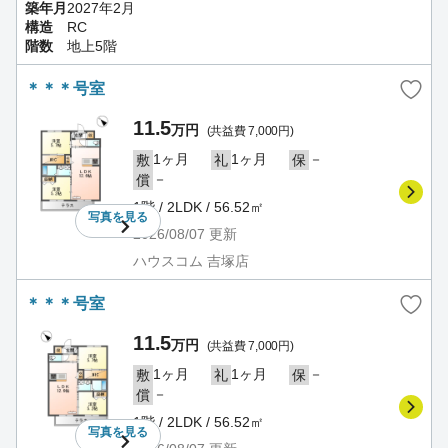
築年月
2027年2月
構造
RC
階数
地上5階
＊＊＊号室
11.5
万円
(共益費 7,000円)
1ヶ月
1ヶ月
－
敷
礼
保
－
償
1階 / 2LDK / 56.52㎡
写真を
見る
2026/08/07
更新
ハウスコム 吉塚店
＊＊＊号室
11.5
万円
(共益費 7,000円)
1ヶ月
1ヶ月
－
敷
礼
保
－
償
1階 / 2LDK / 56.52㎡
写真を
見る