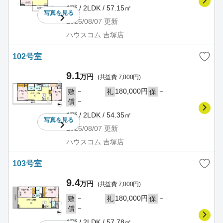
1階 / 2LDK / 57.15㎡
写真を
見る
2026/08/07
更新
ハウスコム 吉塚店
102号室
9.1
万円
(共益費 7,000円)
－
180,000円
－
敷
礼
保
－
償
1階 / 2LDK / 54.35㎡
写真を
見る
2026/08/07
更新
ハウスコム 吉塚店
103号室
9.4
万円
(共益費 7,000円)
－
180,000円
－
敷
礼
保
－
償
1階 / 2LDK / 57.78㎡