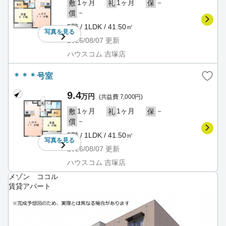
1ヶ月
1ヶ月
－
敷
礼
保
－
償
5階 / 1LDK / 41.50㎡
写真を
見る
2026/08/07
更新
ハウスコム 吉塚店
＊＊＊号室
9.4
万円
(共益費 7,000円)
1ヶ月
1ヶ月
－
敷
礼
保
－
償
5階 / 1LDK / 41.50㎡
写真を
見る
2026/08/07
更新
ハウスコム 吉塚店
メゾン ココル
賃貸アパート