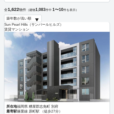
1,622
1,083
1〜10
全
物件
（建物
件中
件を表示）
Sun Pearl Hills（サンパールヒルズ）
賃貸マンション
所在地
福岡県 糟屋郡志免町 別府
最寄駅
篠栗線 原町駅 （徒歩27分）