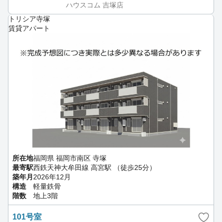
ハウスコム 吉塚店
トリシア寺塚
賃貸アパート
所在地
福岡県 福岡市南区 寺塚
最寄駅
西鉄天神大牟田線 高宮駅 （徒歩25分）
築年月
2026年12月
構造
軽量鉄骨
階数
地上3階
101号室