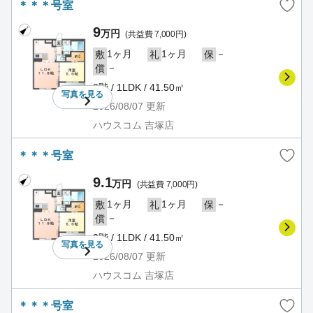
＊＊＊号室
9
万円
(共益費 7,000円)
1ヶ月
1ヶ月
－
敷
礼
保
－
償
2階 / 1LDK / 41.50㎡
写真を
見る
2026/08/07
更新
ハウスコム 吉塚店
＊＊＊号室
9.1
万円
(共益費 7,000円)
1ヶ月
1ヶ月
－
敷
礼
保
－
償
3階 / 1LDK / 41.50㎡
写真を
見る
2026/08/07
更新
ハウスコム 吉塚店
＊＊＊号室