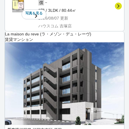
－
償
3階 / 3LDK / 80.44㎡
写真を
見る
2026/08/07
更新
ハウスコム 吉塚店
La maison du reve (ラ・メゾン・デュ・レーヴ)
賃貸マンション