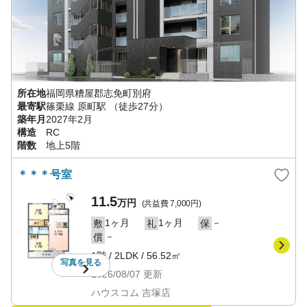
所在地
福岡県
糟屋郡志免町
別府
最寄駅
篠栗線
原町駅
（徒歩27分）
築年月
2027年2月
構造
RC
階数
地上5階
＊＊＊号室
11.5
万円
(共益費
7,000円
)
1ヶ月
1ヶ月
－
敷
礼
保
－
償
1階
/
2LDK
/
56.52㎡
写真を
見る
2026/08/07
更新
ハウスコム 吉塚店