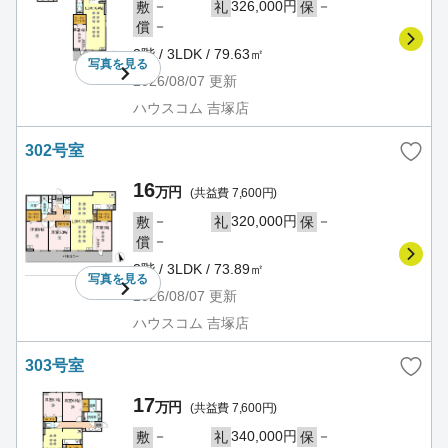
－
326,000円
－
敷
礼
保
－
償
3階 / 3LDK / 79.63㎡
写真を
見る
2026/08/07
更新
ハウスコム 吉塚店
302号室
16
万円
(共益費 7,600円)
－
320,000円
－
敷
礼
保
－
償
3階 / 3LDK / 73.89㎡
写真を
見る
2026/08/07
更新
ハウスコム 吉塚店
303号室
17
万円
(共益費 7,600円)
－
340,000円
－
敷
礼
保