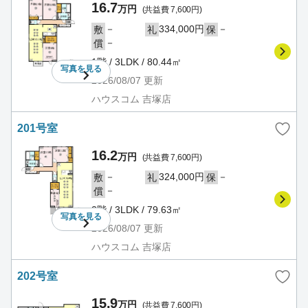
16.7
万円
(共益費 7,600円)
－
334,000円
－
敷
礼
保
－
償
1階 / 3LDK / 80.44㎡
写真を
見る
2026/08/07
更新
ハウスコム 吉塚店
201号室
16.2
万円
(共益費 7,600円)
－
324,000円
－
敷
礼
保
－
償
2階 / 3LDK / 79.63㎡
写真を
見る
2026/08/07
更新
ハウスコム 吉塚店
202号室
15.9
万円
(共益費 7,600円)