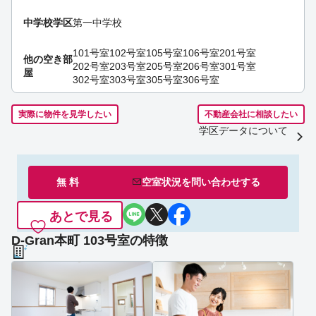
中学校学区
第一中学校
101号室
102号室
105号室
106号室
201号室
他の空き部
202号室
203号室
205号室
206号室
301号室
屋
302号室
303号室
305号室
306号室
実際に物件を見学したい
不動産会社に相談したい
学区データについて
無 料
空室状況を
問い合わせ
する
あとで見る
D-Gran本町 103号室の特徴