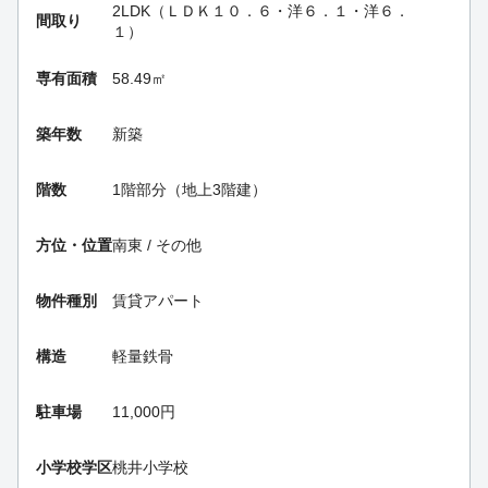
2LDK（ＬＤＫ１０．６・洋６．１・洋６．
間取り
１）
専有面積
58.49㎡
築年数
新築
階数
1階部分（地上3階建）
方位・位置
南東 / その他
物件種別
賃貸アパート
構造
軽量鉄骨
駐車場
11,000円
小学校学区
桃井小学校