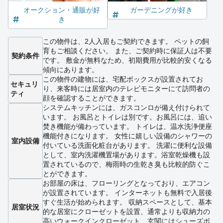
オークション・通販が好
ガーデニングが好き
き
この物件は、2人入居もご契約できます。 ペットの飼
育もご相談ください。 また、ご契約時に保証人は不要
契約条件
です。 敷金が無料なため、初期費用が比較的安くなる
傾向にあります。
この物件の建物には、宅配ボックスが設置されてお
セキュリ
り、来客時には居室内のテレビモニターにて訪問者の
ティ
顔を確認することができます。
システムキッチンには、ガスコンロが備え付けられて
います。 お風呂とトイレは別です。お風呂には、追い
焚き機能が備わっています。 トイレは、温水洗浄便座
機能付きになります。 女性に嬉しい設備のシャワーの
室内設備
付いている洗面化粧台があります。 洗濯に便利な設備
として、室内洗濯機置場があります。浴室乾燥機も設
置されているので、梅雨時の生乾き臭も比較的防ぐこ
とができます。
お部屋の床は、フローリングとなっており、エアコン
が設置されています。 インターネットも無料で入居後
すぐ生活が始められます。 収納スペースとして、基本
居室状況
的な居室にクローゼットを設置、通常よりも収納力の
高いウォークインクローゼット、玄関にはシューズボ