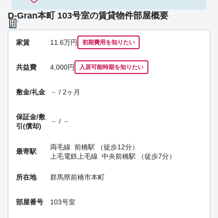
D-Gran本町 103号室の賃貸物件部屋概要
家賃
11.6
万円
初期費用を
知りたい
共益費
4,000円
入居可能時期
を知りたい
敷金/礼金
－ / 2ヶ月
保証金/
敷
－ / －
引(償却)
両毛線
前橋駅
（徒歩12分）
最寄駅
上毛電鉄上毛線
中央前橋駅
（徒歩7分）
所在地
群馬県前橋市本町
部屋番号
103号室