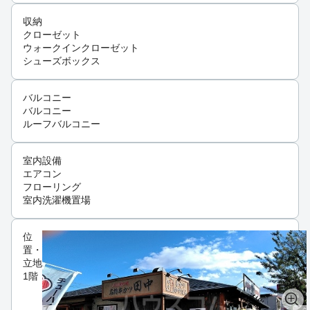
収納
クローゼット
ウォークインクローゼット
シューズボックス
バルコニー
バルコニー
ルーフバルコニー
室内設備
エアコン
フローリング
室内洗濯機置場
位
置・
立地
1階