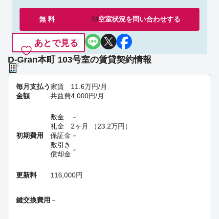
無 料
空室状況を
問い合わせ
する
あとで見る
D-Gran本町 103号室の賃貸契約情報
毎月支払う
家賃
11.6
万円
/月
金額
共益費
4,000
円
/月
敷金
－
礼金
2ヶ月
（
23.2
万円
）
初期費用
保証金
－
敷引き
－
償却金
更新料
116,000円
鍵交換費用
－