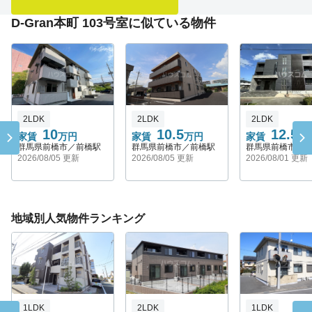
D-Gran本町 103号室に似ている物件
2LDK
2LDK
2LDK
10
10.5
12.5
家賃
万円
家賃
万円
家賃
万
群馬県前橋市／前橋駅
群馬県前橋市／前橋駅
群馬県前橋市／
2026/08/05 更新
2026/08/05 更新
2026/08/01 更新
地域別人気物件ランキング
1LDK
2LDK
1LDK