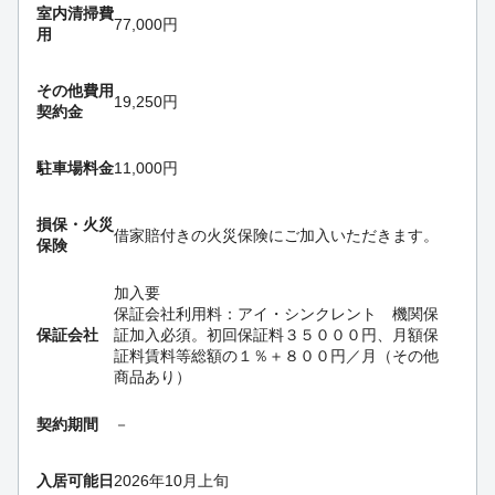
室内清掃費
77,000円
用
その他費用
19,250円
契約金
駐車場料金
11,000円
損保・
火災
借家賠付きの火災保険にご加入いただきます。
保険
加入要
保証会社利用料：アイ・シンクレント 機関保
保証会社
証加入必須。初回保証料３５０００円、月額保
証料賃料等総額の１％＋８００円／月（その他
商品あり）
契約期間
－
入居可能日
2026年10月上旬