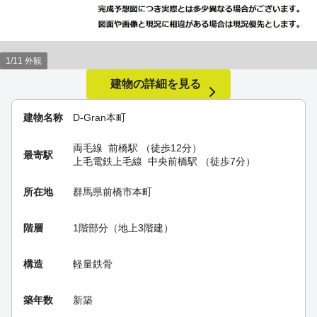
1/11 外観
建物の詳細を見る
建物名称
D-Gran本町
両毛線
前橋駅
（徒歩12分）
最寄駅
上毛電鉄上毛線
中央前橋駅
（徒歩7分）
所在地
群馬県前橋市本町
階層
1階部分（地上3階建）
構造
軽量鉄骨
築年数
新築