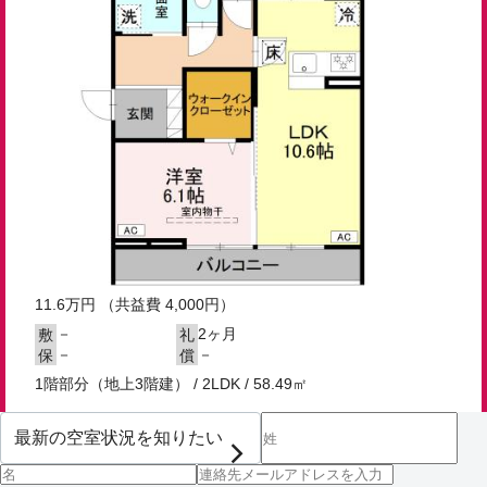
11.6
万円
（共益費 4,000円）
－
2ヶ月
敷
礼
－
－
保
償
1階部分（地上3階建） / 2LDK / 58.49㎡