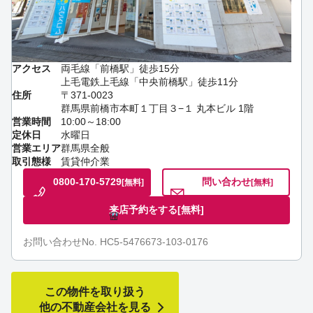
アクセス
両毛線「前橋駅」徒歩15分
上毛電鉄上毛線「中央前橋駅」徒歩11分
住所
〒371-0023
群馬県前橋市本町１丁目３−１ 丸本ビル 1階
営業時間
10:00～18:00
定休日
水曜日
営業エリア
群馬県全般
取引態様
賃貸仲介業
0800-170-5729
問い合わせ
[無料]
[無料]
来店予約をする
[無料]
お問い合わせNo. HC5-5476673-103-0176
この物件を取り扱う
他の不動産会社を見る