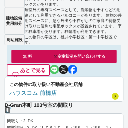
ックスがあります。
居室外の専有スペースとして、洗濯物を干すなどの用
途として利用できるバルコニーがあります。 建物の共
建物設備
用スペースに、急な外出や不在がちのご家庭の荷物受
共用部分
け取りに便利な宅配ボックスが設置されています。 平
面駐車場があります。駐輪場が利用できます。
この物件の学区は、桃井小学校区・第一中学校区で
周辺施設
す。
無 料
空室状況を
問い合わせ
する
あとで見る
この物件の取り扱い不動産会社店舗
ハウスコム 前橋店
D-Gran本町 103号室の間取り
間取り：2LDK
間取詳細：2LDK（ＬＤＫ１０．６・洋６．１・洋６．１）