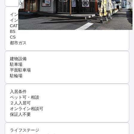
インフラ
インターネット可
CATV
BS
CS
都市ガス
建物設備
駐車場
平面駐車場
駐輪場
入居条件
ペット可・相談
２人入居可
オンライン相談可
保証人不要
ライフステージ