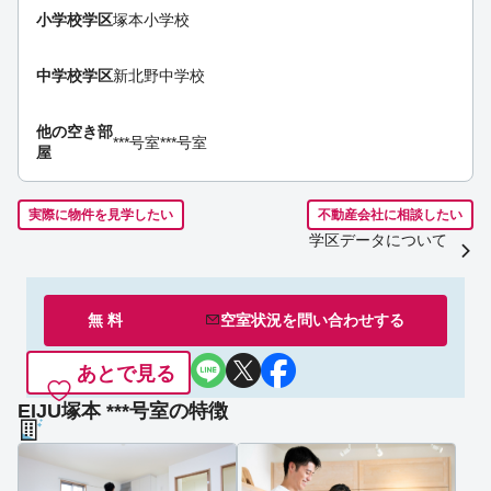
小学校学区
塚本小学校
中学校学区
新北野中学校
他の空き部
***号室
***号室
屋
実際に物件を見学したい
不動産会社に相談したい
学区データについて
無 料
空室状況を
問い合わせ
する
あとで見る
EIJU塚本 ***号室の特徴