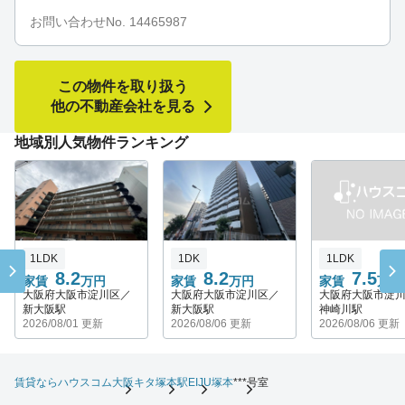
お問い合わせNo. 14465987
この物件を取り扱う
他の不動産会社を見る
地域別人気物件ランキング
1LDK
1DK
1LDK
8.2
8.2
7.5
家賃
万円
家賃
万円
家賃
万円
大阪府大阪市淀川区／
大阪府大阪市淀川区／
大阪府大阪市淀
新大阪駅
新大阪駅
神崎川駅
2026/08/01 更新
2026/08/06 更新
2026/08/06 更新
賃貸ならハウスコム
大阪キタ
塚本駅
EIJU塚本
***号室