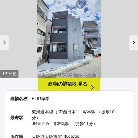
1/5 外観
建物の詳細を見る
建物名称
EIJU塚本
東海道本線（JR西日本）
塚本駅
（徒歩10
最寄駅
分）
JR東西線
御幣島駅
（徒歩11分）
所在地
大阪府大阪市淀川区塚本