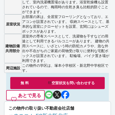
して、室内洗濯機置場があります。浴室乾燥機も設置
されているので、梅雨時の生乾き臭も比較的防ぐこと
ができます。
お部屋の床は、全居室フローリングとなっており、エ
アコンが設置されています。 収納スペースとして、基
居室状況
本的な居室にクローゼットを設置、玄関にはシューズ
ボックスがあります。
居室外の専有スペースとして、洗濯物を干すなどの用
途として利用できるバルコニーがあります。 建物の共
建物設備
用スペースに、いざという時の防犯カメラや、急な外
共用部分
出や不在がちのご家庭の荷物受け取りに便利な宅配ボ
ックスが設置されています。 駐輪場、バイク置き場が
利用できます。
この物件の学区は、塚本小学校区・新北野中学校区で
周辺施設
す。
無 料
空室状況を
問い合わせ
する
あとで見る
この物件の取り扱い不動産会社店舗