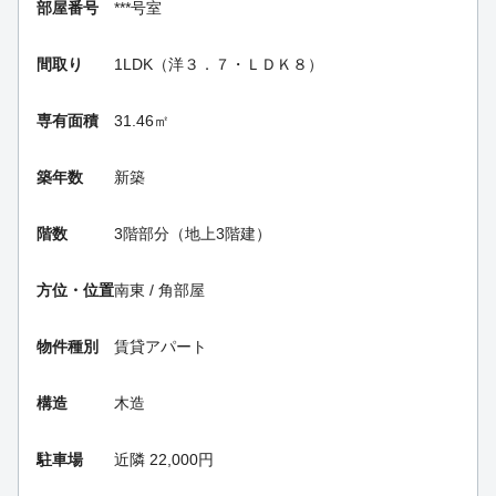
部屋番号
***号室
間取り
1LDK（洋３．７・ＬＤＫ８）
専有面積
31.46㎡
築年数
新築
階数
3階部分（地上3階建）
方位・位置
南東 / 角部屋
物件種別
賃貸アパート
構造
木造
駐車場
近隣 22,000円