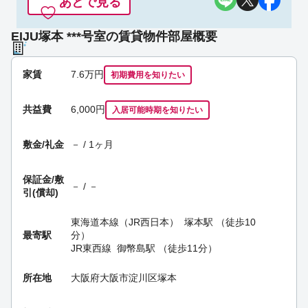
あとで見る
EIJU塚本 ***号室の賃貸物件部屋概要
家賃
7.6
万円
初期費用を
知りたい
共益費
6,000円
入居可能時期
を知りたい
敷金/礼金
－ / 1ヶ月
保証金/
敷
－ / －
引(償却)
東海道本線（JR西日本）
塚本駅
（徒歩10
最寄駅
分）
JR東西線
御幣島駅
（徒歩11分）
所在地
大阪府大阪市淀川区塚本