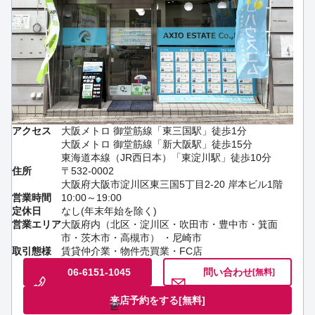
アクセス
大阪メトロ 御堂筋線「東三国駅」徒歩1分
大阪メトロ 御堂筋線「新大阪駅」徒歩15分
東海道本線（JR西日本）「東淀川駅」徒歩10分
住所
〒532-0002
大阪府大阪市淀川区東三国5丁目2-20 岸本ビル1階
営業時間
10:00～19:00
定休日
なし(年末年始を除く)
営業エリア
大阪府内（北区・淀川区・吹田市・豊中市・箕面
市・茨木市・高槻市） ・尼崎市
取引態様
賃貸仲介業・物件売買業・FC店
06-6151-1045
問い合わせ
[無料]
来店予約をする
[無料]