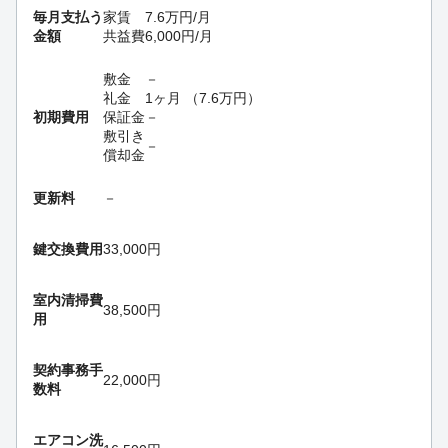
毎月支払う
家賃
7.6
万円
/月
金額
共益費
6,000
円
/月
敷金
－
礼金
1ヶ月
（
7.6
万円
）
初期費用
保証金
－
敷引き
－
償却金
更新料
－
鍵交換費用
33,000円
室内清掃費
38,500円
用
契約事務手
22,000円
数料
エアコン洗