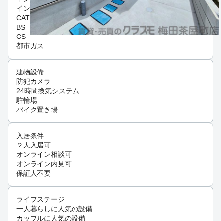
インターネット可
CATV
BS
CS
都市ガス
建物設備
防犯カメラ
24時間換気システム
駐輪場
バイク置き場
入居条件
２人入居可
オンライン相談可
オンライン内見可
保証人不要
ライフステージ
一人暮らしに人気の設備
カップルに人気の設備