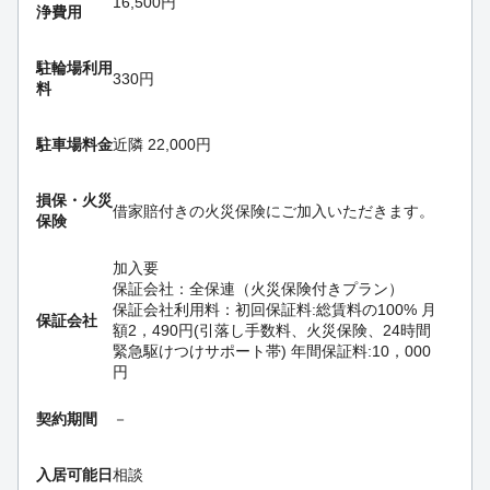
16,500円
浄費用
駐輪場利用
330円
料
駐車場料金
近隣 22,000円
損保・
火災
借家賠付きの火災保険にご加入いただきます。
保険
加入要
保証会社：全保連（火災保険付きプラン）
保証会社利用料：初回保証料:総賃料の100% 月
保証会社
額2，490円(引落し手数料、火災保険、24時間
緊急駆けつけサポート帯) 年間保証料:10，000
円
契約期間
－
入居可能日
相談