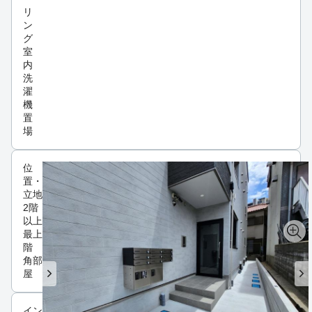
リ
ン
グ
室
内
洗
濯
機
置
場
位
置・
立地
2階
以上
最上
階
角部
屋
インフラ