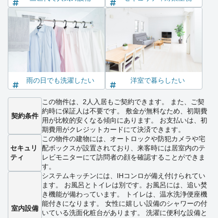
雨の日でも洗濯したい
洋室で暮らしたい
この物件は、2人入居もご契約できます。 また、ご契
約時に保証人は不要です。 敷金が無料なため、初期費
契約条件
用が比較的安くなる傾向にあります。 お支払いは、初
期費用がクレジットカードにて決済できます。
この物件の建物には、オートロックや防犯カメラや宅
セキュリ
配ボックスが設置されており、来客時には居室内のテ
ティ
レビモニターにて訪問者の顔を確認することができま
す。
システムキッチンには、IHコンロが備え付けられてい
ます。 お風呂とトイレは別です。お風呂には、追い焚
き機能が備わっています。 トイレは、温水洗浄便座機
能付きになります。 女性に嬉しい設備のシャワーの付
室内設備
いている洗面化粧台があります。 洗濯に便利な設備と