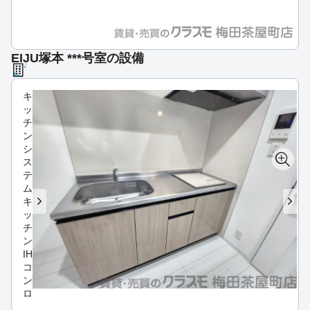
EIJU塚本 ***号室の設備
キ
ッ
チ
ン
シ
ス
テ
ム
キ
ッ
チ
ン
IH
コ
ン
ロ