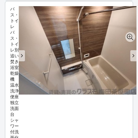
バ
ス・
トイ
レ
バ
ス・
トイ
レ別
追い
焚き
浴室
乾燥
機
温水
洗浄
便座
独立
洗面
台
シャ
ワー
付洗
面化