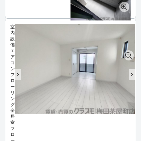
室
内
設
備
エ
ア
コ
ン
フ
ロ
ー
リ
ン
グ
全
居
室
フ
ロ
ー