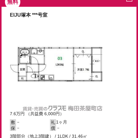
無料
EIJU塚本 ***号室
7.6
万円
（共益費 6,000円）
－
1ヶ月
敷
礼
－
－
保
償
3階部分（地上3階建） / 1LDK / 31.46㎡