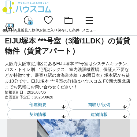
1
最近見た物件
お気に入り
保存した条件
メニュー
来店予約
EIJU塚本 ***号室（3階/1LDK）の賃貸
物件（賃貸アパート）
大阪府大阪市淀川区にあるEIJU塚本 ***号室はシステムキッチン、
バス・トイレ別、宅配ボックス、室内洗濯機置場、保証人不要な
どが特徴です。最寄り駅の東海道本線（JR西日本）塚本駅から徒
歩10分です。EIJU塚本 ***号室の詳細はハウスコム FC新大阪北店
までお気軽にお問い合わせください！
情報更新日：
2026/08/06
次回更新予定日：
2026/08/20
部屋概要
間取り/設備
契約情報
建物情報