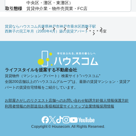
中央区・灘区・東灘区）
取引態様
賃貸仲介業・物件売買業・FC店
賃貸ならハウスコム
兵庫県
神戸市
神戸市垂水区
西舞子駅
西舞子の完工年月（2000年4月）築の賃貸アパート
＊＊＊号室
ライフスタイルを提案する不動産会社
賃貸物件（マンション･アパート）検索サイト"ハウスコム"
全国200店舗以上の"ハウスコムグループ"は、最新の賃貸マンション・賃貸ア
パートの賃貸住宅情報をご紹介しています。
お部屋さがしのリクエスト
店舗へのお問い合わせ
勧誘方針
個人情報保護方針
利用者情報の外部送信
お客様相談室
サイトマップ
企業情報
採用情報
Copyright © Housecom. All Rights Reserved.