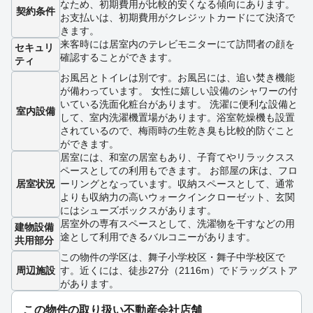
なため、初期費用が比較的安くなる傾向にあります。
契約条件
お支払いは、初期費用がクレジットカードにて決済で
きます。
来客時には居室内のテレビモニターにて訪問者の顔を
セキュリ
確認することができます。
ティ
お風呂とトイレは別です。お風呂には、追い焚き機能
が備わっています。 女性に嬉しい設備のシャワーの付
いている洗面化粧台があります。 洗濯に便利な設備と
室内設備
して、室内洗濯機置場があります。浴室乾燥機も設置
されているので、梅雨時の生乾き臭も比較的防ぐこと
ができます。
居室には、和室の居室もあり、子育てやリラックスス
ペースとしての利用もできます。 お部屋の床は、フロ
居室状況
ーリングとなっています。収納スペースとして、通常
よりも収納力の高いウォークインクローゼット、玄関
にはシューズボックスがあります。
居室外の専有スペースとして、洗濯物を干すなどの用
建物設備
途として利用できるバルコニーがあります。
共用部分
この物件の学区は、舞子小学校区・舞子中学校区で
周辺施設
す。近くには、徒歩27分（2116m）でドラッグストア
があります。
この物件の取り扱い不動産会社店舗