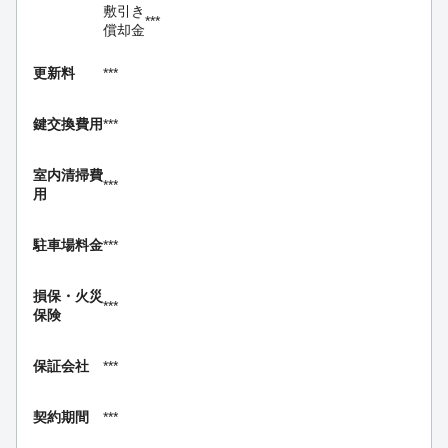
敷引き
***
償却金
更新料
***
鍵交換費用
***
室内清掃費
***
用
駐車場料金
***
損保・
火災
***
保険
保証会社
***
契約期間
***