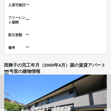
入居可能日
***
フリーレン
***
ト期間
取引形態
***
備考
***
西舞子の完工年月（2000年4月）築の賃貸アパート
***号室の建物情報