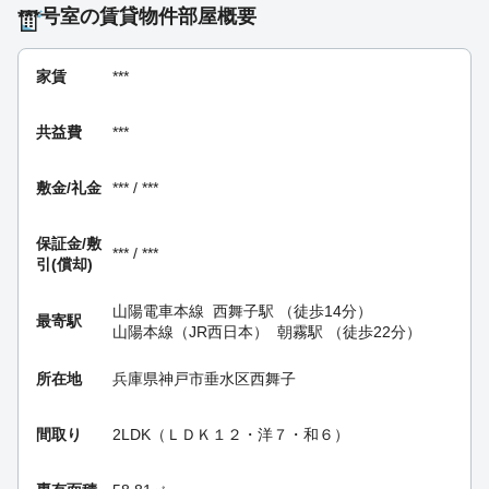
***号室の賃貸物件部屋概要
家賃
***
共益費
***
敷金/礼金
*** / ***
保証金/
敷
*** / ***
引(償却)
山陽電車本線
西舞子駅
（徒歩14分）
最寄駅
山陽本線（JR西日本）
朝霧駅
（徒歩22分）
所在地
兵庫県神戸市垂水区西舞子
間取り
2LDK（ＬＤＫ１２・洋７・和６）