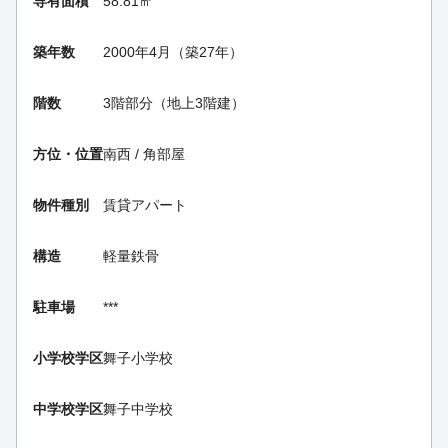
専有面積
58.81㎡
築年数
2000年4月（築27年）
階数
3階部分（地上3階建）
方位・位置
南西 / 角部屋
物件種別
賃貸アパート
構造
軽量鉄骨
駐車場
***
小学校学区
舞子小学校
中学校学区
舞子中学校