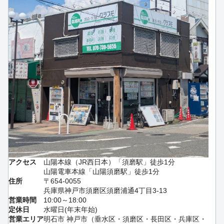
アクセス
山陽本線（JR西日本）「須磨駅」徒歩1分
山陽電車本線「山陽須磨駅」徒歩1分
住所
〒654-0055
兵庫県神戸市須磨区須磨浦通4丁目3-13
営業時間
10:00～18:00
定休日
水曜日(年末年始)
営業エリア
明石市 神戸市（垂水区・須磨区・長田区・兵庫区・