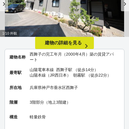
1/10 外観
建物の詳細を見る
西舞子の完工年月（2000年4月）築の賃貸アパ
建物名称
ート
山陽電車本線
西舞子駅
（徒歩14分）
最寄駅
山陽本線（JR西日本）
朝霧駅
（徒歩22分）
所在地
兵庫県神戸市垂水区西舞子
階層
3階部分（地上3階建）
構造
軽量鉄骨