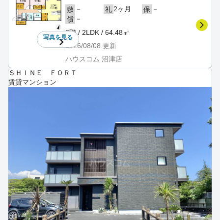
－
2ヶ月
－
敷
礼
保
－
償
3階 / 2LDK / 64.48㎡
写真を
見る
2026/08/08
更新
ハウスコム 沼津店
ＳＨＩＮＥ ＦＯＲＴ
賃貸マンション