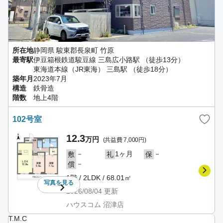
所在地
静岡県 駿東郡長泉町 竹原
最寄駅
伊豆箱根鉄道駿豆線 三島広小路駅 （徒歩13分）
東海道本線（JR東海） 三島駅 （徒歩18分）
築年月
2023年7月
構造
鉄骨造
階数
地上4階
102号室
12.3
万円
(共益費 7,000円)
－
1ヶ月
－
敷
礼
保
－
償
1階 / 2LDK / 68.01㎡
写真を
見る
2026/08/04
更新
ハウスコム 沼津店
T.M.C