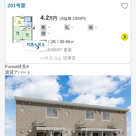
201号室
4.2
万円
(共益費 3,900円)
－
－
－
敷
礼
保
－
償
2階 / 2K / 30.66㎡
写真を
見る
2026/08/07
更新
ハウスコム 沼津店
Forest伏見A
賃貸アパート