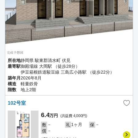
所在地
静岡県 駿東郡清水町 伏見
最寄駅
御殿場線 大岡駅 （徒歩28分）
伊豆箱根鉄道駿豆線 三島広小路駅 （徒歩22分）
築年月
2026年8月
構造
軽量鉄骨
階数
地上2階
102号室
6.4
万円
(共益費 4,000円)
－
1ヶ月
－
敷
礼
保
－
償