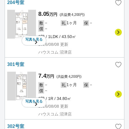
204号室
8.05
万円
(共益費 4,200円)
－
1ヶ月
－
敷
礼
保
－
償
2階 / 1LDK / 43.50㎡
写真を
見る
2026/08/08
更新
ハウスコム 沼津店
301号室
7.4
万円
(共益費 4,200円)
－
1ヶ月
－
敷
礼
保
－
償
3階 / 1R / 34.80㎡
写真を
見る
2026/08/08
更新
ハウスコム 沼津店
302号室