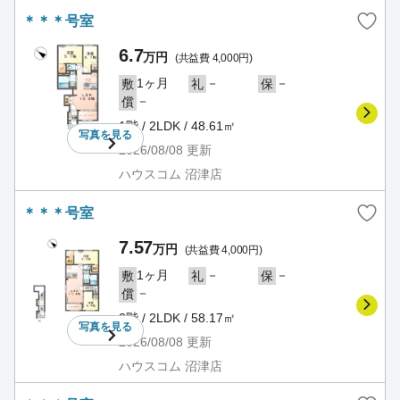
＊＊＊号室
6.7
万円
(共益費 4,000円)
1ヶ月
－
－
敷
礼
保
－
償
1階 / 2LDK / 48.61㎡
写真を
見る
2026/08/08
更新
ハウスコム 沼津店
＊＊＊号室
7.57
万円
(共益費 4,000円)
1ヶ月
－
－
敷
礼
保
－
償
2階 / 2LDK / 58.17㎡
写真を
見る
2026/08/08
更新
ハウスコム 沼津店