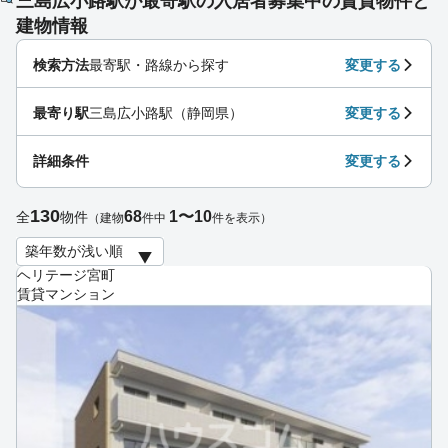
三島広小路駅が最寄駅の入居者募集中の賃貸物件と
建物情報
検索方法
最寄駅・路線から探す
変更する
最寄り駅
三島広小路駅（静岡県）
変更する
詳細条件
変更する
130
68
1〜10
全
物件
（建物
件中
件を表示）
ヘリテージ宮町
賃貸マンション