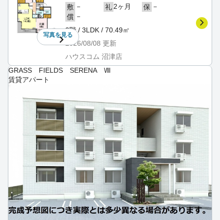
－
2ヶ月
－
敷
礼
保
－
償
3階 / 3LDK / 70.49㎡
写真を
見る
2026/08/08
更新
ハウスコム 沼津店
GRASS FIELDS SERENA Ⅷ
賃貸アパート