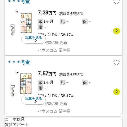
＊＊＊号室
7.39
万円
(共益費 4,000円)
1ヶ月
－
－
敷
礼
保
－
償
2階 / 2LDK / 58.17㎡
写真を
見る
2026/08/08
更新
ハウスコム 沼津店
＊＊＊号室
7.57
万円
(共益費 4,000円)
1ヶ月
－
－
敷
礼
保
－
償
2階 / 2LDK / 58.17㎡
写真を
見る
2026/08/08
更新
ハウスコム 沼津店
コーポ伏見
賃貸アパート