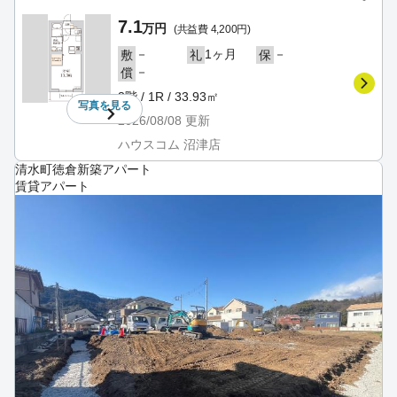
7.1
万円
(共益費 4,200円)
－
1ヶ月
－
敷
礼
保
－
償
3階 / 1R / 33.93㎡
写真を
見る
2026/08/08
更新
ハウスコム 沼津店
清水町徳倉新築アパート
賃貸アパート