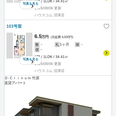
1階 / 1LDK / 34.41㎡
写真を
見る
2026/08/06
更新
ハウスコム 沼津店
103号室
6.5
万円
(共益費 4,000円)
－
1ヶ月
－
敷
礼
保
－
償
1階 / 1LDK / 34.41㎡
写真を
見る
2026/08/06
更新
ハウスコム 沼津店
Ｄ-Ｃｒｉｎｕｍ 竹原
賃貸アパート