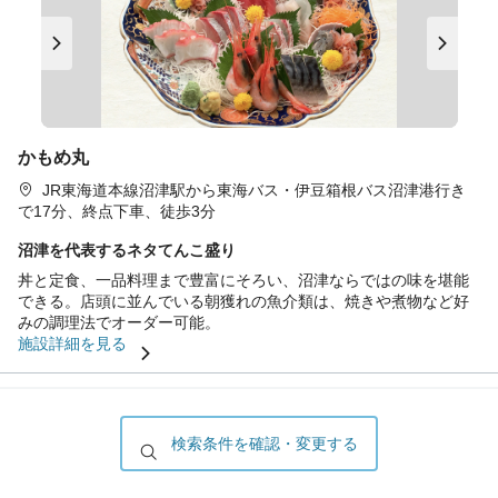
かもめ丸
JR東海道本線沼津駅から東海バス・伊豆箱根バス沼津港行き
で17分、終点下車、徒歩3分
沼津を代表するネタてんこ盛り
丼と定食、一品料理まで豊富にそろい、沼津ならではの味を堪能
できる。店頭に並んでいる朝獲れの魚介類は、焼きや煮物など好
みの調理法でオーダー可能。
施設詳細を見る
似た条件でさらに探す
検索条件を確認・変更する
物件種別で三島広小路駅の物件を見る
賃貸マンション
賃貸アパート