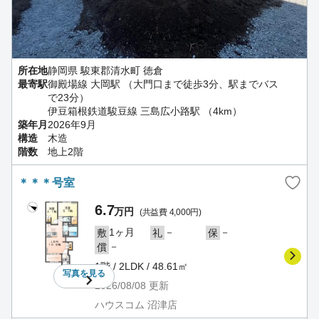
所在地
静岡県 駿東郡清水町 徳倉
最寄駅
御殿場線 大岡駅 （大門口まで徒歩3分、駅までバス
で23分）
伊豆箱根鉄道駿豆線 三島広小路駅 （4km）
築年月
2026年9月
構造
木造
階数
地上2階
＊＊＊号室
6.7
万円
(共益費 4,000円)
1ヶ月
－
－
敷
礼
保
－
償
1階 / 2LDK / 48.61㎡
写真を
見る
2026/08/08
更新
ハウスコム 沼津店