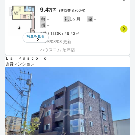
9.4
万円
(共益費 8,700円)
－
1ヶ月
－
敷
礼
保
－
償
1階 / 1LDK / 49.43㎡
写真を
見る
2026/08/03
更新
ハウスコム 沼津店
Ｌａ Ｐａｓｃｏｌｏ
賃貸マンション