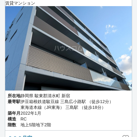
賃貸マンション
所在地
静岡県 駿東郡清水町 新宿
最寄駅
伊豆箱根鉄道駿豆線 三島広小路駅 （徒歩12分）
東海道本線（JR東海） 三島駅 （徒歩18分）
築年月
2022年1月
構造
RC
階数
地上5階地下2階