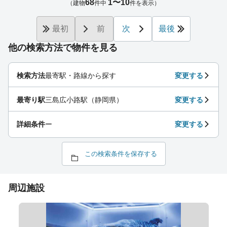
68
1〜10
（建物
件中
件を表示）
最初
前
次
最後
他の検索方法で物件を見る
検索方法
最寄駅・路線から探す
変更する
最寄り駅
三島広小路駅（静岡県）
変更する
詳細条件
ー
変更する
この検索条件を保存する
周辺施設