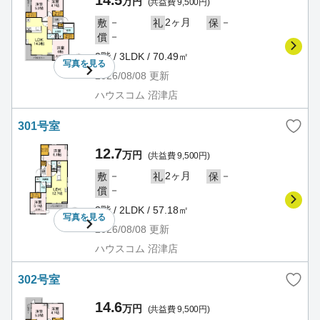
14.5
万円
(共益費 9,500円)
－
2ヶ月
－
敷
礼
保
－
償
2階 / 3LDK / 70.49㎡
写真を
見る
2026/08/08
更新
ハウスコム 沼津店
301号室
12.7
万円
(共益費 9,500円)
－
2ヶ月
－
敷
礼
保
－
償
3階 / 2LDK / 57.18㎡
写真を
見る
2026/08/08
更新
ハウスコム 沼津店
302号室
14.6
万円
(共益費 9,500円)