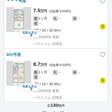
＊＊＊号室
7.5
万円
(共益費 4,500円)
1ヶ月
－
－
敷
礼
保
－
償
1階 / 1K / 32.84㎡
写真を
見る
2026/08/08
更新
ハウスコム 沼津店
403号室
8.7
万円
(共益費 6,500円)
1ヶ月
－
－
敷
礼
保
－
償
4階 / 1K / 36.99㎡
写真を
見る
2026/08/08
更新
ハウスコム 沼津店
130
全
物件