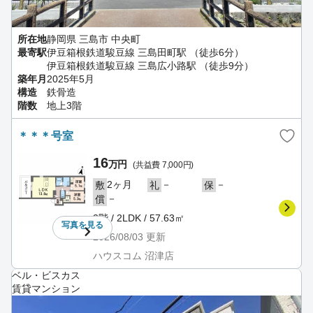
所在地
静岡県 三島市 中央町
最寄駅
伊豆箱根鉄道駿豆線 三島田町駅 （徒歩6分）
伊豆箱根鉄道駿豆線 三島広小路駅 （徒歩9分）
築年月
2025年5月
構造
鉄骨造
階数
地上3階
＊＊＊号室
16
万円
(共益費 7,000円)
2ヶ月
－
－
敷
礼
保
－
償
3階 / 2LDK / 57.63㎡
写真を
見る
2026/08/03
更新
ハウスコム 沼津店
ベル・ビスカス
賃貸マンション