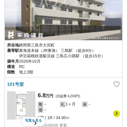
所在地
静岡県
三島市
大宮町
最寄駅
東海道本線（JR東海）
三島駅
（徒歩8分）
伊豆箱根鉄道駿豆線
三島広小路駅
（徒歩15分）
築年月
2026年10月
構造
RC
階数
地上3階
101号室
6.8
万円
(共益費
4,200円
)
－
1ヶ月
－
敷
礼
保
－
償
1階
/
1R
/
34.80㎡
写真を
見る
2026/08/08
更新