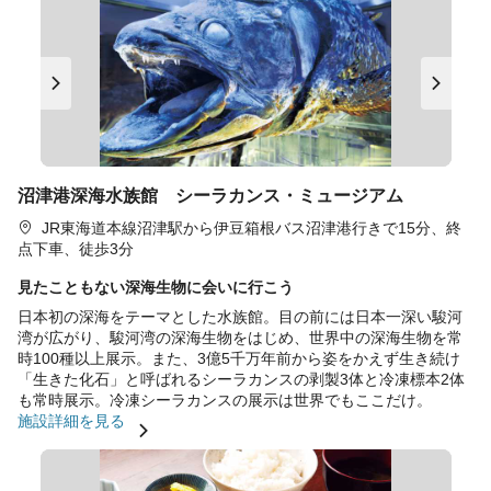
沼津港深海水族館 シーラカンス・ミュージアム
JR東海道本線沼津駅から伊豆箱根バス沼津港行きで15分、終
点下車、徒歩3分
見たこともない深海生物に会いに行こう
日本初の深海をテーマとした水族館。目の前には日本一深い駿河
湾が広がり、駿河湾の深海生物をはじめ、世界中の深海生物を常
時100種以上展示。また、3億5千万年前から姿をかえず生き続け
「生きた化石」と呼ばれるシーラカンスの剥製3体と冷凍標本2体
も常時展示。冷凍シーラカンスの展示は世界でもここだけ。
施設詳細を見る