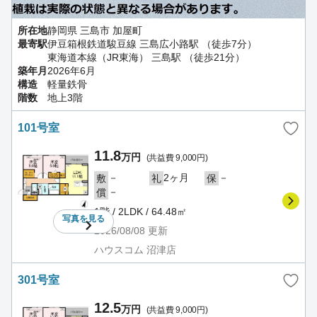
所在地
静岡県 三島市 加屋町
最寄駅
伊豆箱根鉄道駿豆線 三島広小路駅 （徒歩7分）
東海道本線（JR東海） 三島駅 （徒歩21分）
築年月
2026年6月
構造
軽量鉄骨
階数
地上3階
101号室
11.8
万円
(共益費 9,000円)
－
2ヶ月
－
敷
礼
保
－
償
1階 / 2LDK / 64.48㎡
写真を
見る
2026/08/08
更新
ハウスコム 沼津店
301号室
12.5
万円
(共益費 9,000円)