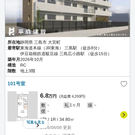
所在地
静岡県 三島市 大宮町
最寄駅
東海道本線（JR東海） 三島駅 （徒歩8分）
伊豆箱根鉄道駿豆線 三島広小路駅 （徒歩15分）
築年月
2026年10月
構造
RC
階数
地上3階
101号室
6.8
万円
(共益費 4,200円)
－
1ヶ月
－
敷
礼
保
－
償
1階 / 1R / 34.80㎡
写真を
見る
2026/08/08
更新