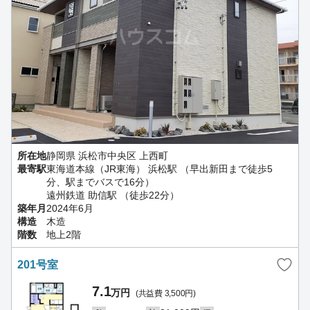
所在地
静岡県 浜松市中央区 上西町
最寄駅
東海道本線（JR東海） 浜松駅 （早出新田まで徒歩5
分、駅までバスで16分）
遠州鉄道 助信駅 （徒歩22分）
築年月
2024年6月
構造
木造
階数
地上2階
201号室
7.1
万円
(共益費 3,500円)