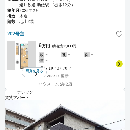
遠州鉄道 助信駅 （徒歩12分）
築年月
2025年2月
構造
木造
階数
地上2階
202号室
6
万円
(共益費 3,000円)
－
－
－
敷
礼
保
－
償
2階 / 1K / 37.70㎡
写真を
見る
2026/08/07
更新
ハウスコム 浜松店
ココ・ラシック
賃貸アパート