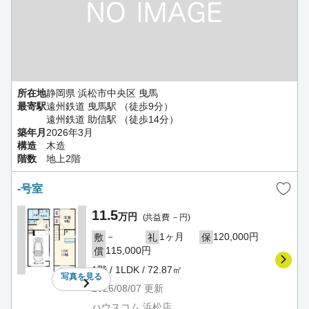
所在地
静岡県 浜松市中央区 曳馬
最寄駅
遠州鉄道 曳馬駅 （徒歩9分）
遠州鉄道 助信駅 （徒歩14分）
築年月
2026年3月
構造
木造
階数
地上2階
-号室
11.5
万円
(共益費 －円)
－
1ヶ月
120,000円
敷
礼
保
115,000円
償
1階 / 1LDK / 72.87㎡
写真を
見る
2026/08/07
更新
ハウスコム 浜松店