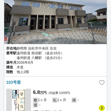
所在地
静岡県 浜松市中央区 住吉
最寄駅
遠州鉄道 助信駅 （徒歩18分）
遠州鉄道 八幡駅 （徒歩21分）
築年月
2026年8月
構造
木造
階数
地上2階
103号室
6.8
万円
(共益費 3,000円)
1ヶ月
1ヶ月
－
敷
礼
保
－
償