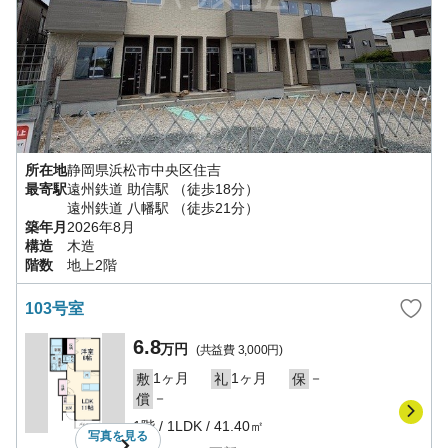
所在地
静岡県
浜松市中央区
住吉
最寄駅
遠州鉄道
助信駅
（徒歩18分）
遠州鉄道
八幡駅
（徒歩21分）
築年月
2026年8月
構造
木造
階数
地上2階
103号室
6.8
万円
(共益費
3,000円
)
1ヶ月
1ヶ月
－
敷
礼
保
－
償
1階
/
1LDK
/
41.40㎡
写真を
見る