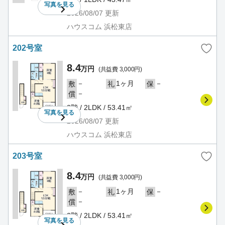
写真を
見る
2026/08/07
更新
ハウスコム 浜松東店
202号室
8.4
万円
(共益費 3,000円)
－
1ヶ月
－
敷
礼
保
－
償
2階 / 2LDK / 53.41㎡
写真を
見る
2026/08/07
更新
ハウスコム 浜松東店
203号室
8.4
万円
(共益費 3,000円)
－
1ヶ月
－
敷
礼
保
－
償
2階 / 2LDK / 53.41㎡
写真を
見る