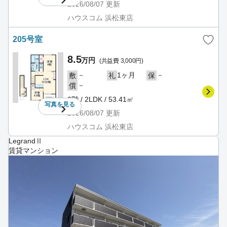
2026/08/07
更新
ハウスコム 浜松東店
205号室
8.5
万円
(共益費 3,000円)
－
1ヶ月
－
敷
礼
保
－
償
2階 / 2LDK / 53.41㎡
写真を
見る
2026/08/07
更新
ハウスコム 浜松東店
LegrandⅡ
賃貸マンション