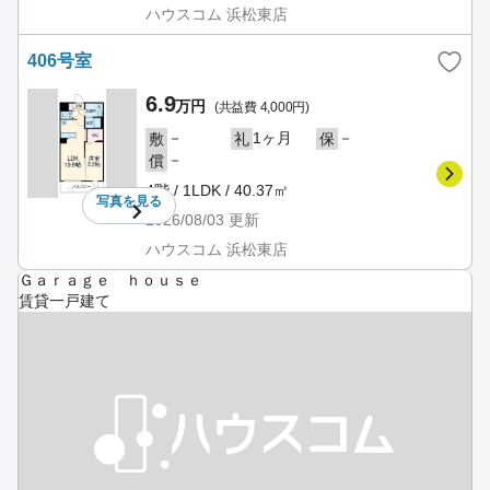
ハウスコム 浜松東店
406号室
6.9
万円
(共益費 4,000円)
－
1ヶ月
－
敷
礼
保
－
償
4階 / 1LDK / 40.37㎡
写真を
見る
2026/08/03
更新
ハウスコム 浜松東店
Ｇａｒａｇｅ ｈｏｕｓｅ
賃貸一戸建て