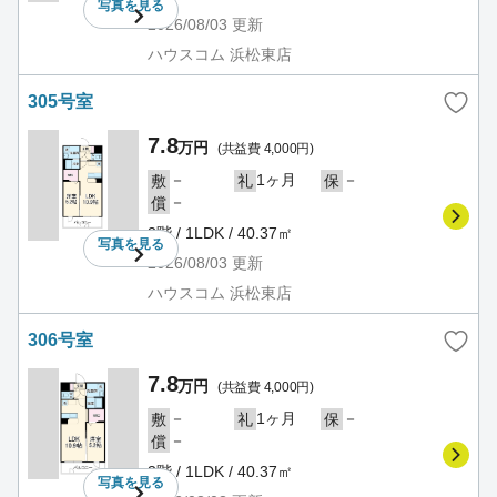
写真を
見る
2026/08/03
更新
ハウスコム 浜松東店
305号室
7.8
万円
(共益費 4,000円)
－
1ヶ月
－
敷
礼
保
－
償
3階 / 1LDK / 40.37㎡
写真を
見る
2026/08/03
更新
ハウスコム 浜松東店
306号室
7.8
万円
(共益費 4,000円)
－
1ヶ月
－
敷
礼
保
－
償
3階 / 1LDK / 40.37㎡
写真を
見る