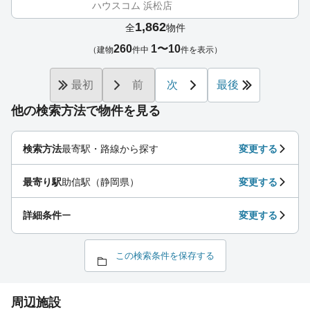
ハウスコム 浜松店
1,862
全
物件
260
1〜10
（建物
件中
件を表示）
最初
前
次
最後
他の検索方法で物件を見る
検索方法
最寄駅・路線から探す
変更する
最寄り駅
助信駅（静岡県）
変更する
詳細条件
ー
変更する
この検索条件を保存する
周辺施設