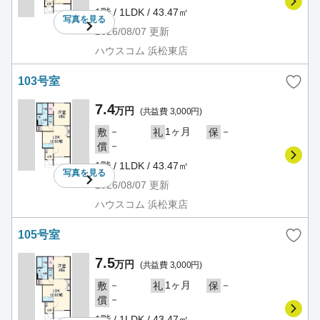
1階 / 1LDK / 43.47㎡
写真を
見る
2026/08/07
更新
ハウスコム 浜松東店
103号室
7.4
万円
(共益費 3,000円)
－
1ヶ月
－
敷
礼
保
－
償
1階 / 1LDK / 43.47㎡
写真を
見る
2026/08/07
更新
ハウスコム 浜松東店
105号室
7.5
万円
(共益費 3,000円)
－
1ヶ月
－
敷
礼
保
－
償
1階 / 1LDK / 43.47㎡