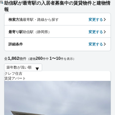
助信駅が最寄駅の入居者募集中の賃貸物件と建物情
報
検索方法
最寄駅・路線から探す
変更する
最寄り駅
助信駅（静岡県）
変更する
詳細条件
変更する
1,862
260
1〜10
全
物件
（建物
件中
件を表示）
クレフ住吉
賃貸アパート