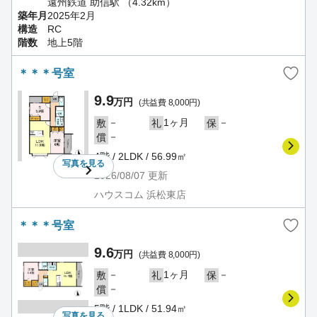
遠州鉄道 助信駅 （4.32km）
築年月
2025年2月
構造
RC
階数
地上5階
＊＊＊号室
9.9
万円
(共益費 8,000円)
－
1ヶ月
－
敷
礼
保
－
償
4階 / 2LDK / 56.99㎡
写真を
見る
2026/08/07
更新
ハウスコム 浜松東店
＊＊＊号室
9.6
万円
(共益費 8,000円)
－
1ヶ月
－
敷
礼
保
－
償
5階 / 1LDK / 51.94㎡
写真を
見る