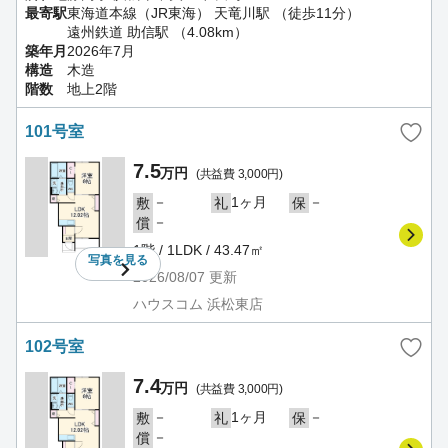
最寄駅
東海道本線（JR東海） 天竜川駅 （徒歩11分）
遠州鉄道 助信駅 （4.08km）
築年月
2026年7月
構造
木造
階数
地上2階
101号室
7.5
万円
(共益費 3,000円)
－
1ヶ月
－
敷
礼
保
－
償
1階 / 1LDK / 43.47㎡
写真を
見る
2026/08/07
更新
ハウスコム 浜松東店
102号室
7.4
万円
(共益費 3,000円)
－
1ヶ月
－
敷
礼
保
－
償