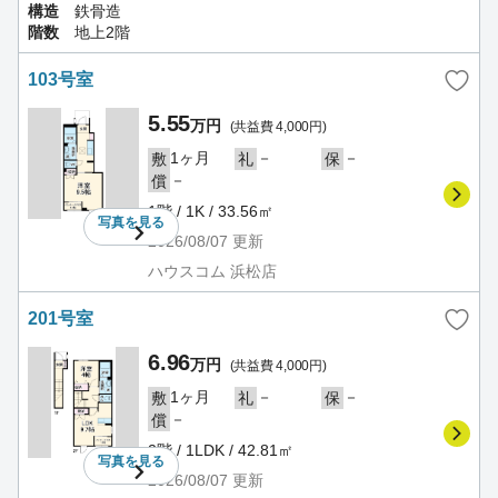
構造
鉄骨造
階数
地上2階
103号室
5.55
万円
(共益費 4,000円)
1ヶ月
－
－
敷
礼
保
－
償
1階 / 1K / 33.56㎡
写真を
見る
2026/08/07
更新
ハウスコム 浜松店
201号室
6.96
万円
(共益費 4,000円)
1ヶ月
－
－
敷
礼
保
－
償
2階 / 1LDK / 42.81㎡
写真を
見る
2026/08/07
更新