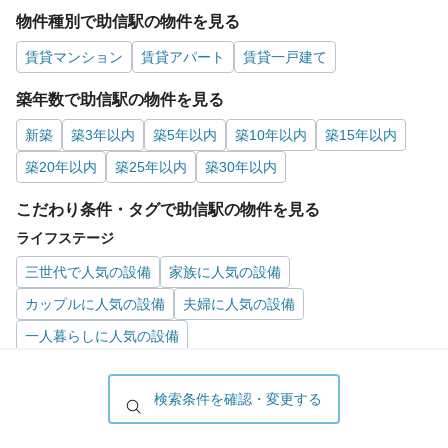
物件種別で助信駅の物件を見る
賃貸マンション
賃貸アパート
賃貸一戸建て
築年数で助信駅の物件を見る
新築
築3年以内
築5年以内
築10年以内
築15年以内
築20年以内
築25年以内
築30年以内
こだわり条件・タグで助信駅の物件を見る
ライフステージ
三世代で人気の設備
家族に人気の設備
カップルに人気の設備
夫婦に人気の設備
一人暮らしに人気の設備
室内設備
検索条件を確認・変更する
エアコン
室内洗濯機置場
フローリング
照明器具付
和室あり
ロフト付
家具付
デザイナーズ
家電付