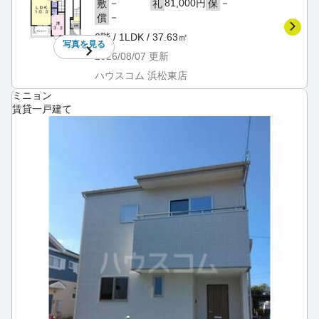
－
81,000円
－
敷
礼
保
－
償
2階 / 1LDK / 37.63㎡
写真を
見る
2026/08/07
更新
ハウスコム 浜松東店
ミニョン
賃貸一戸建て