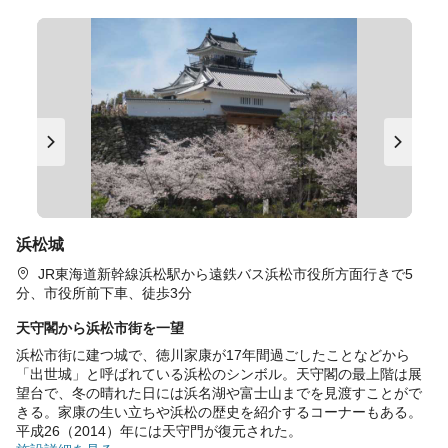
浜松城
JR東海道新幹線浜松駅から遠鉄バス浜松市役所方面行きで5
分、市役所前下車、徒歩3分
天守閣から浜松市街を一望
浜松市街に建つ城で、徳川家康が17年間過ごしたことなどから
「出世城」と呼ばれている浜松のシンボル。天守閣の最上階は展
望台で、冬の晴れた日には浜名湖や富士山までを見渡すことがで
きる。家康の生い立ちや浜松の歴史を紹介するコーナーもある。
平成26（2014）年には天守門が復元された。