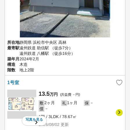
所在地
静岡県 浜松市中央区 高林
最寄駅
遠州鉄道 助信駅 （徒歩7分）
遠州鉄道 八幡駅 （徒歩16分）
築年月
2024年2月
構造
木造
階数
地上2階
1号室
13.5
万円
(共益費 －円)
2ヶ月
1ヶ月
－
敷
礼
保
－
償
1階 / 3LDK / 78.67㎡
写真を
見る
2026/08/02
更新