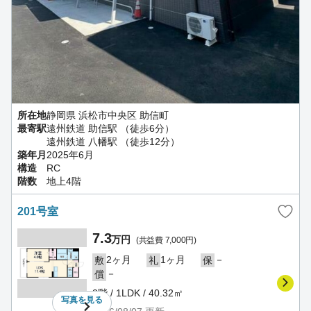
所在地
静岡県 浜松市中央区 助信町
最寄駅
遠州鉄道 助信駅 （徒歩6分）
遠州鉄道 八幡駅 （徒歩12分）
築年月
2025年6月
構造
RC
階数
地上4階
201号室
7.3
万円
(共益費 7,000円)
2ヶ月
1ヶ月
－
敷
礼
保
－
償
2階 / 1LDK / 40.32㎡
写真を
見る