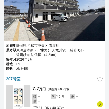
所在地
静岡県 浜松市中央区 青屋町
最寄駅
東海道本線（JR東海） 天竜川駅 （徒歩3分）
遠州鉄道 助信駅 （4.8km）
築年月
2026年3月
構造
RC
階数
地上4階
207号室
7.7
万円
(共益費 4,000円)
－
1ヶ月
－
敷
礼
保
－
償
2階 / 1LDK / 40.37㎡