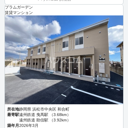
プラムガーデン
賃貸マンション
所在地
静岡県 浜松市中央区 和合町
最寄駅
遠州鉄道 曳馬駅 （3.68km）
遠州鉄道 助信駅 （3.92km）
築年月
2026年3月