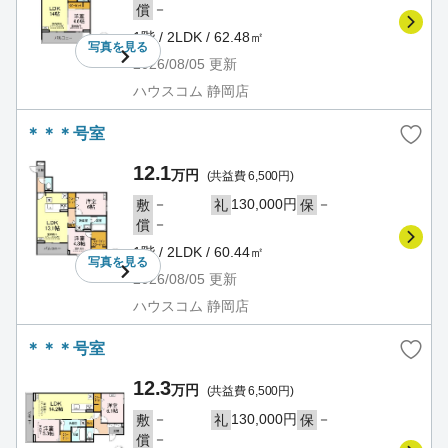
－
償
1階 / 2LDK / 62.48㎡
写真を
見る
2026/08/05
更新
ハウスコム 静岡店
＊＊＊号室
12.1
万円
(共益費 6,500円)
－
130,000円
－
敷
礼
保
－
償
1階 / 2LDK / 60.44㎡
写真を
見る
2026/08/05
更新
ハウスコム 静岡店
＊＊＊号室
12.3
万円
(共益費 6,500円)
－
130,000円
－
敷
礼
保
－
償