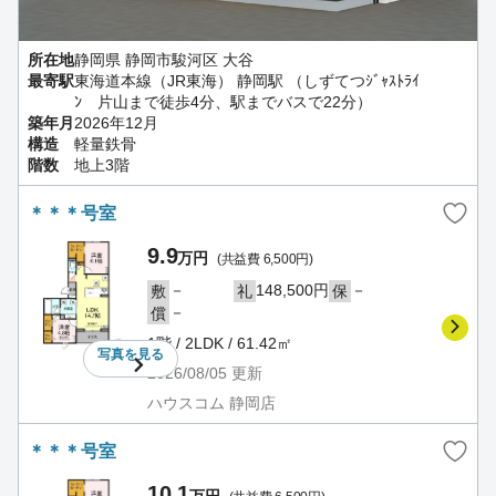
所在地
静岡県 静岡市駿河区 大谷
最寄駅
東海道本線（JR東海） 静岡駅 （しずてつｼﾞｬｽﾄﾗｲ
ﾝ 片山まで徒歩4分、駅までバスで22分）
築年月
2026年12月
構造
軽量鉄骨
階数
地上3階
＊＊＊号室
9.9
万円
(共益費 6,500円)
－
148,500円
－
敷
礼
保
－
償
1階 / 2LDK / 61.42㎡
写真を
見る
2026/08/05
更新
ハウスコム 静岡店
＊＊＊号室
10.1