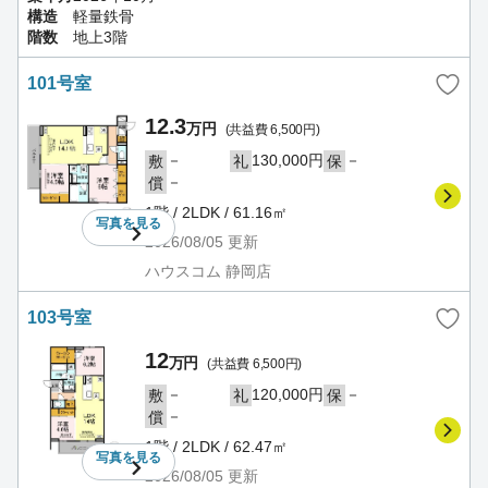
構造
軽量鉄骨
階数
地上3階
101号室
12.3
万円
(共益費 6,500円)
－
130,000円
－
敷
礼
保
－
償
1階 / 2LDK / 61.16㎡
写真を
見る
2026/08/05
更新
ハウスコム 静岡店
103号室
12
万円
(共益費 6,500円)
－
120,000円
－
敷
礼
保
－
償
1階 / 2LDK / 62.47㎡
写真を
見る
2026/08/05
更新