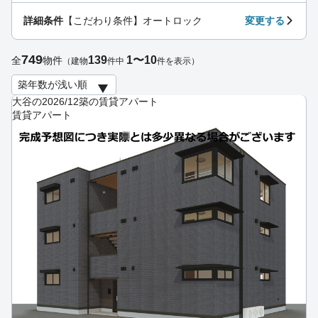
詳細条件
【こだわり条件】オートロック
変更する
749
139
1〜10
全
物件
（建物
件中
件を表示）
大谷の2026/12築の賃貸アパート
賃貸アパート