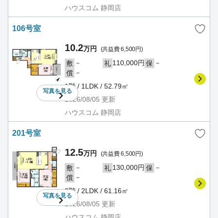
ハウスコム 静岡店
106号室
10.2
万円
(共益費 6,500円)
－
110,000円
－
敷
礼
保
－
償
1階 / 1LDK / 52.79㎡
写真を
見る
2026/08/05
更新
ハウスコム 静岡店
201号室
12.5
万円
(共益費 6,500円)
－
130,000円
－
敷
礼
保
－
償
2階 / 2LDK / 61.16㎡
写真を
見る
2026/08/05
更新
ハウスコム 静岡店