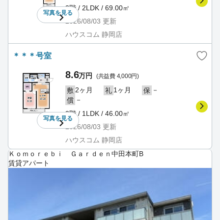
3階 / 2LDK / 69.00㎡
写真を
見る
2026/08/03
更新
ハウスコム 静岡店
＊＊＊号室
8.6
万円
(共益費 4,000円)
2ヶ月
1ヶ月
－
敷
礼
保
－
償
3階 / 1LDK / 46.00㎡
写真を
見る
2026/08/03
更新
ハウスコム 静岡店
Ｋｏｍｏｒｅｂｉ Ｇａｒｄｅｎ中田本町B
賃貸アパート