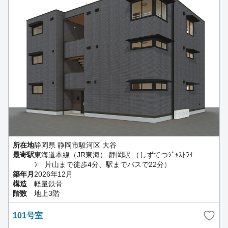
所在地
静岡県 静岡市駿河区 大谷
最寄駅
東海道本線（JR東海） 静岡駅 （しずてつｼﾞｬｽﾄﾗｲ
ﾝ 片山まで徒歩4分、駅までバスで22分）
築年月
2026年12月
構造
軽量鉄骨
階数
地上3階
101号室