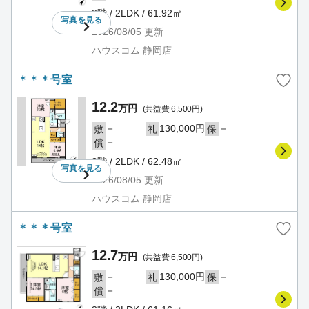
2階 / 2LDK / 61.92㎡
写真を
見る
2026/08/05
更新
ハウスコム 静岡店
＊＊＊号室
12.2
万円
(共益費 6,500円)
－
130,000円
－
敷
礼
保
－
償
2階 / 2LDK / 62.48㎡
写真を
見る
2026/08/05
更新
ハウスコム 静岡店
＊＊＊号室
12.7
万円
(共益費 6,500円)
－
130,000円
－
敷
礼
保
－
償