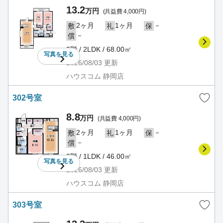
13.2
万円
(共益費 4,000円)
2ヶ月
1ヶ月
－
敷
礼
保
－
償
2階 / 2LDK / 68.00㎡
写真を
見る
2026/08/03
更新
ハウスコム 静岡店
302号室
8.8
万円
(共益費 4,000円)
2ヶ月
1ヶ月
－
敷
礼
保
－
償
3階 / 1LDK / 46.00㎡
写真を
見る
2026/08/03
更新
ハウスコム 静岡店
303号室