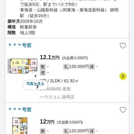
で徒歩5分、駅までバスで9分）
東海道・山陽新幹線（JR東海・東海道新幹線） 静岡
駅 （徒歩16分）
築年月
2026年10月
構造
軽量鉄骨
階数
地上3階
＊＊＊号室
12.1
万円
(共益費 6,500円)
－
130,000円
－
敷
礼
保
－
償
1階 / 2LDK / 61.92㎡
写真を
見る
2026/08/05
更新
ハウスコム 静岡店
＊＊＊号室
12
万円
(共益費 6,500円)
－
120,000円
－
敷
礼
保