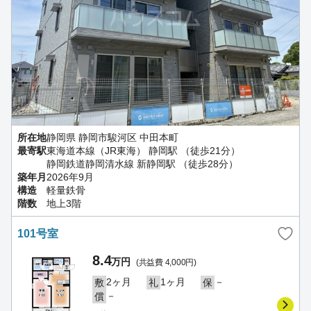
所在地
静岡県 静岡市駿河区 中田本町
最寄駅
東海道本線（JR東海） 静岡駅 （徒歩21分）
静岡鉄道静岡清水線 新静岡駅 （徒歩28分）
築年月
2026年9月
構造
軽量鉄骨
階数
地上3階
101号室
8.4
万円
(共益費 4,000円)
2ヶ月
1ヶ月
－
敷
礼
保
－
償