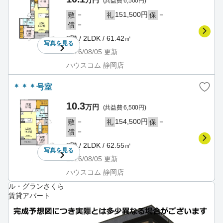
万円
(共益費 6,500円)
－
151,500円
－
敷
礼
保
－
償
2階 / 2LDK / 61.42㎡
写真を
見る
2026/08/05
更新
ハウスコム 静岡店
＊＊＊号室
10.3
万円
(共益費 6,500円)
－
154,500円
－
敷
礼
保
－
償
3階 / 2LDK / 62.55㎡
写真を
見る
2026/08/05
更新
ハウスコム 静岡店
ル・グランさくら
賃貸アパート