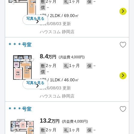
2ヶ月
1ヶ月
－
敷
礼
保
－
償
1階 / 2LDK / 69.00㎡
写真を
見る
2026/08/03
更新
ハウスコム 静岡店
＊＊＊号室
8.4
万円
(共益費 4,000円)
2ヶ月
1ヶ月
－
敷
礼
保
－
償
1階 / 1LDK / 46.00㎡
写真を
見る
2026/08/03
更新
ハウスコム 静岡店
＊＊＊号室
13.2
万円
(共益費 4,000円)
2ヶ月
1ヶ月
－
敷
礼
保