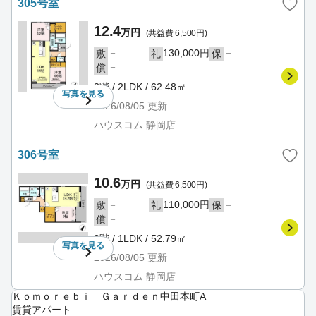
305号室
12.4
万円
(共益費 6,500円)
－
130,000円
－
敷
礼
保
－
償
3階 / 2LDK / 62.48㎡
写真を
見る
2026/08/05
更新
ハウスコム 静岡店
306号室
10.6
万円
(共益費 6,500円)
－
110,000円
－
敷
礼
保
－
償
3階 / 1LDK / 52.79㎡
写真を
見る
2026/08/05
更新
ハウスコム 静岡店
Ｋｏｍｏｒｅｂｉ Ｇａｒｄｅｎ中田本町A
賃貸アパート