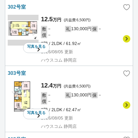
302号室
12.5
万円
(共益費 6,500円)
－
130,000円
－
敷
礼
保
－
償
3階 / 2LDK / 61.92㎡
写真を
見る
2026/08/05
更新
ハウスコム 静岡店
303号室
12.4
万円
(共益費 6,500円)
－
130,000円
－
敷
礼
保
－
償
3階 / 2LDK / 62.47㎡
写真を
見る
2026/08/05
更新
ハウスコム 静岡店