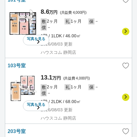
8.6
万円
(共益費 4,000円)
2ヶ月
1ヶ月
－
敷
礼
保
－
償
1階 / 1LDK / 46.00㎡
写真を
見る
2026/08/03
更新
ハウスコム 静岡店
103号室
13.1
万円
(共益費 4,000円)
2ヶ月
1ヶ月
－
敷
礼
保
－
償
1階 / 2LDK / 68.00㎡
写真を
見る
2026/08/03
更新
ハウスコム 静岡店
203号室