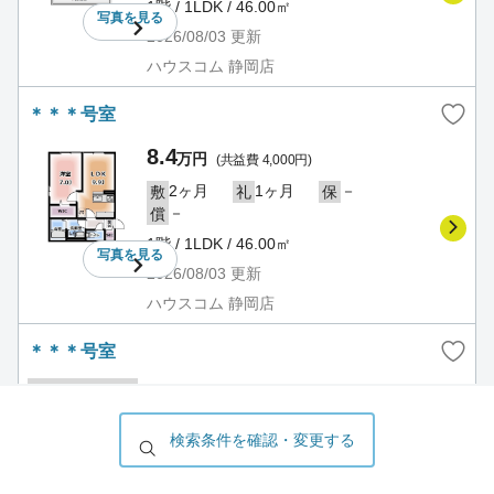
1階 / 1LDK / 46.00㎡
写真を
見る
2026/08/03
更新
ハウスコム 静岡店
＊＊＊号室
8.4
万円
(共益費 4,000円)
2ヶ月
1ヶ月
－
敷
礼
保
－
償
1階 / 1LDK / 46.00㎡
写真を
見る
2026/08/03
更新
ハウスコム 静岡店
＊＊＊号室
13.1
万円
(共益費 4,000円)
2ヶ月
1ヶ月
－
敷
礼
保
検索条件を確認・変更する
－
償
1階 / 2LDK / 46.00㎡
写真を
見る