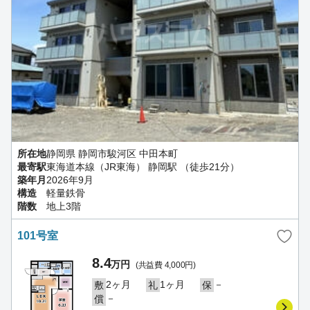
所在地
静岡県 静岡市駿河区 中田本町
最寄駅
東海道本線（JR東海） 静岡駅 （徒歩21分）
築年月
2026年9月
構造
軽量鉄骨
階数
地上3階
101号室
8.4
万円
(共益費 4,000円)
2ヶ月
1ヶ月
－
敷
礼
保
－
償