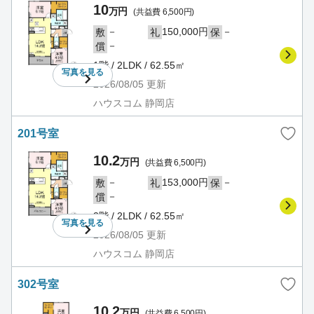
10
万円
(共益費 6,500円)
－
150,000円
－
敷
礼
保
－
償
1階 / 2LDK / 62.55㎡
写真を
見る
2026/08/05
更新
ハウスコム 静岡店
201号室
10.2
万円
(共益費 6,500円)
－
153,000円
－
敷
礼
保
－
償
2階 / 2LDK / 62.55㎡
写真を
見る
2026/08/05
更新
ハウスコム 静岡店
302号室
10.2
万円
(共益費 6,500円)