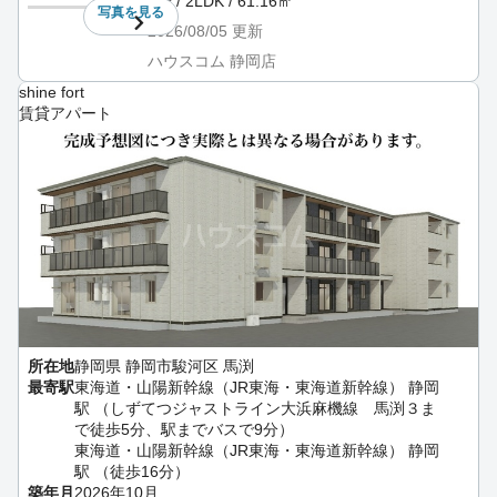
3階 / 2LDK / 61.16㎡
写真を
見る
2026/08/05
更新
ハウスコム 静岡店
shine fort
賃貸アパート
所在地
静岡県 静岡市駿河区 馬渕
最寄駅
東海道・山陽新幹線（JR東海・東海道新幹線） 静岡
駅 （しずてつジャストライン大浜麻機線 馬渕３ま
で徒歩5分、駅までバスで9分）
東海道・山陽新幹線（JR東海・東海道新幹線） 静岡
駅 （徒歩16分）
築年月
2026年10月