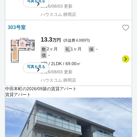
写真を
見る
2026/08/03
更新
ハウスコム 静岡店
303号室
13.3
万円
(共益費 4,000円)
2ヶ月
1ヶ月
－
敷
礼
保
－
償
3階 / 2LDK / 69.00㎡
写真を
見る
2026/08/03
更新
ハウスコム 静岡店
中田本町の2026/09築の賃貸アパート
賃貸アパート