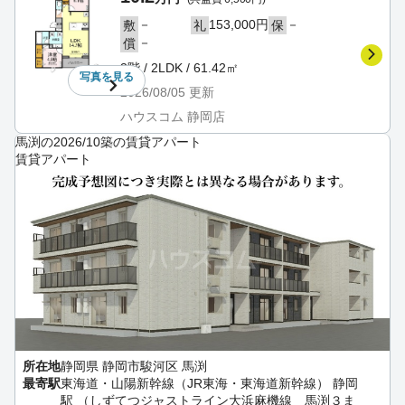
－
153,000円
－
敷
礼
保
－
償
3階 / 2LDK / 61.42㎡
写真を
見る
2026/08/05
更新
ハウスコム 静岡店
馬渕の2026/10築の賃貸アパート
賃貸アパート
所在地
静岡県 静岡市駿河区 馬渕
最寄駅
東海道・山陽新幹線（JR東海・東海道新幹線） 静岡
駅 （しずてつジャストライン大浜麻機線 馬渕３ま