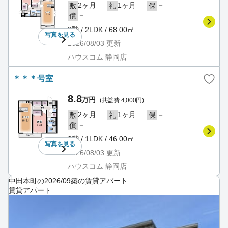
2ヶ月
1ヶ月
－
敷
礼
保
－
償
2階 / 2LDK / 68.00㎡
写真を
見る
2026/08/03
更新
ハウスコム 静岡店
＊＊＊号室
8.8
万円
(共益費 4,000円)
2ヶ月
1ヶ月
－
敷
礼
保
－
償
3階 / 1LDK / 46.00㎡
写真を
見る
2026/08/03
更新
ハウスコム 静岡店
中田本町の2026/09築の賃貸アパート
賃貸アパート