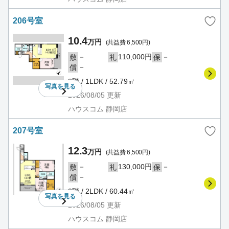
206号室
10.4
万円
(共益費 6,500円)
－
110,000円
－
敷
礼
保
－
償
2階 / 1LDK / 52.79㎡
写真を
見る
2026/08/05
更新
ハウスコム 静岡店
207号室
12.3
万円
(共益費 6,500円)
－
130,000円
－
敷
礼
保
－
償
2階 / 2LDK / 60.44㎡
写真を
見る
2026/08/05
更新
ハウスコム 静岡店