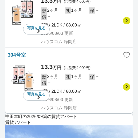
13.3
万円
(共益費 4,000円)
2ヶ月
1ヶ月
－
敷
礼
保
－
償
3階 / 2LDK / 68.00㎡
写真を
見る
2026/08/03
更新
ハウスコム 静岡店
304号室
13.3
万円
(共益費 4,000円)
2ヶ月
1ヶ月
－
敷
礼
保
－
償
3階 / 2LDK / 68.00㎡
写真を
見る
2026/08/03
更新
ハウスコム 静岡店
中田本町の2026/09築の賃貸アパート
賃貸アパート