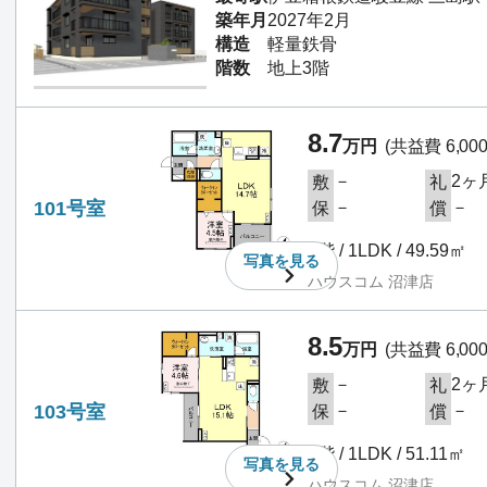
築年月
2027年2月
構造
軽量鉄骨
階数
地上3階
8.7
万円
(共益費 6,00
－
2ヶ
敷
礼
101号室
－
－
保
償
1階 / 1LDK / 49.59㎡
写真を
見る
ハウスコム 沼津店
8.5
万円
(共益費 6,00
－
2ヶ
敷
礼
103号室
－
－
保
償
1階 / 1LDK / 51.11㎡
写真を
見る
ハウスコム 沼津店