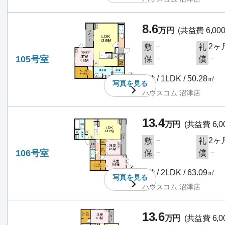
8.6
万円
(共益費 6,00
－
2ヶ
敷
礼
105号室
－
－
保
償
1階 / 1LDK / 50.28㎡
写真を
見る
ハウスコム 沼津店
13.4
万円
(共益費 6,0
－
2ヶ
敷
礼
106号室
－
－
保
償
1階 / 2LDK / 63.09㎡
写真を
見る
ハウスコム 沼津店
13.6
万円
(共益費 6,0