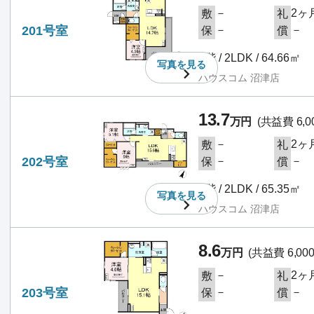
－
2ヶ
敷
礼
201号室
－
－
保
償
2階 / 2LDK / 64.66㎡
写真を
見る
ハウスコム 沼津店
13.7
万円
(共益費 6,0
－
2ヶ
敷
礼
202号室
－
－
保
償
2階 / 2LDK / 65.35㎡
写真を
見る
ハウスコム 沼津店
8.6
万円
(共益費 6,00
－
2ヶ
敷
礼
203号室
－
－
保
償