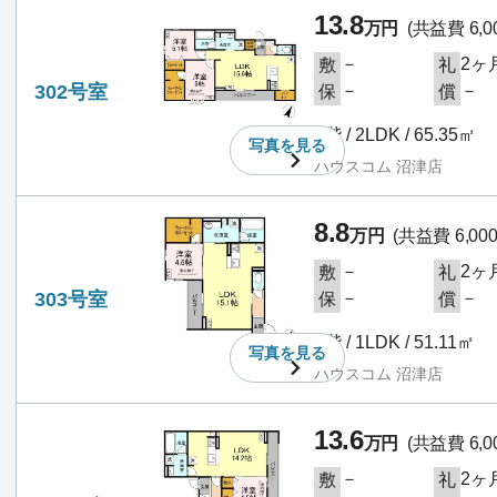
13.8
万円
(共益費 6,0
－
2ヶ
敷
礼
302号室
－
－
保
償
3階 / 2LDK / 65.35㎡
写真を
見る
ハウスコム 沼津店
8.8
万円
(共益費 6,00
－
2ヶ
敷
礼
303号室
－
－
保
償
3階 / 1LDK / 51.11㎡
写真を
見る
ハウスコム 沼津店
13.6
万円
(共益費 6,0
－
2ヶ
敷
礼