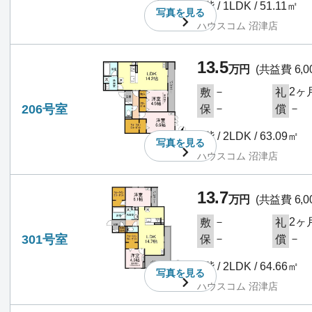
2階 / 1LDK / 51.11㎡
写真を
見る
ハウスコム 沼津店
13.5
万円
(共益費 6,0
－
2ヶ
敷
礼
206号室
－
－
保
償
2階 / 2LDK / 63.09㎡
写真を
見る
ハウスコム 沼津店
13.7
万円
(共益費 6,0
－
2ヶ
敷
礼
301号室
－
－
保
償
3階 / 2LDK / 64.66㎡
写真を
見る
ハウスコム 沼津店