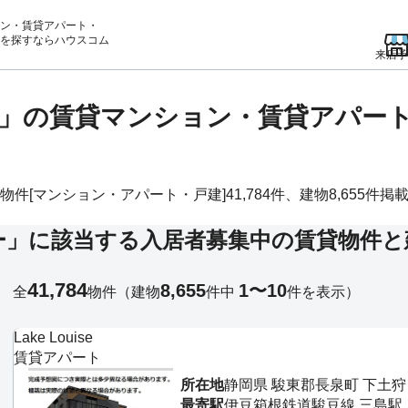
ン・賃貸アパート・
を
探すならハウスコム
来店予
」の賃貸マンション・賃貸アパー
マンション・アパート・戸建]41,784件、建物8,655件掲載
ー」に該当する入居者募集中の賃貸物件と
41,784
8,655
1〜10
全
物件
（建物
件中
件を表示）
Lake Louise
賃貸アパート
所在地
静岡県 駿東郡長泉町 下土狩
最寄駅
伊豆箱根鉄道駿豆線 三島駅 