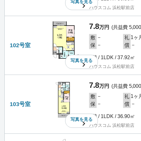
写真を
見る
ハウスコム 浜松駅前店
7.8
万円
(共益費 5,00
－
1ヶ
敷
礼
102号室
－
－
保
償
1階 / 1LDK / 37.92㎡
写真を
見る
ハウスコム 浜松駅前店
7.8
万円
(共益費 5,00
－
1ヶ
敷
礼
103号室
－
－
保
償
1階 / 1LDK / 36.90㎡
写真を
見る
ハウスコム 浜松駅前店