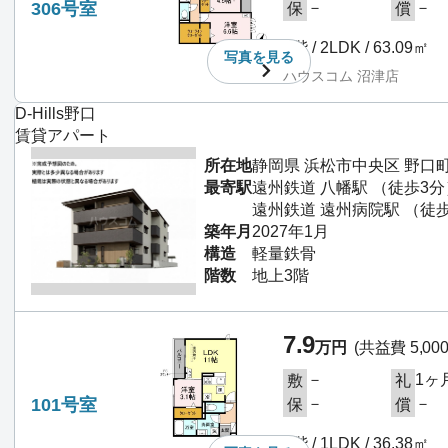
306号室
－
－
保
償
3階 / 2LDK / 63.09㎡
写真を
見る
ハウスコム 沼津店
D-Hills野口
賃貸アパート
所在地
静岡県 浜松市中央区 野口
最寄駅
遠州鉄道 八幡駅 （徒歩3分
遠州鉄道 遠州病院駅 （徒歩
築年月
2027年1月
構造
軽量鉄骨
階数
地上3階
7.9
万円
(共益費 5,00
－
1ヶ
敷
礼
101号室
－
－
保
償
1階 / 1LDK / 36.38㎡