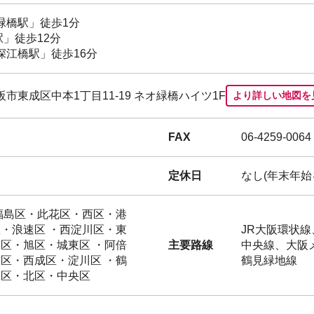
緑橋駅
」徒歩1分
駅
」徒歩12分
深江橋駅
」徒歩16分
府大阪市東成区中本1丁目11-19 ネオ緑橋ハイツ1F
より詳しい地図を
FAX
06-4259-0064
定休日
なし(年末年始
福島区・此花区・西区・港
・浪速区 ・西淀川区・東
JR大阪環状
区・旭区・城東区 ・阿倍
主要路線
中央線、大阪
区・西成区・淀川区 ・鶴
鶴見緑地線
野区・北区・中央区