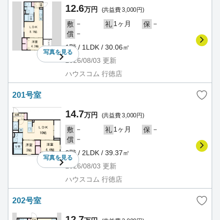
12.6
万円
(共益費 3,000円)
－
1ヶ月
－
敷
礼
保
－
償
1階 / 1LDK / 30.06㎡
写真を
見る
2026/08/03
更新
ハウスコム 行徳店
201号室
14.7
万円
(共益費 3,000円)
－
1ヶ月
－
敷
礼
保
－
償
2階 / 2LDK / 39.37㎡
写真を
見る
2026/08/03
更新
ハウスコム 行徳店
202号室
12.7