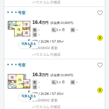
ハウスコム 行徳店
＊＊＊号室
16.4
万円
(共益費 10,000円)
－
1ヶ月
－
敷
礼
保
－
償
3階 / 2LDK / 57.59㎡
写真を
見る
2026/08/04
更新
ハウスコム 行徳店
＊＊＊号室
16.3
万円
(共益費 10,000円)
－
1ヶ月
－
敷
礼
保
－
償
3階 / 2LDK / 57.03㎡
写真を
見る
2026/08/02
更新
ハウスコム 行徳店