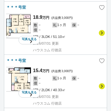
＊＊＊号室
18.9
万円
(共益費 3,000円)
－
1ヶ月
－
敷
礼
保
－
償
2階 / 3LDK / 51.10㎡
写真を
見る
2026/07/31
更新
ハウスコム 行徳店
＊＊＊号室
15.4
万円
(共益費 3,000円)
－
1ヶ月
－
敷
礼
保
－
償
3階 / 2LDK / 40.33㎡
写真を
見る
2026/07/31
更新
ハウスコム 行徳店