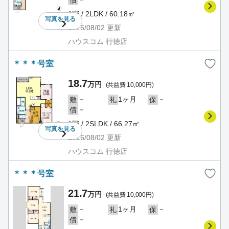
償
1階 / 2LDK / 60.18㎡
写真を
見る
2026/08/02
更新
ハウスコム 行徳店
＊＊＊号室
18.7
万円
(共益費 10,000円)
－
1ヶ月
－
敷
礼
保
－
償
1階 / 2SLDK / 66.27㎡
写真を
見る
2026/08/02
更新
ハウスコム 行徳店
＊＊＊号室
21.7
万円
(共益費 10,000円)
－
1ヶ月
－
敷
礼
保
－
償