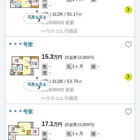
－
償
1階 / 2LDK / 55.17㎡
写真を
見る
2026/08/02
更新
ハウスコム 行徳店
＊＊＊号室
15.3
万円
(共益費 10,000円)
－
1ヶ月
－
敷
礼
保
－
償
1階 / 2LDK / 53.70㎡
写真を
見る
2026/08/02
更新
ハウスコム 行徳店
＊＊＊号室
17.1
万円
(共益費 10,000円)
－
1ヶ月
－
敷
礼
保
－