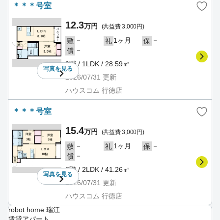
＊＊＊号室
12.3
万円
(共益費 3,000円)
－
1ヶ月
－
敷
礼
保
－
償
3階 / 1LDK / 28.59㎡
写真を
見る
2026/07/31
更新
ハウスコム 行徳店
＊＊＊号室
15.4
万円
(共益費 3,000円)
－
1ヶ月
－
敷
礼
保
－
償
3階 / 2LDK / 41.26㎡
写真を
見る
2026/07/31
更新
ハウスコム 行徳店
robot home 瑞江
賃貸アパート