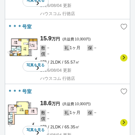
写真を
見る
2026/08/04
更新
ハウスコム 行徳店
＊＊＊号室
15.9
万円
(共益費 10,000円)
－
1ヶ月
－
敷
礼
保
－
償
2階 / 2LDK / 55.57㎡
写真を
見る
2026/08/04
更新
ハウスコム 行徳店
＊＊＊号室
18.6
万円
(共益費 10,000円)
－
1ヶ月
－
敷
礼
保
－
償
2階 / 2LDK / 65.35㎡
写真を
見る