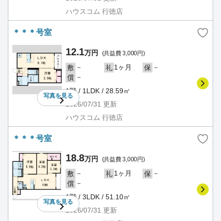
ハウスコム 行徳店
＊＊＊号室
12.1
万円
(共益費 3,000円)
－
1ヶ月
－
敷
礼
保
－
償
1階 / 1LDK / 28.59㎡
写真を
見る
2026/07/31
更新
ハウスコム 行徳店
＊＊＊号室
18.8
万円
(共益費 3,000円)
－
1ヶ月
－
敷
礼
保
－
償
1階 / 3LDK / 51.10㎡
写真を
見る
2026/07/31
更新