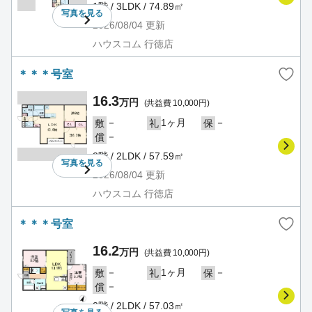
1階 / 3LDK / 74.89㎡
写真を
見る
2026/08/04
更新
ハウスコム 行徳店
＊＊＊号室
16.3
万円
(共益費 10,000円)
－
1ヶ月
－
敷
礼
保
－
償
2階 / 2LDK / 57.59㎡
写真を
見る
2026/08/04
更新
ハウスコム 行徳店
＊＊＊号室
16.2
万円
(共益費 10,000円)
－
1ヶ月
－
敷
礼
保
－
償
2階 / 2LDK / 57.03㎡