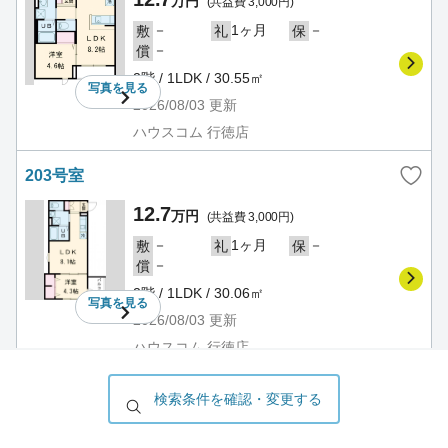
万円
(共益費 3,000円)
－
1ヶ月
－
敷
礼
保
－
償
2階 / 1LDK / 30.55㎡
写真を
見る
2026/08/03
更新
ハウスコム 行徳店
203号室
12.7
万円
(共益費 3,000円)
－
1ヶ月
－
敷
礼
保
－
償
2階 / 1LDK / 30.06㎡
写真を
見る
2026/08/03
更新
ハウスコム 行徳店
301号室
検索条件を確認・変更する
14.8
万円
(共益費 3,000円)