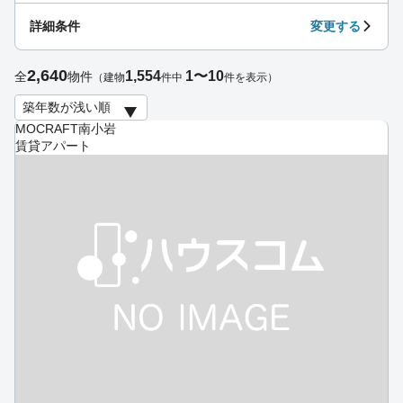
詳細条件
変更する
2,640
1,554
1〜10
全
物件
（建物
件中
件を表示）
MOCRAFT南小岩
賃貸アパート