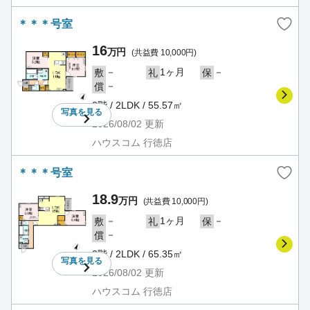
＊＊＊号室
16
万円
(共益費 10,000円)
－
1ヶ月
－
敷
礼
保
－
償
3階 / 2LDK / 55.57㎡
写真を
見る
2026/08/02
更新
ハウスコム 行徳店
＊＊＊号室
18.9
万円
(共益費 10,000円)
－
1ヶ月
－
敷
礼
保
－
償
3階 / 2LDK / 65.35㎡
写真を
見る
2026/08/02
更新
ハウスコム 行徳店