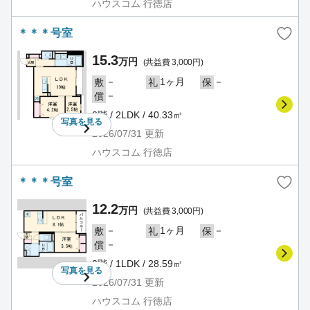
ハウスコム 行徳店
＊＊＊号室
15.3
万円
(共益費 3,000円)
－
1ヶ月
－
敷
礼
保
－
償
2階 / 2LDK / 40.33㎡
写真を
見る
2026/07/31
更新
ハウスコム 行徳店
＊＊＊号室
12.2
万円
(共益費 3,000円)
－
1ヶ月
－
敷
礼
保
－
償
2階 / 1LDK / 28.59㎡
写真を
見る
2026/07/31
更新
ハウスコム 行徳店