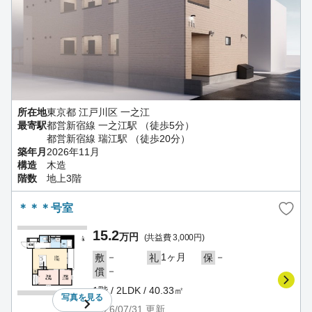
所在地
東京都 江戸川区 一之江
最寄駅
都営新宿線 一之江駅 （徒歩5分）
都営新宿線 瑞江駅 （徒歩20分）
築年月
2026年11月
構造
木造
階数
地上3階
＊＊＊号室
15.2
万円
(共益費 3,000円)
－
1ヶ月
－
敷
礼
保
－
償
1階 / 2LDK / 40.33㎡
写真を
見る
2026/07/31
更新