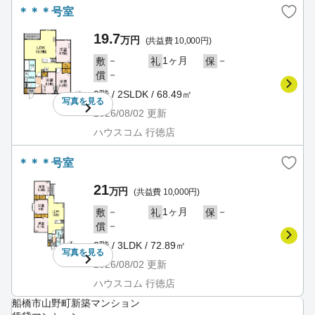
＊＊＊号室
19.7
万円
(共益費 10,000円)
－
1ヶ月
－
敷
礼
保
－
償
3階 / 2SLDK / 68.49㎡
写真を
見る
2026/08/02
更新
ハウスコム 行徳店
＊＊＊号室
21
万円
(共益費 10,000円)
－
1ヶ月
－
敷
礼
保
－
償
3階 / 3LDK / 72.89㎡
写真を
見る
2026/08/02
更新
ハウスコム 行徳店
船橋市山野町新築マンション