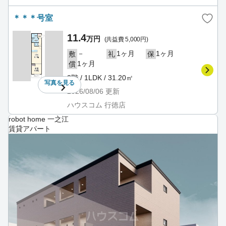
＊＊＊号室
11.4
万円
(共益費 5,000円)
－
1ヶ月
1ヶ月
敷
礼
保
1ヶ月
償
3階 / 1LDK / 31.20㎡
写真を
見る
2026/08/06
更新
ハウスコム 行徳店
robot home 一之江
賃貸アパート