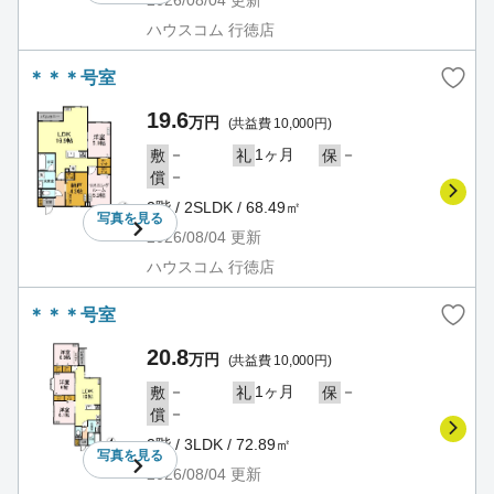
2026/08/04
更新
ハウスコム 行徳店
＊＊＊号室
19.6
万円
(共益費 10,000円)
－
1ヶ月
－
敷
礼
保
－
償
2階 / 2SLDK / 68.49㎡
写真を
見る
2026/08/04
更新
ハウスコム 行徳店
＊＊＊号室
20.8
万円
(共益費 10,000円)
－
1ヶ月
－
敷
礼
保
－
償
2階 / 3LDK / 72.89㎡
写真を
見る
2026/08/04
更新