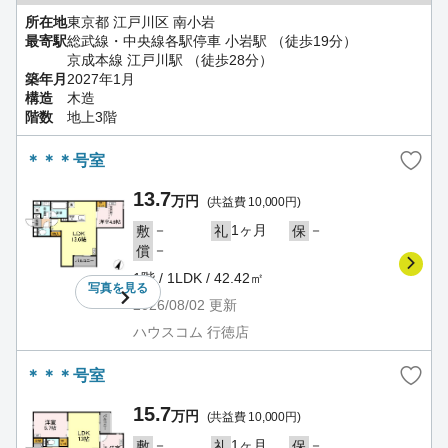
所在地
東京都 江戸川区 南小岩
最寄駅
総武線・中央線各駅停車 小岩駅 （徒歩19分）
京成本線 江戸川駅 （徒歩28分）
築年月
2027年1月
構造
木造
階数
地上3階
＊＊＊号室
13.7
万円
(共益費 10,000円)
－
1ヶ月
－
敷
礼
保
－
償
1階 / 1LDK / 42.42㎡
写真を
見る
2026/08/02
更新
ハウスコム 行徳店
＊＊＊号室
15.7
万円
(共益費 10,000円)
－
1ヶ月
－
敷
礼
保