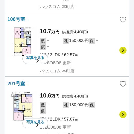
ハウスコム 本町店
106号室
10.7
万円
(共益費 4,400円)
－
150,000円
－
敷
礼
保
－
償
1階 / 2LDK / 62.57㎡
写真を
見る
2026/08/08
更新
ハウスコム 本町店
201号室
10.6
万円
(共益費 4,400円)
－
150,000円
－
敷
礼
保
－
償
2階 / 2LDK / 57.07㎡
写真を
見る
2026/08/08
更新