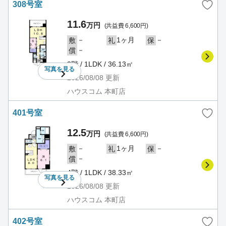
308号室
11.6
万円
(共益費 6,600円)
－
1ヶ月
－
敷
礼
保
－
償
3階 / 1LDK / 36.13㎡
写真を
見る
2026/08/08
更新
ハウスコム 本町店
401号室
12.5
万円
(共益費 6,600円)
－
1ヶ月
－
敷
礼
保
－
償
4階 / 1LDK / 38.33㎡
写真を
見る
2026/08/08
更新
ハウスコム 本町店
402号室