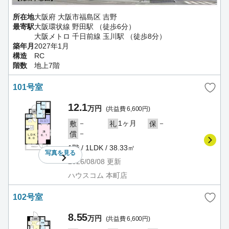
所在地
大阪府 大阪市福島区 吉野
最寄駅
大阪環状線 野田駅 （徒歩6分）
大阪メトロ 千日前線 玉川駅 （徒歩8分）
築年月
2027年1月
構造
RC
階数
地上7階
101号室
12.1
万円
(共益費 6,600円)
－
1ヶ月
－
敷
礼
保
－
償
1階 / 1LDK / 38.33㎡
写真を
見る
2026/08/08
更新
ハウスコム 本町店
102号室
8.55
万円
(共益費 6,600円)