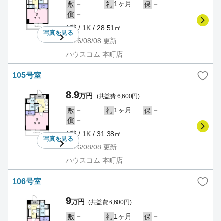
－
1ヶ月
－
敷
礼
保
－
償
1階 / 1K / 28.51㎡
写真を
見る
2026/08/08
更新
ハウスコム 本町店
105号室
8.9
万円
(共益費 6,600円)
－
1ヶ月
－
敷
礼
保
－
償
1階 / 1K / 31.38㎡
写真を
見る
2026/08/08
更新
ハウスコム 本町店
106号室
9
万円
(共益費 6,600円)
－
1ヶ月
－
敷
礼
保