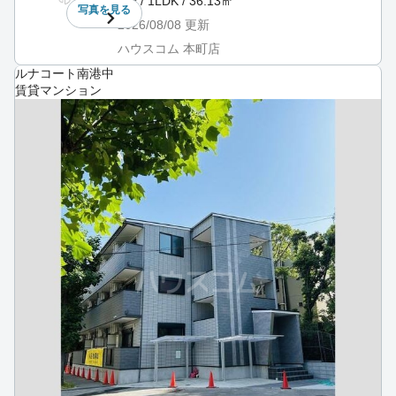
5階 / 1LDK / 36.13㎡
写真を
見る
2026/08/08
更新
ハウスコム 本町店
ルナコート南港中
賃貸マンション