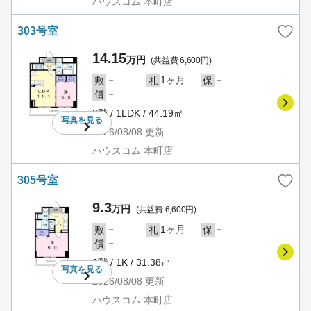
ハウスコム 本町店
303号室
14.15
万円
(共益費 6,600円)
－
1ヶ月
－
敷
礼
保
－
償
3階 / 1LDK / 44.19㎡
写真を
見る
2026/08/08
更新
ハウスコム 本町店
305号室
9.3
万円
(共益費 6,600円)
－
1ヶ月
－
敷
礼
保
－
償
3階 / 1K / 31.38㎡
写真を
見る
2026/08/08
更新
ハウスコム 本町店