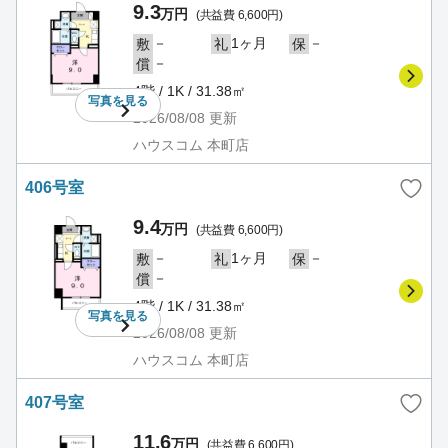
9.3
万円
(共益費 6,600円)
－
1ヶ月
－
敷
礼
保
－
償
4階 / 1K / 31.38㎡
写真を
見る
2026/08/08
更新
ハウスコム 本町店
406号室
9.4
万円
(共益費 6,600円)
－
1ヶ月
－
敷
礼
保
－
償
4階 / 1K / 31.38㎡
写真を
見る
2026/08/08
更新
ハウスコム 本町店
407号室
11.6
万円
(共益費 6,600円)