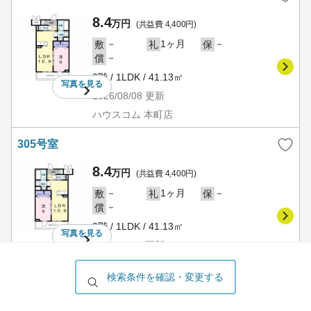
8.4
万円
(共益費 4,400円)
－
1ヶ月
－
敷
礼
保
－
償
3階 / 1LDK / 41.13㎡
写真を
見る
2026/08/08
更新
ハウスコム 本町店
305号室
8.4
万円
(共益費 4,400円)
－
1ヶ月
－
敷
礼
保
－
償
3階 / 1LDK / 41.13㎡
写真を
見る
2026/08/08
更新
ハウスコム 本町店
検索条件を確認・変更する
306号室