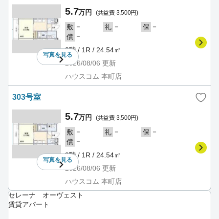
5.7
万円
(共益費 3,500円)
－
－
－
敷
礼
保
－
償
3階 / 1R / 24.54㎡
写真を
見る
2026/08/06
更新
ハウスコム 本町店
303号室
5.7
万円
(共益費 3,500円)
－
－
－
敷
礼
保
－
償
3階 / 1R / 24.54㎡
写真を
見る
2026/08/06
更新
ハウスコム 本町店
セレーナ オーヴェスト
賃貸アパート