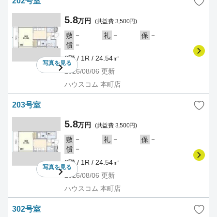
202号室
5.8
万円
(共益費 3,500円)
－
－
－
敷
礼
保
－
償
2階 / 1R / 24.54㎡
写真を
見る
2026/08/06
更新
ハウスコム 本町店
203号室
5.8
万円
(共益費 3,500円)
－
－
－
敷
礼
保
－
償
2階 / 1R / 24.54㎡
写真を
見る
2026/08/06
更新
ハウスコム 本町店
302号室