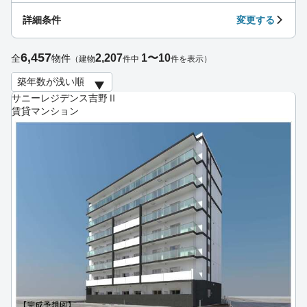
詳細条件
変更する
6,457
2,207
1〜10
全
物件
（建物
件中
件を表示）
サニーレジデンス吉野Ⅱ
賃貸マンション