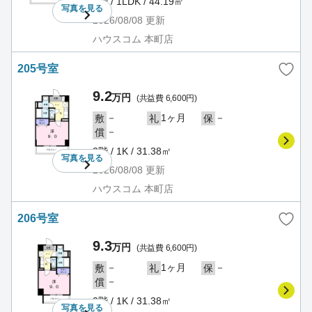
2階 / 1LDK / 44.19㎡
写真を
見る
2026/08/08
更新
ハウスコム 本町店
205号室
9.2
万円
(共益費 6,600円)
－
1ヶ月
－
敷
礼
保
－
償
2階 / 1K / 31.38㎡
写真を
見る
2026/08/08
更新
ハウスコム 本町店
206号室
9.3
万円
(共益費 6,600円)
－
1ヶ月
－
敷
礼
保
－
償
2階 / 1K / 31.38㎡
写真を
見る