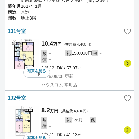
近鉄難波線・奈良線 八戸ノ里駅 （徒歩23分）
築年月
2027年1月
構造
木造
階数
地上3階
101号室
10.4
万円
(共益費 4,400円)
－
150,000円
－
敷
礼
保
－
償
1階 / 2LDK / 57.07㎡
写真を
見る
2026/08/08
更新
ハウスコム 本町店
102号室
8.2
万円
(共益費 4,400円)
－
1ヶ月
－
敷
礼
保
－
償
1階 / 1LDK / 41.13㎡
写真を
見る