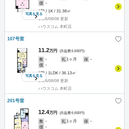
－
償
1階 / 1K / 31.38㎡
写真を
見る
2026/08/08
更新
ハウスコム 本町店
107号室
11.2
万円
(共益費 6,600円)
－
1ヶ月
－
敷
礼
保
－
償
1階 / 1LDK / 36.13㎡
写真を
見る
2026/08/08
更新
ハウスコム 本町店
201号室
12.4
万円
(共益費 6,600円)
－
1ヶ月
－
敷
礼
保
－
償