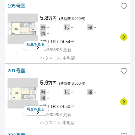
105号室
5.8
万円
(共益費 3,500円)
－
－
－
敷
礼
保
－
償
1階 / 1R / 24.54㎡
写真を
見る
2026/08/06
更新
ハウスコム 本町店
201号室
5.9
万円
(共益費 3,500円)
－
－
－
敷
礼
保
－
償
2階 / 1R / 24.50㎡
写真を
見る
2026/08/06
更新
ハウスコム 本町店