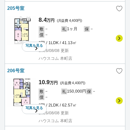
205号室
8.4
万円
(共益費 4,400円)
－
1ヶ月
－
敷
礼
保
－
償
2階 / 1LDK / 41.13㎡
写真を
見る
2026/08/08
更新
ハウスコム 本町店
206号室
10.9
万円
(共益費 4,400円)
－
150,000円
－
敷
礼
保
－
償
2階 / 2LDK / 62.57㎡
写真を
見る
2026/08/08
更新
ハウスコム 本町店