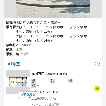
所在地
大阪府 大阪市住之江区 南港中
最寄駅
大阪メトロニュートラム 南港ポートタウン線 ポート
タウン東駅 （徒歩11分）
大阪メトロニュートラム 南港ポートタウン線 ポート
タウン西駅 （徒歩14分）
築年月
2027年1月
構造
木造
階数
地上3階
101号室
5.8
万円
(共益費 3,500円)
－
－
－
敷
礼
保
－
償
1階 / 1R / 24.50㎡
写真を
見る
2026/08/06
更新
ハウスコム 本町店