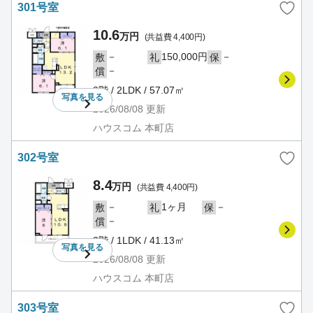
301号室
10.6
万円
(共益費 4,400円)
－
150,000円
－
敷
礼
保
－
償
3階 / 2LDK / 57.07㎡
写真を
見る
2026/08/08
更新
ハウスコム 本町店
302号室
8.4
万円
(共益費 4,400円)
－
1ヶ月
－
敷
礼
保
－
償
3階 / 1LDK / 41.13㎡
写真を
見る
2026/08/08
更新
ハウスコム 本町店
303号室