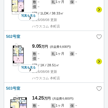
－
1ヶ月
－
敷
礼
保
－
償
5階 / 1LDK / 38.33㎡
写真を
見る
2026/08/08
更新
ハウスコム 本町店
502号室
9.05
万円
(共益費 6,600円)
－
1ヶ月
－
敷
礼
保
－
償
5階 / 1K / 28.51㎡
写真を
見る
2026/08/08
更新
ハウスコム 本町店
503号室
14.25
万円
(共益費 6,600円)
－
1ヶ月
－
敷
礼
保