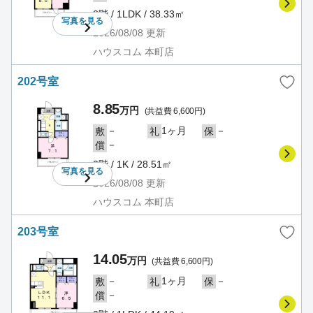
2階 / 1LDK / 38.33㎡
写真を
見る
2026/08/08
更新
ハウスコム 本町店
202号室
8.85
万円
(共益費 6,600円)
－
1ヶ月
－
敷
礼
保
－
償
2階 / 1K / 28.51㎡
写真を
見る
2026/08/08
更新
ハウスコム 本町店
203号室
14.05
万円
(共益費 6,600円)
－
1ヶ月
－
敷
礼
保
－
償