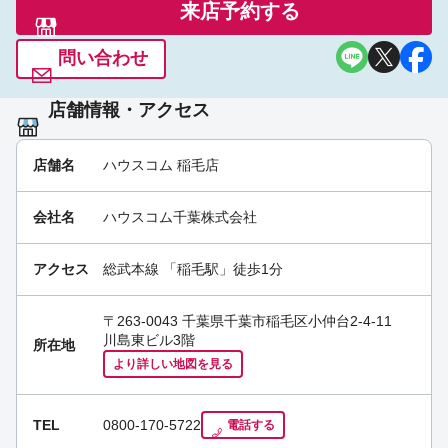
来店予約する
おはようございます。１月２０日は玉の輿の日にな
るそうです。毎日色々な記念日がありますね。お部
問い合わせ
屋探しはハウスコム稲毛店へ。#ハウスコム稲毛店 #
稲毛 #賃貸 #お部屋探し#学生#単身#ファミリー# [稲
毛店]
09:51 am Jan 20th
店舗情報・アクセス
店舗名
ハウスコム 稲毛店
会社名
ハウスコム千葉株式会社
アクセス
総武本線
「
稲毛駅
」徒歩1分
〒263-0043 千葉県千葉市稲毛区小仲台2-4-11
川島東ビル3階
所在地
より詳しい地図を見る
TEL
0800-170-5722
電話する