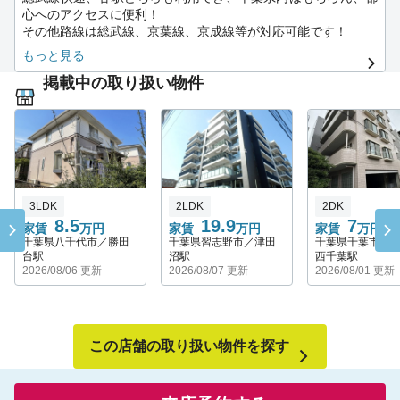
その他どんなご条件でもまずはご相談下さい。
少しお家賃(又は初期費用)が高い・・。審査が心配・・。初め
心へのアクセスに便利！
ご希望に添えるように対応させていただきます！
ての１人暮らしで不安・・。等等、
その他路線は総武線、京葉線、京成線等が対応可能です！
何でもお気軽にご相談下さい！女性のスタッフもおりますし、
もっと見る
このエリアのベテランスタッフもいます！
その他稲毛区内はもちろんの事、花見川区、美浜区、中央区、
お客様のご要望に近づけるよう諸条件は交渉させて頂きます♪
掲載中の取り扱い物件
若葉区、緑区等、千葉市内全域ご紹介可能です。
稲毛エリアだけでなく、千葉市全域のお部屋探しは是非、ハウ
スコム稲毛店で！！！
スタッフ一同、心よりご来店をお待ちしております。
また、最先端・人気・話題中の人工知能検索システムで楽しく
お部屋を探してみませんか♪詳しくは当社ホームページまで
3LDK
2LDK
2DK
☆★☆★
8.5
19.9
7
安心の店内防犯カメラ設置済みです♪
家賃
万円
家賃
万円
家賃
万円
千葉県八千代市／勝田
千葉県習志野市／津田
千葉県千葉市中
台駅
沼駅
西千葉駅
2026/08/06 更新
2026/08/07 更新
2026/08/01 更新
この店舗の取り扱い物件を探す