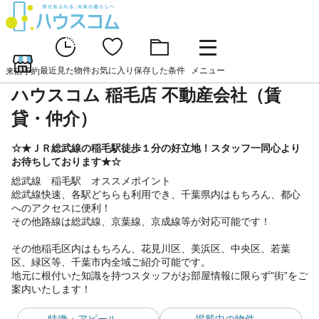
最近見た物件
お気に入り
保存した条件
メニュー
来店予約
ハウスコム 稲毛店 不動産会社（賃
貸・仲介）
☆★ＪＲ総武線の稲毛駅徒歩１分の好立地！スタッフ一同心より
お待ちしております★☆
総武線 稲毛駅 オススメポイント
総武線快速、各駅どちらも利用でき、千葉県内はもちろん、都心
へのアクセスに便利！
その他路線は総武線、京葉線、京成線等が対応可能です！
その他稲毛区内はもちろん、花見川区、美浜区、中央区、若葉
区、緑区等、千葉市内全域ご紹介可能です。
地元に根付いた知識を持つスタッフがお部屋情報に限らず"街”をご
案内いたします！
特徴・アピール
掲載中の物件