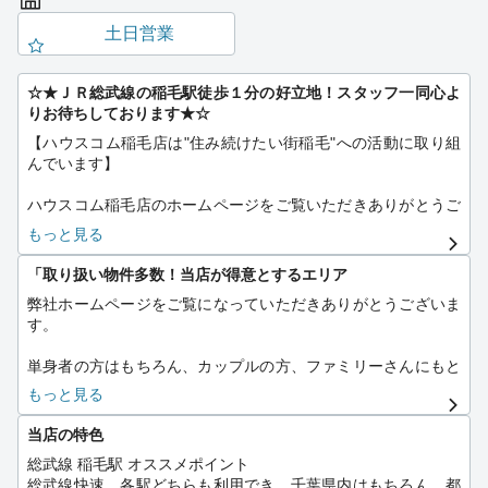
土日営業
☆★ＪＲ総武線の稲毛駅徒歩１分の好立地！スタッフ一同心よ
りお待ちしております★☆
【ハウスコム稲毛店は"住み続けたい街稲毛"への活動に取り組
んでいます】
ハウスコム稲毛店のホームページをご覧いただきありがとうご
ざいます！
もっと見る
この時期は新社会人・新入学生さんだけでなく、転勤・転職の
「取り扱い物件多数！当店が得意とするエリア
方、通勤・通学時間短縮のための単身さん、
弊社ホームページをご覧になっていただきありがとうございま
ご結婚前後でお引越するカップルさんなど、お部屋探しをする
す。
方が多くいらっしゃいます♪
単身者の方はもちろん、カップルの方、ファミリーさんにもと
急なご転勤で引っ越したい！環境を変えてリフレッシュした
ても住みやすい街で、近隣には大学もあり学生さんにも優しい
い！そんな方ももちろん、
もっと見る
街です。
是非ハウスコム稲毛店へお越し下さい♪全力でお手伝いさせて
また、JR総武線の快速、各停どちらも利用可能ですので、転勤
頂きます！
当店の特色
者の方にも人気がありますし、高速道路もあり、道路事情も充
総武線 稲毛駅 オススメポイント
実しておりますので、車通勤の方にもオススメです。
インターネットでご覧いただいたどんなお部屋でも、
総武線快速、各駅どちらも利用でき、千葉県内はもちろん、都