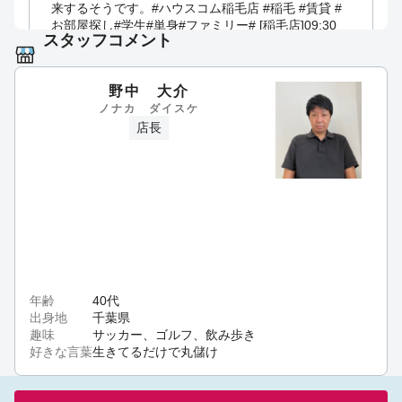
来するそうです。#ハウスコム稲毛店 #稲毛 #賃貸 #
お部屋探し#学生#単身#ファミリー# [稲毛店]
09:30
スタッフコメント
am Feb 19th
野中 大介
ノナカ ダイスケ
おはようございます。1月30日は、3分間電話の日。
店長
1970年のこの日、日本電信電話公社（現：NTT）の
市内電話の料金が3分間10円になったことにちなんで
制定された記念日だそうです。#ハウスコム稲毛店 #
稲毛 #賃貸 #お部屋探し#学生#単身#ファミリー# [稲
毛店]
12:04 pm Jan 30th
おはようございます。本日は【ライバルが手を結ぶ
日】になるそうです。1866年に薩摩藩（現在の鹿児
島県）と長州藩（現在の山口県）との間で薩長同盟
年齢
40代
が結ばれ事に由来しているそうです。#ハウスコム稲
出身地
千葉県
毛店 #稲毛 #賃貸 #お部屋探し#学生#単身#ファミリ
趣味
サッカー、ゴルフ、飲み歩き
ー# [稲毛店]
09:40 am Jan 21st
好きな言葉
生きてるだけで丸儲け