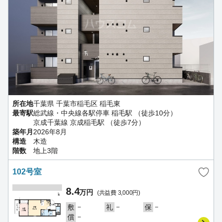
所在地
千葉県 千葉市稲毛区 稲毛東
最寄駅
総武線・中央線各駅停車 稲毛駅 （徒歩10分）
京成千葉線 京成稲毛駅 （徒歩7分）
築年月
2026年8月
構造
木造
階数
地上3階
102号室
8.4
万円
(共益費 3,000円)
－
－
－
敷
礼
保
－
償