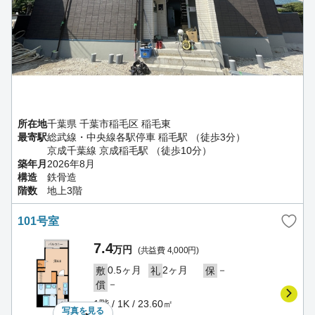
所在地
千葉県 千葉市稲毛区 稲毛東
最寄駅
総武線・中央線各駅停車 稲毛駅 （徒歩3分）
京成千葉線 京成稲毛駅 （徒歩10分）
築年月
2026年8月
構造
鉄骨造
階数
地上3階
101号室
7.4
万円
(共益費 4,000円)
0.5ヶ月
2ヶ月
－
敷
礼
保
－
償
1階 / 1K / 23.60㎡
写真を
見る