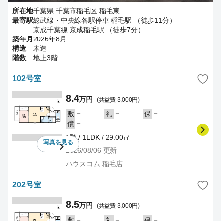
所在地
千葉県 千葉市稲毛区 稲毛東
最寄駅
総武線・中央線各駅停車 稲毛駅 （徒歩11分）
京成千葉線 京成稲毛駅 （徒歩7分）
築年月
2026年8月
構造
木造
階数
地上3階
102号室
8.4
万円
(共益費 3,000円)
－
－
－
敷
礼
保
－
償
1階 / 1LDK / 29.00㎡
写真を
見る
2026/08/06
更新
ハウスコム 稲毛店
202号室
8.5
万円
(共益費 3,000円)
－
－
－
敷
礼
保