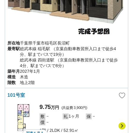
所在地
千葉県
千葉市稲毛区
長沼町
最寄駅
総武本線
稲毛駅
（京葉自動車教習所入口まで徒歩4
分、駅までバスで19分）
総武本線
四街道駅
（京葉自動車教習所入口まで徒歩
4分、駅までバスで8分）
築年月
2027年1月
構造
木造
階数
地上2階
101号室
9.75
万円
(共益費
3,900円
)
－
1ヶ月
－
敷
礼
保
－
償
1階
/
2LDK
/
52.91㎡