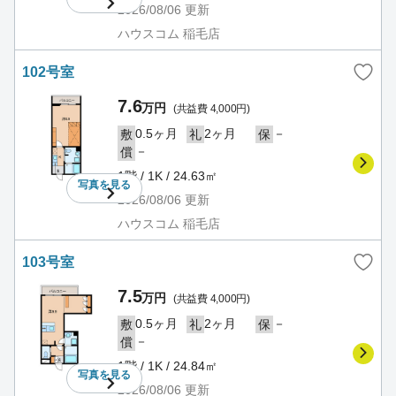
2026/08/06
更新
ハウスコム 稲毛店
102号室
7.6
万円
(共益費 4,000円)
0.5ヶ月
2ヶ月
－
敷
礼
保
－
償
1階 / 1K / 24.63㎡
写真を
見る
2026/08/06
更新
ハウスコム 稲毛店
103号室
7.5
万円
(共益費 4,000円)
0.5ヶ月
2ヶ月
－
敷
礼
保
－
償
1階 / 1K / 24.84㎡
写真を
見る
2026/08/06
更新