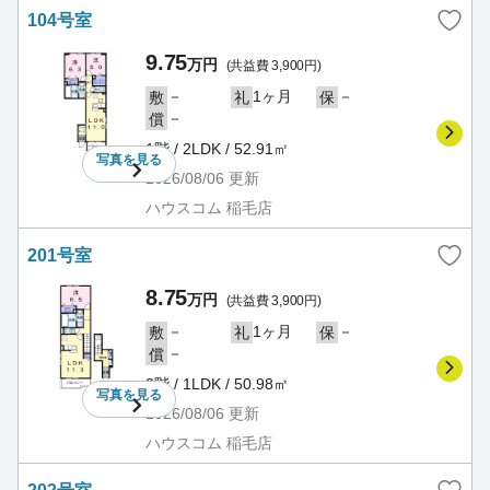
104号室
9.75
万円
(共益費 3,900円)
－
1ヶ月
－
敷
礼
保
－
償
1階 / 2LDK / 52.91㎡
写真を
見る
2026/08/06
更新
ハウスコム 稲毛店
201号室
8.75
万円
(共益費 3,900円)
－
1ヶ月
－
敷
礼
保
－
償
2階 / 1LDK / 50.98㎡
写真を
見る
2026/08/06
更新
ハウスコム 稲毛店