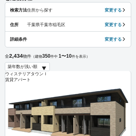
検索方法
住所から探す
変更する
住所
千葉県千葉市稲毛区
変更する
詳細条件
変更する
2,434
350
1〜10
全
物件
（建物
件中
件を表示）
ウィステリアタウンＩ
賃貸アパート