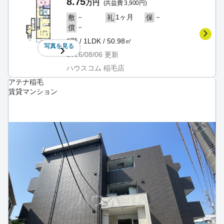
8.75
万円
(共益費 3,900円)
－
1ヶ月
－
敷
礼
保
－
償
2階 / 1LDK / 50.98㎡
写真を
見る
2026/08/06
更新
ハウスコム 稲毛店
アテナ稲毛
賃貸マンション