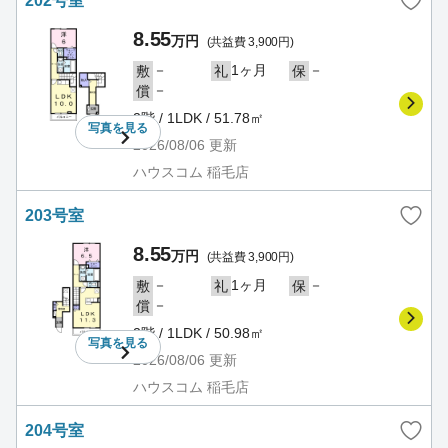
202号室
8.55
万円
(共益費 3,900円)
－
1ヶ月
－
敷
礼
保
－
償
2階 / 1LDK / 51.78㎡
写真を
見る
2026/08/06
更新
ハウスコム 稲毛店
203号室
8.55
万円
(共益費 3,900円)
－
1ヶ月
－
敷
礼
保
－
償
2階 / 1LDK / 50.98㎡
写真を
見る
2026/08/06
更新
ハウスコム 稲毛店
204号室