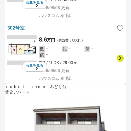
写真を
見る
2026/08/06
更新
ハウスコム 稲毛店
302号室
8.6
万円
(共益費 3,000円)
－
－
－
敷
礼
保
－
償
3階 / 1LDK / 29.00㎡
写真を
見る
2026/08/06
更新
ハウスコム 稲毛店
ｒｏｂｏｔ ｈｏｍｅ みどり台
賃貸アパート