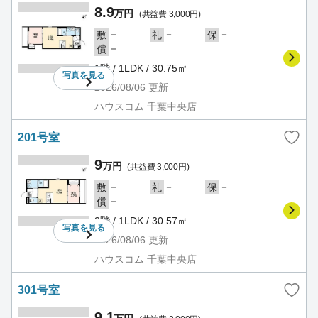
8.9
万円
(共益費 3,000円)
－
－
－
敷
礼
保
－
償
1階 / 1LDK / 30.75㎡
写真を
見る
2026/08/06
更新
ハウスコム 千葉中央店
201号室
9
万円
(共益費 3,000円)
－
－
－
敷
礼
保
－
償
2階 / 1LDK / 30.57㎡
写真を
見る
2026/08/06
更新
ハウスコム 千葉中央店
301号室
9.1