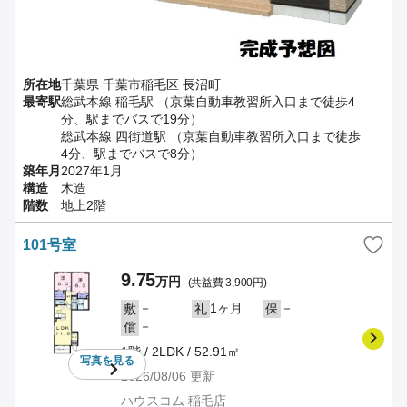
所在地
千葉県 千葉市稲毛区 長沼町
最寄駅
総武本線 稲毛駅 （京葉自動車教習所入口まで徒歩4
分、駅までバスで19分）
総武本線 四街道駅 （京葉自動車教習所入口まで徒歩
4分、駅までバスで8分）
築年月
2027年1月
構造
木造
階数
地上2階
101号室
9.75
万円
(共益費 3,900円)
－
1ヶ月
－
敷
礼
保
－
償
1階 / 2LDK / 52.91㎡
写真を
見る
2026/08/06
更新
ハウスコム 稲毛店