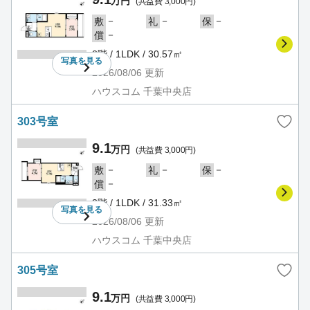
万円
(共益費 3,000円)
－
－
－
敷
礼
保
－
償
3階 / 1LDK / 30.57㎡
写真を
見る
2026/08/06
更新
ハウスコム 千葉中央店
303号室
9.1
万円
(共益費 3,000円)
－
－
－
敷
礼
保
－
償
3階 / 1LDK / 31.33㎡
写真を
見る
2026/08/06
更新
ハウスコム 千葉中央店
305号室
9.1
万円
(共益費 3,000円)