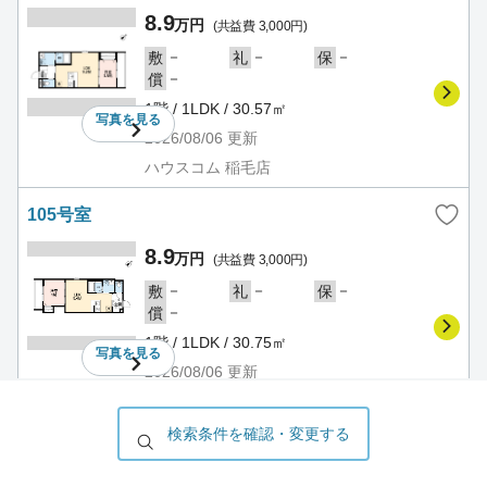
8.9
万円
(共益費 3,000円)
－
－
－
敷
礼
保
－
償
1階 / 1LDK / 30.57㎡
写真を
見る
2026/08/06
更新
ハウスコム 稲毛店
105号室
8.9
万円
(共益費 3,000円)
－
－
－
敷
礼
保
－
償
1階 / 1LDK / 30.75㎡
写真を
見る
2026/08/06
更新
ハウスコム 稲毛店
検索条件を確認・変更する
201号室