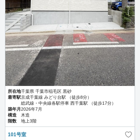
所在地
千葉県 千葉市稲毛区 黒砂
最寄駅
京成千葉線 みどり台駅 （徒歩8分）
総武線・中央線各駅停車 西千葉駅 （徒歩17分）
築年月
2026年7月
構造
木造
階数
地上3階
101号室