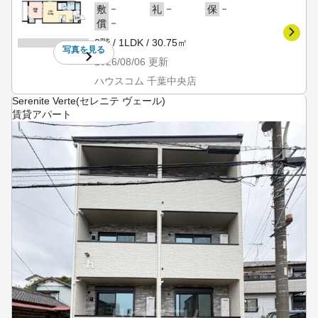
－
－
－
敷
礼
保
－
償
3階 / 1LDK / 30.75㎡
写真を
見る
2026/08/06
更新
ハウスコム 千葉中央店
Serenite Verte(セレニテ ヴェール)
賃貸アパート