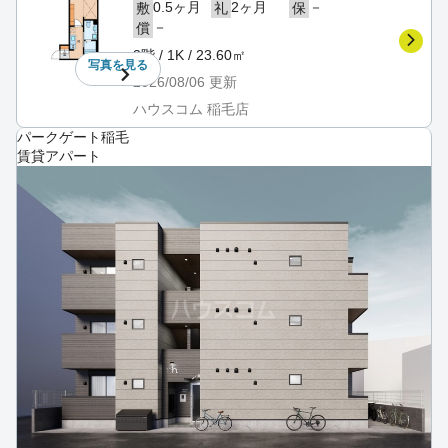
0.5ヶ月
2ヶ月
－
敷
礼
保
－
償
3階 / 1K / 23.60㎡
写真を
見る
2026/08/06
更新
ハウスコム 稲毛店
パークゲート稲毛
賃貸アパート