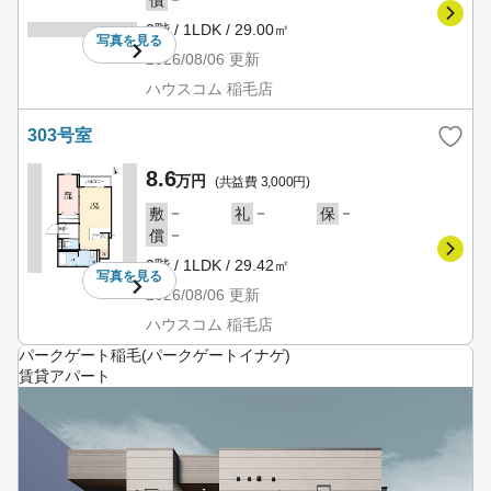
3階 / 1LDK / 29.00㎡
写真を
見る
2026/08/06
更新
ハウスコム 稲毛店
303号室
8.6
万円
(共益費 3,000円)
－
－
－
敷
礼
保
－
償
3階 / 1LDK / 29.42㎡
写真を
見る
2026/08/06
更新
ハウスコム 稲毛店
パークゲート稲毛(パークゲートイナゲ)
賃貸アパート