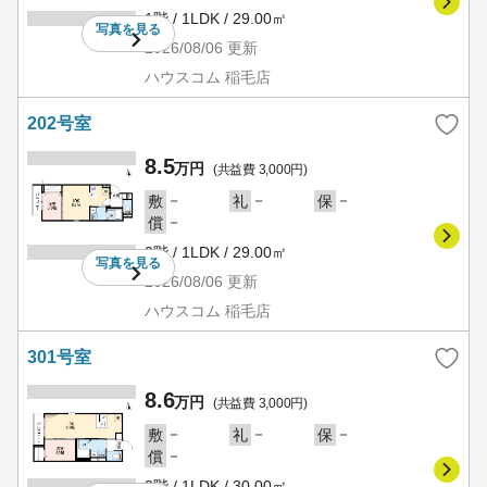
1階 / 1LDK / 29.00㎡
写真を
見る
2026/08/06
更新
ハウスコム 稲毛店
202号室
8.5
万円
(共益費 3,000円)
－
－
－
敷
礼
保
－
償
2階 / 1LDK / 29.00㎡
写真を
見る
2026/08/06
更新
ハウスコム 稲毛店
301号室
8.6
万円
(共益費 3,000円)
－
－
－
敷
礼
保
－
償
3階 / 1LDK / 30.00㎡