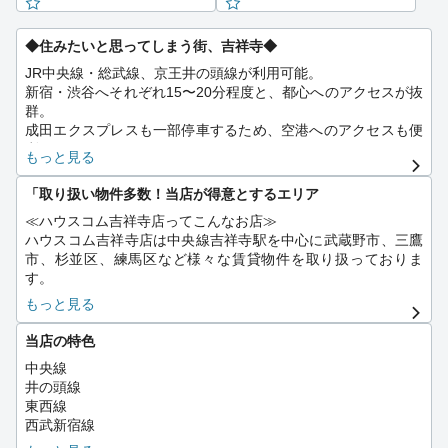
◆住みたいと思ってしまう街、吉祥寺◆
JR中央線・総武線、京王井の頭線が利用可能。
新宿・渋谷へそれぞれ15〜20分程度と、都心へのアクセスが抜
群。
成田エクスプレスも一部停車するため、空港へのアクセスも便
利。
もっと見る
【商業施設と買い物スポットが充実】
駅直結の「アトレ吉祥寺」や「キラリナ京王吉祥寺」などの大
「取り扱い物件多数！当店が得意とするエリア
型ショッピングモール。
≪ハウスコム吉祥寺店ってこんなお店≫
「吉祥寺サンロード商店街」や「ハモニカ横丁」など、個人商
ハウスコム吉祥寺店は中央線吉祥寺駅を中心に武蔵野市、三鷹
店やグルメが集まる活気ある商店街。
市、杉並区、練馬区など様々な賃貸物件を取り扱っておりま
【自然が豊か】
す。
徒歩圏に広がる「井の頭恩賜公園」は、池、桜、ボート、動物
園などで四季を楽しめる都内屈指の自然スポット。
もっと見る
「お客様とイメージを共有し、楽しくお部屋を探し」をモット
ピクニック、散歩、アート活動など、多様な過ごし方ができ
ーに幅広い物件情報から理想のお部屋をご紹介させていただき
る。
当店の特色
ます。
【住みやすい街】
中央線
治安が良く、ファミリー層にも人気。
井の頭線
初めてのお部屋探しの方から引越の達人まで、シングルからフ
保育園・学校・病院など生活インフラも整っている。
東西線
ァミリーまで安心して当店にお任せください。
住宅街は静かで落ち着いた雰囲気がある。
西武新宿線
スタッフ一同、心よりご来店お待ちしております。
【カルチャーと個性が光る】
京王線