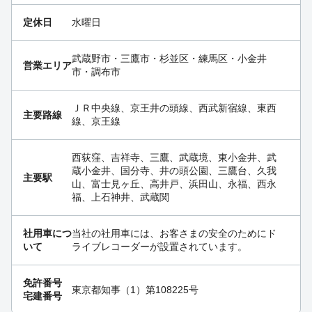
定休日
水曜日
武蔵野市・三鷹市・杉並区・練馬区・小金井
営業エリア
市・調布市
ＪＲ中央線、京王井の頭線、西武新宿線、東西
主要路線
線、京王線
西荻窪、吉祥寺、三鷹、武蔵境、東小金井、武
蔵小金井、国分寺、井の頭公園、三鷹台、久我
主要駅
山、富士見ヶ丘、高井戸、浜田山、永福、西永
福、上石神井、武蔵関
社用車につ
当社の社用車には、お客さまの安全のためにド
いて
ライブレコーダーが設置されています。
免許番号
東京都知事（1）第108225号
宅建番号