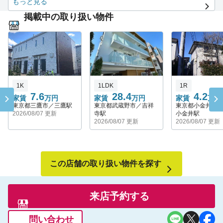
もっと見る
古着屋、雑貨店、カフェ、ライブハウスなど、個性的なお店が
多数。
掲載中の取り扱い物件
特に武蔵野市、三鷹市、杉並区、練馬区は任せてください！
「三鷹の森ジブリ美術館」や小劇場、ギャラリーなども近く、
文化的な魅力が強い。
「都会的な便利さ」と「自然・カルチャーのゆとり」が絶妙に
融合した街です。
1K
1LDK
1R
7.6
28.4
4.2
家賃
万円
家賃
万円
家賃
万円
東京都三鷹市／三鷹駅
東京都武蔵野市／吉祥
東京都小金井市
2026/08/07 更新
寺駅
小金井駅
2026/08/07 更新
2026/08/07 更新
この店舗の取り扱い物件を探す
来店予約する
問い合わせ