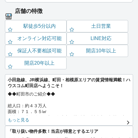
店舗の特徴
駅徒歩5分以内
土日営業
オンライン対応可能
LINE対応
保証人不要相談可能
開店10年以上
開店20年以上
小田急線、JR横浜線、町田・相模原エリアの賃貸情報満載！ハ
ウスコム町田店へようこそ！
◆◆町田市のご紹介◆◆
総人口：約４３万人
面積：７１．５５㎢
隣接する市：八王子市・多摩市・横浜市・川崎市・相模原市・
もっと見る
大和市
市内の鉄道：小田急線（町田駅）・ＪＲ横浜線（町田駅・相原
「取り扱い物件多数！当店が得意とするエリア
駅・成瀬駅）