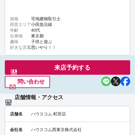
おはようございます。ハウスコム町田店です。先日
の土日から夏休みに入ったお子様も多いと思います
が町田市は本日最高気温３８°を予定しております。
資格
宅地建物取引士
暑い中でも安全運転で今日も営業していきます [町田
得意エリア
小田急沿線
店]
09:29 am Jul 22nd
年齢
40代
出身地
東京都
趣味
子供と遊ぶ
好きな言葉
思いやり！！
おはようございます。町田店は本日も元気に営業し
ております。三連休最終日の今日、曇り空の天気が
続いていますが皆様どのようにお過ごしでしょう
来店予約する
か。気分をリフレッシュするために、お部屋をお探
しの方は是非弊社にお越しください!＃お部屋探し＃
問い合わせ
町田駅[町田店] [町田店]
10:39 am Jul 15th
店舗情報・アクセス
店舗名
ハウスコム 町田店
会社名
ハウスコム西東京株式会社