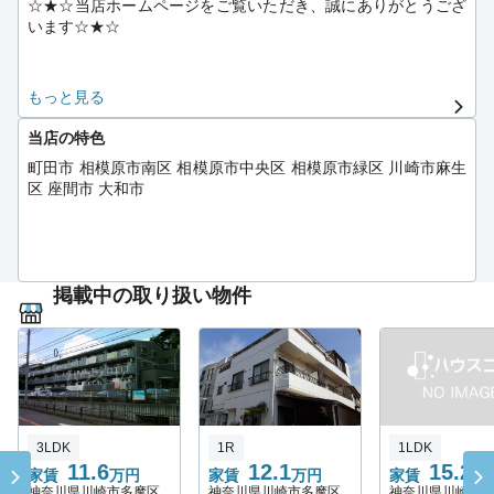
☆★☆当店ホームページをご覧いただき、誠にありがとうござ
：京王相模原線（多摩境駅）・東急田園都市線（南町田駅・す
います☆★☆
ずかけ台駅・つくし野駅）
市内の主な大学：桜美林大学・国士舘大学・昭和薬科大学・玉
川大学・東京家政学院大学・法政大学・和光大学・・・など
ハウスコム町田店の小栗と申します。
もっと見る
-------------------------------------------------------------------------------
この度は、当店ホームページをご覧いただき誠にありがとうご
-----------------------------
当店の特色
ざいます。
町田市 相模原市南区 相模原市中央区 相模原市緑区 川崎市麻生
町田市は、町田駅を中心に小田急小田原線、横浜線を代表する
区 座間市 大和市
当店では、町田市を中心に、相模原市南区、相模原市中央区、
繁華街で、
相模原市緑区、川崎市麻生区、横浜市青葉区・・・など、隣接
百貨店や専門店が数多く存在する商業地です。
する市区で幅広くご紹介しております。
細長い市域が神奈川県側に大きく突出しており、多数の市区と
お部屋の情報だけではなく、お住まいになられてからの未来の
隣接する市でもあります。
掲載中の取り扱い物件
ご提案、ここに住むとどんなメリット・デメリットがあるの
か、などお客様と同じ目線で考えるようにしております。
また、ベッドタウンとして開発されたことから多数の大規模都
営住宅が市内に点在しますが、
また、町田市在住のスタッフもおりますので、地域の細かな情
市内各所には農業も盛んに行われております。
報や、おいしいお店もご紹介できます。
私立大学や一貫校が市内に多くあり、学生の街の側面もありま
お部屋探しの方も、オススメのお店を知りたい方も、道を知り
す。
たい方も・・・どんな方でも、どうぞお気軽にご来店くださ
3LDK
1R
1LDK
い。
11.6
12.1
15.2
南町田駅周辺の再開発事業もアウトレットモールが完成し、
家賃
万円
家賃
万円
家賃
万
益々活性化しております。
神奈川県川崎市多摩区
神奈川県川崎市多摩区
神奈川県川崎市