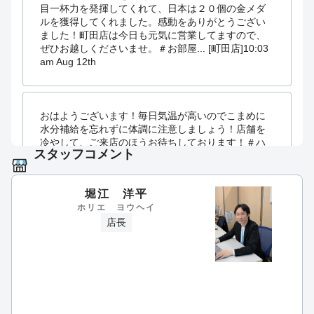
目一杯力を発揮してくれて、日本は２０個の金メダ
ルを獲得してくれました。感動をありがとうござい
ました！町田店は今日も元気に営業してますので、
ぜひお越しくださいませ。＃お部屋... [町田店]
10:03
am Aug 12th
おはようございます！毎日気温が高いのでこまめに
水分補給を忘れずに体調に注意しましょう！店舗を
冷やして、ご来店のほうお待ちしております！＃ハ
スタッフコメント
ウスコム ＃ハウスコム町田店 ＃町田 ＃お部屋
探し [町田店]
10:30 am Jul 28th
堀江 洋平
ホリエ ヨウヘイ
店長
おはようございます。ハウスコム町田店です。本日
の最高気温は36°を記録するそうです。外出等される
方は水分補給と紫外線対策をバッチリとしてからお
出かけしてくださいね。本日も元気いっぱい頑張っ
ていきましょう！ [町田店]
11:54 am Jul 23rd