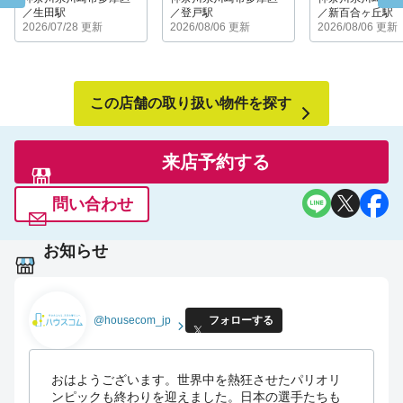
皆様のお越しをスタッフ一同、心よりお待ち申し上げておりま
／生田駅
／登戸駅
／新百合ヶ丘駅
2026/07/28 更新
2026/08/06 更新
2026/08/06 更新
す。
市内全域にわたって路線バスが運行しており、各路線の運行本
数が多く、駅から離れたエリアでも不便はありません。
それ以外にも、羽田空港、成田空港、大阪へのリムジンバスが
町田駅からでています。
この店舗の取り扱い物件を探す
-------------------------------------------------------------------------------
-----------------------------
来店予約する
商業・文学・生活・自然・・・・・
問い合わせ
魅力あふれる町田での新生活を当店がお手伝いします♪
お部屋以外にも、地域のこと、生活のこと、おいしいお店な
お知らせ
ど、
専門スタッフがアドバイス致します！
～お部屋探しはハウスコム町田店へ～
@housecom_jp
フォローする
皆様のご来店を心よりお待ち申し上げております。
おはようございます。世界中を熱狂させたパリオリ
ンピックも終わりを迎えました。日本の選手たちも