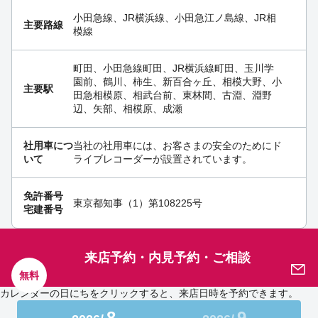
小田急線、JR横浜線、小田急江ノ島線、JR相
主要路線
模線
町田、小田急線町田、JR横浜線町田、玉川学
園前、鶴川、柿生、新百合ヶ丘、相模大野、小
主要駅
田急相模原、相武台前、東林間、古淵、淵野
辺、矢部、相模原、成瀬
社用車につ
当社の社用車には、お客さまの安全のためにド
いて
ライブレコーダーが設置されています。
免許番号
東京都知事（1）第108225号
宅建番号
来店予約・内見予約・ご相談
無料
カレンダーの日にちをクリックすると、来店日時を予約できます。
8
9