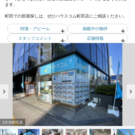
ます。
町田での部屋探しは、ぜひハウスコム町田店にご相談ください。
特徴・アピール
掲載中の物件
スタッフ
コメント
店舗情報
1/9 外観写真