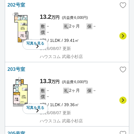
202号室
13.2
万円
(共益費 6,000円)
－
2ヶ月
－
敷
礼
保
－
償
2階 / 1LDK / 39.41㎡
写真を
見る
2026/08/07
更新
ハウスコム 武蔵小杉店
203号室
13.3
万円
(共益費 6,000円)
－
2ヶ月
－
敷
礼
保
－
償
2階 / 1LDK / 39.36㎡
写真を
見る
2026/08/07
更新
ハウスコム 武蔵小杉店
205号室