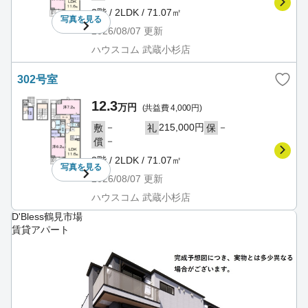
3階 / 2LDK / 71.07㎡
写真を
見る
2026/08/07
更新
ハウスコム 武蔵小杉店
302号室
12.3
万円
(共益費 4,000円)
－
215,000円
－
敷
礼
保
－
償
3階 / 2LDK / 71.07㎡
写真を
見る
2026/08/07
更新
ハウスコム 武蔵小杉店
D'Bless鶴見市場
賃貸アパート