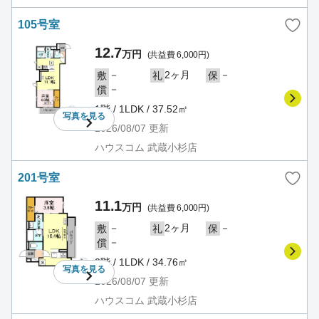
105号室
12.7
万円
(共益費 6,000円)
－
2ヶ月
－
敷
礼
保
－
償
1階 / 1LDK / 37.52㎡
写真を
見る
2026/08/07
更新
ハウスコム 武蔵小杉店
201号室
11.1
万円
(共益費 6,000円)
－
2ヶ月
－
敷
礼
保
－
償
2階 / 1LDK / 34.76㎡
写真を
見る
2026/08/07
更新
ハウスコム 武蔵小杉店