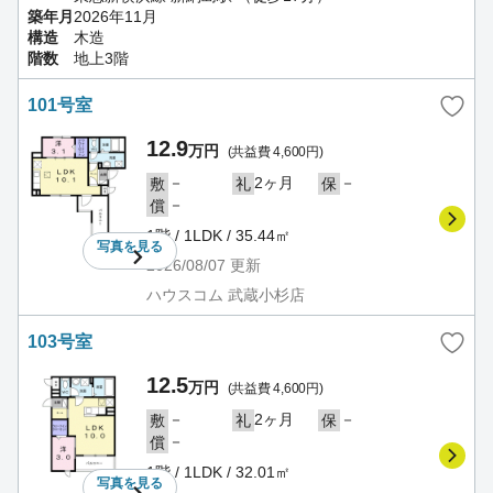
築年月
2026年11月
構造
木造
階数
地上3階
101号室
12.9
万円
(共益費 4,600円)
－
2ヶ月
－
敷
礼
保
－
償
1階 / 1LDK / 35.44㎡
写真を
見る
2026/08/07
更新
ハウスコム 武蔵小杉店
103号室
12.5
万円
(共益費 4,600円)
－
2ヶ月
－
敷
礼
保
－
償
1階 / 1LDK / 32.01㎡
写真を
見る