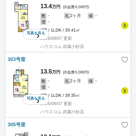
13.4
万円
(共益費 6,000円)
－
2ヶ月
－
敷
礼
保
－
償
3階 / 1LDK / 39.41㎡
写真を
見る
2026/08/07
更新
ハウスコム 武蔵小杉店
303号室
13.5
万円
(共益費 6,000円)
－
2ヶ月
－
敷
礼
保
－
償
3階 / 1LDK / 39.35㎡
写真を
見る
2026/08/07
更新
ハウスコム 武蔵小杉店
305号室