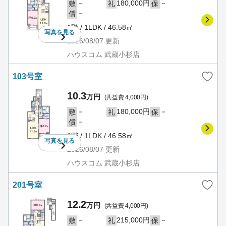
－
180,000円
－
敷
礼
保
－
償
1階 / 1LDK / 46.58㎡
写真を
見る
2026/08/07
更新
ハウスコム 武蔵小杉店
103号室
10.3
万円
(共益費 4,000円)
－
180,000円
－
敷
礼
保
－
償
1階 / 1LDK / 46.58㎡
写真を
見る
2026/08/07
更新
ハウスコム 武蔵小杉店
201号室
12.2
万円
(共益費 4,000円)
－
215,000円
－
敷
礼
保