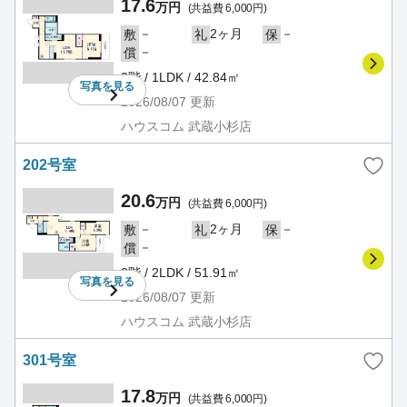
17.6
万円
(共益費 6,000円)
－
2ヶ月
－
敷
礼
保
－
償
2階 / 1LDK / 42.84㎡
写真を
見る
2026/08/07
更新
ハウスコム 武蔵小杉店
202号室
20.6
万円
(共益費 6,000円)
－
2ヶ月
－
敷
礼
保
－
償
2階 / 2LDK / 51.91㎡
写真を
見る
2026/08/07
更新
ハウスコム 武蔵小杉店
301号室
17.8
万円
(共益費 6,000円)