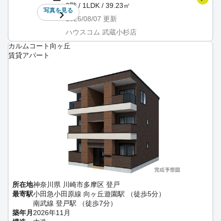
3階 / 1LDK / 39.23㎡
写真を
見る
2026/08/07
更新
ハウスコム 武蔵小杉店
カルムコート向ヶ丘
賃貸アパート
所在地
神奈川県 川崎市多摩区 登戸
最寄駅
小田急小田原線 向ヶ丘遊園駅 （徒歩5分）
南武線 登戸駅 （徒歩7分）
築年月
2026年11月