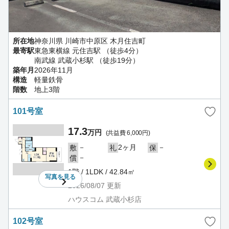
所在地
神奈川県 川崎市中原区 木月住吉町
最寄駅
東急東横線 元住吉駅 （徒歩4分）
南武線 武蔵小杉駅 （徒歩19分）
築年月
2026年11月
構造
軽量鉄骨
階数
地上3階
101号室
17.3
万円
(共益費 6,000円)
－
2ヶ月
－
敷
礼
保
－
償
1階 / 1LDK / 42.84㎡
写真を
見る
2026/08/07
更新
ハウスコム 武蔵小杉店
102号室