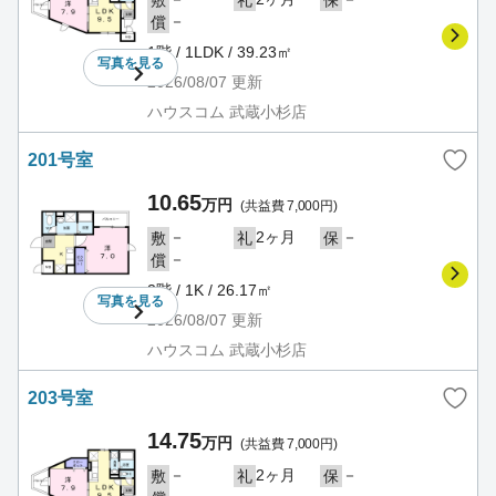
敷
礼
保
－
償
1階 / 1LDK / 39.23㎡
写真を
見る
2026/08/07
更新
ハウスコム 武蔵小杉店
201号室
10.65
万円
(共益費 7,000円)
－
2ヶ月
－
敷
礼
保
－
償
2階 / 1K / 26.17㎡
写真を
見る
2026/08/07
更新
ハウスコム 武蔵小杉店
203号室
14.75
万円
(共益費 7,000円)
－
2ヶ月
－
敷
礼
保