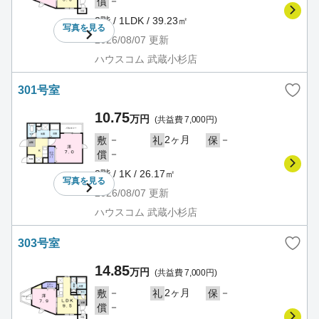
－
償
2階 / 1LDK / 39.23㎡
写真を
見る
2026/08/07
更新
ハウスコム 武蔵小杉店
301号室
10.75
万円
(共益費 7,000円)
－
2ヶ月
－
敷
礼
保
－
償
3階 / 1K / 26.17㎡
写真を
見る
2026/08/07
更新
ハウスコム 武蔵小杉店
303号室
14.85
万円
(共益費 7,000円)
－
2ヶ月
－
敷
礼
保
－
償