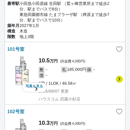
最寄駅
小田急小田原線 生田駅 （鷲ヶ峰営業所まで徒歩2
分、駅までバスで8分）
東急田園都市線 たまプラーザ駅 （稗原まで徒歩7
分、駅までバスで10分）
築年月
2027年1月
構造
木造
階数
地上3階
101号室
10.5
万円
(共益費 4,000円)
－
185,000円
－
敷
礼
保
－
償
1階 / 1LDK / 46.58㎡
写真を
見る
2026/08/07
更新
ハウスコム 武蔵小杉店
102号室
10.3
万円
(共益費 4,000円)