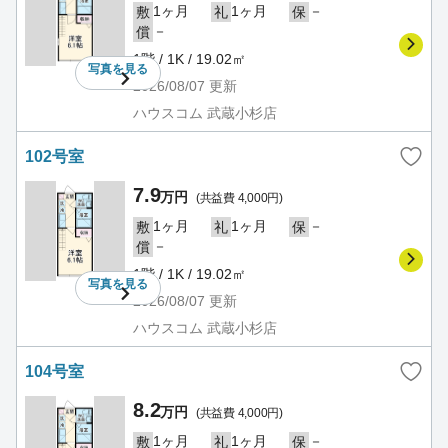
1ヶ月
1ヶ月
－
敷
礼
保
－
償
1階 / 1K / 19.02㎡
写真を
見る
2026/08/07
更新
ハウスコム 武蔵小杉店
102号室
7.9
万円
(共益費 4,000円)
1ヶ月
1ヶ月
－
敷
礼
保
－
償
1階 / 1K / 19.02㎡
写真を
見る
2026/08/07
更新
ハウスコム 武蔵小杉店
104号室
8.2
万円
(共益費 4,000円)
1ヶ月
1ヶ月
－
敷
礼
保