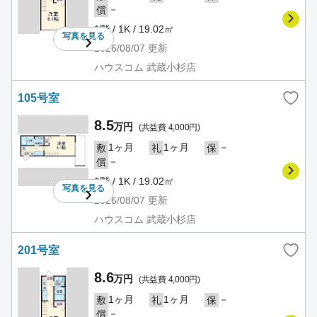
－
償
1階 / 1K / 19.02㎡
写真を
見る
2026/08/07
更新
ハウスコム 武蔵小杉店
105号室
8.5
万円
(共益費 4,000円)
1ヶ月
1ヶ月
－
敷
礼
保
－
償
1階 / 1K / 19.02㎡
写真を
見る
2026/08/07
更新
ハウスコム 武蔵小杉店
201号室
8.6
万円
(共益費 4,000円)
1ヶ月
1ヶ月
－
敷
礼
保
－
償