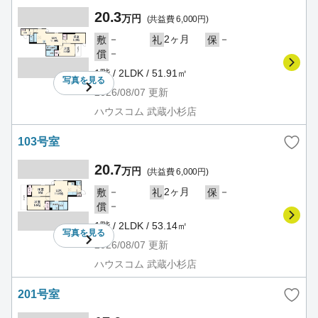
20.3
万円
(共益費 6,000円)
－
2ヶ月
－
敷
礼
保
－
償
1階 / 2LDK / 51.91㎡
写真を
見る
2026/08/07
更新
ハウスコム 武蔵小杉店
103号室
20.7
万円
(共益費 6,000円)
－
2ヶ月
－
敷
礼
保
－
償
1階 / 2LDK / 53.14㎡
写真を
見る
2026/08/07
更新
ハウスコム 武蔵小杉店
201号室