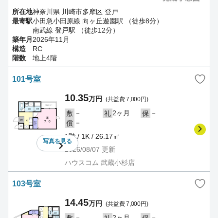
所在地
神奈川県 川崎市多摩区 登戸
最寄駅
小田急小田原線 向ヶ丘遊園駅 （徒歩8分）
南武線 登戸駅 （徒歩12分）
築年月
2026年11月
構造
RC
階数
地上4階
101号室
10.35
万円
(共益費 7,000円)
－
2ヶ月
－
敷
礼
保
－
償
1階 / 1K / 26.17㎡
写真を
見る
2026/08/07
更新
ハウスコム 武蔵小杉店
103号室
14.45
万円
(共益費 7,000円)
－
2ヶ月
－