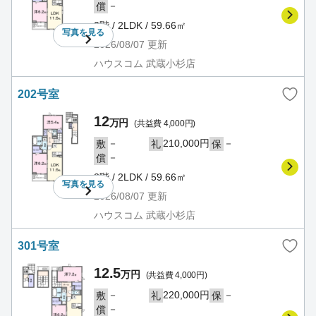
－
償
2階 / 2LDK / 59.66㎡
写真を
見る
2026/08/07
更新
ハウスコム 武蔵小杉店
202号室
12
万円
(共益費 4,000円)
－
210,000円
－
敷
礼
保
－
償
2階 / 2LDK / 59.66㎡
写真を
見る
2026/08/07
更新
ハウスコム 武蔵小杉店
301号室
12.5
万円
(共益費 4,000円)
－
220,000円
－
敷
礼
保
－
償