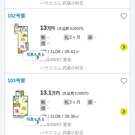
ハウスコム 武蔵小杉店
102号室
13
万円
(共益費 6,000円)
－
2ヶ月
－
敷
礼
保
－
償
1階 / 1LDK / 39.41㎡
写真を
見る
2026/08/07
更新
ハウスコム 武蔵小杉店
103号室
13.1
万円
(共益費 6,000円)
－
2ヶ月
－
敷
礼
保
－
償
1階 / 1LDK / 39.36㎡
写真を
見る
2026/08/07
更新
ハウスコム 武蔵小杉店