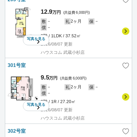
12.9
万円
(共益費 6,000円)
－
2ヶ月
－
敷
礼
保
－
償
2階 / 1LDK / 37.52㎡
写真を
見る
2026/08/07
更新
ハウスコム 武蔵小杉店
301号室
9.5
万円
(共益費 6,000円)
－
2ヶ月
－
敷
礼
保
－
償
3階 / 1R / 27.20㎡
写真を
見る
2026/08/07
更新
ハウスコム 武蔵小杉店
302号室