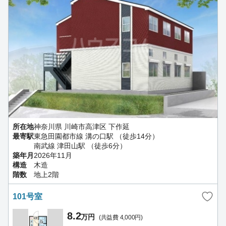
所在地
神奈川県 川崎市高津区 下作延
最寄駅
東急田園都市線 溝の口駅 （徒歩14分）
南武線 津田山駅 （徒歩6分）
築年月
2026年11月
構造
木造
階数
地上2階
101号室
8.2
万円
(共益費 4,000円)