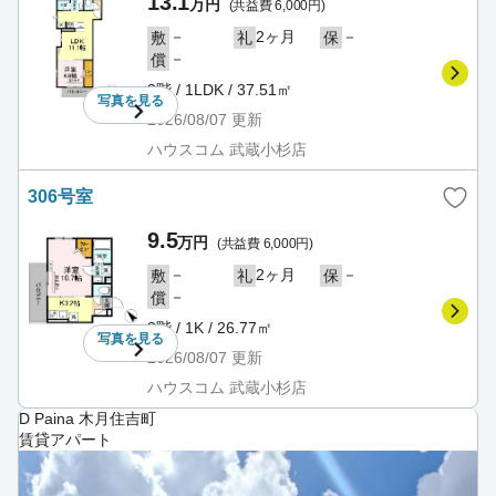
13.1
万円
(共益費 6,000円)
－
2ヶ月
－
敷
礼
保
－
償
3階 / 1LDK / 37.51㎡
写真を
見る
2026/08/07
更新
ハウスコム 武蔵小杉店
306号室
9.5
万円
(共益費 6,000円)
－
2ヶ月
－
敷
礼
保
－
償
3階 / 1K / 26.77㎡
写真を
見る
2026/08/07
更新
ハウスコム 武蔵小杉店
D Paina 木月住吉町
賃貸アパート