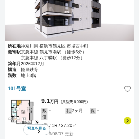
所在地
神奈川県 横浜市鶴見区 市場西中町
最寄駅
京急本線 鶴見市場駅 （徒歩5分）
京急本線 八丁畷駅 （徒歩12分）
築年月
2026年12月
構造
軽量鉄骨
階数
地上3階
101号室
9.1
万円
(共益費 6,000円)
－
2ヶ月
－
敷
礼
保
－
償
1階 / 1R / 27.20㎡
写真を
見る
2026/08/07
更新