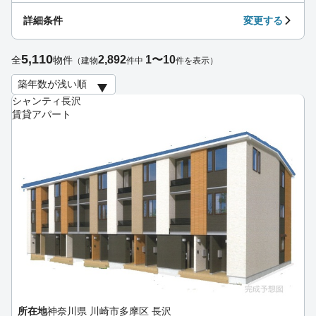
詳細条件
変更する
5,110
2,892
1〜10
全
物件
（建物
件中
件を表示）
シャンティ長沢
賃貸アパート
所在地
神奈川県 川崎市多摩区 長沢