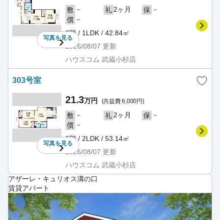
－
2ヶ月
－
敷
礼
保
－
償
3階 / 1LDK / 42.84㎡
写真を
見る
2026/08/07
更新
ハウスコム 武蔵小杉店
303号室
21.3
万円
(共益費 6,000円)
－
2ヶ月
－
敷
礼
保
－
償
3階 / 2LDK / 53.14㎡
写真を
見る
2026/08/07
更新
ハウスコム 武蔵小杉店
アザーレ・キュリオス溝の口
賃貸アパート