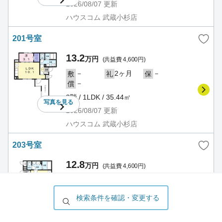
2026/08/07
更新
ハウスコム 武蔵小杉店
201号室
13.2
万円
(共益費 4,600円)
－
2ヶ月
－
敷
礼
保
－
償
2階 / 1LDK / 35.44㎡
写真を
見る
2026/08/07
更新
ハウスコム 武蔵小杉店
203号室
12.8
万円
(共益費 4,600円)
－
2ヶ月
－
敷
礼
保
－
償
検索条件を確認・変更する
2階 / 1LDK / 32.01㎡
写真を
見る
2026/08/07
更新