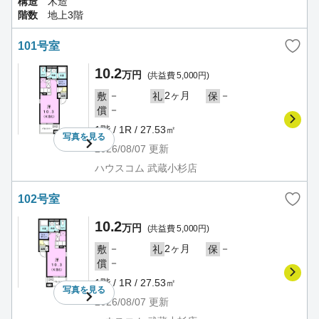
構造
木造
階数
地上3階
101号室
10.2
万円
(共益費 5,000円)
－
2ヶ月
－
敷
礼
保
－
償
1階 / 1R / 27.53㎡
写真を
見る
2026/08/07
更新
ハウスコム 武蔵小杉店
102号室
10.2
万円
(共益費 5,000円)
－
2ヶ月
－
敷
礼
保
－
償
1階 / 1R / 27.53㎡
写真を
見る
2026/08/07
更新