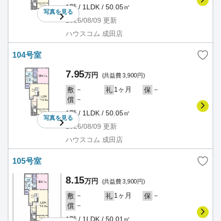
1階 / 1LDK / 50.05㎡
写真を
見る
2026/08/09
更新
ハウスコム 成田店
104号室
7.95
万円
(共益費 3,900円)
－
1ヶ月
－
敷
礼
保
－
償
1階 / 1LDK / 50.05㎡
写真を
見る
2026/08/09
更新
ハウスコム 成田店
105号室
8.15
万円
(共益費 3,900円)
－
1ヶ月
－
敷
礼
保
－
償
1階 / 1LDK / 50.01㎡