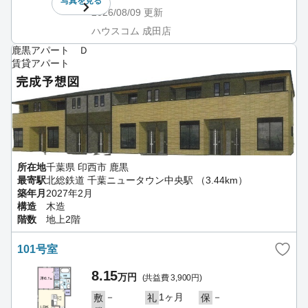
写真を
見る
2026/08/09
更新
ハウスコム 成田店
鹿黒アパート Ｄ
賃貸アパート
所在地
千葉県 印西市 鹿黒
最寄駅
北総鉄道 千葉ニュータウン中央駅 （3.44km）
築年月
2027年2月
構造
木造
階数
地上2階
101号室
8.15
万円
(共益費 3,900円)
－
1ヶ月
－
敷
礼
保