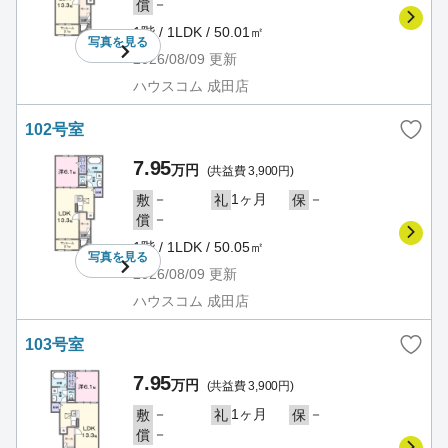
－
償
1階 / 1LDK / 50.01㎡
写真を
見る
2026/08/09
更新
ハウスコム 成田店
102号室
7.95
万円
(共益費 3,900円)
－
1ヶ月
－
敷
礼
保
－
償
1階 / 1LDK / 50.05㎡
写真を
見る
2026/08/09
更新
ハウスコム 成田店
103号室
7.95
万円
(共益費 3,900円)
－
1ヶ月
－
敷
礼
保
－
償