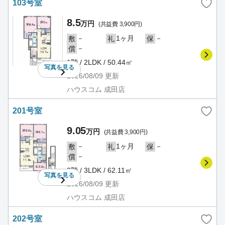
103号室
8.5
万円
(共益費 3,900円)
－
1ヶ月
－
敷
礼
保
－
償
1階 / 2LDK / 50.44㎡
写真を
見る
2026/08/09
更新
ハウスコム 成田店
201号室
9.05
万円
(共益費 3,900円)
－
1ヶ月
－
敷
礼
保
－
償
2階 / 3LDK / 62.11㎡
写真を
見る
2026/08/09
更新
ハウスコム 成田店
202号室