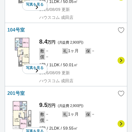
1階 / 1LDK / 50.05㎡
写真を
見る
2026/08/09
更新
ハウスコム 成田店
104号室
8.4
万円
(共益費 2,900円)
－
1ヶ月
－
敷
礼
保
－
償
1階 / 1LDK / 50.01㎡
写真を
見る
2026/08/09
更新
ハウスコム 成田店
201号室
9.5
万円
(共益費 2,900円)
－
1ヶ月
－
敷
礼
保
－
償
2階 / 2LDK / 59.55㎡
写真を
見る