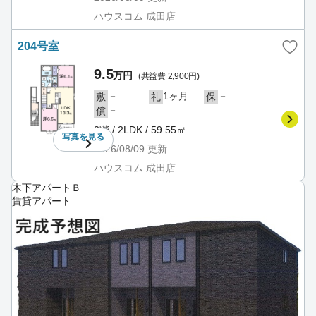
ハウスコム 成田店
204号室
9.5
万円
(共益費 2,900円)
－
1ヶ月
－
敷
礼
保
－
償
2階 / 2LDK / 59.55㎡
写真を
見る
2026/08/09
更新
ハウスコム 成田店
木下アパートＢ
賃貸アパート