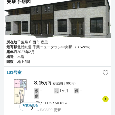
所在地
千葉県 印西市 鹿黒
最寄駅
北総鉄道 千葉ニュータウン中央駅 （3.52km）
築年月
2027年2月
構造
木造
階数
地上2階
101号室
8.15
万円
(共益費 3,900円)
－
1ヶ月
－
敷
礼
保
－
償
1階 / 1LDK / 50.01㎡
写真を
見る
2026/08/09
更新