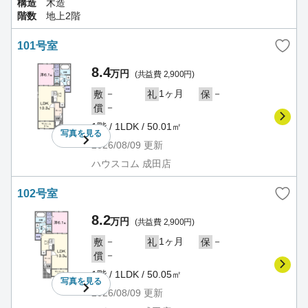
構造
木造
階数
地上2階
101号室
8.4
万円
(共益費 2,900円)
－
1ヶ月
－
敷
礼
保
－
償
1階 / 1LDK / 50.01㎡
写真を
見る
2026/08/09
更新
ハウスコム 成田店
102号室
8.2
万円
(共益費 2,900円)
－
1ヶ月
－
敷
礼
保
－
償
1階 / 1LDK / 50.05㎡
写真を
見る
2026/08/09
更新