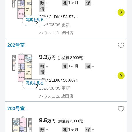
－
1ヶ月
－
敷
礼
保
－
償
2階 / 2LDK / 58.57㎡
写真を
見る
2026/08/09
更新
ハウスコム 成田店
202号室
9.3
万円
(共益費 2,900円)
－
1ヶ月
－
敷
礼
保
－
償
2階 / 2LDK / 58.60㎡
写真を
見る
2026/08/09
更新
ハウスコム 成田店
203号室
9.5
万円
(共益費 2,900円)
－
1ヶ月
－
敷
礼
保