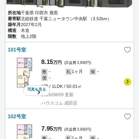
所在地
千葉県 印西市 鹿黒
最寄駅
北総鉄道 千葉ニュータウン中央駅 （3.52km）
築年月
2027年2月
構造
木造
階数
地上2階
101号室
8.15
万円
(共益費 3,900円)
－
1ヶ月
－
敷
礼
保
－
償
1階 / 1LDK / 50.01㎡
写真を
見る
2026/08/09
更新
ハウスコム 成田店
102号室
7.95
万円
(共益費 3,900円)
－
1ヶ月
－
敷
礼
保