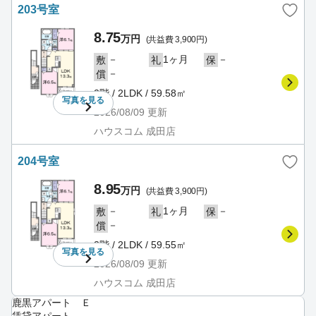
203号室
8.75
万円
(共益費 3,900円)
－
1ヶ月
－
敷
礼
保
－
償
2階 / 2LDK / 59.58㎡
写真を
見る
2026/08/09
更新
ハウスコム 成田店
204号室
8.95
万円
(共益費 3,900円)
－
1ヶ月
－
敷
礼
保
－
償
2階 / 2LDK / 59.55㎡
写真を
見る
2026/08/09
更新
ハウスコム 成田店
鹿黒アパート Ｅ
賃貸アパート