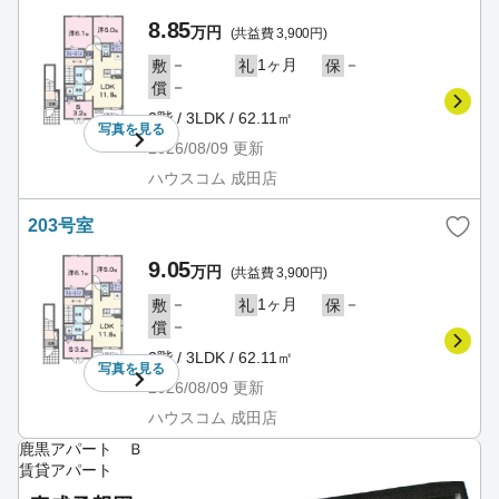
8.85
万円
(共益費 3,900円)
－
1ヶ月
－
敷
礼
保
－
償
2階 / 3LDK / 62.11㎡
写真を
見る
2026/08/09
更新
ハウスコム 成田店
203号室
9.05
万円
(共益費 3,900円)
－
1ヶ月
－
敷
礼
保
－
償
2階 / 3LDK / 62.11㎡
写真を
見る
2026/08/09
更新
ハウスコム 成田店
鹿黒アパート Ｂ
賃貸アパート