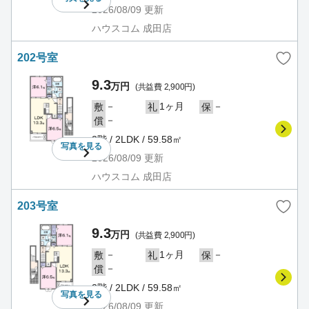
2026/08/09
更新
ハウスコム 成田店
202号室
9.3
万円
(共益費 2,900円)
－
1ヶ月
－
敷
礼
保
－
償
2階 / 2LDK / 59.58㎡
写真を
見る
2026/08/09
更新
ハウスコム 成田店
203号室
9.3
万円
(共益費 2,900円)
－
1ヶ月
－
敷
礼
保
－
償
2階 / 2LDK / 59.58㎡
写真を
見る
2026/08/09
更新