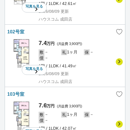
1階 / 1LDK / 42.61㎡
写真を
見る
2026/08/09
更新
ハウスコム 成田店
102号室
7.4
万円
(共益費 3,900円)
－
1ヶ月
－
敷
礼
保
－
償
1階 / 1LDK / 41.49㎡
写真を
見る
2026/08/09
更新
ハウスコム 成田店
103号室
7.6
万円
(共益費 3,900円)
－
1ヶ月
－
敷
礼
保
－
償
1階 / 1LDK / 42.07㎡