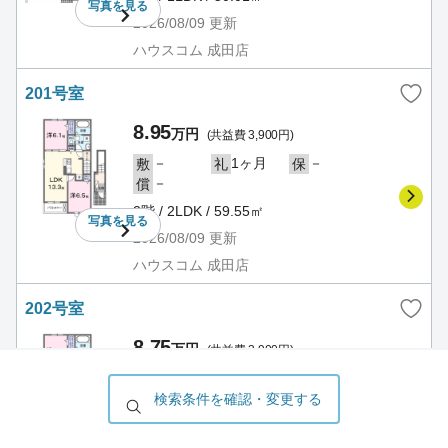
写真を
見る
2026/08/09
更新
ハウスコム 成田店
201号室
8.95
万円
(共益費 3,900円)
－
1ヶ月
－
敷
礼
保
－
償
2階 / 2LDK / 59.55㎡
写真を
見る
2026/08/09
更新
ハウスコム 成田店
202号室
8.75
万円
(共益費 3,900円)
－
1ヶ月
－
敷
礼
保
－
検索条件を確認・変更する
償
2階 / 2LDK / 59.58㎡
写真を
見る