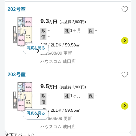
202号室
9.3
万円
(共益費 2,900円)
－
1ヶ月
－
敷
礼
保
－
償
2階 / 2LDK / 59.58㎡
写真を
見る
2026/08/09
更新
ハウスコム 成田店
203号室
9.5
万円
(共益費 2,900円)
－
1ヶ月
－
敷
礼
保
－
償
2階 / 2LDK / 59.55㎡
写真を
見る
2026/08/09
更新
ハウスコム 成田店
木下アパートＣ