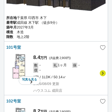
所在地
千葉県 印西市 木下
最寄駅
成田線 木下駅 （徒歩9分）
築年月
2027年3月
構造
木造
階数
地上2階
101号室
8.4
万円
(共益費 2,900円)
－
1ヶ月
－
敷
礼
保
－
償
1階 / 1LDK / 50.14㎡
写真を
見る
2026/08/09
更新
ハウスコム 成田店
102号室
8.2
万円
(共益費 2,900円)