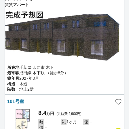
賃貸アパート
所在地
千葉県 印西市 木下
最寄駅
成田線 木下駅 （徒歩8分）
築年月
2027年3月
構造
木造
階数
地上2階
101号室
8.4
万円
(共益費 2,900円)
－
1ヶ月
－
敷
礼
保
－
償