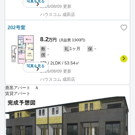
写真を
見る
2026/08/09
更新
ハウスコム 成田店
202号室
8.2
万円
(共益費 3,900円)
－
1ヶ月
－
敷
礼
保
－
償
2階 / 2LDK / 53.54㎡
写真を
見る
2026/08/09
更新
ハウスコム 成田店
鹿黒アパート Ａ
賃貸アパート