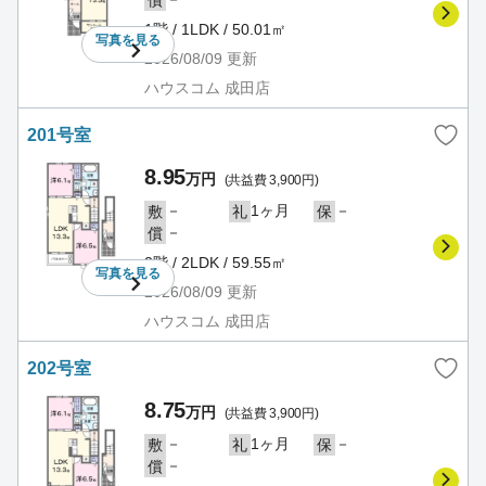
償
1階 / 1LDK / 50.01㎡
写真を
見る
2026/08/09
更新
ハウスコム 成田店
201号室
8.95
万円
(共益費 3,900円)
－
1ヶ月
－
敷
礼
保
－
償
2階 / 2LDK / 59.55㎡
写真を
見る
2026/08/09
更新
ハウスコム 成田店
202号室
8.75
万円
(共益費 3,900円)
－
1ヶ月
－
敷
礼
保
－
償