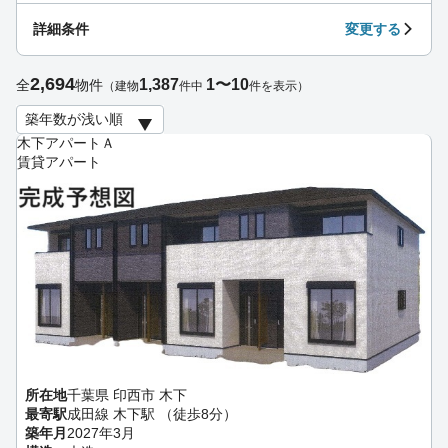
詳細条件
変更する
2,694
1,387
1〜10
全
物件
（建物
件中
件を表示）
木下アパートＡ
賃貸アパート
所在地
千葉県 印西市 木下
最寄駅
成田線 木下駅 （徒歩8分）
築年月
2027年3月