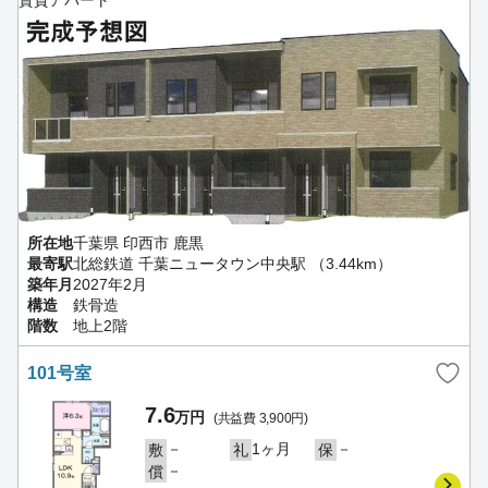
所在地
千葉県 印西市 鹿黒
最寄駅
北総鉄道 千葉ニュータウン中央駅 （3.44km）
築年月
2027年2月
構造
鉄骨造
階数
地上2階
101号室
7.6
万円
(共益費 3,900円)
－
1ヶ月
－
敷
礼
保
－
償