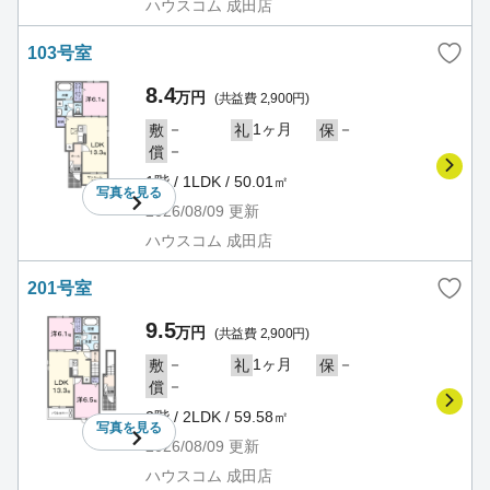
ハウスコム 成田店
103号室
8.4
万円
(共益費 2,900円)
－
1ヶ月
－
敷
礼
保
－
償
1階 / 1LDK / 50.01㎡
写真を
見る
2026/08/09
更新
ハウスコム 成田店
201号室
9.5
万円
(共益費 2,900円)
－
1ヶ月
－
敷
礼
保
－
償
2階 / 2LDK / 59.58㎡
写真を
見る
2026/08/09
更新
ハウスコム 成田店