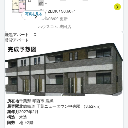
－
償
2階 / 2LDK / 58.60㎡
写真を
見る
2026/08/09
更新
ハウスコム 成田店
鹿黒アパート Ｃ
賃貸アパート
所在地
千葉県 印西市 鹿黒
最寄駅
北総鉄道 千葉ニュータウン中央駅 （3.52km）
築年月
2027年2月
構造
木造
階数
地上2階