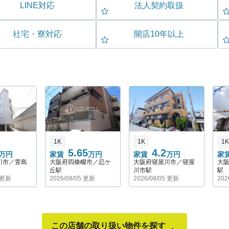
LINE対応
法人契約取扱
社宅・寮対応
開店10年以上
1K
1K
1K
5.65
4.2
万円
家賃
万円
家賃
万円
家
川市／萱島
大阪府四條畷市／忍ケ
大阪府寝屋川市／寝屋
大
丘駅
川市駅
駅
5 更新
2026/08/05 更新
2026/08/05 更新
202
この店舗の取り扱い物件を探す