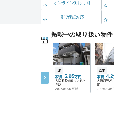
オンライン対応可能
賃貸保証対応
掲載中の取り扱い物件
1K
2DK
5.95
4.2
家賃
万円
家賃
大阪府四條畷市／忍ケ
大阪府寝屋
丘駅
駅
2026/08/05 更新
2026/08/0