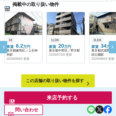
こに行くにも本当に便利な駅です。
掲載中の取り扱い物件
性の店舗が多く、住んでいて楽しい街
西武新宿線【上井草駅・井荻駅・上井草駅】中央線と比べて家
中央線の他の駅でもお気軽にご相談ください。
賃相場も安くなり、中央線までもバスで出てこれますので、月
の家賃をおさえたい方にお勧めです
皆様のご来店、心よりお待ちしております。
丸の内線南阿佐ヶ谷駅：区役所が目の前、中央線までも歩いて
いける距離です。商店街も充実しており、中杉通りのケヤキ並
木の雰囲気も良い所です！
井の頭線浜田山駅：高級住宅街が並ぶ、落ち着いた街。商店街
1K
1LDK
3LDK
が充実しており買い物も便利！
6.2
20
34
家賃
万円
家賃
万円
家賃
万円
東京都練馬区／上石神
東京都中野区／野方駅
東京都武蔵野市
井駅
2026/07/28 更新
頭公園駅
2026/08/04 更新
2026/08/03 更新
この店舗の取り扱い物件を探す
来店予約する
問い合わせ