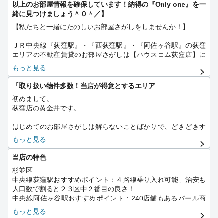
以上のお部屋情報を確保しています！納得の『Only one』を一
緒に見つけましょう＾０＾／】
【私たちと一緒にたのしいお部屋さがしをしませんか！】
ＪＲ中央線『荻窪駅』・『西荻窪駅』・『阿佐ヶ谷駅』の荻窪
エリアの不動産賃貸のお部屋さがしは【ハウスコム荻窪店】に
おまかせください！
もっと見る
また、ＪＲ中央線・東京メトロ丸の内線・西武新宿線・京王井
の頭線の各駅の不動産賃貸のご紹介もおまかせください！
「取り扱い物件多数！当店が得意とするエリア
初めまして。
駅直結ルミネもありお買い物も便利です♪
荻窪店の黄金井です。
又、公園や緑も多く安心して子育てができます♪
はじめてのお部屋さがしは解らないことばかりで、どきどきす
『荻窪駅』はJR中央線の快速停車駅ですが、銀座や大手町へも
るものです！
1本で行ける東京メトロ丸ノ内線の始発駅でもあります。朝の
もっと見る
通勤時も楽に座れる事が荻窪の人たちの密かな自慢。
私たちは『たのしいお部屋さがし』をモットーにしておりま
さらに東京メトロ東西線が乗り入れ、神楽坂や日本橋へのアク
当店の特色
す。
セスも便利です。
杉並区
わからないことなどありましたら、お気軽にお申しつけくださ
中央線荻窪駅おすすめポイント：４路線乗り入れ可能、治安も
いませ。
人口数で割ると２３区中２番目の良さ！
中央線阿佐ヶ谷駅おすすめポイント：240店舗もあるパール商
荻窪駅周辺は魅力的なお店や施設がたくさんあります。
店街が魅力の街
中央線、総武線、東西線、丸ノ内線と路線も充実しており、ど
もっと見る
中央線西荻窪駅おすすめポイント：飲食店、雑貨店等独特の感