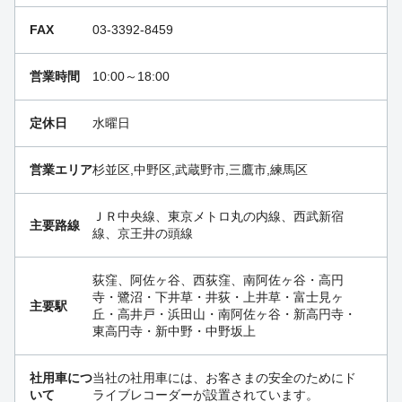
FAX
03-3392-8459
営業時間
10:00～18:00
定休日
水曜日
営業エリア
杉並区,中野区,武蔵野市,三鷹市,練馬区
ＪＲ中央線、東京メトロ丸の内線、西武新宿
主要路線
線、京王井の頭線
荻窪、阿佐ヶ谷、西荻窪、南阿佐ヶ谷・高円
寺・鷺沼・下井草・井荻・上井草・富士見ヶ
主要駅
丘・高井戸・浜田山・南阿佐ヶ谷・新高円寺・
東高円寺・新中野・中野坂上
社用車につ
当社の社用車には、お客さまの安全のためにド
いて
ライブレコーダーが設置されています。