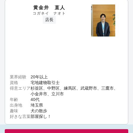
黄金井 直人
コガネイ ナオト
店長
おはようございます！ハウスコム荻窪店です。ここ
数日で一気に冷え込み、雨の日も多く憂鬱ではあり
ますが、荻窪店は元気に営業中です！年内のお引越
しを考えていらっしゃる皆様はぜひご相談ください
ませ♪ #ハウスコム #荻窪 [荻窪店]
09:43 am Oct
25th
おはようございます☀ハウスコム荻窪店です！3連休
最終日です！連休はお部屋探しをされるお客様も多
業界経験
20年以上
く、物件の動きが激しくなります。気になるお部屋
資格
宅地建物取引士
があるお客様、内見したいお部屋があるお客様はぜ
得意エリア
杉並区、中野区、練馬区、武蔵野市、三鷹市、
ひ当店にお問い合わせ、ご来店くださいませ！お待
小金井市、立川市
ちしております。 [荻窪店]
09:33 am Oct 13th
年齢
40代
出身地
埼玉県
趣味
犬の散歩
好きな言葉
部屋探し！
おはようございます！ハウスコム荻窪店です！１０
月の３連休を利用して、自分に合った理想のお部屋