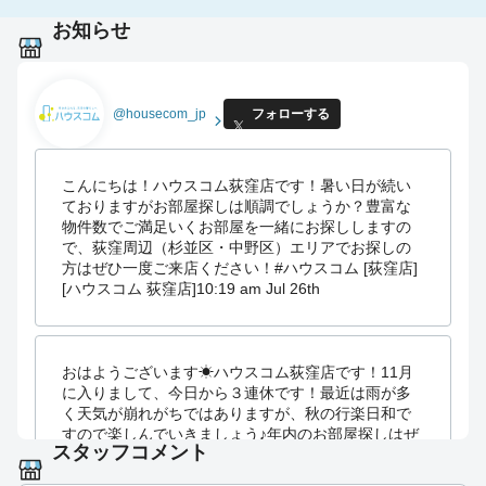
お知らせ
@housecom_jp
フォローする
こんにちは！ハウスコム荻窪店です！暑い日が続い
ておりますがお部屋探しは順調でしょうか？豊富な
物件数でご満足いくお部屋を一緒にお探ししますの
で、荻窪周辺（杉並区・中野区）エリアでお探しの
方はぜひ一度ご来店ください！#ハウスコム [荻窪店]
[ハウスコム 荻窪店]
10:19 am Jul 26th
おはようございます☀ハウスコム荻窪店です！11月
に入りまして、今日から３連休です！最近は雨が多
く天気が崩れがちではありますが、秋の行楽日和で
すので楽しんでいきましょう♪年内のお部屋探しはぜ
スタッフコメント
ひ当店にお越しくださいませ！ #ハウスコム [荻窪
店]
10:05 am Nov 1st