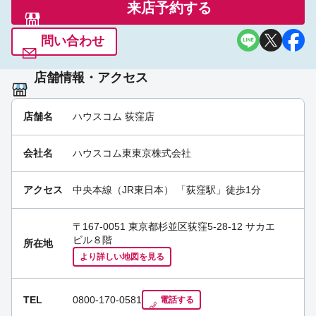
を見つけませんか？年明けは大変混む時期になりま
来店予約する
すので、今がチャンスです！お問い合わせ、ご来店
お待ちしております✨ #ハウスコム #荻窪 [荻窪
問い合わせ
店]
09:54 am Oct 12th
店舗情報・アクセス
店舗名
ハウスコム 荻窪店
会社名
ハウスコム東東京株式会社
アクセス
中央本線（JR東日本）
「
荻窪駅
」徒歩1分
〒167-0051 東京都杉並区荻窪5-28-12 サカエ
ビル８階
所在地
より詳しい地図を見る
TEL
0800-170-0581
電話する