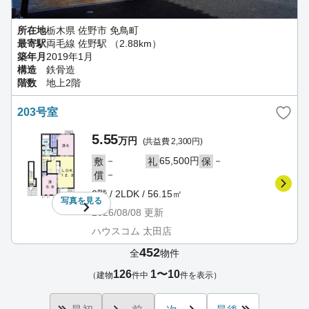
所在地
栃木県 佐野市 免鳥町
最寄駅
両毛線 佐野駅 （2.88km）
築年月
2019年1月
構造
鉄骨造
階数
地上2階
203号室
5.55
万円
(共益費 2,300円)
－
65,500円
－
敷
礼
保
－
償
2階 / 2LDK / 56.15㎡
写真を
見る
2026/08/08
更新
ハウスコム 太田店
452
全
物件
126
1〜10
（建物
件中
件を表示）