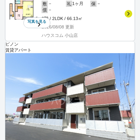
－
1ヶ月
－
敷
礼
保
－
償
2階 / 2LDK / 66.13㎡
写真を
見る
2026/08/08
更新
ハウスコム 小山店
ピノン
賃貸アパート