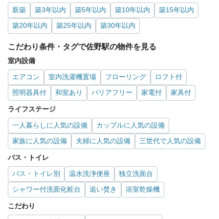
新築
築3年以内
築5年以内
築10年以内
築15年以内
築20年以内
築25年以内
築30年以内
こだわり条件・タグで佐野駅の物件を見る
室内設備
エアコン
室内洗濯機置場
フローリング
ロフト付
照明器具付
和室あり
バリアフリー
家電付
家具付
ライフステージ
一人暮らしに人気の設備
カップルに人気の設備
家族に人気の設備
夫婦に人気の設備
三世代で人気の設備
バス・トイレ
バス・トイレ別
温水洗浄便座
独立洗面台
シャワー付洗面化粧台
追い焚き
浴室乾燥機
こだわり