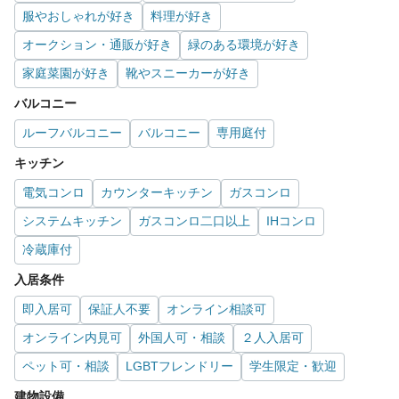
服やおしゃれが好き
料理が好き
オークション・通販が好き
緑のある環境が好き
家庭菜園が好き
靴やスニーカーが好き
バルコニー
ルーフバルコニー
バルコニー
専用庭付
キッチン
電気コンロ
カウンターキッチン
ガスコンロ
システムキッチン
ガスコンロ二口以上
IHコンロ
冷蔵庫付
入居条件
即入居可
保証人不要
オンライン相談可
オンライン内見可
外国人可・相談
２人入居可
ペット可・相談
LGBTフレンドリー
学生限定・歓迎
建物設備