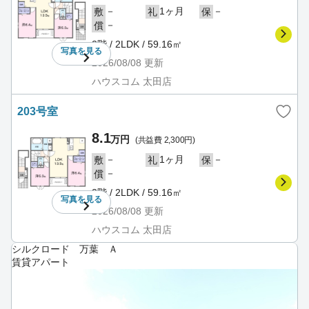
－
1ヶ月
－
敷
礼
保
－
償
2階 / 2LDK / 59.16㎡
写真を
見る
2026/08/08
更新
ハウスコム 太田店
203号室
8.1
万円
(共益費 2,300円)
－
1ヶ月
－
敷
礼
保
－
償
2階 / 2LDK / 59.16㎡
写真を
見る
2026/08/08
更新
ハウスコム 太田店
シルクロード 万葉 Ａ
賃貸アパート