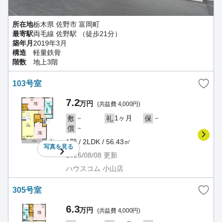
所在地
栃木県 佐野市 富岡町
最寄駅
両毛線 佐野駅 （徒歩21分）
築年月
2019年3月
構造
軽量鉄骨
階数
地上3階
103号室
7.2
万円
(共益費 4,000円)
－
1ヶ月
－
敷
礼
保
－
償
1階 / 2LDK / 56.43㎡
写真を
見る
2026/08/08
更新
ハウスコム 小山店
305号室
6.3
万円
(共益費 4,000円)