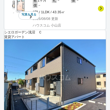
1ヶ月
－
－
敷
礼
保
－
償
2階 / 1LDK / 43.35㎡
写真を
見る
2026/08/08
更新
ハウスコム 小山店
シエロガーデン浅沼 Ｃ
賃貸アパート