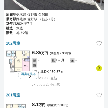
所在地
栃木県 佐野市 久保町
最寄駅
両毛線 佐野駅 （徒歩7分）
築年月
2024年7月
構造
木造
階数
地上2階
102号室
6.85
万円
(共益費 2,300円)
－
1ヶ月
－
敷
礼
保
－
償
1階 / 1LDK / 50.87㎡
写真を
見る
2026/08/08
更新
ハウスコム 小山店
201号室
8.1
万円
(共益費 2,300円)