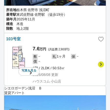
所在地
栃木県 佐野市 浅沼町
最寄駅
東武佐野線 佐野駅 （徒歩19分）
築年月
2025年11月
構造
木造
階数
地上2階
103号室
7.6
万円
(共益費 2,900円)
－
1ヶ月
－
敷
礼
保
－
償
1階 / 2LDK / 50.53㎡
写真を
見る
2026/08/08
更新
ハウスコム 小山店
シエロガーデン浅沼 Ｂ
賃貸アパート