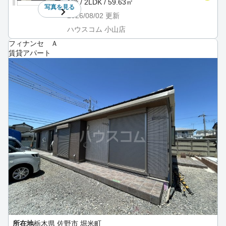
1階 / 2LDK / 59.63㎡
写真を
見る
2026/08/02
更新
ハウスコム 小山店
フィナンセ Ａ
賃貸アパート
所在地
栃木県 佐野市 堀米町