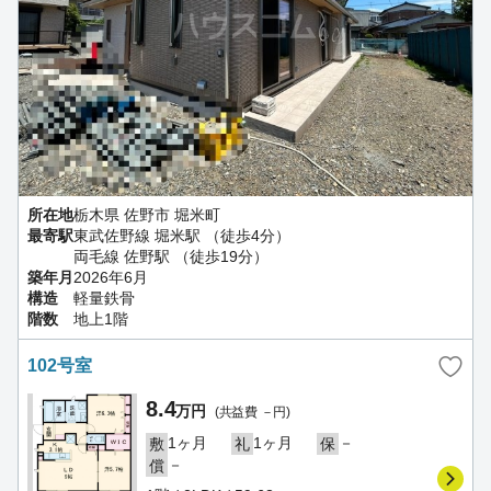
所在地
栃木県 佐野市 堀米町
最寄駅
東武佐野線 堀米駅 （徒歩4分）
両毛線 佐野駅 （徒歩19分）
築年月
2026年6月
構造
軽量鉄骨
階数
地上1階
102号室
8.4
万円
(共益費 －円)
1ヶ月
1ヶ月
－
敷
礼
保
－
償