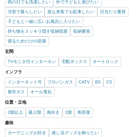
雨の日でも洗濯したい
外で子どもと遊びたい
洋室で暮らしたい
急な来客でも駐車したい
日当たり重視
子どもと一緒に広いお風呂に入りたい
持ち物をスッキリ隠す収納部屋
収納重視
寝るためだけの部屋
玄関
TVモニタ付インターホン
宅配ボックス
オートロック
インフラ
インターネット可
プロパンガス
CATV
BS
CS
都市ガス
オール電化
位置・立地
2階以上
最上階
南向き
1階
角部屋
趣味
ガーデニングが好き
推し活グッズを飾りたい