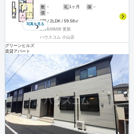
－
1ヶ月
－
敷
礼
保
－
償
2階 / 2LDK / 59.58㎡
写真を
見る
2026/08/08
更新
ハウスコム 小山店
グリーンヒルズ
賃貸アパート