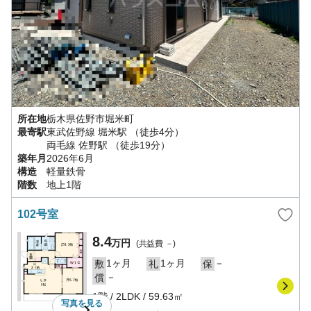
所在地
栃木県
佐野市
堀米町
最寄駅
東武佐野線
堀米駅
（徒歩4分）
両毛線
佐野駅
（徒歩19分）
築年月
2026年6月
構造
軽量鉄骨
階数
地上1階
102号室
8.4
万円
(共益費
－
)
1ヶ月
1ヶ月
－
敷
礼
保
－
償
1階
/
2LDK
/
59.63㎡
写真を
見る