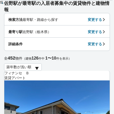
佐野駅が最寄駅の入居者募集中の賃貸物件と建物情
報
検索方法
最寄駅・路線から探す
変更する
最寄り駅
佐野駅（栃木県）
変更する
詳細条件
変更する
452
126
1〜10
全
物件
（建物
件中
件を表示）
フィナンセ Ｂ
賃貸アパート