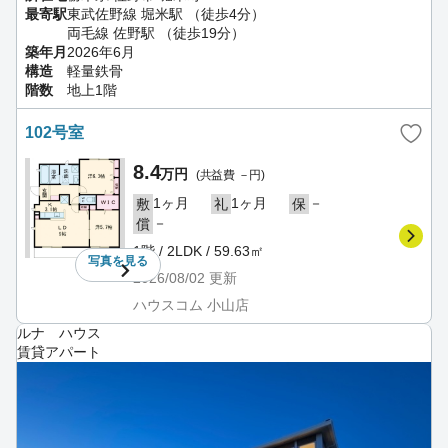
最寄駅
東武佐野線 堀米駅 （徒歩4分）
両毛線 佐野駅 （徒歩19分）
築年月
2026年6月
構造
軽量鉄骨
階数
地上1階
102号室
8.4
万円
(共益費 －円)
1ヶ月
1ヶ月
－
敷
礼
保
－
償
1階 / 2LDK / 59.63㎡
写真を
見る
2026/08/02
更新
ハウスコム 小山店
ルナ ハウス
賃貸アパート