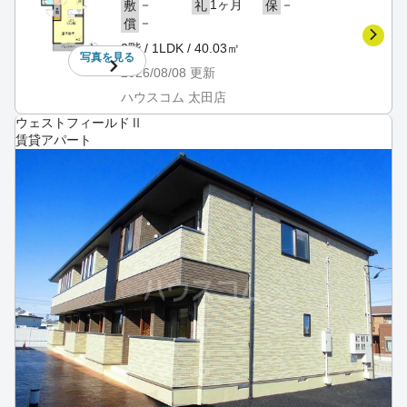
－
1ヶ月
－
敷
礼
保
－
償
3階 / 1LDK / 40.03㎡
写真を
見る
2026/08/08
更新
ハウスコム 太田店
ウェストフィールドⅡ
賃貸アパート