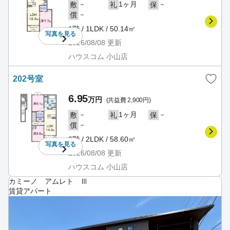
－
1ヶ月
－
敷
礼
保
－
償
1階 / 1LDK / 50.14㎡
写真を
見る
2026/08/08
更新
ハウスコム 小山店
202号室
6.95
万円
(共益費 2,900円)
－
1ヶ月
－
敷
礼
保
－
償
2階 / 2LDK / 58.60㎡
写真を
見る
2026/08/08
更新
ハウスコム 小山店
カミーノ アムレト Ⅲ
賃貸アパート