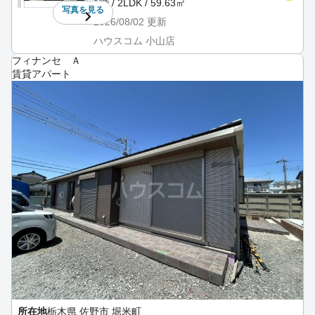
1階 / 2LDK / 59.63㎡
写真を
見る
2026/08/02
更新
ハウスコム 小山店
フィナンセ Ａ
賃貸アパート
所在地
栃木県 佐野市 堀米町