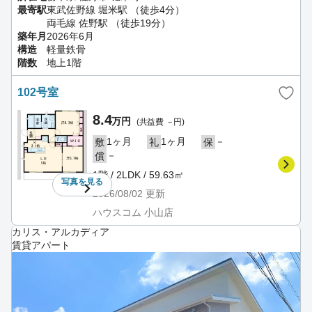
最寄駅
東武佐野線 堀米駅 （徒歩4分）
両毛線 佐野駅 （徒歩19分）
築年月
2026年6月
構造
軽量鉄骨
階数
地上1階
102号室
8.4
万円
(共益費 －円)
1ヶ月
1ヶ月
－
敷
礼
保
－
償
1階 / 2LDK / 59.63㎡
写真を
見る
2026/08/02
更新
ハウスコム 小山店
カリス・アルカディア
賃貸アパート