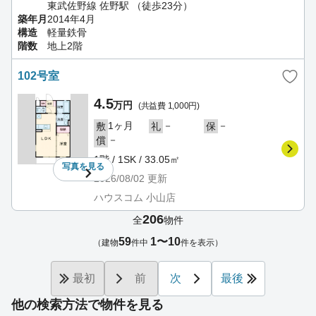
東武佐野線 佐野駅 （徒歩23分）
築年月
2014年4月
構造
軽量鉄骨
階数
地上2階
102号室
4.5
万円
(共益費 1,000円)
1ヶ月
－
－
敷
礼
保
－
償
1階 / 1SK / 33.05㎡
写真を
見る
2026/08/02
更新
ハウスコム 小山店
206
全
物件
59
1〜10
（建物
件中
件を表示）
最初
前
次
最後
他の検索方法で物件を見る