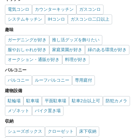
電気コンロ
カウンターキッチン
ガスコンロ
システムキッチン
IHコンロ
ガスコンロ二口以上
趣味
ガーデニングが好き
推し活グッズを飾りたい
服やおしゃれが好き
家庭菜園が好き
緑のある環境が好き
オークション・通販が好き
料理が好き
バルコニー
バルコニー
ルーフバルコニー
専用庭付
建物設備
駐輪場
駐車場
平面駐車場
駐車2台以上可
防犯カメラ
メゾネット
バイク置き場
収納
シューズボックス
クローゼット
床下収納