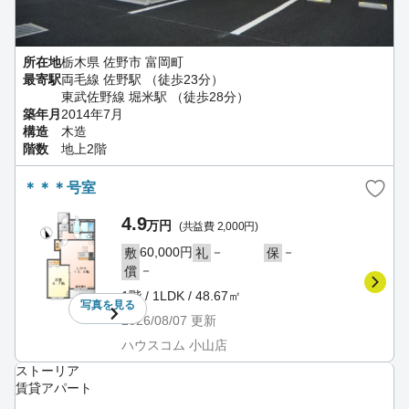
所在地
栃木県 佐野市 富岡町
最寄駅
両毛線 佐野駅 （徒歩23分）
東武佐野線 堀米駅 （徒歩28分）
築年月
2014年7月
構造
木造
階数
地上2階
＊＊＊号室
4.9
万円
(共益費 2,000円)
60,000円
－
－
敷
礼
保
－
償
1階 / 1LDK / 48.67㎡
写真を
見る
2026/08/07
更新
ハウスコム 小山店
ストーリア
賃貸アパート