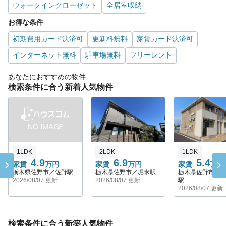
ウォークインクローゼット
全居室収納
お得な条件
初期費用カード決済可
更新料無料
家賃カード決済可
インターネット無料
駐車場無料
フリーレント
あなたにおすすめの物件
検索条件に合う新着人気物件
1LDK
2LDK
1LDK
4.9
6.9
5.4
家賃
万円
家賃
万円
家賃
万円
栃木県佐野市／佐野駅
栃木県佐野市／堀米駅
栃木県佐野市／
2026/08/07 更新
2026/08/07 更新
駅
2026/08/07 更新
検索条件に合う新築人気物件