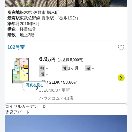
所在地
栃木県 佐野市 堀米町
最寄駅
東武佐野線 堀米駅 （徒歩15分）
築年月
2016年6月
構造
軽量鉄骨
階数
地上2階
102号室
6.9
万円
(共益費 5,000円)
－
1ヶ月
－
敷
礼
保
－
償
1階 / 2LDK / 53.60㎡
写真を
見る
2026/08/07
更新
ハウスコム 小山店
ロイヤルガーデン Ｄ
賃貸アパート