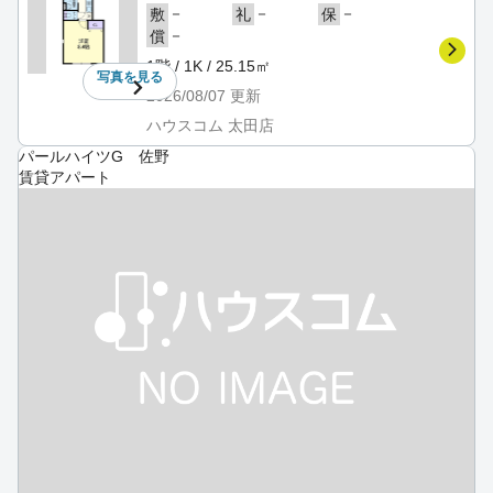
－
－
－
敷
礼
保
－
償
1階 / 1K / 25.15㎡
写真を
見る
2026/08/07
更新
ハウスコム 太田店
パールハイツG 佐野
賃貸アパート