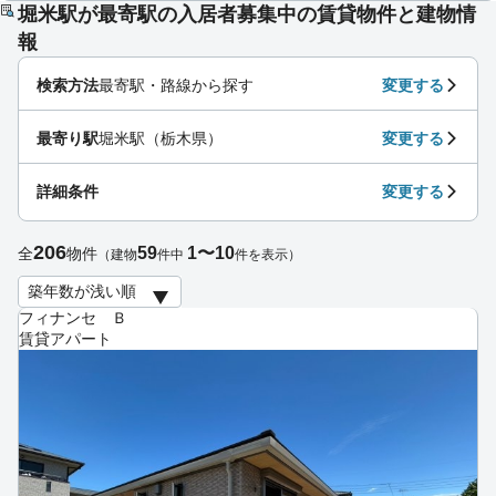
堀米駅が最寄駅の入居者募集中の賃貸物件と建物情
報
検索方法
最寄駅・路線から探す
変更する
最寄り駅
堀米駅（栃木県）
変更する
詳細条件
変更する
206
59
1〜10
全
物件
（建物
件中
件を表示）
フィナンセ Ｂ
賃貸アパート