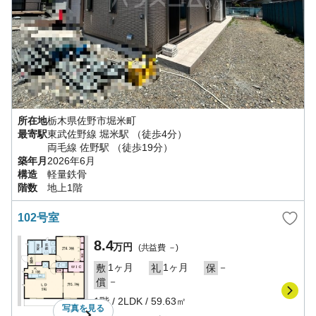
所在地
栃木県
佐野市
堀米町
最寄駅
東武佐野線
堀米駅
（徒歩4分）
両毛線
佐野駅
（徒歩19分）
築年月
2026年6月
構造
軽量鉄骨
階数
地上1階
102号室
8.4
万円
(共益費
－
)
1ヶ月
1ヶ月
－
敷
礼
保
－
償
1階
/
2LDK
/
59.63㎡
写真を
見る