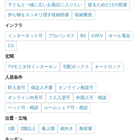
子どもと一緒に広いお風呂に入りたい
寝るためだけの部屋
持ち物をスッキリ隠す収納部屋
収納重視
インフラ
インターネット可
プロパンガス
BS
CATV
オール電化
CS
玄関
TVモニタ付インターホン
宅配ボックス
オートロック
入居条件
即入居可
保証人不要
オンライン相談可
オンライン内見可
２人入居可
外国人可・相談
ペット可・相談
ルームシェア可・相談
位置・立地
1階
2階以上
最上階
南向き
角部屋
キッチン