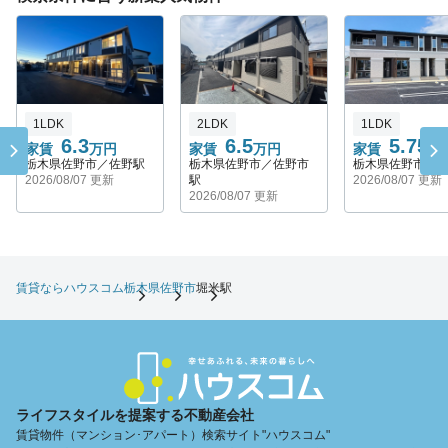
1LDK
2LDK
1LDK
6.3
6.5
5.75
家賃
万円
家賃
万円
家賃
万
栃木県佐野市／佐野駅
栃木県佐野市／佐野市
栃木県佐野市／
2026/08/07 更新
駅
2026/08/07 更新
2026/08/07 更新
賃貸ならハウスコム
栃木県
佐野市
堀米駅
ライフスタイルを提案する不動産会社
賃貸物件（マンション･アパート）検索サイト"ハウスコム"