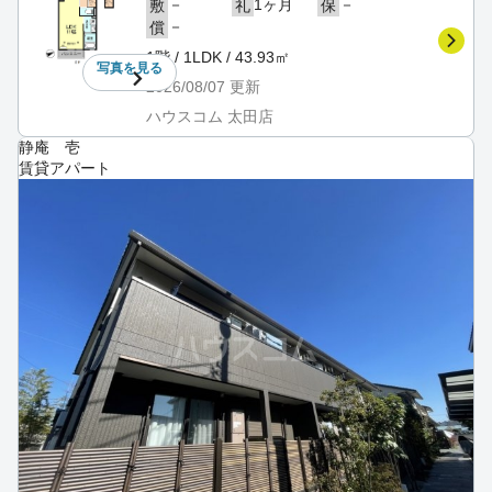
－
1ヶ月
－
敷
礼
保
－
償
1階 / 1LDK / 43.93㎡
写真を
見る
2026/08/07
更新
ハウスコム 太田店
静庵 壱
賃貸アパート