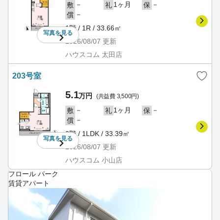
－
1ヶ月
－
敷
礼
保
－
償
1階 / 1R / 33.66㎡
写真を
見る
2026/08/07
更新
ハウスコム 太田店
203号室
5.1
万円
(共益費 3,500円)
－
1ヶ月
－
敷
礼
保
－
償
2階 / 1LDK / 33.39㎡
写真を
見る
2026/08/07
更新
ハウスコム 小山店
フロール パーク
賃貸アパート