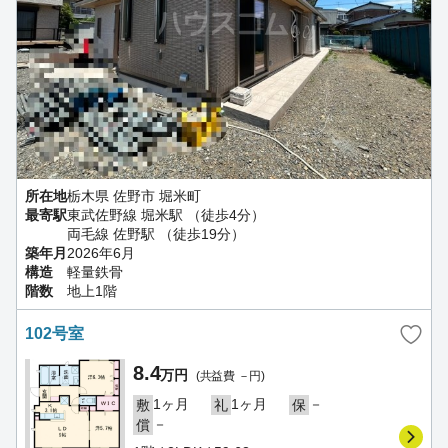
所在地
栃木県 佐野市 堀米町
最寄駅
東武佐野線 堀米駅 （徒歩4分）
両毛線 佐野駅 （徒歩19分）
築年月
2026年6月
構造
軽量鉄骨
階数
地上1階
102号室
8.4
万円
(共益費 －円)
1ヶ月
1ヶ月
－
敷
礼
保
－
償