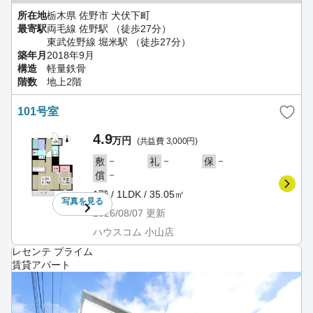
所在地
栃木県 佐野市 犬伏下町
最寄駅
両毛線 佐野駅 （徒歩27分）
東武佐野線 堀米駅 （徒歩27分）
築年月
2018年9月
構造
軽量鉄骨
階数
地上2階
101号室
4.9
万円
(共益費 3,000円)
－
－
－
敷
礼
保
－
償
1階 / 1LDK / 35.05㎡
写真を
見る
2026/08/07
更新
ハウスコム 小山店
レセンテ プライム
賃貸アパート