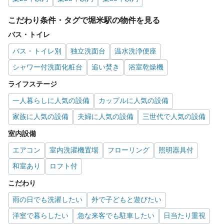
こだわり条件・タグで堀米駅の物件を見る
バス・トイレ
バス・トイレ別
独立洗面台
温水洗浄便座
シャワー付洗面化粧台
追い焚き
浴室乾燥機
ライフステージ
一人暮らしに人気の設備
カップルに人気の設備
家族に人気の設備
夫婦に人気の設備
三世代で人気の設備
室内設備
エアコン
室内洗濯機置場
フローリング
照明器具付
和室あり
ロフト付
こだわり
雨の日でも洗濯したい
外で子どもと遊びたい
洋室で暮らしたい
急な来客でも駐車したい
日当たり重視