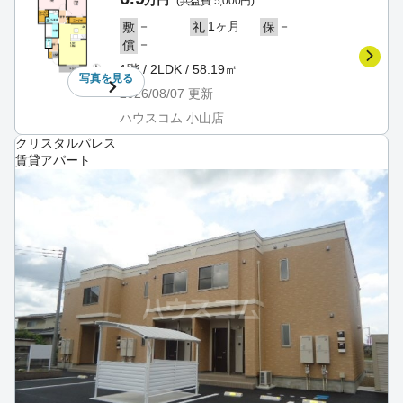
万円
(共益費 5,000円)
－
1ヶ月
－
敷
礼
保
－
償
1階 / 2LDK / 58.19㎡
写真を
見る
2026/08/07
更新
ハウスコム 小山店
クリスタルパレス
賃貸アパート