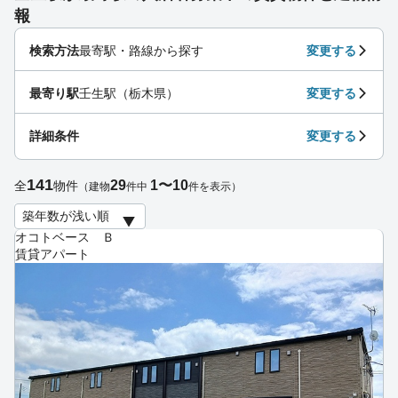
報
検索方法
最寄駅・路線から探す
変更する
最寄り駅
壬生駅（栃木県）
変更する
詳細条件
変更する
141
29
1〜10
全
物件
（建物
件中
件を表示）
オコトベース Ｂ
賃貸アパート