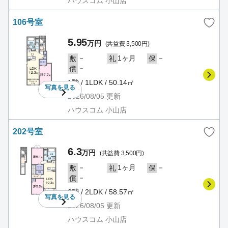
ハウスコム 小山店
106号室
5.95
万円
(共益費 3,500円)
－
1ヶ月
－
敷
礼
保
－
償
1階 / 1LDK / 50.14㎡
写真を
見る
2026/08/05
更新
ハウスコム 小山店
202号室
6.3
万円
(共益費 3,500円)
－
1ヶ月
－
敷
礼
保
－
償
2階 / 2LDK / 58.57㎡
写真を
見る
2026/08/05
更新
ハウスコム 小山店