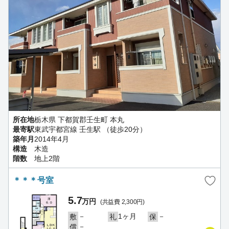
所在地
栃木県 下都賀郡壬生町 本丸
最寄駅
東武宇都宮線 壬生駅 （徒歩20分）
築年月
2014年4月
構造
木造
階数
地上2階
＊＊＊号室
5.7
万円
(共益費 2,300円)
－
1ヶ月
－
敷
礼
保
－
償