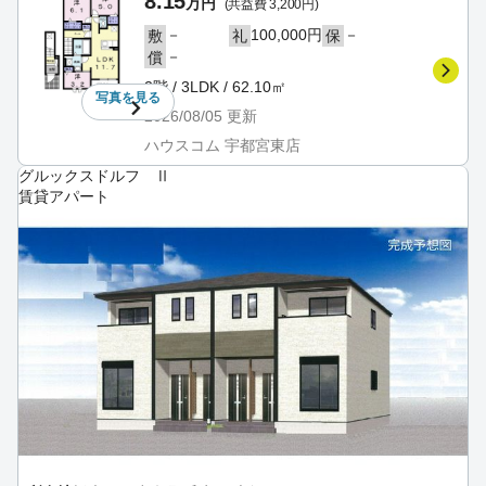
8.15
万円
(共益費 3,200円)
－
100,000円
－
敷
礼
保
－
償
2階 / 3LDK / 62.10㎡
写真を
見る
2026/08/05
更新
ハウスコム 宇都宮東店
グルックスドルフ Ⅱ
賃貸アパート