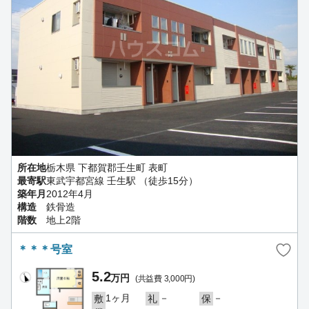
所在地
栃木県 下都賀郡壬生町 表町
最寄駅
東武宇都宮線 壬生駅 （徒歩15分）
築年月
2012年4月
構造
鉄骨造
階数
地上2階
＊＊＊号室
5.2
万円
(共益費 3,000円)
1ヶ月
－
－
敷
礼
保