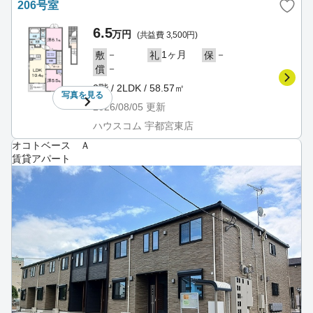
206号室
6.5
万円
(共益費 3,500円)
－
1ヶ月
－
敷
礼
保
－
償
2階 / 2LDK / 58.57㎡
写真を
見る
2026/08/05
更新
ハウスコム 宇都宮東店
オコトベース Ａ
賃貸アパート