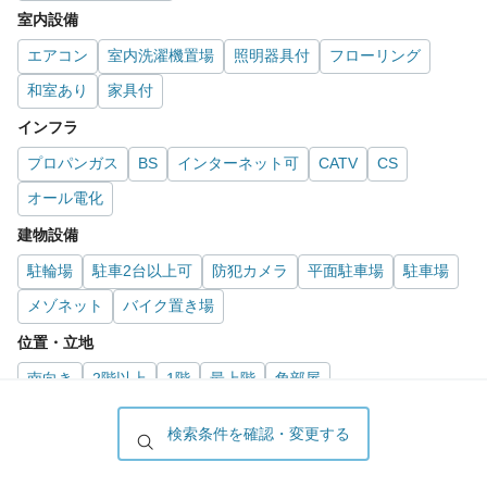
室内設備
エアコン
室内洗濯機置場
照明器具付
フローリング
和室あり
家具付
インフラ
プロパンガス
BS
インターネット可
CATV
CS
オール電化
建物設備
駐輪場
駐車2台以上可
防犯カメラ
平面駐車場
駐車場
メゾネット
バイク置き場
位置・立地
南向き
2階以上
1階
最上階
角部屋
趣味
検索条件を確認・変更する
ガーデニングが好き
推し活グッズを飾りたい
服やおしゃれが好き
オークション・通販が好き