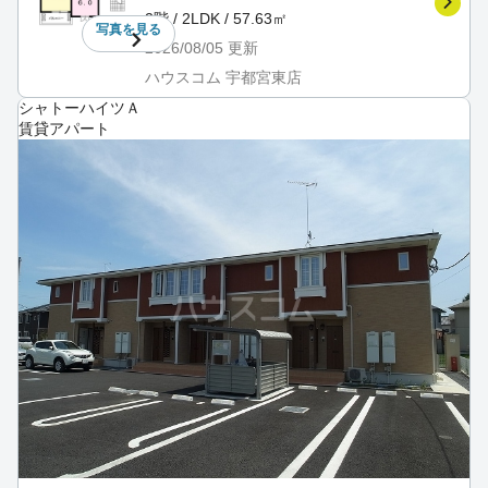
2階 / 2LDK / 57.63㎡
写真を
見る
2026/08/05
更新
ハウスコム 宇都宮東店
シャトーハイツＡ
賃貸アパート