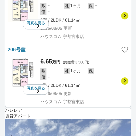
－
1ヶ月
－
敷
礼
保
－
償
2階 / 2LDK / 61.14㎡
写真を
見る
2026/08/05
更新
ハウスコム 宇都宮東店
206号室
6.65
万円
(共益費 3,500円)
－
1ヶ月
－
敷
礼
保
－
償
2階 / 2LDK / 61.14㎡
写真を
見る
2026/08/05
更新
ハウスコム 宇都宮東店
ハレレア
賃貸アパート