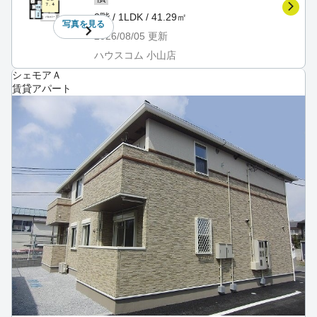
2階 / 1LDK / 41.29㎡
写真を
見る
2026/08/05
更新
ハウスコム 小山店
シェモアＡ
賃貸アパート