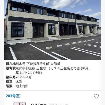
所在地
栃木県 下都賀郡壬生町 大師町
最寄駅
東武宇都宮線 壬生駅 （カスミ壬生店まで徒歩6分、
駅までバスで6分）
築年月
2025年4月
構造
木造
階数
地上2階
203号室