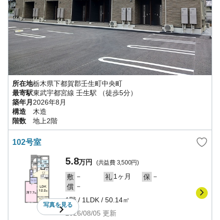
所在地
栃木県
下都賀郡壬生町
中央町
最寄駅
東武宇都宮線
壬生駅
（徒歩5分）
築年月
2026年8月
構造
木造
階数
地上2階
102号室
5.8
万円
(共益費
3,500円
)
－
1ヶ月
－
敷
礼
保
－
償
1階
/
1LDK
/
50.14㎡
写真を
見る
2026/08/05
更新