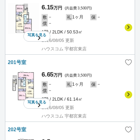
6.15
万円
(共益費 3,500円)
－
1ヶ月
－
敷
礼
保
－
償
1階 / 2LDK / 50.53㎡
写真を
見る
2026/08/05
更新
ハウスコム 宇都宮東店
201号室
6.65
万円
(共益費 3,500円)
－
1ヶ月
－
敷
礼
保
－
償
2階 / 2LDK / 61.14㎡
写真を
見る
2026/08/05
更新
ハウスコム 宇都宮東店
202号室