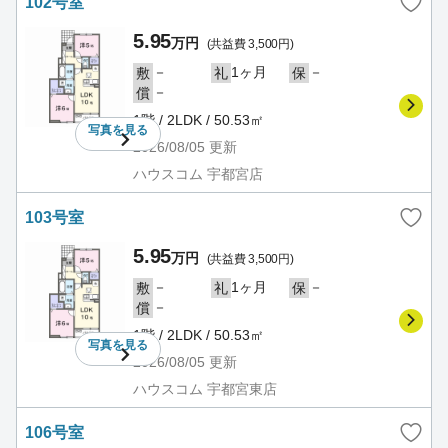
102号室
5.95
万円
(共益費 3,500円)
－
1ヶ月
－
敷
礼
保
－
償
1階 / 2LDK / 50.53㎡
写真を
見る
2026/08/05
更新
ハウスコム 宇都宮店
103号室
5.95
万円
(共益費 3,500円)
－
1ヶ月
－
敷
礼
保
－
償
1階 / 2LDK / 50.53㎡
写真を
見る
2026/08/05
更新
ハウスコム 宇都宮東店
106号室