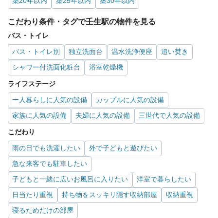
築20年以内
築25年以内
築30年以内
こだわり条件・タグで壬生駅の物件を見る
バス・トイレ
バス・トイレ別
独立洗面台
温水洗浄便座
追い焚き
シャワー付洗面化粧台
浴室乾燥機
ライフステージ
一人暮らしに人気の設備
カップルに人気の設備
家族に人気の設備
夫婦に人気の設備
三世代で人気の設備
こだわり
雨の日でも洗濯したい
外で子どもと遊びたい
急な来客でも駐車したい
子どもと一緒に広いお風呂に入りたい
洋室で暮らしたい
日当たり重視
持ち物をスッキリ隠す収納部屋
収納重視
寝るためだけの部屋