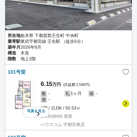
所在地
栃木県 下都賀郡壬生町 中央町
最寄駅
東武宇都宮線 壬生駅 （徒歩5分）
築年月
2026年8月
構造
木造
階数
地上2階
101号室
6.15
万円
(共益費 3,500円)
－
1ヶ月
－
敷
礼
保
－
償
1階 / 2LDK / 50.53㎡
写真を
見る
2026/08/05
更新
ハウスコム 宇都宮東店