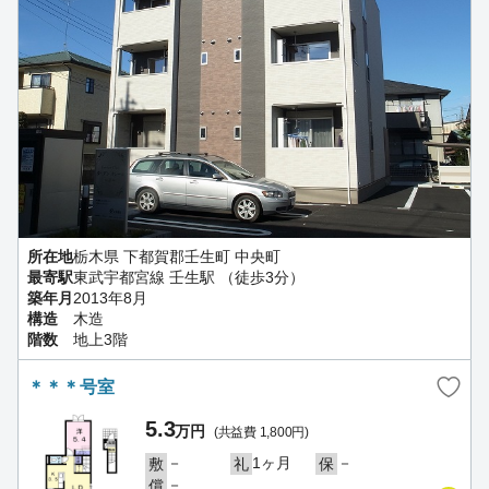
所在地
栃木県 下都賀郡壬生町 中央町
最寄駅
東武宇都宮線 壬生駅 （徒歩3分）
築年月
2013年8月
構造
木造
階数
地上3階
＊＊＊号室
5.3
万円
(共益費 1,800円)
－
1ヶ月
－
敷
礼
保
－
償