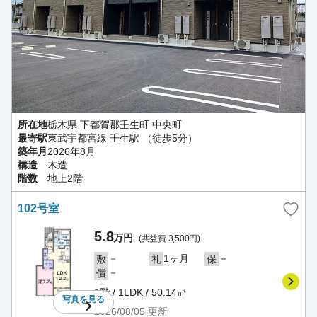
所在地
栃木県 下都賀郡壬生町 中央町
最寄駅
東武宇都宮線 壬生駅 （徒歩5分）
築年月
2026年8月
構造
木造
階数
地上2階
102号室
5.8
万円
(共益費 3,500円)
－
1ヶ月
－
敷
礼
保
－
償
1階 / 1LDK / 50.14㎡
写真を
見る
2026/08/05
更新