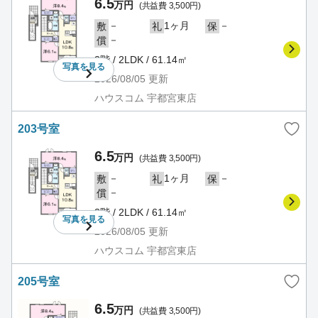
6.5
万円
(共益費 3,500円)
－
1ヶ月
－
敷
礼
保
－
償
2階 / 2LDK / 61.14㎡
写真を
見る
2026/08/05
更新
ハウスコム 宇都宮東店
203号室
6.5
万円
(共益費 3,500円)
－
1ヶ月
－
敷
礼
保
－
償
2階 / 2LDK / 61.14㎡
写真を
見る
2026/08/05
更新
ハウスコム 宇都宮東店
205号室
6.5
万円
(共益費 3,500円)