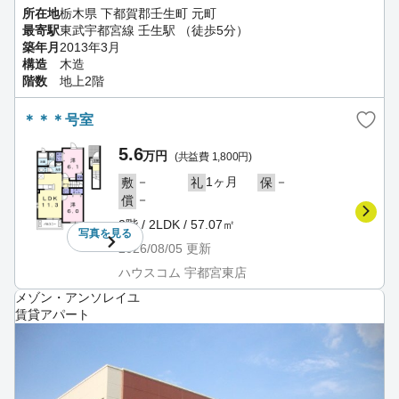
所在地
栃木県 下都賀郡壬生町 元町
最寄駅
東武宇都宮線 壬生駅 （徒歩5分）
築年月
2013年3月
構造
木造
階数
地上2階
＊＊＊号室
5.6
万円
(共益費 1,800円)
－
1ヶ月
－
敷
礼
保
－
償
2階 / 2LDK / 57.07㎡
写真を
見る
2026/08/05
更新
ハウスコム 宇都宮東店
メゾン・アンソレイユ
賃貸アパート