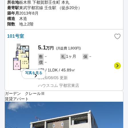
所在地
栃木県 下都賀郡壬生町 本丸
最寄駅
東武宇都宮線 壬生駅 （徒歩20分）
築年月
2013年8月
構造
木造
階数
地上2階
101号室
5.1
万円
(共益費 1,800円)
－
1ヶ月
－
敷
礼
保
－
償
1階 / 1LDK / 45.89㎡
写真を
見る
2026/08/05
更新
ハウスコム 宇都宮東店
ガーデン クレールⅢ
賃貸アパート