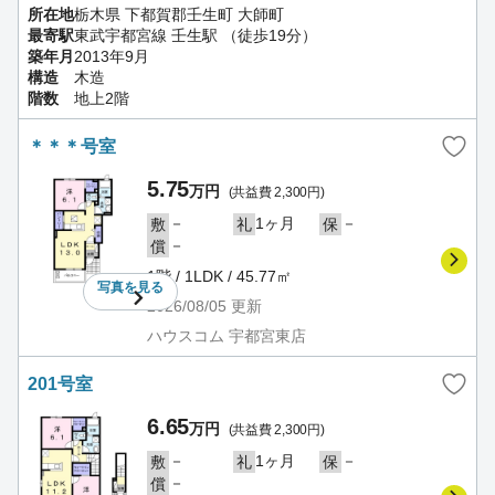
所在地
栃木県 下都賀郡壬生町 大師町
最寄駅
東武宇都宮線 壬生駅 （徒歩19分）
築年月
2013年9月
構造
木造
階数
地上2階
＊＊＊号室
5.75
万円
(共益費 2,300円)
－
1ヶ月
－
敷
礼
保
－
償
1階 / 1LDK / 45.77㎡
写真を
見る
2026/08/05
更新
ハウスコム 宇都宮東店
201号室
6.65
万円
(共益費 2,300円)
－
1ヶ月
－
敷
礼
保
－
償