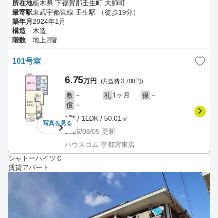
所在地
栃木県 下都賀郡壬生町 大師町
最寄駅
東武宇都宮線 壬生駅 （徒歩19分）
築年月
2024年1月
構造
木造
階数
地上2階
101号室
6.75
万円
(共益費 3,700円)
－
1ヶ月
－
敷
礼
保
－
償
1階 / 1LDK / 50.01㎡
写真を
見る
2026/08/05
更新
ハウスコム 宇都宮東店
シャトーハイツＣ
賃貸アパート