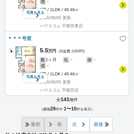
－
償
1階 / 1LDK / 48.46㎡
写真を
見る
2026/08/05
更新
ハウスコム 宇都宮東店
＊＊＊号室
5.5
万円
(共益費 3,000円)
1ヶ月
－
－
敷
礼
保
－
償
1階 / 1LDK / 48.46㎡
写真を
見る
2026/08/05
更新
ハウスコム 宇都宮店
141
全
物件
29
1〜10
（建物
件中
件を表示）
最初
前
次
最後