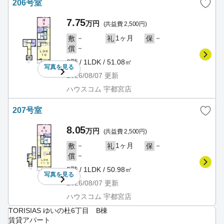
206号室
7.75
万円
(共益費 2,500円)
－
1ヶ月
－
敷
礼
保
－
償
2階 / 1LDK / 51.08㎡
写真を
見る
2026/08/07
更新
ハウスコム 宇都宮店
207号室
8.05
万円
(共益費 2,500円)
－
1ヶ月
－
敷
礼
保
－
償
2階 / 1LDK / 50.98㎡
写真を
見る
2026/08/07
更新
ハウスコム 宇都宮店
TORISIAS ゆいの杜6丁目 B棟
賃貸アパート