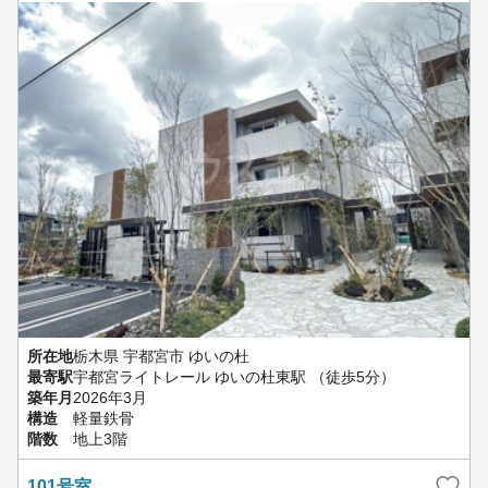
所在地
栃木県 宇都宮市 ゆいの杜
最寄駅
宇都宮ライトレール ゆいの杜東駅 （徒歩5分）
築年月
2026年3月
構造
軽量鉄骨
階数
地上3階
101号室