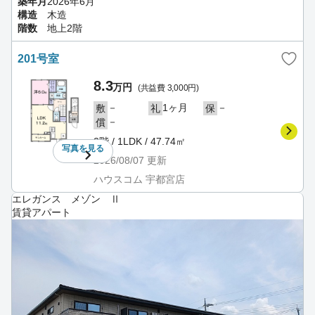
築年月
2026年6月
構造
木造
階数
地上2階
201号室
8.3
万円
(共益費 3,000円)
－
1ヶ月
－
敷
礼
保
－
償
2階 / 1LDK / 47.74㎡
写真を
見る
2026/08/07
更新
ハウスコム 宇都宮店
エレガンス メゾン Ⅱ
賃貸アパート