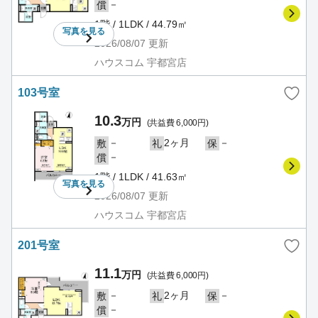
－
償
1階 / 1LDK / 44.79㎡
写真を
見る
2026/08/07
更新
ハウスコム 宇都宮店
103号室
10.3
万円
(共益費 6,000円)
－
2ヶ月
－
敷
礼
保
－
償
1階 / 1LDK / 41.63㎡
写真を
見る
2026/08/07
更新
ハウスコム 宇都宮店
201号室
11.1
万円
(共益費 6,000円)
－
2ヶ月
－
敷
礼
保
－
償