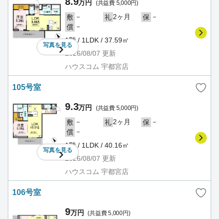
8.9
万円
(共益費 5,000円)
－
2ヶ月
－
敷
礼
保
－
償
1階 / 1LDK / 37.59㎡
写真を
見る
2026/08/07
更新
ハウスコム 宇都宮店
105号室
9.3
万円
(共益費 5,000円)
－
2ヶ月
－
敷
礼
保
－
償
1階 / 1LDK / 40.16㎡
写真を
見る
2026/08/07
更新
ハウスコム 宇都宮店
106号室
9
万円
(共益費 5,000円)