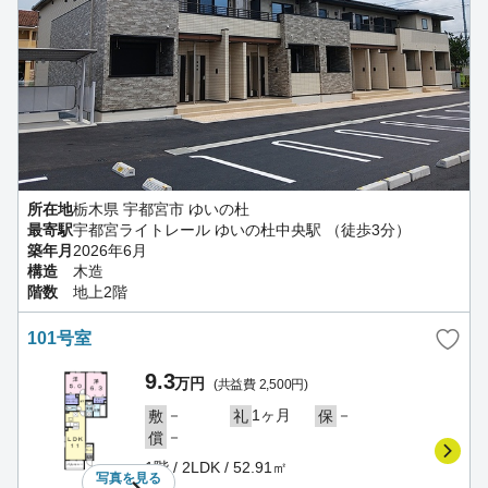
所在地
栃木県 宇都宮市 ゆいの杜
最寄駅
宇都宮ライトレール ゆいの杜中央駅 （徒歩3分）
築年月
2026年6月
構造
木造
階数
地上2階
101号室
9.3
万円
(共益費 2,500円)
－
1ヶ月
－
敷
礼
保
－
償
1階 / 2LDK / 52.91㎡
写真を
見る