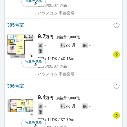
写真を
見る
2026/08/07
更新
ハウスコム 宇都宮店
305号室
9.7
万円
(共益費 5,000円)
－
2ヶ月
－
敷
礼
保
－
償
3階 / 1LDK / 40.16㎡
写真を
見る
2026/08/07
更新
ハウスコム 宇都宮店
306号室
9.4
万円
(共益費 5,000円)
－
2ヶ月
－
敷
礼
保
－
償
3階 / 1LDK / 37.79㎡
写真を
見る