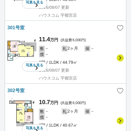
写真を
見る
2026/08/07
更新
ハウスコム 宇都宮店
301号室
11.4
万円
(共益費 6,000円)
－
2ヶ月
－
敷
礼
保
－
償
3階 / 1LDK / 44.79㎡
写真を
見る
2026/08/07
更新
ハウスコム 宇都宮店
302号室
10.7
万円
(共益費 6,000円)
－
2ヶ月
－
敷
礼
保
－
償
3階 / 1LDK / 40.67㎡
写真を
見る