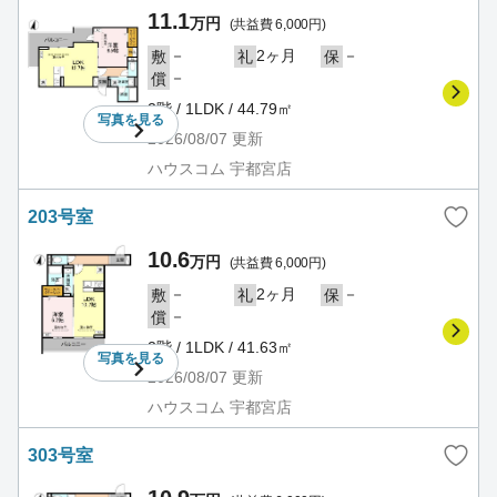
11.1
万円
(共益費 6,000円)
－
2ヶ月
－
敷
礼
保
－
償
2階 / 1LDK / 44.79㎡
写真を
見る
2026/08/07
更新
ハウスコム 宇都宮店
203号室
10.6
万円
(共益費 6,000円)
－
2ヶ月
－
敷
礼
保
－
償
2階 / 1LDK / 41.63㎡
写真を
見る
2026/08/07
更新
ハウスコム 宇都宮店
303号室