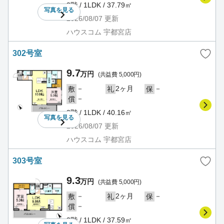
3階 / 1LDK / 37.79㎡
写真を
見る
2026/08/07
更新
ハウスコム 宇都宮店
302号室
9.7
万円
(共益費 5,000円)
－
2ヶ月
－
敷
礼
保
－
償
3階 / 1LDK / 40.16㎡
写真を
見る
2026/08/07
更新
ハウスコム 宇都宮店
303号室
9.3
万円
(共益費 5,000円)
－
2ヶ月
－
敷
礼
保
－
償
3階 / 1LDK / 37.59㎡