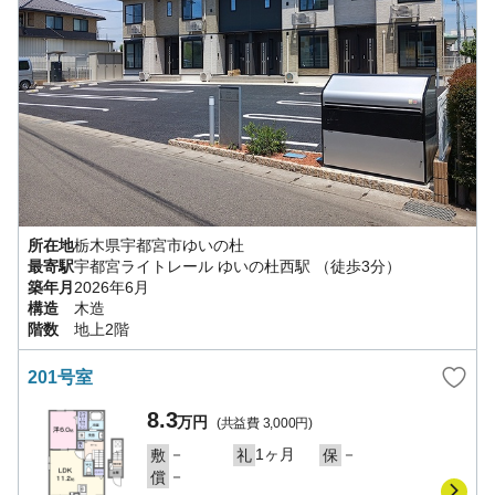
所在地
栃木県
宇都宮市
ゆいの杜
最寄駅
宇都宮ライトレール
ゆいの杜西駅
（徒歩3分）
築年月
2026年6月
構造
木造
階数
地上2階
201号室
8.3
万円
(共益費
3,000円
)
－
1ヶ月
－
敷
礼
保
－
償