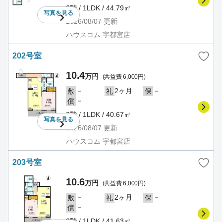
2階 / 1LDK / 44.79㎡
写真を
見る
2026/08/07
更新
ハウスコム 宇都宮店
202号室
10.4
万円
(共益費 6,000円)
－
2ヶ月
－
敷
礼
保
－
償
2階 / 1LDK / 40.67㎡
写真を
見る
2026/08/07
更新
ハウスコム 宇都宮店
203号室
10.6
万円
(共益費 6,000円)
－
2ヶ月
－
敷
礼
保
－
償
2階 / 1LDK / 41.63㎡