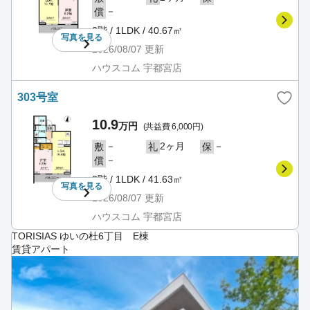
－
償
3階 / 1LDK / 40.67㎡
写真を
見る
2026/08/07
更新
ハウスコム 宇都宮店
303号室
10.9
万円
(共益費 6,000円)
－
2ヶ月
－
敷
礼
保
－
償
3階 / 1LDK / 41.63㎡
写真を
見る
2026/08/07
更新
ハウスコム 宇都宮店
TORISIAS ゆいの杜6丁目 E棟
賃貸アパート