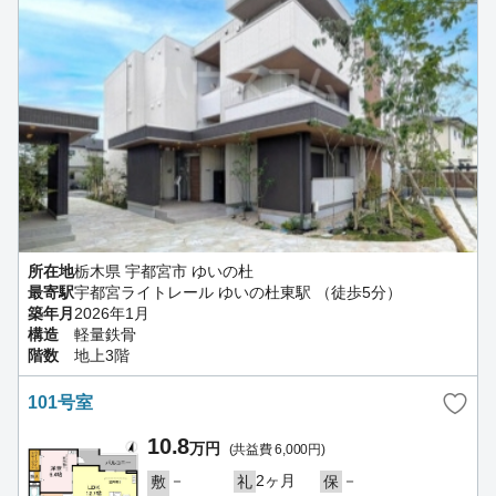
所在地
栃木県 宇都宮市 ゆいの杜
最寄駅
宇都宮ライトレール ゆいの杜東駅 （徒歩5分）
築年月
2026年1月
構造
軽量鉄骨
階数
地上3階
101号室
10.8
万円
(共益費 6,000円)
－
2ヶ月
－
敷
礼
保