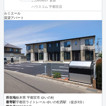
2026/08/07
更新
ハウスコム 宇都宮店
ルミエール
賃貸アパート
所在地
栃木県 宇都宮市 ゆいの杜
最寄駅
宇都宮ライトレール ゆいの杜西駅 （徒歩3分）