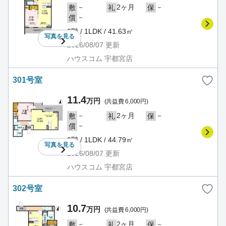
－
2ヶ月
－
敷
礼
保
－
償
2階 / 1LDK / 41.63㎡
写真を
見る
2026/08/07
更新
ハウスコム 宇都宮店
301号室
11.4
万円
(共益費 6,000円)
－
2ヶ月
－
敷
礼
保
－
償
3階 / 1LDK / 44.79㎡
写真を
見る
2026/08/07
更新
ハウスコム 宇都宮店
302号室
10.7
万円
(共益費 6,000円)
－
2ヶ月
－
敷
礼
保