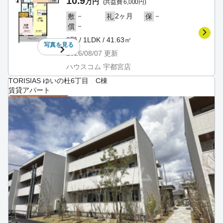
10.9
万円
(共益費 6,000円)
－
2ヶ月
－
敷
礼
保
－
償
3階 / 1LDK / 41.63㎡
写真を
見る
2026/08/07
更新
ハウスコム 宇都宮店
TORISIAS ゆいの杜6丁目 C棟
賃貸アパート