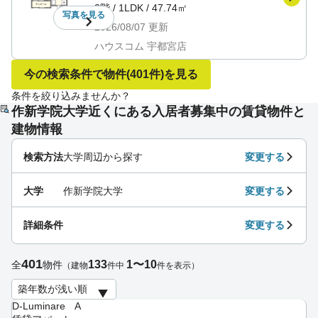
2階
/
1LDK
/
47.74㎡
写真を
見る
2026/08/07
更新
ハウスコム 宇都宮店
今の検索条件で物件
(401件)
を見る
条件を絞り込みませんか？
作新学院大学近くにある入居者募集中の賃貸物件と
建物情報
検索方法
大学周辺から探す
変更する
大学
作新学院大学
変更する
詳細条件
変更する
401
133
1〜10
全
物件
（建物
件中
件を表示）
D-Luminare A