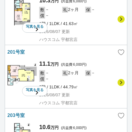
10.3
万円
(共益費 6,000円)
－
2ヶ月
－
敷
礼
保
－
償
1階 / 1LDK / 41.63㎡
写真を
見る
2026/08/07
更新
ハウスコム 宇都宮店
201号室
11.1
万円
(共益費 6,000円)
－
2ヶ月
－
敷
礼
保
－
償
2階 / 1LDK / 44.79㎡
写真を
見る
2026/08/07
更新
ハウスコム 宇都宮店
203号室
10.6
万円
(共益費 6,000円)