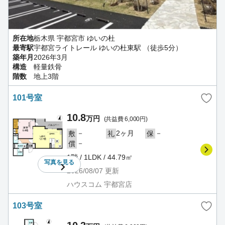
所在地
栃木県 宇都宮市 ゆいの杜
最寄駅
宇都宮ライトレール ゆいの杜東駅 （徒歩5分）
築年月
2026年3月
構造
軽量鉄骨
階数
地上3階
101号室
10.8
万円
(共益費 6,000円)
－
2ヶ月
－
敷
礼
保
－
償
1階 / 1LDK / 44.79㎡
写真を
見る
2026/08/07
更新
ハウスコム 宇都宮店
103号室