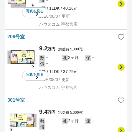
償
2階 / 1LDK / 40.16㎡
写真を
見る
2026/08/07
更新
ハウスコム 宇都宮店
206号室
9.2
万円
(共益費 5,000円)
－
2ヶ月
－
敷
礼
保
－
償
2階 / 1LDK / 37.79㎡
写真を
見る
2026/08/07
更新
ハウスコム 宇都宮店
301号室
9.4
万円
(共益費 5,000円)
－
2ヶ月
－
敷
礼
保
－
償