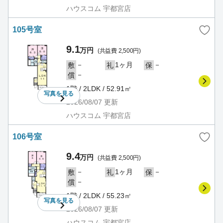
ハウスコム 宇都宮店
105号室
9.1
万円
(共益費 2,500円)
－
1ヶ月
－
敷
礼
保
－
償
1階 / 2LDK / 52.91㎡
写真を
見る
2026/08/07
更新
ハウスコム 宇都宮店
106号室
9.4
万円
(共益費 2,500円)
－
1ヶ月
－
敷
礼
保
－
償
1階 / 2LDK / 55.23㎡
写真を
見る
2026/08/07
更新
ハウスコム 宇都宮店