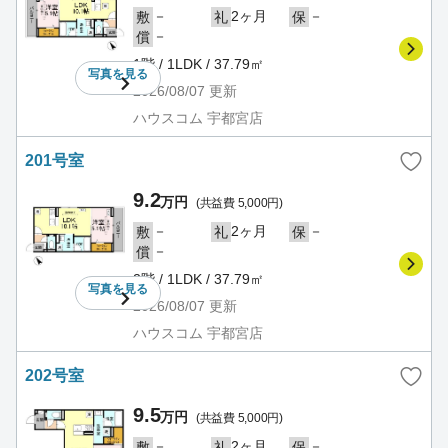
－
2ヶ月
－
敷
礼
保
－
償
1階 / 1LDK / 37.79㎡
写真を
見る
2026/08/07
更新
ハウスコム 宇都宮店
201号室
9.2
万円
(共益費 5,000円)
－
2ヶ月
－
敷
礼
保
－
償
2階 / 1LDK / 37.79㎡
写真を
見る
2026/08/07
更新
ハウスコム 宇都宮店
202号室
9.5
万円
(共益費 5,000円)
－
2ヶ月
－
敷
礼
保