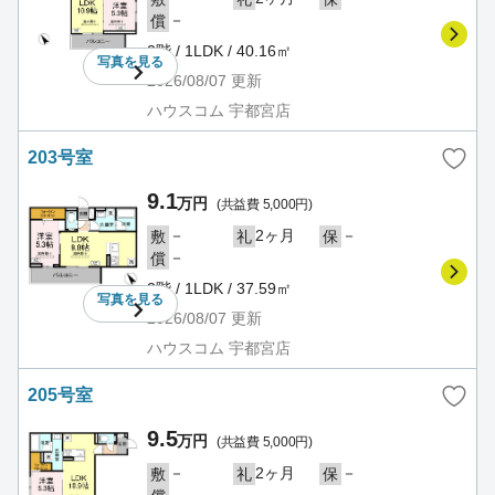
－
償
2階 / 1LDK / 40.16㎡
写真を
見る
2026/08/07
更新
ハウスコム 宇都宮店
203号室
9.1
万円
(共益費 5,000円)
－
2ヶ月
－
敷
礼
保
－
償
2階 / 1LDK / 37.59㎡
写真を
見る
2026/08/07
更新
ハウスコム 宇都宮店
205号室
9.5
万円
(共益費 5,000円)
－
2ヶ月
－
敷
礼
保
－