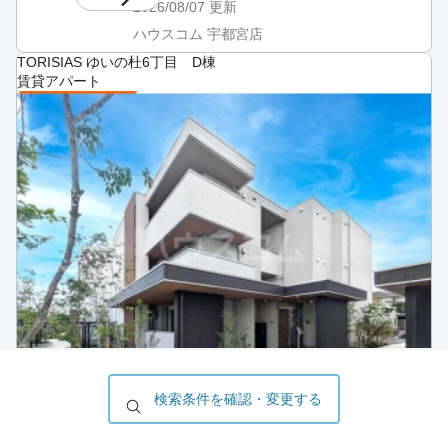
2026/08/07
更新
ハウスコム 宇都宮店
TORISIAS ゆいの杜6丁目 D棟
賃貸アパート
検索条件を確認・変更する
所在地
栃木県 宇都宮市 ゆいの杜
最寄駅
宇都宮ライトレール ゆいの杜東駅 （徒歩5分）