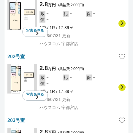
2.8
万円
(共益費 2,000円)
－
－
－
敷
礼
保
－
償
1階 / 1R / 17.39㎡
写真を
見る
2026/07/31
更新
ハウスコム 宇都宮店
202号室
2.8
万円
(共益費 2,000円)
－
－
－
敷
礼
保
－
償
2階 / 1R / 17.39㎡
写真を
見る
2026/07/31
更新
ハウスコム 宇都宮店
203号室
2.8
万円
(共益費 2,000円)