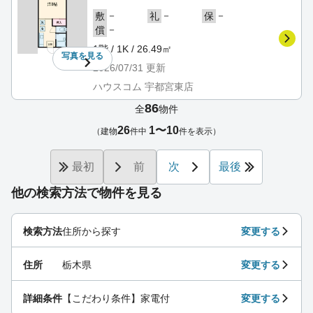
－
－
－
敷
礼
保
－
償
1階 / 1K / 26.49㎡
写真を
見る
2026/07/31
更新
ハウスコム 宇都宮東店
86
全
物件
26
1〜10
（建物
件中
件を表示）
最初
前
次
最後
他の検索方法で物件を見る
検索方法
住所から探す
変更する
住所
栃木県
変更する
詳細条件
【こだわり条件】家電付
変更する