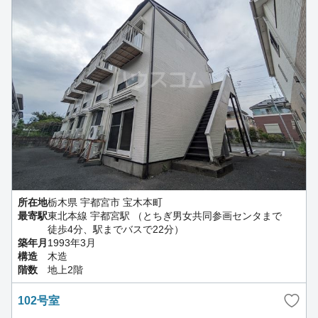
所在地
栃木県 宇都宮市 宝木本町
最寄駅
東北本線 宇都宮駅 （とちぎ男女共同参画センタまで
徒歩4分、駅までバスで22分）
築年月
1993年3月
構造
木造
階数
地上2階
102号室