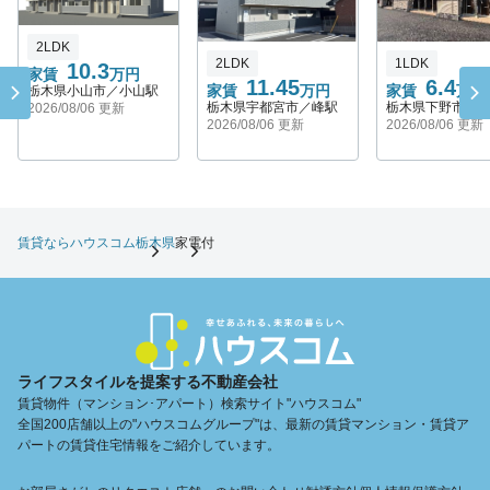
2LDK
2LDK
1LDK
10.3
家賃
万円
11.45
6.4
家賃
万円
家賃
万円
栃木県小山市／小山駅
栃木県宇都宮市／峰駅
栃木県下野市／
2026/08/06 更新
2026/08/06 更新
2026/08/06 更新
賃貸ならハウスコム
栃木県
家電付
ライフスタイルを提案する不動産会社
賃貸物件（マンション･アパート）検索サイト"ハウスコム"
全国200店舗以上の"ハウスコムグループ"は、最新の賃貸マンション・賃貸ア
パートの賃貸住宅情報をご紹介しています。