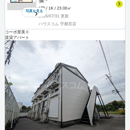
－
償
1階 / 1K / 23.00㎡
写真を
見る
2026/07/31
更新
ハウスコム 宇都宮店
コーポ里美Ⅱ
賃貸アパート