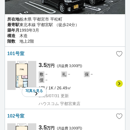
所在地
栃木県 宇都宮市 平松町
最寄駅
東北本線 宇都宮駅 （徒歩24分）
築年月
1993年3月
構造
木造
階数
地上2階
101号室
3.5
万円
(共益費 3,000円)
－
－
－
敷
礼
保
－
償
1階 / 1K / 26.49㎡
写真を
見る
2026/07/31
更新
ハウスコム 宇都宮東店
102号室
3.5
万円
(共益費 3,000円)