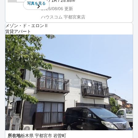
2階 / 1R / 25.85㎡
写真を
見る
2026/08/06
更新
ハウスコム 宇都宮東店
メゾン・ド・エロンⅡ
賃貸アパート
所在地
栃木県 宇都宮市 岩曽町