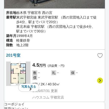
所在地
栃木県 宇都宮市 西の宮
最寄駅
東武宇都宮線 東武宇都宮駅 （西の宮団地入口まで徒
歩4分、駅までバスで20分）
東北本線 宇都宮駅 （西の宮団地入口まで徒歩4分、
駅までバスで30分）
築年月
1998年4月
構造
軽量鉄骨
階数
地上2階
201号室
4.5
万円
(共益費 －円)
－
－
－
敷
礼
保
－
償
2階 / 2K / 40.50㎡
写真を
見る
2026/07/31
更新
ハウスコム 宇都宮店
コーポジョイ
賃貸マンション