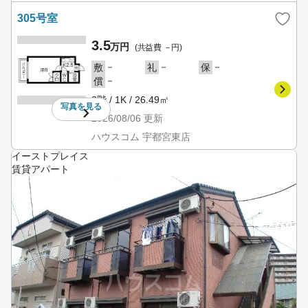
305号室
3.5
万円
(共益費 －円)
－
－
－
敷
礼
保
－
償
3階 / 1K / 26.49㎡
写真を
見る
2026/08/06
更新
ハウスコム 宇都宮東店
イーストプレイス
賃貸アパート