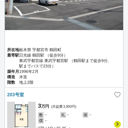
所在地
栃木県 宇都宮市 鶴田町
最寄駅
日光線 鶴田駅 （徒歩9分）
東武宇都宮線 東武宇都宮駅 （鶴田駅まで徒歩9分、
駅までバスで23分）
築年月
1996年2月
構造
木造
階数
地上2階
203号室
3
万円
(共益費 3,000円)
－
－
－
敷
礼
保
－
償