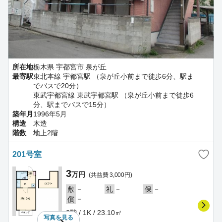
所在地
栃木県 宇都宮市 泉が丘
最寄駅
東北本線 宇都宮駅 （泉が丘小前まで徒歩6分、駅ま
でバスで20分）
東武宇都宮線 東武宇都宮駅 （泉が丘小前まで徒歩6
分、駅までバスで15分）
築年月
1996年5月
構造
木造
階数
地上2階
201号室
3
万円
(共益費 3,000円)
－
－
－
敷
礼
保
－
償
2階 / 1K / 23.10㎡
写真を
見る