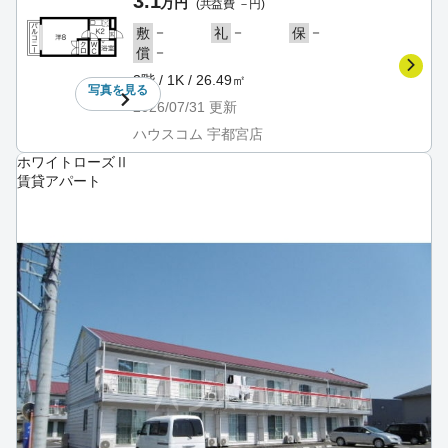
3.1
万円
(共益費 －円)
－
－
－
敷
礼
保
－
償
3階 / 1K / 26.49㎡
写真を
見る
2026/07/31
更新
ハウスコム 宇都宮店
ホワイトローズⅡ
賃貸アパート