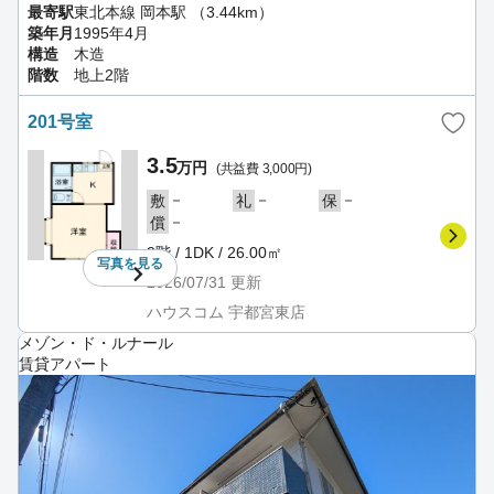
最寄駅
東北本線 岡本駅 （3.44km）
築年月
1995年4月
構造
木造
階数
地上2階
201号室
3.5
万円
(共益費 3,000円)
－
－
－
敷
礼
保
－
償
2階 / 1DK / 26.00㎡
写真を
見る
2026/07/31
更新
ハウスコム 宇都宮東店
メゾン・ド・ルナール
賃貸アパート