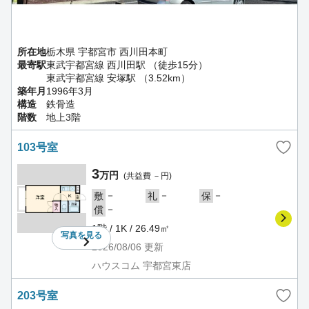
所在地
栃木県 宇都宮市 西川田本町
最寄駅
東武宇都宮線 西川田駅 （徒歩15分）
東武宇都宮線 安塚駅 （3.52km）
築年月
1996年3月
構造
鉄骨造
階数
地上3階
103号室
3
万円
(共益費 －円)
－
－
－
敷
礼
保
－
償
1階 / 1K / 26.49㎡
写真を
見る
2026/08/06
更新
ハウスコム 宇都宮東店
203号室