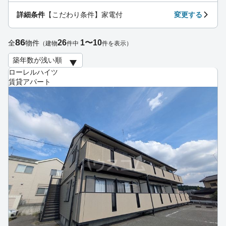
詳細条件
【こだわり条件】家電付
変更する
86
26
1〜10
全
物件
（建物
件中
件を表示）
ローレルハイツ
賃貸アパート