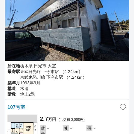
所在地
栃木県 日光市 大室
最寄駅
東武日光線 下今市駅 （4.24km）
東武鬼怒川線 下今市駅 （4.24km）
築年月
1993年9月
構造
木造
階数
地上2階
107号室
2.7
万円
(共益費 3,000円)
－
－
－
敷
礼
保