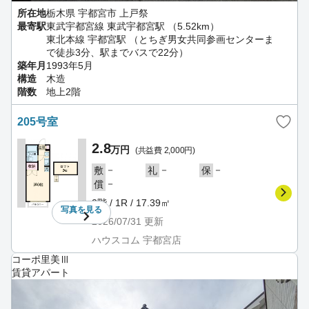
所在地
栃木県 宇都宮市 上戸祭
最寄駅
東武宇都宮線 東武宇都宮駅 （5.52km）
東北本線 宇都宮駅 （とちぎ男女共同参画センターま
で徒歩3分、駅までバスで22分）
築年月
1993年5月
構造
木造
階数
地上2階
205号室
2.8
万円
(共益費 2,000円)
－
－
－
敷
礼
保
－
償
2階 / 1R / 17.39㎡
写真を
見る
2026/07/31
更新
ハウスコム 宇都宮店
コーポ里美Ⅲ
賃貸アパート