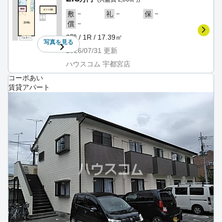
－
－
－
敷
礼
保
－
償
2階 / 1R / 17.39㎡
写真を
見る
2026/07/31
更新
ハウスコム 宇都宮店
コーポあい
賃貸アパート