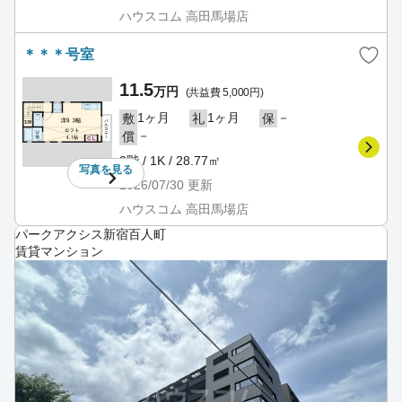
ハウスコム 高田馬場店
＊＊＊号室
11.5
万円
(共益費 5,000円)
1ヶ月
1ヶ月
－
敷
礼
保
－
償
2階 / 1K / 28.77㎡
写真を
見る
2026/07/30
更新
ハウスコム 高田馬場店
パークアクシス新宿百人町
賃貸マンション