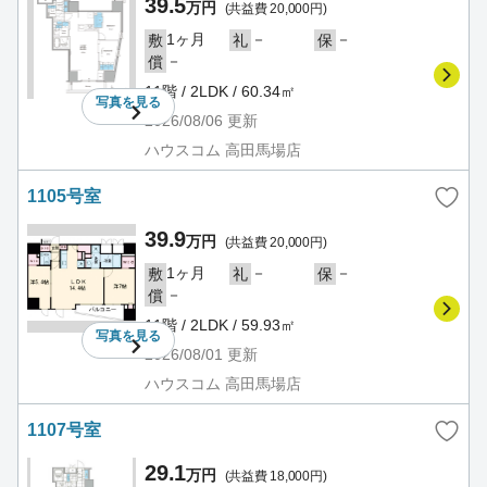
39.5
万円
(共益費 20,000円)
1ヶ月
－
－
敷
礼
保
－
償
11階 / 2LDK / 60.34㎡
写真を
見る
2026/08/06
更新
ハウスコム 高田馬場店
1105号室
39.9
万円
(共益費 20,000円)
1ヶ月
－
－
敷
礼
保
－
償
11階 / 2LDK / 59.93㎡
写真を
見る
2026/08/01
更新
ハウスコム 高田馬場店
1107号室
29.1
万円
(共益費 18,000円)