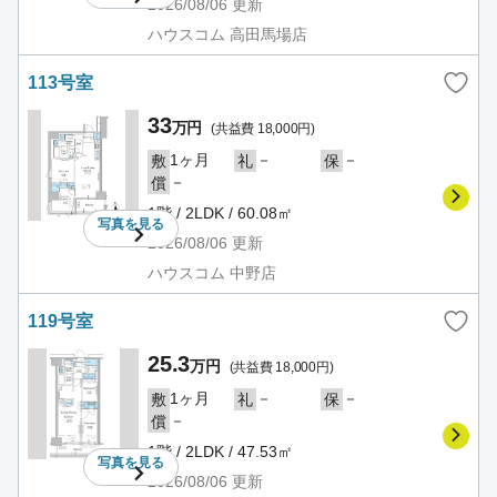
2026/08/06
更新
ハウスコム 高田馬場店
113号室
33
万円
(共益費 18,000円)
1ヶ月
－
－
敷
礼
保
－
償
1階 / 2LDK / 60.08㎡
写真を
見る
2026/08/06
更新
ハウスコム 中野店
119号室
25.3
万円
(共益費 18,000円)
1ヶ月
－
－
敷
礼
保
－
償
1階 / 2LDK / 47.53㎡
写真を
見る
2026/08/06
更新