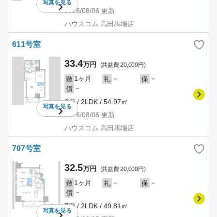
写真を
見る
2026/08/06
更新
ハウスコム 高田馬場店
611号室
33.4
万円
(共益費 20,000円)
1ヶ月
－
－
敷
礼
保
－
償
6階 / 2LDK / 54.97㎡
写真を
見る
2026/08/06
更新
ハウスコム 高田馬場店
707号室
32.5
万円
(共益費 20,000円)
1ヶ月
－
－
敷
礼
保
－
償
7階 / 2LDK / 49.81㎡
写真を
見る