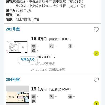
最寄駅
総武線・中央線各駅停車 東中野駅 （徒歩9分）
総武線・中央線各駅停車 大久保駅 （徒歩12分）
築年月
2026年6月
構造
RC
階数
地上3階地下2階
201号室
18.6
万円
(共益費 15,000円)
－
－
－
敷
礼
保
－
償
－ / 2K / 30.15㎡
写真を
見る
2026/08/06
更新
ハウスコム 高田馬場店
204号室
19.1
万円
(共益費 15,000円)
－
－
－
敷
礼
保
－
償