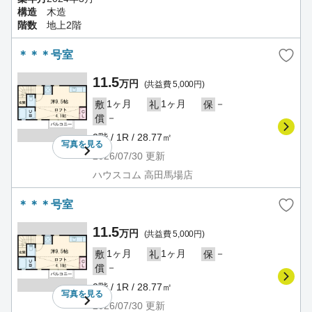
構造
木造
階数
地上2階
＊＊＊号室
11.5
万円
(共益費 5,000円)
1ヶ月
1ヶ月
－
敷
礼
保
－
償
2階 / 1R / 28.77㎡
写真を
見る
2026/07/30
更新
ハウスコム 高田馬場店
＊＊＊号室
11.5
万円
(共益費 5,000円)
1ヶ月
1ヶ月
－
敷
礼
保
－
償
2階 / 1R / 28.77㎡
写真を
見る
2026/07/30
更新