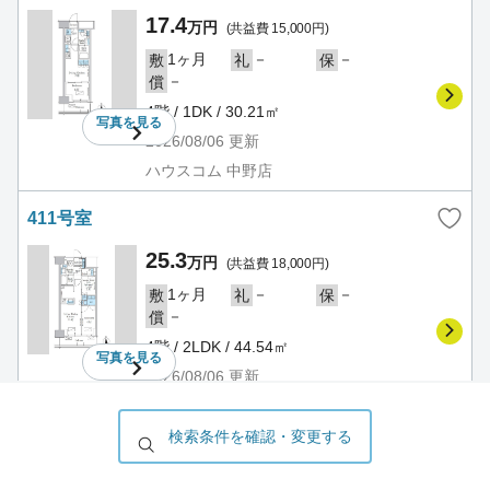
17.4
万円
(共益費 15,000円)
1ヶ月
－
－
敷
礼
保
－
償
4階 / 1DK / 30.21㎡
写真を
見る
2026/08/06
更新
ハウスコム 中野店
411号室
25.3
万円
(共益費 18,000円)
1ヶ月
－
－
敷
礼
保
－
償
4階 / 2LDK / 44.54㎡
写真を
見る
2026/08/06
更新
ハウスコム 高田馬場店
検索条件を確認・変更する
415号室