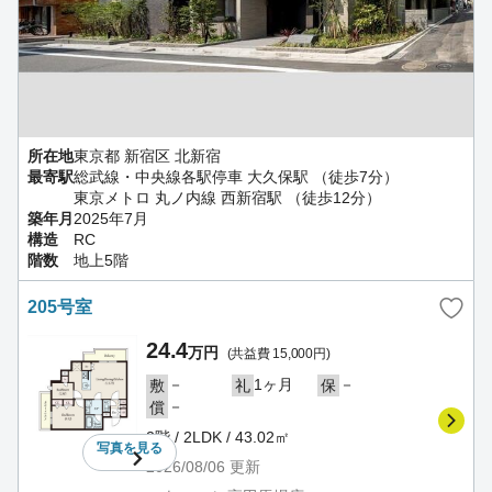
所在地
東京都 新宿区 北新宿
最寄駅
総武線・中央線各駅停車 大久保駅 （徒歩7分）
東京メトロ 丸ノ内線 西新宿駅 （徒歩12分）
築年月
2025年7月
構造
RC
階数
地上5階
205号室
24.4
万円
(共益費 15,000円)
－
1ヶ月
－
敷
礼
保
－
償
2階 / 2LDK / 43.02㎡
写真を
見る
2026/08/06
更新