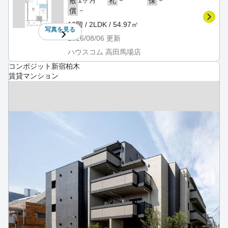
敷
礼
保
－
償
12階 / 2LDK / 54.97㎡
写真を
見る
2026/08/06
更新
ハウスコム 高田馬場店
コンポジット新宿柏木
賃貸マンション