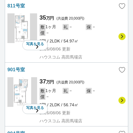
811号室
35
万円
(共益費 20,000円)
1ヶ月
－
－
敷
礼
保
－
償
8階 / 2LDK / 54.97㎡
写真を
見る
2026/08/06
更新
ハウスコム 高田馬場店
901号室
37
万円
(共益費 20,000円)
1ヶ月
－
－
敷
礼
保
－
償
9階 / 2LDK / 56.74㎡
写真を
見る
2026/08/06
更新
ハウスコム 高田馬場店