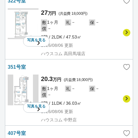
322号室
27
万円
(共益費 18,000円)
1ヶ月
－
－
敷
礼
保
－
償
3階 / 2LDK / 47.53㎡
写真を
見る
2026/08/06
更新
ハウスコム 高田馬場店
351号室
20.3
万円
(共益費 18,000円)
1ヶ月
－
－
敷
礼
保
－
償
3階 / 1LDK / 36.03㎡
写真を
見る
2026/08/06
更新
ハウスコム 中野店
407号室