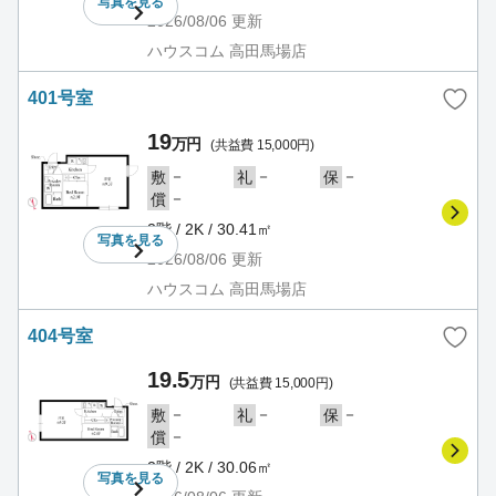
写真を
見る
2026/08/06
更新
ハウスコム 高田馬場店
401号室
19
万円
(共益費 15,000円)
－
－
－
敷
礼
保
－
償
2階 / 2K / 30.41㎡
写真を
見る
2026/08/06
更新
ハウスコム 高田馬場店
404号室
19.5
万円
(共益費 15,000円)
－
－
－
敷
礼
保
－
償
2階 / 2K / 30.06㎡
写真を
見る