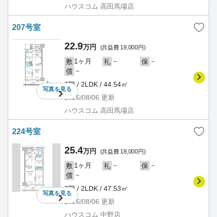
ハウスコム 高田馬場店
207号室
22.9
万円
(共益費 18,000円)
1ヶ月
－
－
敷
礼
保
－
償
2階 / 2LDK / 44.54㎡
写真を
見る
2026/08/06
更新
ハウスコム 高田馬場店
224号室
25.4
万円
(共益費 18,000円)
1ヶ月
－
－
敷
礼
保
－
償
2階 / 2LDK / 47.53㎡
写真を
見る
2026/08/06
更新
ハウスコム 中野店