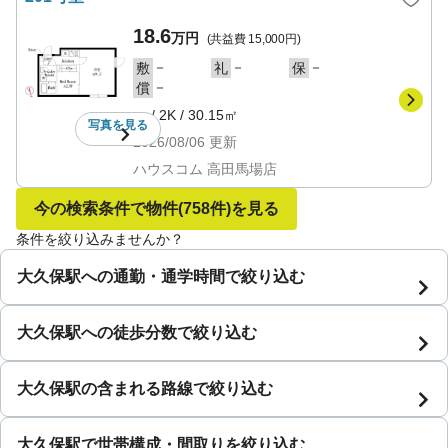
18.6
万円
(共益費
15,000円
)
－
－
－
敷
礼
保
－
償
－
/
2K
/
30.15㎡
写真を
見る
2026/08/06
更新
ハウスコム 高田馬場店
今の検索条件で物件
(758件)
を見る
条件を絞り込みませんか？
大久保駅への通勤・通学時間で絞り込む
大久保駅への徒歩分数で絞り込む
大久保駅の含まれる路線で絞り込む
大久保駅で世帯構成・間取りを絞り込む