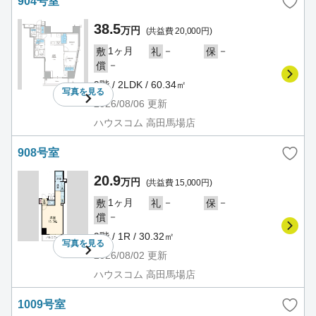
904号室
38.5
万円
(共益費 20,000円)
1ヶ月
－
－
敷
礼
保
－
償
9階 / 2LDK / 60.34㎡
写真を
見る
2026/08/06
更新
ハウスコム 高田馬場店
908号室
20.9
万円
(共益費 15,000円)
1ヶ月
－
－
敷
礼
保
－
償
9階 / 1R / 30.32㎡
写真を
見る
2026/08/02
更新
ハウスコム 高田馬場店
1009号室