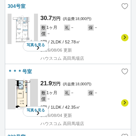
304号室
30.7
万円
(共益費 18,000円)
1ヶ月
－
－
敷
礼
保
－
償
3階 / 2LDK / 52.78㎡
写真を
見る
2026/08/06
更新
ハウスコム 高田馬場店
＊＊＊号室
21.9
万円
(共益費 18,000円)
1ヶ月
－
－
敷
礼
保
－
償
3階 / 1LDK / 42.35㎡
写真を
見る
2026/08/04
更新
ハウスコム 高田馬場店