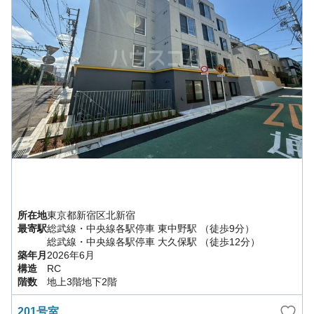
所在地
東京都
新宿区
北新宿
最寄駅
総武線・中央線各駅停車
東中野駅
（徒歩9分）
総武線・中央線各駅停車
大久保駅
（徒歩12分）
築年月
2026年6月
構造
RC
階数
地上3階地下2階
201号室