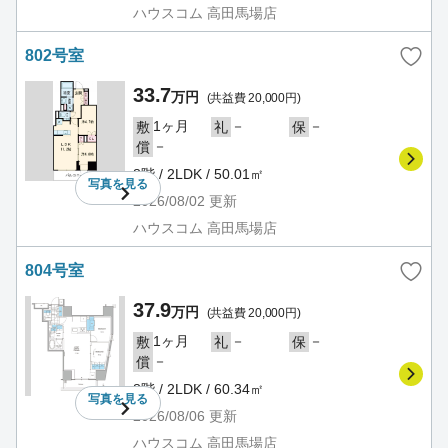
ハウスコム 高田馬場店
802号室
33.7
万円
(共益費 20,000円)
1ヶ月
－
－
敷
礼
保
－
償
8階 / 2LDK / 50.01㎡
写真を
見る
2026/08/02
更新
ハウスコム 高田馬場店
804号室
37.9
万円
(共益費 20,000円)
1ヶ月
－
－
敷
礼
保
－
償
8階 / 2LDK / 60.34㎡
写真を
見る
2026/08/06
更新
ハウスコム 高田馬場店