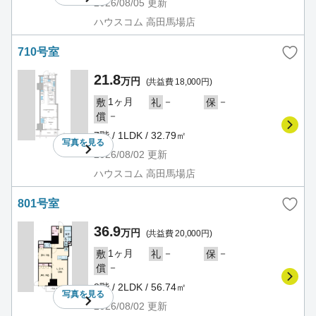
2026/08/05
更新
ハウスコム 高田馬場店
710号室
21.8
万円
(共益費 18,000円)
1ヶ月
－
－
敷
礼
保
－
償
7階 / 1LDK / 32.79㎡
写真を
見る
2026/08/02
更新
ハウスコム 高田馬場店
801号室
36.9
万円
(共益費 20,000円)
1ヶ月
－
－
敷
礼
保
－
償
8階 / 2LDK / 56.74㎡
写真を
見る
2026/08/02
更新