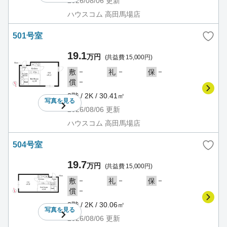
2026/08/06
更新
ハウスコム 高田馬場店
501号室
19.1
万円
(共益費 15,000円)
－
－
－
敷
礼
保
－
償
3階 / 2K / 30.41㎡
写真を
見る
2026/08/06
更新
ハウスコム 高田馬場店
504号室
19.7
万円
(共益費 15,000円)
－
－
－
敷
礼
保
－
償
3階 / 2K / 30.06㎡
写真を
見る
2026/08/06
更新