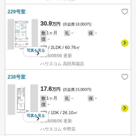
229号室
30.9
万円
(共益費 18,000円)
1ヶ月
－
－
敷
礼
保
－
償
2階 / 2LDK / 60.76㎡
写真を
見る
2026/08/06
更新
ハウスコム 高田馬場店
238号室
17.6
万円
(共益費 15,000円)
1ヶ月
－
－
敷
礼
保
－
償
2階 / 1DK / 26.10㎡
写真を
見る
2026/08/06
更新
ハウスコム 中野店