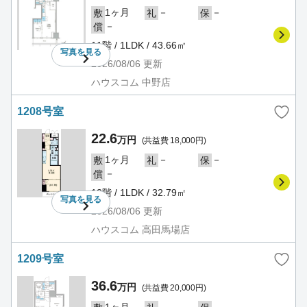
1ヶ月
－
－
敷
礼
保
－
償
11階 / 1LDK / 43.66㎡
写真を
見る
2026/08/06
更新
ハウスコム 中野店
1208号室
22.6
万円
(共益費 18,000円)
1ヶ月
－
－
敷
礼
保
－
償
12階 / 1LDK / 32.79㎡
写真を
見る
2026/08/06
更新
ハウスコム 高田馬場店
1209号室
36.6
万円
(共益費 20,000円)
1ヶ月
－
－