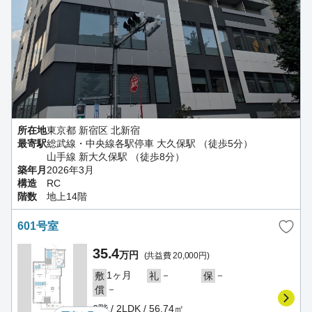
所在地
東京都 新宿区 北新宿
最寄駅
総武線・中央線各駅停車 大久保駅 （徒歩5分）
山手線 新大久保駅 （徒歩8分）
築年月
2026年3月
構造
RC
階数
地上14階
601号室
35.4
万円
(共益費 20,000円)
1ヶ月
－
－
敷
礼
保
－
償
6階 / 2LDK / 56.74㎡