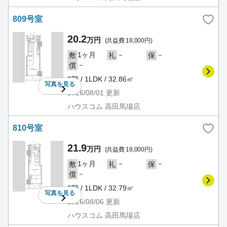
809号室
20.2
万円
(共益費 18,000円)
1ヶ月
－
－
敷
礼
保
－
償
8階 / 1LDK / 32.86㎡
写真を
見る
2026/08/01
更新
ハウスコム 高田馬場店
810号室
21.9
万円
(共益費 18,000円)
1ヶ月
－
－
敷
礼
保
－
償
8階 / 1LDK / 32.79㎡
写真を
見る
2026/08/06
更新
ハウスコム 高田馬場店