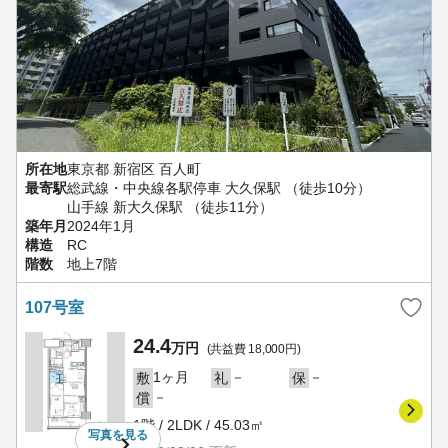
所在地
東京都 新宿区 百人町
最寄駅
総武線・中央線各駅停車 大久保駅 （徒歩10分）
山手線 新大久保駅 （徒歩11分）
築年月
2024年1月
構造
RC
階数
地上7階
107号室
24.4
万円
(共益費 18,000円)
1ヶ月
－
－
敷
礼
保
－
償
1階 / 2LDK / 45.03㎡
写真を
見る