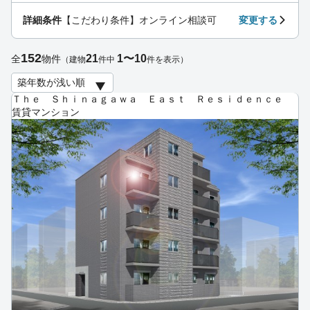
詳細条件
【こだわり条件】オンライン相談可
変更する
152
21
1〜10
全
物件
（建物
件中
件を表示）
Ｔｈｅ Ｓｈｉｎａｇａｗａ Ｅａｓｔ Ｒｅｓｉｄｅｎｃｅ
賃貸マンション