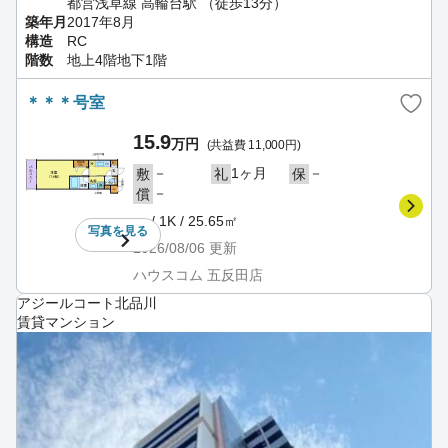
都営浅草線 高輪台駅 （徒歩13分）
築年月
2017年8月
構造
RC
階数
地上4階地下1階
＊＊＊号室
15.9
万円
(共益費 11,000円)
－
1ヶ月
－
敷
礼
保
－
償
－ / 1K / 25.65㎡
写真を
見る
2026/08/06
更新
ハウスコム 五反田店
アジールコート北品川
賃貸マンション