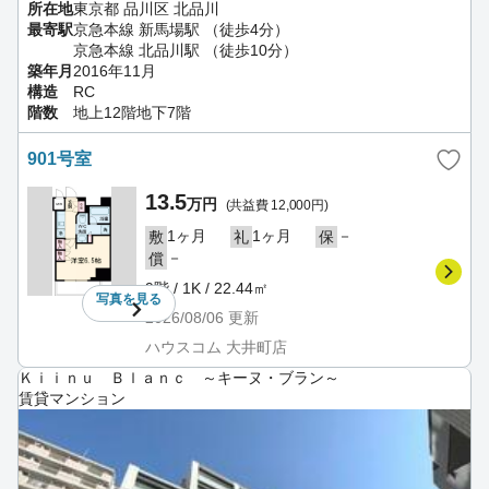
所在地
東京都 品川区 北品川
最寄駅
京急本線 新馬場駅 （徒歩4分）
京急本線 北品川駅 （徒歩10分）
築年月
2016年11月
構造
RC
階数
地上12階地下7階
901号室
13.5
万円
(共益費 12,000円)
1ヶ月
1ヶ月
－
敷
礼
保
－
償
9階 / 1K / 22.44㎡
写真を
見る
2026/08/06
更新
ハウスコム 大井町店
Ｋｉｉｎｕ Ｂｌａｎｃ ～キーヌ・ブラン～
賃貸マンション