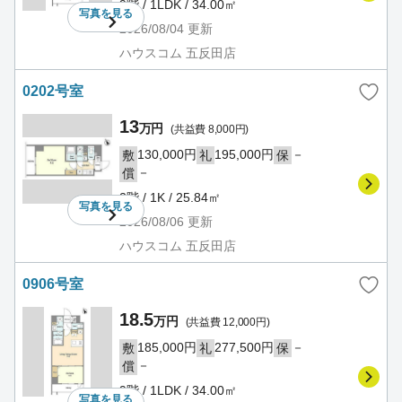
9階 / 1LDK / 34.00㎡
写真を
見る
2026/08/04
更新
ハウスコム 五反田店
0202号室
13
万円
(共益費 8,000円)
130,000円
195,000円
－
敷
礼
保
－
償
2階 / 1K / 25.84㎡
写真を
見る
2026/08/06
更新
ハウスコム 五反田店
0906号室
18.5
万円
(共益費 12,000円)
185,000円
277,500円
－
敷
礼
保
－
償
9階 / 1LDK / 34.00㎡
写真を
見る