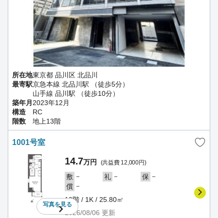
所在地
東京都 品川区 北品川
最寄駅
京急本線 北品川駅 （徒歩5分）
山手線 品川駅 （徒歩10分）
築年月
2023年12月
構造
RC
階数
地上13階
1001号室
14.7
万円
(共益費 12,000円)
－
－
－
敷
礼
保
－
償
10階 / 1K / 25.80㎡
写真を
見る
2026/08/06
更新