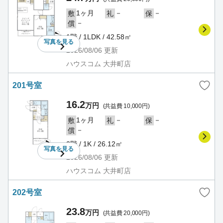
1ヶ月
－
－
敷
礼
保
－
償
1階 / 1LDK / 42.58㎡
写真を
見る
2026/08/06
更新
ハウスコム 大井町店
201号室
16.2
万円
(共益費 10,000円)
1ヶ月
－
－
敷
礼
保
－
償
2階 / 1K / 26.12㎡
写真を
見る
2026/08/06
更新
ハウスコム 大井町店
202号室
23.8
万円
(共益費 20,000円)