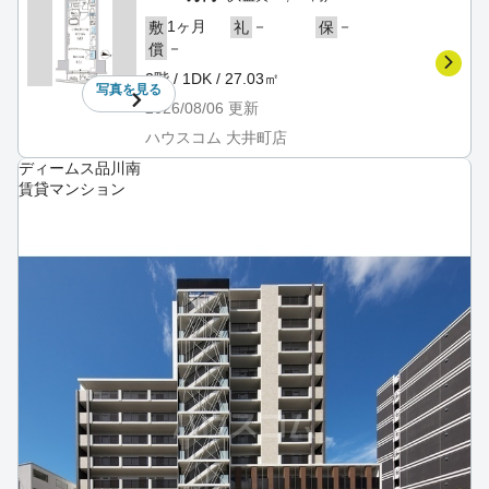
1ヶ月
－
－
敷
礼
保
－
償
2階 / 1DK / 27.03㎡
写真を
見る
2026/08/06
更新
ハウスコム 大井町店
ディームス品川南
賃貸マンション