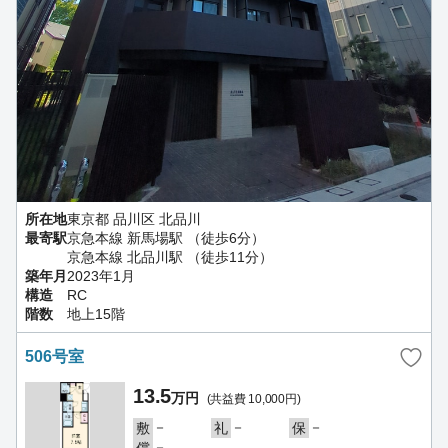
所在地
東京都 品川区 北品川
最寄駅
京急本線 新馬場駅 （徒歩6分）
京急本線 北品川駅 （徒歩11分）
築年月
2023年1月
構造
RC
階数
地上15階
506号室
13.5
万円
(共益費 10,000円)
－
－
－
敷
礼
保
－
償