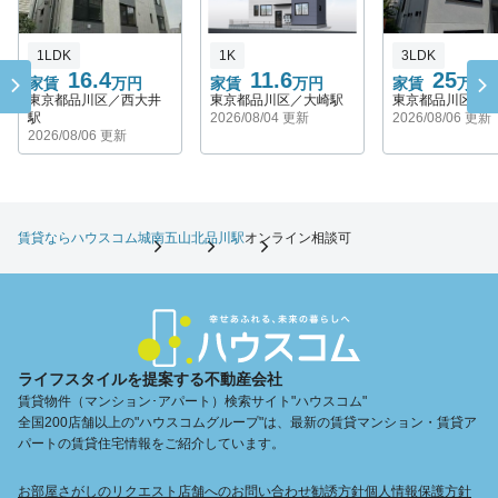
1LDK
1K
3LDK
16.4
11.6
25
家賃
万円
家賃
万円
家賃
万円
東京都品川区／西大井
東京都品川区／大崎駅
東京都品川区／
駅
2026/08/04 更新
2026/08/06 更新
2026/08/06 更新
賃貸ならハウスコム
城南五山
北品川駅
オンライン相談可
ライフスタイルを提案する不動産会社
賃貸物件（マンション･アパート）検索サイト"ハウスコム"
全国200店舗以上の"ハウスコムグループ"は、最新の賃貸マンション・賃貸ア
パートの賃貸住宅情報をご紹介しています。
お部屋さがしのリクエスト
店舗へのお問い合わせ
勧誘方針
個人情報保護方針