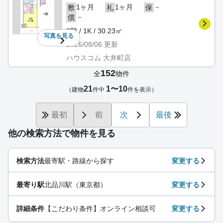
1ヶ月
1ヶ月
－
敷
礼
保
－
償
3階 / 1K / 30.23㎡
写真を
見る
2026/08/06
更新
ハウスコム 大井町店
152
全
物件
21
1〜10
（建物
件中
件を表示）
最初
前
次
最後
他の検索方法で物件を見る
検索方法
最寄駅・路線から探す
変更する
最寄り駅
北品川駅（東京都）
変更する
詳細条件
【こだわり条件】オンライン相談可
変更する