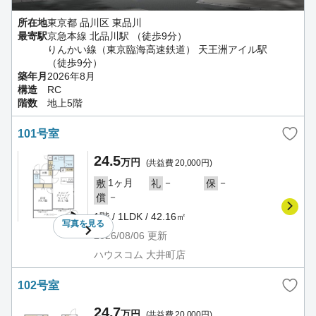
所在地
東京都 品川区 東品川
最寄駅
京急本線 北品川駅 （徒歩9分）
りんかい線（東京臨海高速鉄道） 天王洲アイル駅
（徒歩9分）
築年月
2026年8月
構造
RC
階数
地上5階
101号室
24.5
万円
(共益費 20,000円)
1ヶ月
－
－
敷
礼
保
－
償
1階 / 1LDK / 42.16㎡
写真を
見る
2026/08/06
更新
ハウスコム 大井町店
102号室
24.7
万円
(共益費 20,000円)