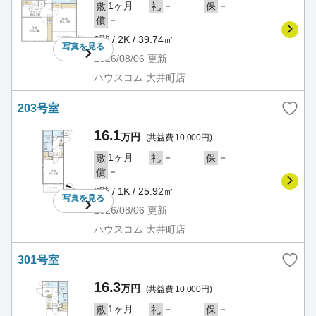
1ヶ月
－
－
敷
礼
保
－
償
2階 / 2K / 39.74㎡
写真を
見る
2026/08/06
更新
ハウスコム 大井町店
203号室
16.1
万円
(共益費 10,000円)
1ヶ月
－
－
敷
礼
保
－
償
2階 / 1K / 25.92㎡
写真を
見る
2026/08/06
更新
ハウスコム 大井町店
301号室
16.3
万円
(共益費 10,000円)
1ヶ月
－
－
敷
礼
保