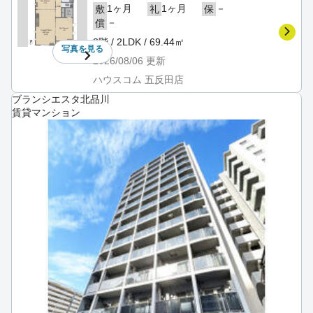
1ヶ月
1ヶ月
－
敷
礼
保
－
償
3階 / 2LDK / 69.44㎡
写真を
見る
2026/08/06
更新
ハウスコム 五反田店
ブランシエスタ北品川
賃貸マンション