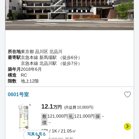
所在地
東京都 品川区 北品川
最寄駅
京急本線 新馬場駅 （徒歩6分）
京急本線 北品川駅 （徒歩7分）
築年月
2018年6月
構造
RC
階数
地上12階
0601号室
12.1
万円
(共益費 10,000円)
121,000円
121,000円
－
敷
礼
保
－
償
6階 / 1K / 21.05㎡
写真を
見る