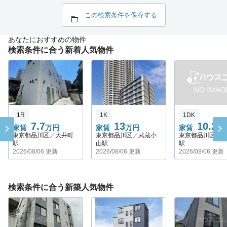
この検索条件を保存する
あなたにおすすめの物件
検索条件に合う新着人気物件
1R
1K
1DK
7.7
13
10.2
家賃
万円
家賃
万円
家賃
万
東京都品川区／大井町
東京都品川区／武蔵小
東京都品川区／
駅
山駅
駅
2026/08/06 更新
2026/08/06 更新
2026/08/06 更新
検索条件に合う新築人気物件