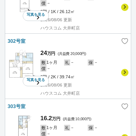
－
償
3階 / 1K / 26.12㎡
写真を
見る
2026/08/06
更新
ハウスコム 大井町店
302号室
24
万円
(共益費 20,000円)
1ヶ月
－
－
敷
礼
保
－
償
3階 / 2K / 39.74㎡
写真を
見る
2026/08/06
更新
ハウスコム 大井町店
303号室
16.2
万円
(共益費 10,000円)
1ヶ月
－
－
敷
礼
保
－
償