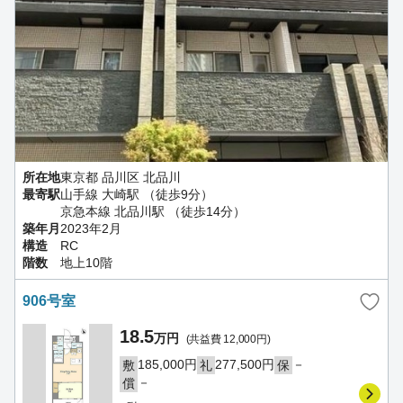
所在地
東京都 品川区 北品川
最寄駅
山手線 大崎駅 （徒歩9分）
京急本線 北品川駅 （徒歩14分）
築年月
2023年2月
構造
RC
階数
地上10階
906号室
18.5
万円
(共益費 12,000円)
185,000円
277,500円
－
敷
礼
保
－
償