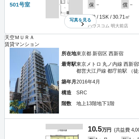
501号室
－
－
保
償
5階 / 1SK / 30.71㎡
写真を
見る
ハウスコム 明大前店
天空ＭＵＲＡ
賃貸マンション
所在地
東京都 新宿区 西新宿
最寄駅
東京メトロ 丸ノ内線 西新宿
都営大江戸線 都庁前駅 （徒
築年月
2016年4月
構造
SRC
階数
地上13階地下1階
10.5
万円
(共益費 4,0