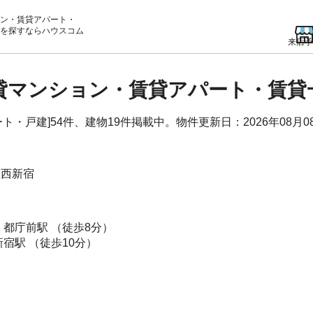
ン・賃貸アパート・
を
探すならハウスコム
来店予
賃貸マンション・賃貸アパート・賃
・戸建]54件、建物19件掲載中。物件更新日：2026年08月0
区
西新宿
線
都庁前駅
（徒歩8分）
新宿駅
（徒歩10分）