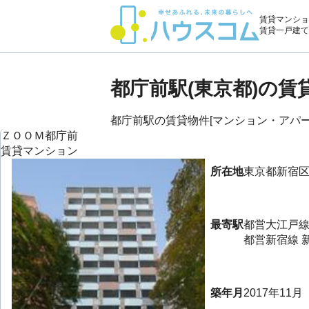
賃貸マンショ
賃貸一戸建て
都庁前駅(東京都)の
都庁前駅の賃貸物件[マンション・アパート
ＺＯＯＭ都庁前
賃貸マンション
所在地
東京都
新宿
最寄駅
都営大江戸
都営新宿線
築年月
2017年11月