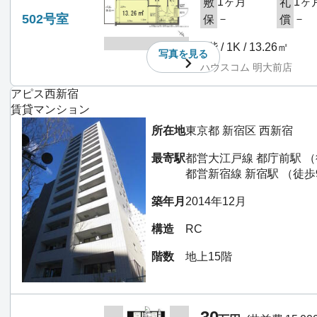
1ヶ月
1ヶ
敷
礼
502号室
－
－
保
償
5階 / 1K / 13.26㎡
写真を
見る
ハウスコム 明大前店
アピス西新宿
賃貸マンション
所在地
東京都 新宿区 西新宿
最寄駅
都営大江戸線 都庁前駅 （
都営新宿線 新宿駅 （徒歩
築年月
2014年12月
構造
RC
階数
地上15階