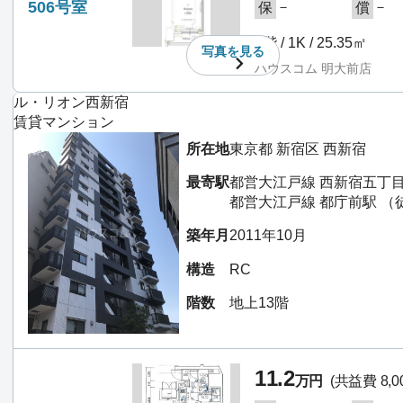
506号室
－
－
保
償
5階 / 1K / 25.35㎡
写真を
見る
ハウスコム 明大前店
ル・リオン西新宿
賃貸マンション
所在地
東京都 新宿区 西新宿
最寄駅
都営大江戸線 西新宿五丁目
都営大江戸線 都庁前駅 （
築年月
2011年10月
構造
RC
階数
地上13階
11.2
万円
(共益費 8,0