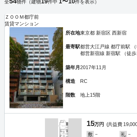
54
19
1〜10
全
物件
（建物
件中
件を表示）
ＺＯＯＭ都庁前
賃貸マンション
所在地
東京都 新宿区 西新宿
最寄駅
都営大江戸線 都庁前駅 （
都営新宿線 新宿駅 （徒歩
築年月
2017年11月
構造
RC
階数
地上15階
15
万円
(共益費 19,00
－
－
敷
礼