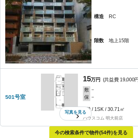
構造
RC
階数
地上15階
15
万円
(共益費
19,000
－
敷
501号室
－
保
5階
/
1SK
/
30.71㎡
写真を
見る
ハウスコム 明大前店
今の検索条件で物件
(54件)
を見る