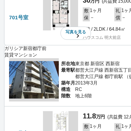
30
万円
(共益費 15,00
1ヶ月
1ヶ
敷
礼
701号室
－
－
保
償
7階 / 2LDK / 64.84㎡
写真を
見る
ハウスコム 明大前店
ガリシア新宿都庁前
賃貸マンション
所在地
東京都 新宿区 西新宿
最寄駅
都営大江戸線 西新宿五丁目
都営大江戸線 都庁前駅 （
築年月
2013年3月
構造
RC
階数
地上6階
11.8
万円
(共益費 12,
1ヶ月
1ヶ
敷
礼