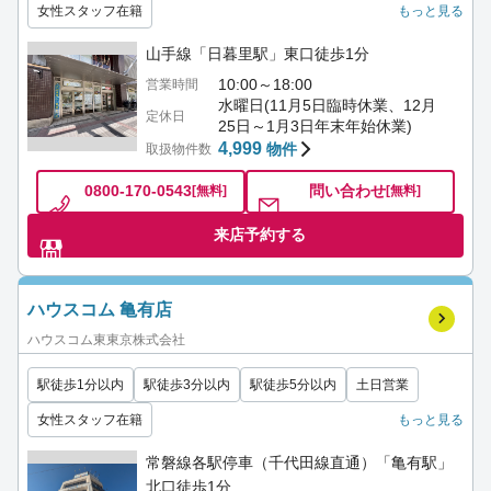
女性スタッフ在籍
もっと見る
山手線「日暮里駅」東口徒歩1分
10:00～18:00
営業時間
水曜日(11月5日臨時休業、12月
定休日
25日～1月3日年末年始休業)
4,999
物件
取扱物件数
0800-170-0543
問い合わせ
[無料]
[無料]
来店予約する
ハウスコム 亀有店
ハウスコム東東京株式会社
駅徒歩1分以内
駅徒歩3分以内
駅徒歩5分以内
土日営業
女性スタッフ在籍
もっと見る
常磐線各駅停車（千代田線直通）「亀有駅」
北口徒歩1分