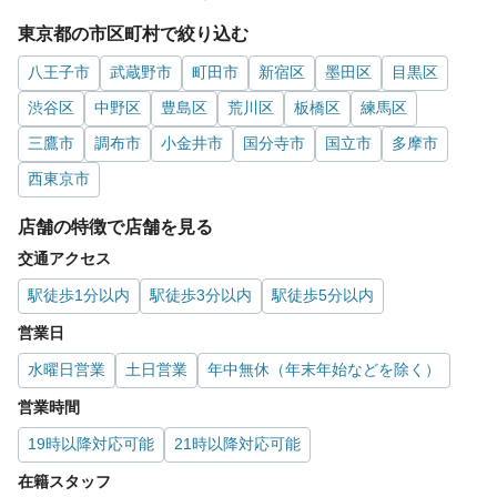
東京都の市区町村で絞り込む
八王子市
武蔵野市
町田市
新宿区
墨田区
目黒区
渋谷区
中野区
豊島区
荒川区
板橋区
練馬区
三鷹市
調布市
小金井市
国分寺市
国立市
多摩市
西東京市
店舗の特徴で店舗を見る
交通アクセス
駅徒歩1分以内
駅徒歩3分以内
駅徒歩5分以内
営業日
水曜日営業
土日営業
年中無休（年末年始などを除く）
営業時間
19時以降対応可能
21時以降対応可能
在籍スタッフ