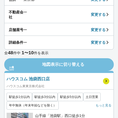
不動産会
ー
変更する
社
店舗屋号
ー
変更する
詳細条件
ー
変更する
48
1
10
〜
全
件中
件を表示
地図表示に切り替える
ハウスコム 池袋西口店
ハウスコム東東京株式会社
駅徒歩1分以内
駅徒歩3分以内
駅徒歩5分以内
土日営業
年中無休（年末年始などを除く）
もっと見る
山手線「池袋駅」西口徒歩1分