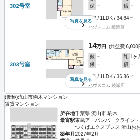
302号室
－
－
保
償
3階 / 1LDK / 34.64㎡
写真を
見る
ハウスコム 綾瀬店
14
万円
(共益費 6,000
－
1ヶ
敷
礼
303号室
－
－
保
償
3階 / 1LDK / 36.86㎡
写真を
見る
ハウスコム 綾瀬店
(仮称)流山市駒木マンション
賃貸マンション
所在地
千葉県 流山市 駒木
最寄駅
東武アーバンパークライン・野
つくばエクスプレス 流山おお
築年月
2027年2月