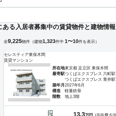
にある入居者募集中の賃貸物件と建物情報
9,225
1,323
1〜10
全
物件
（建物
件中
件を表示）
セレスティア東保木間
賃貸マンション
所在地
東京都 足立区 東保木間
最寄駅
つくばエクスプレス 六町駅
つくばエクスプレス 青井駅 （
築年月
2027年6月
構造
軽量鉄骨
階数
地上3階
13.3
万円
(共益費 6,0