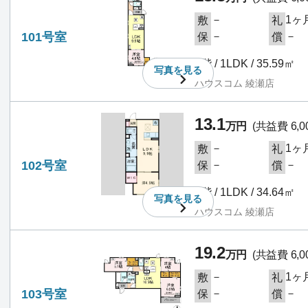
－
1ヶ
敷
礼
101号室
－
－
保
償
1階 / 1LDK / 35.59㎡
写真を
見る
ハウスコム 綾瀬店
13.1
万円
(共益費 6,0
－
1ヶ
敷
礼
102号室
－
－
保
償
1階 / 1LDK / 34.64㎡
写真を
見る
ハウスコム 綾瀬店
19.2
万円
(共益費 6,0
－
1ヶ
敷
礼
103号室
－
－
保
償