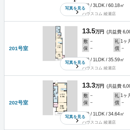
1階 / 3LDK / 60.18㎡
写真を
見る
ハウスコム 綾瀬店
13.5
万円
(共益費 6,0
－
1ヶ
敷
礼
201号室
－
－
保
償
2階 / 1LDK / 35.59㎡
写真を
見る
ハウスコム 綾瀬店
13.3
万円
(共益費 6,0
－
1ヶ
敷
礼
202号室
－
－
保
償
2階 / 1LDK / 34.64㎡
写真を
見る
ハウスコム 綾瀬店