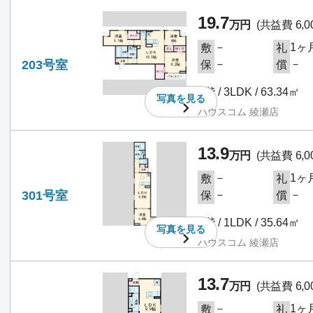
19.7
万円
(共益費 6,0
－
1ヶ
敷
礼
203号室
－
－
保
償
2階 / 3LDK / 63.34㎡
写真を
見る
ハウスコム 綾瀬店
13.9
万円
(共益費 6,0
－
1ヶ
敷
礼
301号室
－
－
保
償
3階 / 1LDK / 35.64㎡
写真を
見る
ハウスコム 綾瀬店
13.7
万円
(共益費 6,0
－
1ヶ
敷
礼