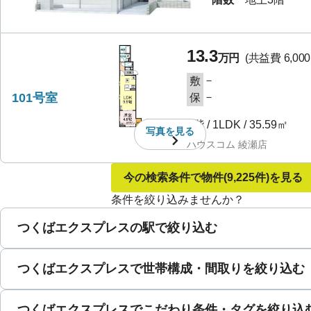
13.3
万円
(共益費
6,00
－
敷
101号室
－
保
1階
/
1LDK
/
35.59㎡
写真を
見る
ハウスコム 綾瀬店
今の検索条件で物件
(9,225件)
を見る
条件を絞り込みませんか？
つくばエクスプレスの駅で絞り込む
つくばエクスプレスで世帯構成・間取りを絞り込む
つくばエクスプレスでこだわり条件・タグを絞り込