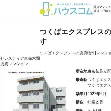
賃貸マンショ
賃貸一戸建て
つくばエクスプレスの
す
つくばエクスプレスの賃貸物件[マンション・
セレスティア東保木間
賃貸マンション
所在地
東京都
足立
最寄駅
つくばエク
つくばエク
築年月
2027年6月
構造
軽量鉄骨
階数
地上3階