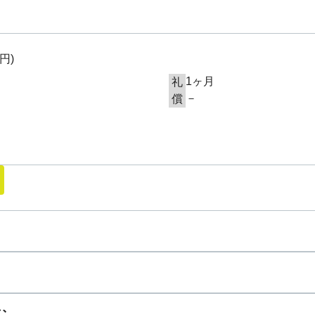
0円
)
1ヶ月
礼
－
償
む