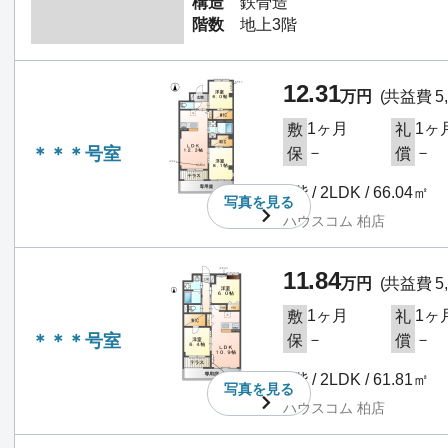
構造
鉄骨造
階数
地上3階
12.31
万円
(共益費 5,
1ヶ月
1ヶ
敷
礼
＊＊＊号室
－
－
保
償
1階 / 2LDK / 66.04㎡
写真を
見る
ハウスコム 柏店
11.84
万円
(共益費 5,
1ヶ月
1ヶ
敷
礼
＊＊＊号室
－
－
保
償
1階 / 2LDK / 61.81㎡
写真を
見る
ハウスコム 柏店