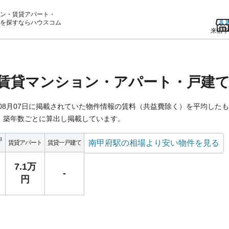
ン・賃貸アパート・
を
探すならハウスコム
来店予
賃貸マンション・アパート・戸建
年08月07日に掲載されていた物件情報の賃料（共益費除く）を平均した
、築年数ごとに算出し掲載しています。
ョ
南甲府駅の相場より安い物件を見る
賃貸アパート
賃貸一戸建て
7.1万
-
円