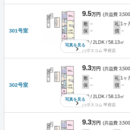
9.5
万円
(共益費 3,50
－
1ヶ
敷
礼
301号室
－
－
保
償
3階 / 2LDK / 58.13㎡
写真を
見る
ハウスコム 甲府店
9.3
万円
(共益費 3,50
－
1ヶ
敷
礼
302号室
－
－
保
償
3階 / 2LDK / 58.13㎡
写真を
見る
ハウスコム 甲府店
9.3
万円
(共益費 3,50