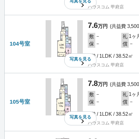
写真を
見る
ハウスコム 甲府店
7.6
万円
(共益費 3,50
－
1ヶ
敷
礼
104号室
－
－
保
償
1階 / 1LDK / 38.52㎡
写真を
見る
ハウスコム 甲府店
7.8
万円
(共益費 3,50
－
1ヶ
敷
礼
105号室
－
－
保
償
1階 / 1LDK / 38.52㎡
写真を
見る
ハウスコム 甲府店