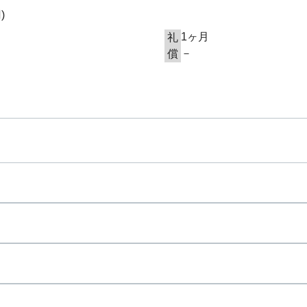
円
)
1ヶ月
礼
－
償