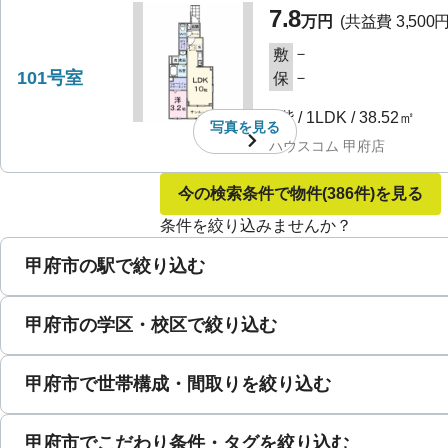
7.8
万円
(共益費
3,500
－
敷
101号室
－
保
1階
/
1LDK
/
38.52㎡
写真を
見る
ハウスコム 甲府店
今の検索条件で物件
(386件)
を見る
条件を絞り込みませんか？
甲府市の駅で絞り込む
甲府市の学区・校区で絞り込む
甲府市で世帯構成・間取りを絞り込む
甲府市でこだわり条件・タグを絞り込む