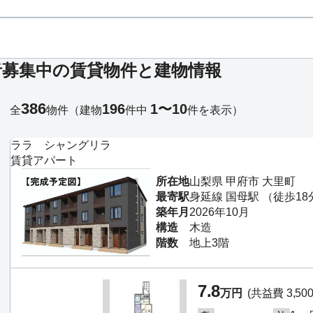
者募集中の賃貸物件と建物情報
386
196
1〜10
全
物件
（建物
件中
件を表示）
ララ シャングリラ
賃貸アパート
所在地
山梨県 甲府市 大里町
最寄駅
身延線 国母駅 （徒歩18
築年月
2026年10月
構造
木造
階数
地上3階
7.8
万円
(共益費 3,50