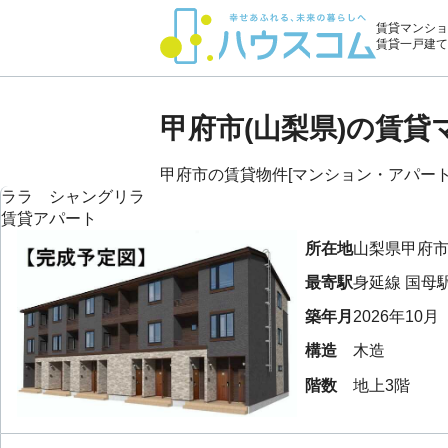
賃貸マンショ
賃貸一戸建て
甲府市(山梨県)の賃
甲府市の賃貸物件[マンション・アパート・
ララ シャングリラ
賃貸アパート
所在地
山梨県
甲府
最寄駅
身延線
国母
築年月
2026年10月
構造
木造
階数
地上3階