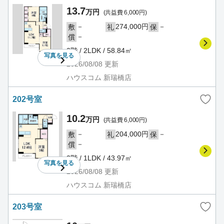
13.7
万円
(共益費 6,000円)
－
274,000円
－
敷
礼
保
－
償
2階 / 2LDK / 58.84㎡
写真を
見る
2026/08/08
更新
ハウスコム 新瑞橋店
202号室
10.2
万円
(共益費 6,000円)
－
204,000円
－
敷
礼
保
－
償
2階 / 1LDK / 43.97㎡
写真を
見る
2026/08/08
更新
ハウスコム 新瑞橋店
203号室