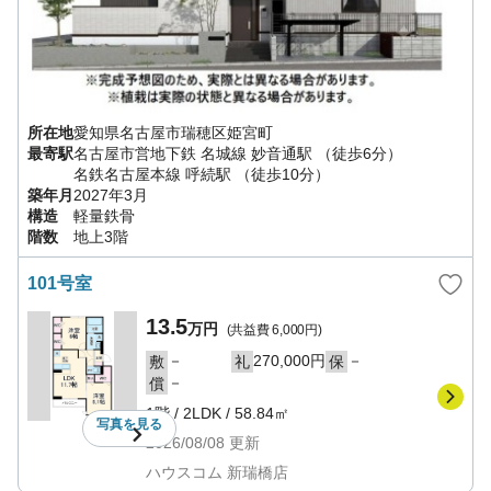
所在地
愛知県
名古屋市瑞穂区
姫宮町
最寄駅
名古屋市営地下鉄 名城線
妙音通駅
（徒歩6分）
名鉄名古屋本線
呼続駅
（徒歩10分）
築年月
2027年3月
構造
軽量鉄骨
階数
地上3階
101号室
13.5
万円
(共益費
6,000円
)
－
270,000円
－
敷
礼
保
－
償
1階
/
2LDK
/
58.84㎡
写真を
見る
2026/08/08
更新
ハウスコム 新瑞橋店