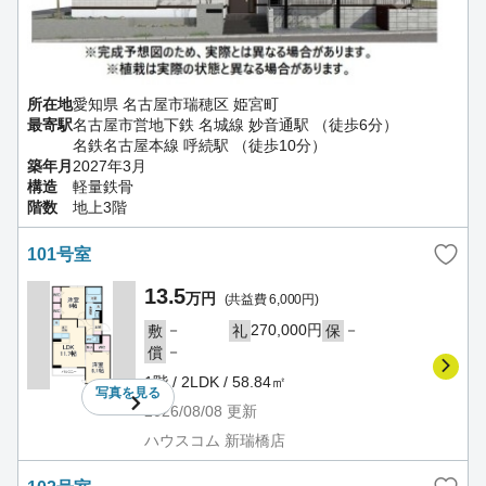
所在地
愛知県 名古屋市瑞穂区 姫宮町
最寄駅
名古屋市営地下鉄 名城線 妙音通駅 （徒歩6分）
名鉄名古屋本線 呼続駅 （徒歩10分）
築年月
2027年3月
構造
軽量鉄骨
階数
地上3階
101号室
13.5
万円
(共益費 6,000円)
－
270,000円
－
敷
礼
保
－
償
1階 / 2LDK / 58.84㎡
写真を
見る
2026/08/08
更新
ハウスコム 新瑞橋店