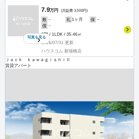
7.9
万円
(共益費 3,500円)
－
1ヶ月
－
敷
礼
保
－
償
3階 / 1LDK / 35.46㎡
写真を
見る
2026/07/31
更新
ハウスコム 新瑞橋店
Ｊａｃｋ ｋａｗａｇｉｓｈｉⅡ
賃貸アパート