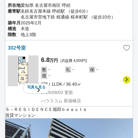
所在地
愛知県 名古屋市南区 呼続
最寄駅
名鉄名古屋本線 呼続駅 （徒歩6分）
名古屋市営地下鉄 桜通線 桜本町駅 （徒歩10分）
築年月
2025年2月
構造
木造
階数
地上3階
302号室
6.8
万円
(共益費 4,000円)
－
－
－
敷
礼
保
－
償
3階 / 1LDK / 36.40㎡
写真を
見る
2026/08/03
更新
ハウスコム 新瑞橋店
Ｓ－ＲＥＳＩＤＥＮＣＥ堀田ｂｅａｕｔｅ
賃貸マンション