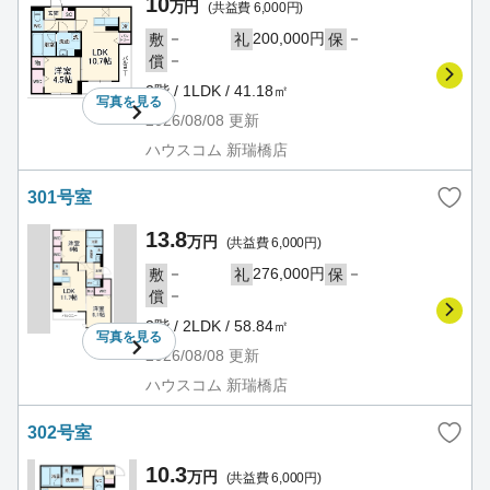
10
万円
(共益費 6,000円)
－
200,000円
－
敷
礼
保
－
償
2階 / 1LDK / 41.18㎡
写真を
見る
2026/08/08
更新
ハウスコム 新瑞橋店
301号室
13.8
万円
(共益費 6,000円)
－
276,000円
－
敷
礼
保
－
償
3階 / 2LDK / 58.84㎡
写真を
見る
2026/08/08
更新
ハウスコム 新瑞橋店
302号室
10.3
万円
(共益費 6,000円)