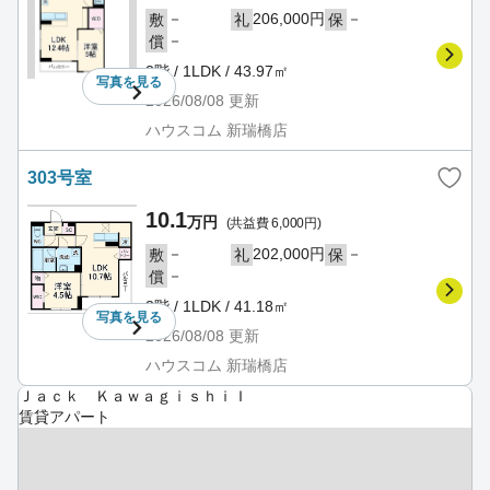
－
206,000円
－
敷
礼
保
－
償
3階 / 1LDK / 43.97㎡
写真を
見る
2026/08/08
更新
ハウスコム 新瑞橋店
303号室
10.1
万円
(共益費 6,000円)
－
202,000円
－
敷
礼
保
－
償
3階 / 1LDK / 41.18㎡
写真を
見る
2026/08/08
更新
ハウスコム 新瑞橋店
Ｊａｃｋ ＫａｗａｇｉｓｈｉＩ
賃貸アパート