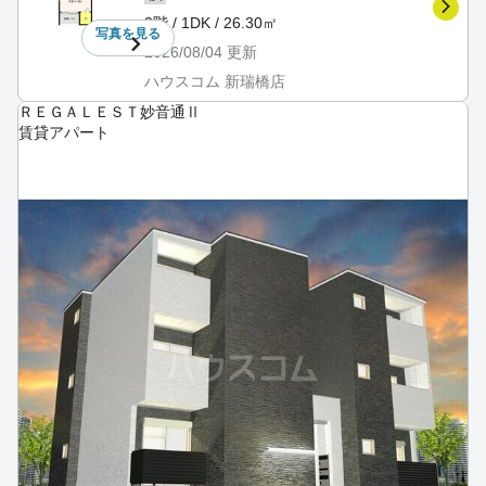
3階 / 1DK / 26.30㎡
写真を
見る
2026/08/04
更新
ハウスコム 新瑞橋店
ＲＥＧＡＬＥＳＴ妙音通Ⅱ
賃貸アパート