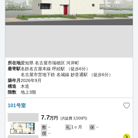
所在地
愛知県 名古屋市瑞穂区 河岸町
最寄駅
名鉄名古屋本線 呼続駅 （徒歩6分）
名古屋市営地下鉄 名城線 妙音通駅 （徒歩6分）
築年月
2026年9月
構造
木造
階数
地上3階
101号室
7.7
万円
(共益費 3,500円)
－
1ヶ月
－
敷
礼
保
－
償