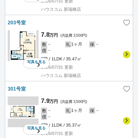
2026/07/31
更新
ハウスコム 新瑞橋店
203号室
7.8
万円
(共益費 3,500円)
－
1ヶ月
－
敷
礼
保
－
償
2階 / 1LDK / 35.47㎡
写真を
見る
2026/07/31
更新
ハウスコム 新瑞橋店
301号室
7.9
万円
(共益費 3,500円)
－
1ヶ月
－
敷
礼
保
－
償
3階 / 1LDK / 35.37㎡
写真を
見る
2026/07/31
更新