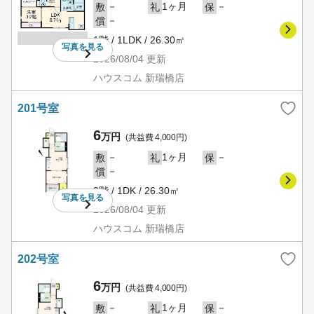
－
1ヶ月
－
敷
礼
保
－
償
1階 / 1LDK / 26.30㎡
写真を
見る
2026/08/04
更新
ハウスコム 新瑞橋店
201号室
6
万円
(共益費 4,000円)
－
1ヶ月
－
敷
礼
保
－
償
2階 / 1DK / 26.30㎡
写真を
見る
2026/08/04
更新
ハウスコム 新瑞橋店
202号室
6
万円
(共益費 4,000円)
－
1ヶ月
－
敷
礼
保