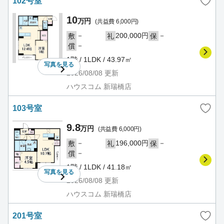
102号室
10
万円
(共益費 6,000円)
－
200,000円
－
敷
礼
保
－
償
1階 / 1LDK / 43.97㎡
写真を
見る
2026/08/08
更新
ハウスコム 新瑞橋店
103号室
9.8
万円
(共益費 6,000円)
－
196,000円
－
敷
礼
保
－
償
1階 / 1LDK / 41.18㎡
写真を
見る
2026/08/08
更新
ハウスコム 新瑞橋店
201号室