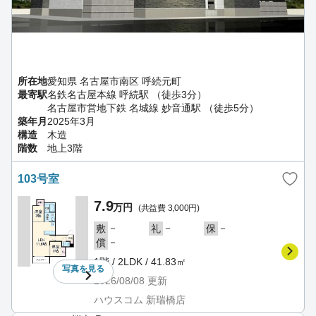
所在地
愛知県 名古屋市南区 呼続元町
最寄駅
名鉄名古屋本線 呼続駅 （徒歩3分）
名古屋市営地下鉄 名城線 妙音通駅 （徒歩5分）
築年月
2025年3月
構造
木造
階数
地上3階
103号室
7.9
万円
(共益費 3,000円)
－
－
－
敷
礼
保
－
償
1階 / 2LDK / 41.83㎡
写真を
見る
2026/08/08
更新
ハウスコム 新瑞橋店