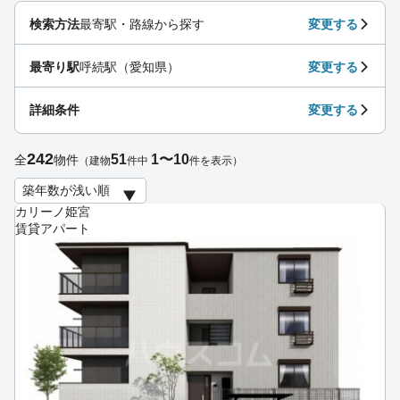
検索方法
最寄駅・路線から探す
変更する
最寄り駅
呼続駅（愛知県）
変更する
詳細条件
変更する
242
51
1〜10
全
物件
（建物
件中
件を表示）
カリーノ姫宮
賃貸アパート