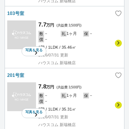
ハウスコム 新瑞橋店
103号室
7.7
万円
(共益費 3,500円)
－
1ヶ月
－
敷
礼
保
－
償
1階 / 1LDK / 35.46㎡
写真を
見る
2026/07/31
更新
ハウスコム 新瑞橋店
201号室
7.8
万円
(共益費 3,500円)
－
1ヶ月
－
敷
礼
保
－
償
2階 / 1LDK / 35.31㎡
写真を
見る
2026/07/31
更新
ハウスコム 新瑞橋店