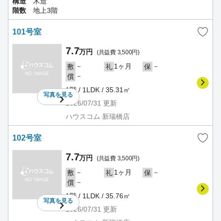
構造
木造
階数
地上3階
101号室
7.7
万円
(共益費 3,500円)
－
1ヶ月
－
敷
礼
保
－
償
1階 / 1LDK / 35.31㎡
写真を
見る
2026/07/31
更新
ハウスコム 新瑞橋店
102号室
7.7
万円
(共益費 3,500円)
－
1ヶ月
－
敷
礼
保
－
償
1階 / 1LDK / 35.76㎡
写真を
見る
2026/07/31
更新