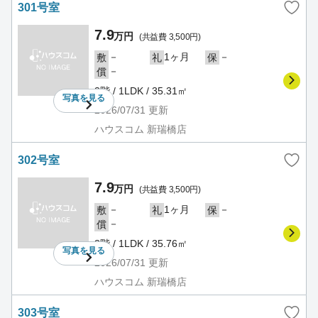
301号室
7.9
万円
(共益費 3,500円)
－
1ヶ月
－
敷
礼
保
－
償
3階 / 1LDK / 35.31㎡
写真を
見る
2026/07/31
更新
ハウスコム 新瑞橋店
302号室
7.9
万円
(共益費 3,500円)
－
1ヶ月
－
敷
礼
保
－
償
3階 / 1LDK / 35.76㎡
写真を
見る
2026/07/31
更新
ハウスコム 新瑞橋店
303号室