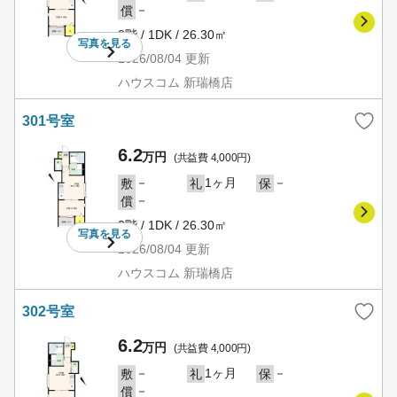
－
償
2階 / 1DK / 26.30㎡
写真を
見る
2026/08/04
更新
ハウスコム 新瑞橋店
301号室
6.2
万円
(共益費 4,000円)
－
1ヶ月
－
敷
礼
保
－
償
3階 / 1DK / 26.30㎡
写真を
見る
2026/08/04
更新
ハウスコム 新瑞橋店
302号室
6.2
万円
(共益費 4,000円)
－
1ヶ月
－
敷
礼
保
－
償