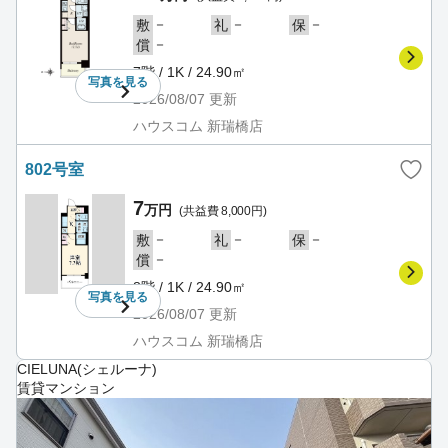
－
－
－
敷
礼
保
－
償
7階 / 1K / 24.90㎡
写真を
見る
2026/08/07
更新
ハウスコム 新瑞橋店
802号室
7
万円
(共益費 8,000円)
－
－
－
敷
礼
保
－
償
8階 / 1K / 24.90㎡
写真を
見る
2026/08/07
更新
ハウスコム 新瑞橋店
CIELUNA(シェルーナ)
賃貸マンション