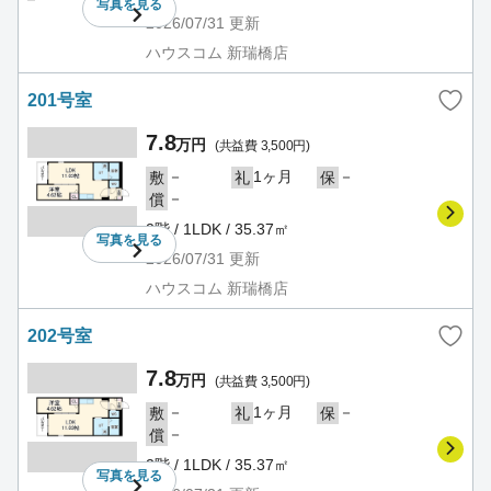
写真を
見る
2026/07/31
更新
ハウスコム 新瑞橋店
201号室
7.8
万円
(共益費 3,500円)
－
1ヶ月
－
敷
礼
保
－
償
2階 / 1LDK / 35.37㎡
写真を
見る
2026/07/31
更新
ハウスコム 新瑞橋店
202号室
7.8
万円
(共益費 3,500円)
－
1ヶ月
－
敷
礼
保
－
償
2階 / 1LDK / 35.37㎡
写真を
見る