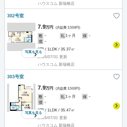
ハウスコム 新瑞橋店
302号室
7.9
万円
(共益費 3,500円)
－
1ヶ月
－
敷
礼
保
－
償
3階 / 1LDK / 35.37㎡
写真を
見る
2026/07/31
更新
ハウスコム 新瑞橋店
303号室
7.9
万円
(共益費 3,500円)
－
1ヶ月
－
敷
礼
保
－
償
3階 / 1LDK / 35.47㎡
写真を
見る
2026/07/31
更新
ハウスコム 新瑞橋店