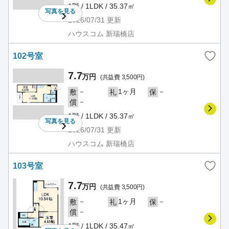
1階 / 1LDK / 35.37㎡
写真を
見る
2026/07/31
更新
ハウスコム 新瑞橋店
102号室
7.7
万円
(共益費 3,500円)
－
1ヶ月
－
敷
礼
保
－
償
1階 / 1LDK / 35.37㎡
写真を
見る
2026/07/31
更新
ハウスコム 新瑞橋店
103号室
7.7
万円
(共益費 3,500円)
－
1ヶ月
－
敷
礼
保
－
償
1階 / 1LDK / 35.47㎡