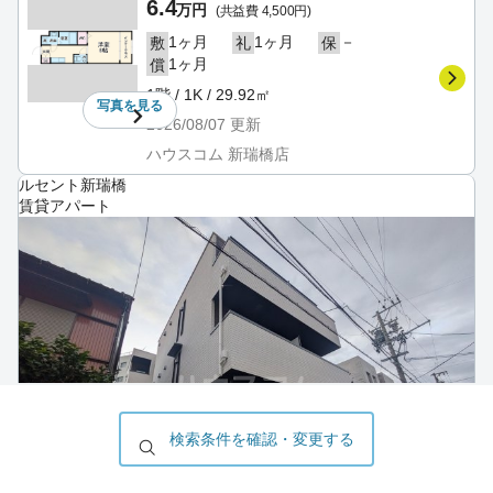
6.4
万円
(共益費 4,500円)
1ヶ月
1ヶ月
－
敷
礼
保
1ヶ月
償
1階 / 1K / 29.92㎡
写真を
見る
2026/08/07
更新
ハウスコム 新瑞橋店
ルセント新瑞橋
賃貸アパート
検索条件を確認・変更する