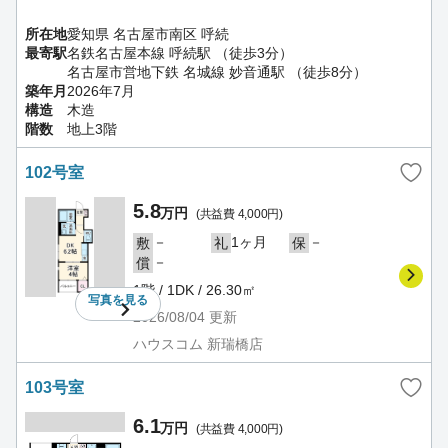
所在地
愛知県 名古屋市南区 呼続
最寄駅
名鉄名古屋本線 呼続駅 （徒歩3分）
名古屋市営地下鉄 名城線 妙音通駅 （徒歩8分）
築年月
2026年7月
構造
木造
階数
地上3階
102号室
5.8
万円
(共益費 4,000円)
－
1ヶ月
－
敷
礼
保
－
償
1階 / 1DK / 26.30㎡
写真を
見る
2026/08/04
更新
ハウスコム 新瑞橋店
103号室
6.1
万円
(共益費 4,000円)