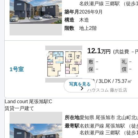
名鉄瀬戸線 三郷駅 （徒歩
築年月
2026年9月
構造
木造
階数
地上2階
12.1
万円
(共益費 －円
－
－
敷
礼
1号室
－
－
保
償
1階 / 3LDK / 75.37㎡
写真を
見る
ハウスコム 藤が丘店
Land court 尾張旭駅C
賃貸一戸建て
所在地
愛知県 尾張旭市 北山町北
最寄駅
名鉄瀬戸線 尾張旭駅 （徒
名鉄瀬戸線 三郷駅 （徒歩