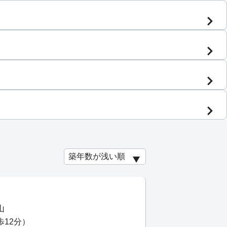
山
歩12分）