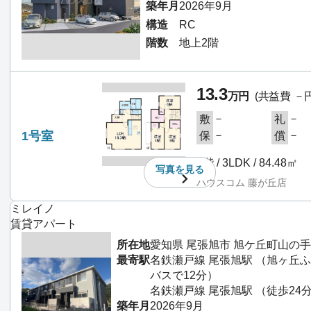
築年月
2026年9月
構造
RC
階数
地上2階
13.3
万円
(共益費 －円
－
－
敷
礼
1号室
－
－
保
償
1階 / 3LDK / 84.48㎡
写真を
見る
ハウスコム 藤が丘店
ミレイノ
賃貸アパート
所在地
愛知県 尾張旭市 旭ケ丘町山の手
最寄駅
名鉄瀬戸線 尾張旭駅 （旭ヶ丘
バスで12分）
名鉄瀬戸線 尾張旭駅 （徒歩24
築年月
2026年9月