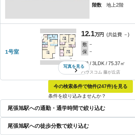
階数
地上2階
12.1
万円
(共益費
－
)
－
敷
1号室
－
保
1階
/
3LDK
/
75.37㎡
写真を
見る
ハウスコム 藤が丘店
今の検索条件で物件
(247件)
を見る
条件を絞り込みませんか？
尾張旭駅への通勤・通学時間で絞り込む
尾張旭駅への徒歩分数で絞り込む