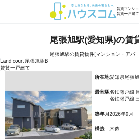
賃貸マンショ
賃貸一戸建て
尾張旭駅(愛知県)の
尾張旭駅の賃貸物件[マンション・アパート
Land court 尾張旭駅B
賃貸一戸建て
所在地
愛知県
尾張
最寄駅
名鉄瀬戸線
名鉄瀬戸線
築年月
2026年9月
構造
木造