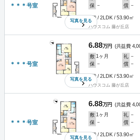
＊＊＊号室
－
－
保
償
2階 / 2LDK / 53.90㎡
写真を
見る
ハウスコム 藤が丘店
6.88
万円
(共益費 4,0
1ヶ月
－
敷
礼
＊＊＊号室
－
－
保
償
2階 / 2LDK / 53.90㎡
写真を
見る
ハウスコム 藤が丘店
6.88
万円
(共益費 4,0
1ヶ月
－
敷
礼
＊＊＊号室
－
－
保
償
2階 / 2LDK / 53.90㎡
写真を
見る