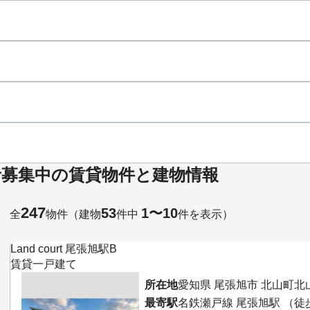
者募集中の賃貸物件と建物情報
247
53
1〜10
全
物件
（建物
件中
件を表示）
Land court 尾張旭駅B
賃貸一戸建て
所在地
愛知県 尾張旭市 北山町北
最寄駅
名鉄瀬戸線 尾張旭駅 （徒