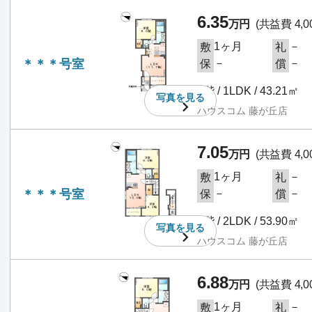
6.35
万円
(共益費 4,0
1ヶ月
－
敷
礼
＊＊＊号室
－
－
保
償
1階 / 1LDK / 43.21㎡
写真を
見る
ハウスコム 藤が丘店
7.05
万円
(共益費 4,0
1ヶ月
－
敷
礼
＊＊＊号室
－
－
保
償
2階 / 2LDK / 53.90㎡
写真を
見る
ハウスコム 藤が丘店
6.88
万円
(共益費 4,0
1ヶ月
－
敷
礼