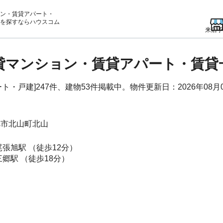
ン・賃貸アパート・
を
探すならハウスコム
来店予
賃貸マンション・賃貸アパート・賃
・戸建]247件、建物53件掲載中。物件更新日：2026年08月
旭市
北山町北山
尾張旭駅
（徒歩12分）
三郷駅
（徒歩18分）