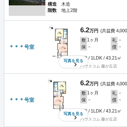
構造
木造
階数
地上2階
6.2
万円
(共益費 4,00
1ヶ月
－
敷
礼
＊＊＊号室
－
－
保
償
1階 / 1LDK / 43.21㎡
写真を
見る
ハウスコム 藤が丘店
6.2
万円
(共益費 4,00
1ヶ月
－
敷
礼
＊＊＊号室
－
－
保
償
1階 / 1LDK / 43.21㎡
写真を
見る
ハウスコム 藤が丘店