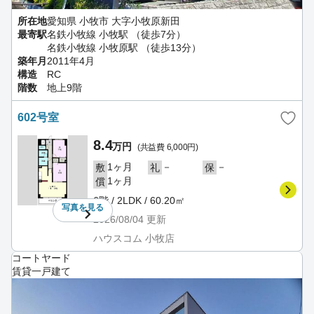
所在地
愛知県 小牧市 大字小牧原新田
最寄駅
名鉄小牧線 小牧駅 （徒歩7分）
名鉄小牧線 小牧原駅 （徒歩13分）
築年月
2011年4月
構造
RC
階数
地上9階
602号室
8.4
万円
(共益費 6,000円)
1ヶ月
－
－
敷
礼
保
1ヶ月
償
6階 / 2LDK / 60.20㎡
写真を
見る
2026/08/04
更新
ハウスコム 小牧店
コートヤード
賃貸一戸建て