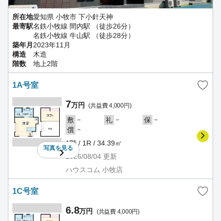
所在地
愛知県 小牧市 下小針天神
最寄駅
名鉄小牧線 間内駅 （徒歩26分）
名鉄小牧線 牛山駅 （徒歩28分）
築年月
2023年11月
構造
木造
階数
地上2階
1A号室
7
万円
(共益費 4,000円)
－
－
－
敷
礼
保
－
償
1階 / 1R / 34.39㎡
写真を
見る
2026/08/04
更新
ハウスコム 小牧店
1C号室
6.8
万円
(共益費 4,000円)