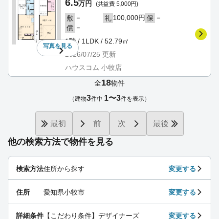
6.5
万円
(共益費 5,000円)
－
100,000円
－
敷
礼
保
－
償
1階 / 1LDK / 52.79㎡
写真を
見る
2026/07/25
更新
ハウスコム 小牧店
18
全
物件
3
1〜3
（建物
件中
件を表示）
最初
前
次
最後
他の検索方法で物件を見る
検索方法
住所から探す
変更する
住所
愛知県小牧市
変更する
詳細条件
【こだわり条件】デザイナーズ
変更する