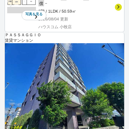
－
償
2階 / 1LDK / 50.59㎡
写真を
見る
2026/08/04
更新
ハウスコム 小牧店
ＰＡＳＳＡＧＧＩＯ
賃貸マンション