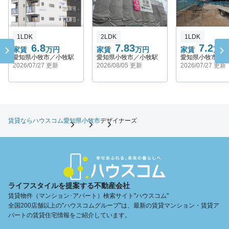
1LDK
2LDK
1LDK
6.8
7.83
7.2
家賃
万円
家賃
万円
家賃
万円
愛知県小牧市／小牧駅
愛知県小牧市／小牧駅
愛知県小牧市／
2026/07/27 更新
2026/08/05 更新
2026/07/27 更新
賃貸ならハウスコム
愛知県
小牧市
デザイナーズ
ライフスタイルを提案する不動産会社
賃貸物件（マンション･アパート）検索サイト"ハウスコム"
全国200店舗以上の"ハウスコムグループ"は、最新の賃貸マンション・賃貸ア
パートの賃貸住宅情報をご紹介しています。