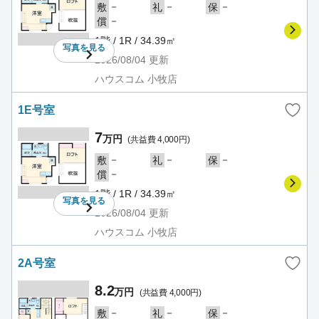
－
－
－
敷
礼
保
－
償
1階 / 1R / 34.39㎡
写真を
見る
2026/08/04
更新
ハウスコム 小牧店
1E号室
7
万円
(共益費 4,000円)
－
－
－
敷
礼
保
－
償
1階 / 1R / 34.39㎡
写真を
見る
2026/08/04
更新
ハウスコム 小牧店
2A号室
8.2
万円
(共益費 4,000円)
－
－
－
敷
礼
保