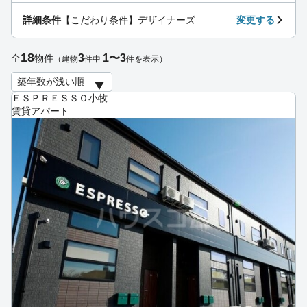
詳細条件
【こだわり条件】デザイナーズ
変更する
18
3
1〜3
全
物件
（建物
件中
件を表示）
ＥＳＰＲＥＳＳＯ小牧
賃貸アパート