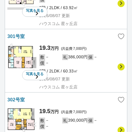
2階 / 2LDK / 63.92㎡
写真を
見る
2026/08/07
更新
ハウスコム 星ヶ丘店
301号室
19.3
万円
(共益費 7,000円)
－
386,000円
－
敷
礼
保
－
償
3階 / 2LDK / 60.33㎡
写真を
見る
2026/08/07
更新
ハウスコム 星ヶ丘店
302号室
19.5
万円
(共益費 7,000円)
－
390,000円
－
敷
礼
保
－
償