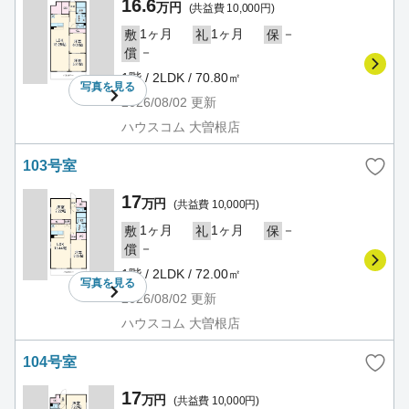
16.6
万円
(共益費 10,000円)
1ヶ月
1ヶ月
－
敷
礼
保
－
償
1階 / 2LDK / 70.80㎡
写真を
見る
2026/08/02
更新
ハウスコム 大曽根店
103号室
17
万円
(共益費 10,000円)
1ヶ月
1ヶ月
－
敷
礼
保
－
償
1階 / 2LDK / 72.00㎡
写真を
見る
2026/08/02
更新
ハウスコム 大曽根店
104号室
17
万円
(共益費 10,000円)