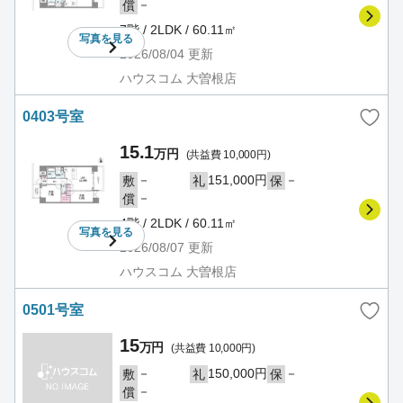
－
償
7階 / 2LDK / 60.11㎡
写真を
見る
2026/08/04
更新
ハウスコム 大曽根店
0403号室
15.1
万円
(共益費 10,000円)
－
151,000円
－
敷
礼
保
－
償
4階 / 2LDK / 60.11㎡
写真を
見る
2026/08/07
更新
ハウスコム 大曽根店
0501号室
15
万円
(共益費 10,000円)
－
150,000円
－
敷
礼
保
－
償