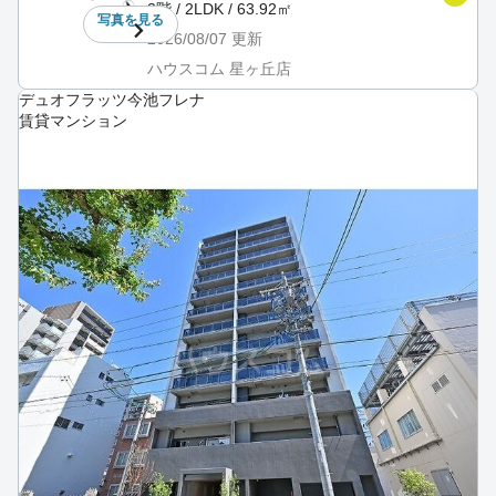
3階 / 2LDK / 63.92㎡
写真を
見る
2026/08/07
更新
ハウスコム 星ヶ丘店
デュオフラッツ今池フレナ
賃貸マンション