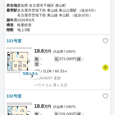
所在地
愛知県 名古屋市千種区 唐山町
最寄駅
名古屋市営地下鉄 東山線 東山公園駅 （徒歩4分）
名古屋市営地下鉄 東山線 本山駅 （徒歩10分）
築年月
2026年8月
構造
軽量鉄骨
階数
地上3階
101号室
18.6
万円
(共益費 7,000円)
－
372,000円
－
敷
礼
保
－
償
1階 / 2LDK / 60.33㎡
写真を
見る
2026/08/07
更新
ハウスコム 星ヶ丘店
102号室
18.8
万円
(共益費 7,000円)
－
376,000円
－
敷
礼
保