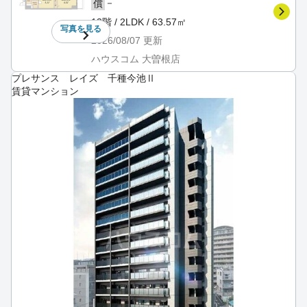
－
償
13階 / 2LDK / 63.57㎡
写真を
見る
2026/08/07
更新
ハウスコム 大曽根店
プレサンス レイズ 千種今池Ⅱ
賃貸マンション