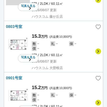
5階 / 2LDK / 60.11㎡
写真を
見る
2026/08/07
更新
ハウスコム 藤が丘店
0803号室
15.3
万円
(共益費 10,000円)
－
－
－
敷
礼
保
－
償
8階 / 2LDK / 60.11㎡
写真を
見る
2026/08/07
更新
ハウスコム 大曽根店
0901号室
15.2
万円
(共益費 10,000円)
－
－
－
敷
礼
保
－
償
9階 / 2LDK / 60.11㎡