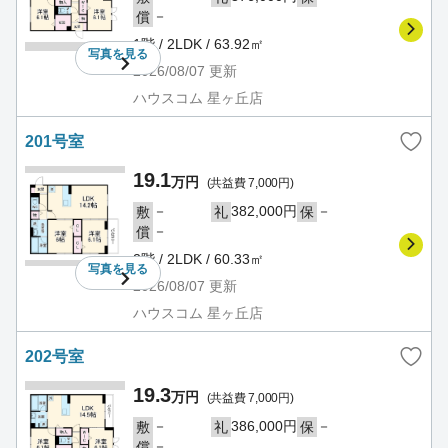
－
償
1階 / 2LDK / 63.92㎡
写真を
見る
2026/08/07
更新
ハウスコム 星ヶ丘店
201号室
19.1
万円
(共益費 7,000円)
－
382,000円
－
敷
礼
保
－
償
2階 / 2LDK / 60.33㎡
写真を
見る
2026/08/07
更新
ハウスコム 星ヶ丘店
202号室
19.3
万円
(共益費 7,000円)
－
386,000円
－
敷
礼
保
－
償