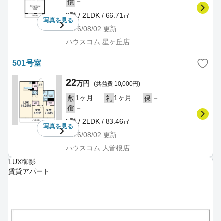
－
償
2階 / 2LDK / 66.71㎡
写真を
見る
2026/08/02
更新
ハウスコム 星ヶ丘店
501号室
22
万円
(共益費 10,000円)
1ヶ月
1ヶ月
－
敷
礼
保
－
償
5階 / 2LDK / 83.46㎡
写真を
見る
2026/08/02
更新
ハウスコム 大曽根店
LUX御影
賃貸アパート