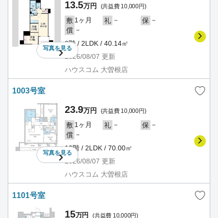
13.5
万円
(共益費 10,000円)
1ヶ月
－
－
敷
礼
保
－
償
8階 / 2LDK / 40.14㎡
写真を
見る
2026/08/07
更新
ハウスコム 大曽根店
1003号室
23.9
万円
(共益費 10,000円)
1ヶ月
－
－
敷
礼
保
－
償
10階 / 2LDK / 70.00㎡
写真を
見る
2026/08/07
更新
ハウスコム 大曽根店
1101号室
15
万円
(共益費 10,000円)