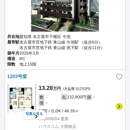
所在地
愛知県 名古屋市千種区 今池
最寄駅
名古屋市営地下鉄 東山線 今池駅 （徒歩6分）
名古屋市営地下鉄 東山線 池下駅 （徒歩11分）
築年月
2026年3月
構造
RC
階数
地上15階
1203号室
13.28
万円
(共益費 10,250円)
－
132,800円
－
敷
礼
保
－
償
12階 / 2LDK / 46.35㎡
写真を
見る
2026/08/04
更新
ハウスコム 大曽根店