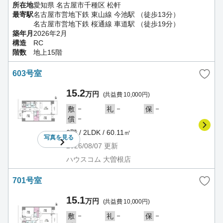
所在地
愛知県 名古屋市千種区 松軒
最寄駅
名古屋市営地下鉄 東山線 今池駅 （徒歩13分）
名古屋市営地下鉄 桜通線 車道駅 （徒歩19分）
築年月
2026年2月
構造
RC
階数
地上15階
603号室
15.2
万円
(共益費 10,000円)
－
－
－
敷
礼
保
－
償
6階 / 2LDK / 60.11㎡
写真を
見る
2026/08/07
更新
ハウスコム 大曽根店
701号室
15.1
万円
(共益費 10,000円)
－
－
－
敷
礼
保