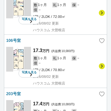
1ヶ月
1ヶ月
－
敷
礼
保
－
償
1階 / 2LDK / 72.00㎡
写真を
見る
2026/08/02
更新
ハウスコム 大曽根店
106号室
17.3
万円
(共益費 10,000円)
1ヶ月
1ヶ月
－
敷
礼
保
－
償
1階 / 2LDK / 70.80㎡
写真を
見る
2026/08/02
更新
ハウスコム 大曽根店
203号室
17.4
万円
(共益費 10,000円)