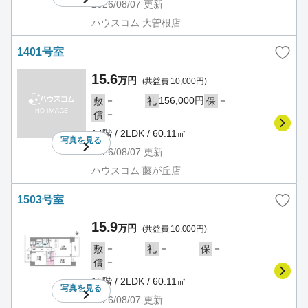
2026/08/07
更新
ハウスコム 大曽根店
1401号室
15.6
万円
(共益費 10,000円)
－
156,000円
－
敷
礼
保
－
償
14階 / 2LDK / 60.11㎡
写真を
見る
2026/08/07
更新
ハウスコム 藤が丘店
1503号室
15.9
万円
(共益費 10,000円)
－
－
－
敷
礼
保
－
償
15階 / 2LDK / 60.11㎡
写真を
見る
2026/08/07
更新