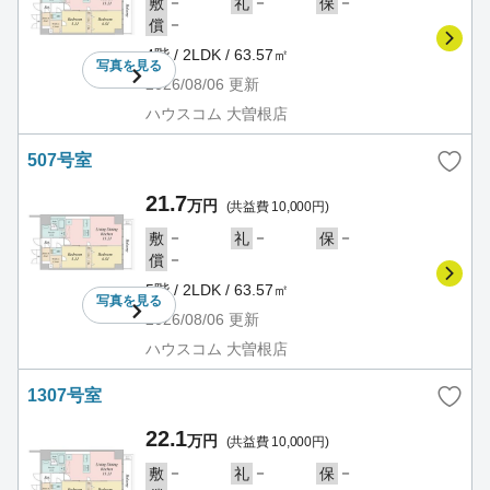
－
－
－
敷
礼
保
－
償
4階 / 2LDK / 63.57㎡
写真を
見る
2026/08/06
更新
ハウスコム 大曽根店
507号室
21.7
万円
(共益費 10,000円)
－
－
－
敷
礼
保
－
償
5階 / 2LDK / 63.57㎡
写真を
見る
2026/08/06
更新
ハウスコム 大曽根店
1307号室
22.1
万円
(共益費 10,000円)
－
－
－
敷
礼
保