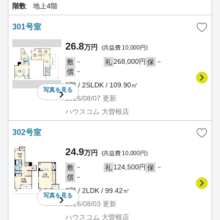
階数
地上4階
301号室
26.8
万円
(共益費 10,000円)
－
268,000円
－
敷
礼
保
－
償
3階 / 2SLDK / 109.90㎡
写真を
見る
2026/08/07
更新
ハウスコム 大曽根店
302号室
24.9
万円
(共益費 10,000円)
－
124,500円
－
敷
礼
保
－
償
3階 / 2LDK / 99.42㎡
写真を
見る
2026/08/03
更新
ハウスコム 大曽根店