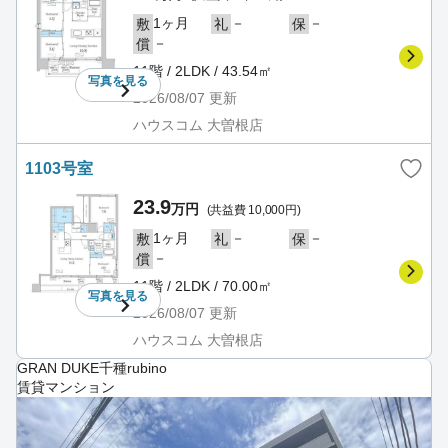
1ヶ月
－
－
敷
礼
保
－
償
11階 / 2LDK / 43.54㎡
写真を
見る
2026/08/07
更新
ハウスコム 大曽根店
1103号室
23.9
万円
(共益費 10,000円)
1ヶ月
－
－
敷
礼
保
－
償
11階 / 2LDK / 70.00㎡
写真を
見る
2026/08/07
更新
ハウスコム 大曽根店
GRAN DUKE千種rubino
賃貸マンション