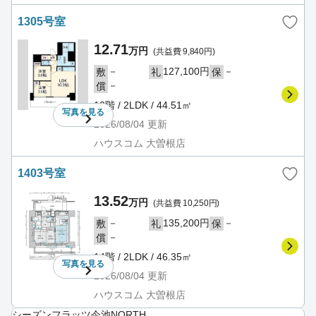
1305号室
12.71
万円
(共益費 9,840円)
－
127,100円
－
敷
礼
保
－
償
13階 / 2LDK / 44.51㎡
写真を
見る
2026/08/04
更新
ハウスコム 大曽根店
1403号室
13.52
万円
(共益費 10,250円)
－
135,200円
－
敷
礼
保
－
償
14階 / 2LDK / 46.35㎡
写真を
見る
2026/08/04
更新
ハウスコム 大曽根店
シーズンフラッツ今池NORTH