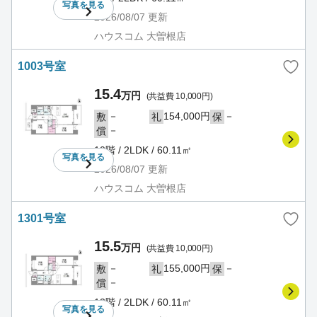
写真を
見る
2026/08/07
更新
ハウスコム 大曽根店
1003号室
15.4
万円
(共益費 10,000円)
－
154,000円
－
敷
礼
保
－
償
10階 / 2LDK / 60.11㎡
写真を
見る
2026/08/07
更新
ハウスコム 大曽根店
1301号室
15.5
万円
(共益費 10,000円)
－
155,000円
－
敷
礼
保
－
償
13階 / 2LDK / 60.11㎡
写真を
見る