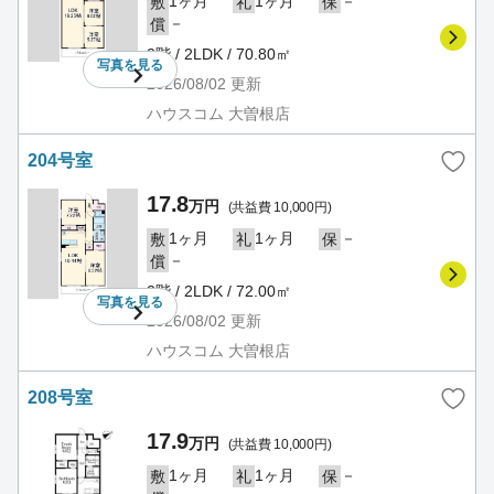
1ヶ月
1ヶ月
－
敷
礼
保
－
償
2階 / 2LDK / 70.80㎡
写真を
見る
2026/08/02
更新
ハウスコム 大曽根店
204号室
17.8
万円
(共益費 10,000円)
1ヶ月
1ヶ月
－
敷
礼
保
－
償
2階 / 2LDK / 72.00㎡
写真を
見る
2026/08/02
更新
ハウスコム 大曽根店
208号室
17.9
万円
(共益費 10,000円)
1ヶ月
1ヶ月
－
敷
礼
保