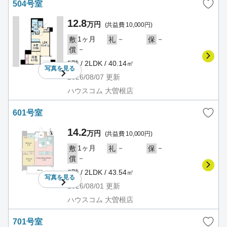
504号室
12.8
万円
(共益費 10,000円)
1ヶ月
－
－
敷
礼
保
－
償
5階 / 2LDK / 40.14㎡
写真を
見る
2026/08/07
更新
ハウスコム 大曽根店
601号室
14.2
万円
(共益費 10,000円)
1ヶ月
－
－
敷
礼
保
－
償
6階 / 2LDK / 43.54㎡
写真を
見る
2026/08/01
更新
ハウスコム 大曽根店
701号室