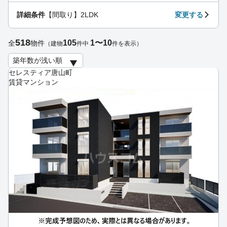
詳細条件
【間取り】2LDK
変更する
518
105
1〜10
全
物件
（建物
件中
件を表示）
セレスティア唐山町
賃貸マンション