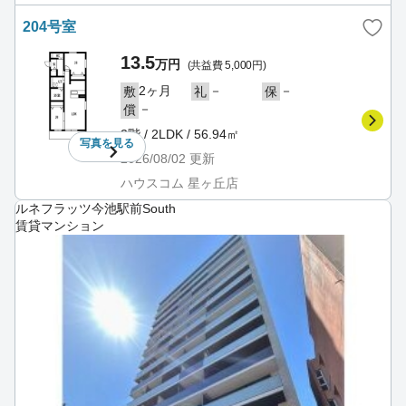
204号室
13.5
万円
(共益費 5,000円)
2ヶ月
－
－
敷
礼
保
－
償
2階 / 2LDK / 56.94㎡
写真を
見る
2026/08/02
更新
ハウスコム 星ヶ丘店
ルネフラッツ今池駅前South
賃貸マンション