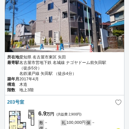
所在地
愛知県 名古屋市東区 矢田
最寄駅
名古屋市営地下鉄 名城線 ナゴヤドーム前矢田駅
（徒歩5分）
名鉄瀬戸線 矢田駅 （徒歩4分）
築年月
2017年4月
構造
木造
階数
地上3階
203号室
6.9
万円
(共益費 2,900円)
－
100,000円
－
敷
礼
保
－
償