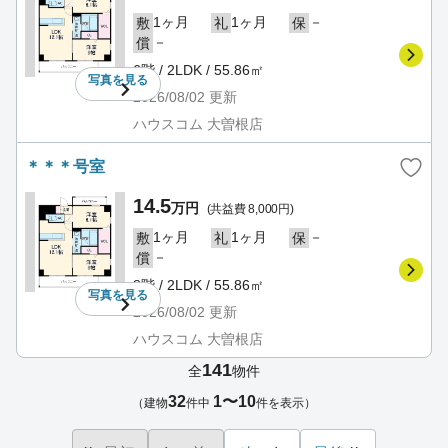
1ヶ月
1ヶ月
－
敷
礼
保
－
償
6階 / 2LDK / 55.86㎡
写真を
見る
2026/08/02
更新
ハウスコム 大曽根店
＊＊＊号室
14.5
万円
(共益費 8,000円)
1ヶ月
1ヶ月
－
敷
礼
保
－
償
8階 / 2LDK / 55.86㎡
写真を
見る
2026/08/02
更新
ハウスコム 大曽根店
141
全
物件
32
1〜10
（建物
件中
件を表示）