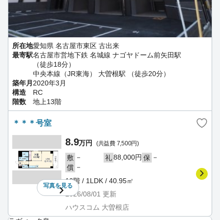
所在地
愛知県 名古屋市東区 古出来
最寄駅
名古屋市営地下鉄 名城線 ナゴヤドーム前矢田駅
（徒歩18分）
中央本線（JR東海） 大曽根駅 （徒歩20分）
築年月
2020年3月
構造
RC
階数
地上13階
＊＊＊号室
8.9
万円
(共益費 7,500円)
－
88,000円
－
敷
礼
保
－
償
10階 / 1LDK / 40.95㎡
写真を
見る
2026/08/01
更新
ハウスコム 大曽根店