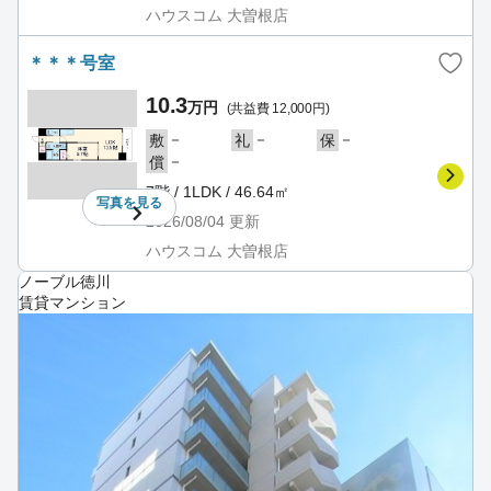
ハウスコム 大曽根店
＊＊＊号室
10.3
万円
(共益費 12,000円)
－
－
－
敷
礼
保
－
償
7階 / 1LDK / 46.64㎡
写真を
見る
2026/08/04
更新
ハウスコム 大曽根店
ノーブル徳川
賃貸マンション