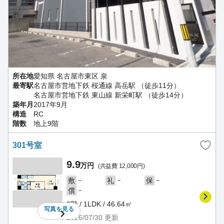
所在地
愛知県 名古屋市東区 泉
最寄駅
名古屋市営地下鉄 桜通線 高岳駅 （徒歩11分）
名古屋市営地下鉄 東山線 新栄町駅 （徒歩14分）
築年月
2017年9月
構造
RC
階数
地上9階
301号室
9.9
万円
(共益費 12,000円)
－
－
－
敷
礼
保
－
償
3階 / 1LDK / 46.64㎡
写真を
見る
2026/07/30
更新