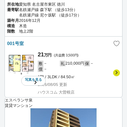
所在地
愛知県 名古屋市東区 徳川
最寄駅
名鉄瀬戸線 森下駅 （徒歩13分）
名鉄瀬戸線 尼ケ坂駅 （徒歩17分）
築年月
2016年12月
構造
木造
階数
地上2階
001号室
21
万円
(共益費 3,500円)
－
210,000円
－
敷
礼
保
－
償
1階 / 3LDK / 84.50㎡
写真を
見る
2026/08/05
更新
ハウスコム 大曽根店
エスペランサ泉
賃貸マンション