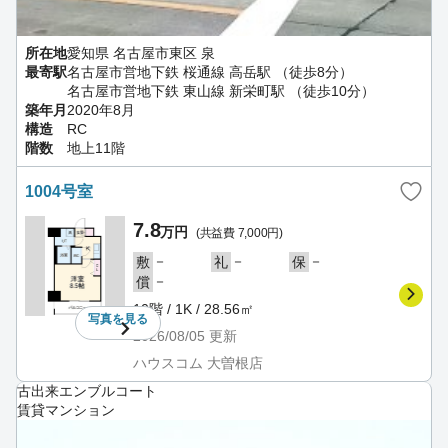
所在地
愛知県 名古屋市東区 泉
最寄駅
名古屋市営地下鉄 桜通線 高岳駅 （徒歩8分）
名古屋市営地下鉄 東山線 新栄町駅 （徒歩10分）
築年月
2020年8月
構造
RC
階数
地上11階
1004号室
7.8
万円
(共益費 7,000円)
－
－
－
敷
礼
保
－
償
10階 / 1K / 28.56㎡
写真を
見る
2026/08/05
更新
ハウスコム 大曽根店
古出来エンブルコート
賃貸マンション