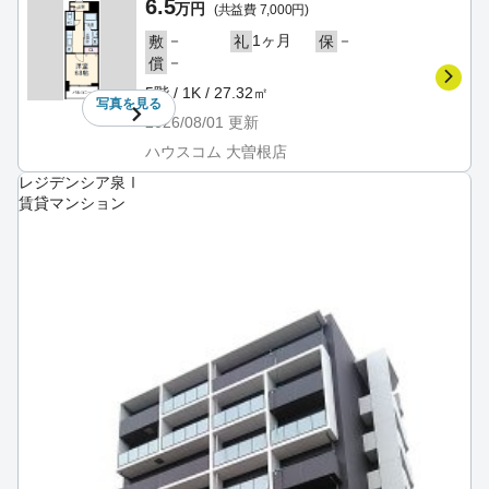
6.5
万円
(共益費 7,000円)
－
1ヶ月
－
敷
礼
保
－
償
5階 / 1K / 27.32㎡
写真を
見る
2026/08/01
更新
ハウスコム 大曽根店
レジデンシア泉Ⅰ
賃貸マンション