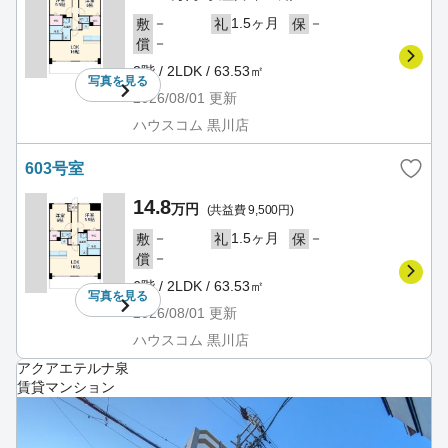
－
1.5ヶ月
－
敷
礼
保
－
償
2階 / 2LDK / 63.53㎡
写真を
見る
2026/08/01
更新
ハウスコム 黒川店
603号室
14.8
万円
(共益費 9,500円)
－
1.5ヶ月
－
敷
礼
保
－
償
6階 / 2LDK / 63.53㎡
写真を
見る
2026/08/01
更新
ハウスコム 黒川店
アクアエテルナ泉
賃貸マンション