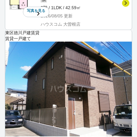
2階 / 1LDK / 42.59㎡
写真を
見る
2026/08/05
更新
ハウスコム 大曽根店
東区徳川戸建賃貸
賃貸一戸建て