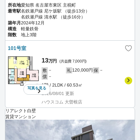
所在地
愛知県 名古屋市東区 主税町
最寄駅
名鉄瀬戸線 尼ケ坂駅 （徒歩13分）
名鉄瀬戸線 清水駅 （徒歩16分）
築年月
2024年12月
構造
軽量鉄骨
階数
地上3階
101号室
13
万円
(共益費 7,000円)
－
120,000円
－
敷
礼
保
－
償
1階 / 2LDK / 60.53㎡
写真を
見る
2026/08/01
更新
ハウスコム 大曽根店
リアレクト白壁
賃貸マンション