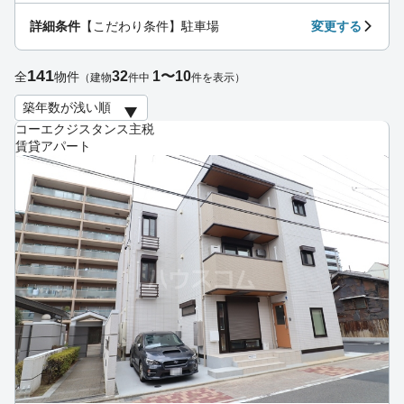
詳細条件
【こだわり条件】駐車場
変更する
141
32
1〜10
全
物件
（建物
件中
件を表示）
コーエクジスタンス主税
賃貸アパート