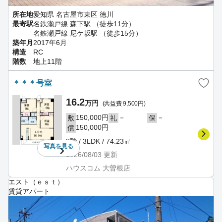
所在地
愛知県 名古屋市東区 徳川
最寄駅
名鉄瀬戸線 森下駅 （徒歩11分）
名鉄瀬戸線 尼ケ坂駅 （徒歩15分）
築年月
2017年6月
構造
RC
階数
地上11階
＊＊＊号室
16.2
万円
(共益費 9,500円)
150,000円
－
－
敷
礼
保
150,000円
償
8階 / 3LDK / 74.23㎡
写真を
見る
2026/08/03
更新
ハウスコム 大曽根店
エスト（ｅｓｔ）
賃貸アパート